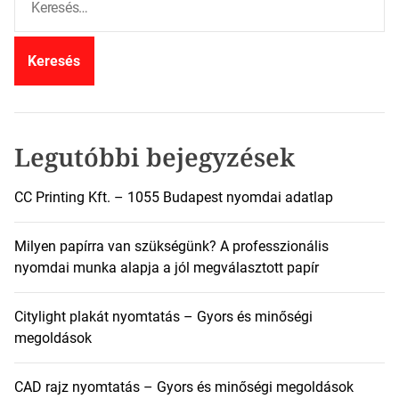
e
r
e
s
é
s
:
Legutóbbi bejegyzések
CC Printing Kft. – 1055 Budapest nyomdai adatlap
Milyen papírra van szükségünk? A professzionális
nyomdai munka alapja a jól megválasztott papír
Citylight plakát nyomtatás – Gyors és minőségi
megoldások
CAD rajz nyomtatás – Gyors és minőségi megoldások