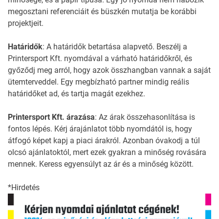
megosztani referenciáit és büszkén mutatja be korábbi
projektjeit.
Határidők
: A határidők betartása alapvető. Beszélj a
Printersport Kft. nyomdával a várható határidőkről, és
győződj meg arról, hogy azok összhangban vannak a saját
ütemterveddel. Egy megbízható partner mindig reális
határidőket ad, és tartja magát ezekhez.
Printersport Kft. árazása
: Az árak összehasonlítása is
fontos lépés. Kérj árajánlatot több nyomdától is, hogy
átfogó képet kapj a piaci árakról. Azonban óvakodj a túl
olcsó ajánlatoktól, mert ezek gyakran a minőség rovására
mennek. Keress egyensúlyt az ár és a minőség között.
*Hirdetés