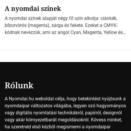
választhatjuk ki a legmegfelelőbbet projektjeinkhez?
A nyomdai színek
*Hirdetés Ebben a cikkben a papírméretek izgalmas
világába kalauzolunk el téged, hogy jobban megértsd,
A nyomdai színek alapját négy fő szín alkotja: ciánkék,
milyen szempontok alapján érdemes választanod a
bíborvörös (magenta), sárga és fekete. Ezeket a CMYK-
jövőben. Bevezetés a papírméretek világába A […]
kódnak nevezzük, ami az angol Cyan, Magenta, Yellow és
Key (fekete) szavak rövidítése. Ez a négy szín
keveredésével hozható létre szinte bármilyen más szín. De
vajon hogy is működik ez pontosan? *Hirdetés A nyomdai
színek részletei Amikor egy képet nyomtatnak, mindegyik
alapszínt külön-külön […]
Rólunk
A Nyomdai.hu weboldal célja, hogy betekintést nyújtsunk a
nyomdaipar változatos világába, legyen szó hagyományos
vagy digitális nyomtatási technikákról, papírról, designról
vagy akár környezetbarát megoldásokról. Kövess minket,
ha szeretnéd első kézből megismerni a nyomdaipar