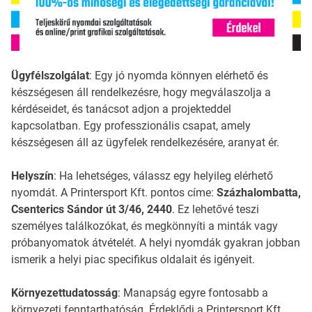
Ügyfélszolgálat
: Egy jó nyomda könnyen elérhető és
készségesen áll rendelkezésre, hogy megválaszolja a
kérdéseidet, és tanácsot adjon a projekteddel
kapcsolatban. Egy professzionális csapat, amely
készségesen áll az ügyfelek rendelkezésére, aranyat ér.
Helyszín
: Ha lehetséges, válassz egy helyileg elérhető
nyomdát. A Printersport Kft. pontos címe:
Százhalombatta,
Csenterics Sándor út 3/46, 2440
. Ez lehetővé teszi
személyes találkozókat, és megkönnyíti a minták vagy
próbanyomatok átvételét. A helyi nyomdák gyakran jobban
ismerik a helyi piac specifikus oldalait és igényeit.
Környezettudatosság
: Manapság egyre fontosabb a
környezeti fenntarthatóság. Érdeklődj a Printersport Kft.