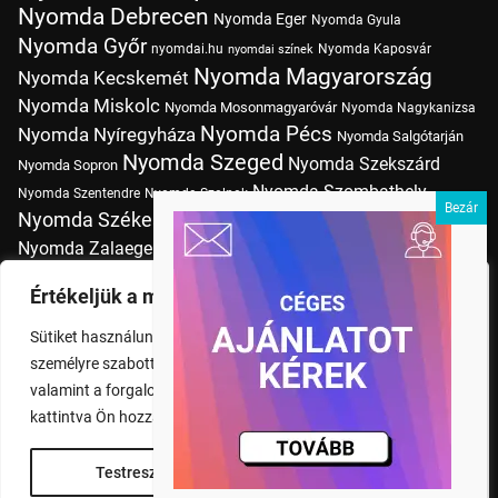
Nyomda Debrecen
Nyomda Eger
Nyomda Gyula
Nyomda Győr
nyomdai.hu
Nyomda Kaposvár
nyomdai színek
Nyomda Magyarország
Nyomda Kecskemét
Nyomda Miskolc
Nyomda Mosonmagyaróvár
Nyomda Nagykanizsa
Nyomda Pécs
Nyomda Nyíregyháza
Nyomda Salgótarján
Nyomda Szeged
Nyomda Szekszárd
Nyomda Sopron
Nyomda Szombathely
Nyomda Szentendre
Nyomda Szolnok
Nyomda Székesfehérvár
Nyomda Tatabánya
Nyomda Vác
Nyomda Zalaegerszeg
nyomtatás
Nyomda Érd
Nyomtatás Budapesten
Papírméretek
Értékeljük a magánéletét
Szitanyomda Budapesten
Pólónyomtatás Budapesten
Sütiket használunk a böngészési élmény fokozására,
Tudásbázis
személyre szabott hirdetések vagy tartalmak megjelenítésére,
valamint a forgalom elemzésére. A "Mindent elfogad" gombra
kattintva Ön hozzájárul a cookie-k használatához.
Testreszabás
Rendben