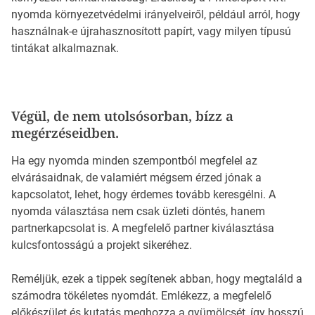
nyomda környezetvédelmi irányelveiről, például arról, hogy
használnak-e újrahasznosított papírt, vagy milyen típusú
tintákat alkalmaznak.
Végül, de nem utolsósorban, bízz a
megérzéseidben.
Ha egy nyomda minden szempontból megfelel az
elvárásaidnak, de valamiért mégsem érzed jónak a
kapcsolatot, lehet, hogy érdemes tovább keresgélni. A
nyomda választása nem csak üzleti döntés, hanem
partnerkapcsolat is. A megfelelő partner kiválasztása
kulcsfontosságú a projekt sikeréhez.
Reméljük, ezek a tippek segítenek abban, hogy megtaláld a
számodra tökéletes nyomdát. Emlékezz, a megfelelő
előkészület és kutatás meghozza a gyümölcsét, így hosszú