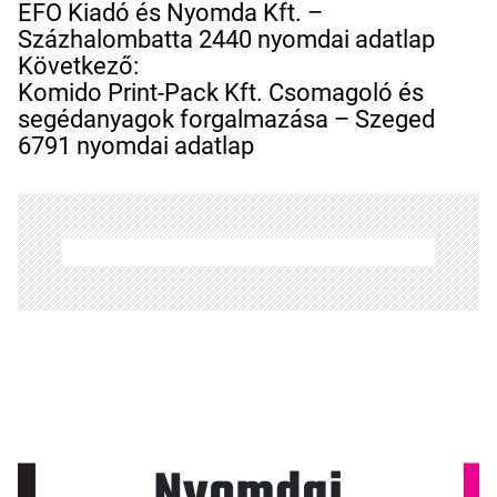
e
EFO Kiadó és Nyomda Kft. –
j
Százhalombatta 2440 nyomdai adatlap
e
Következő:
g
Komido Print-Pack Kft. Csomagoló és
y
segédanyagok forgalmazása – Szeged
z
6791 nyomdai adatlap
é
s
n
a
v
i
g
á
c
i
ó