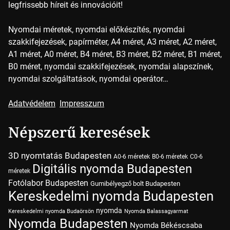
legfrissebb híreit és innovációit!
Nyomdai méretek, nyomdai előkészítés, nyomdai
szakkifejezések, papírméter, A4 méret, A3 méret, A2 méret,
A1 méret, A0 méret, B4 méret, B3 méret, B2 méret, B1 méret,
B0 méret, nyomdai szakkifejezések, nyomdai alapszínek,
nyomdai szolgáltatások, nyomdai operátor…
Adatvédelem
Impresszum
Népszerű keresések
3D nyomtatás Budapesten
A0-6 méretek
B0-6 méretek
C0-6
Digitális nyomda Budapesten
méretek
Fotólabor Budapesten
Gumibélyegző bolt Budapesten
Kereskedelmi nyomda Budapesten
nyomda
Kereskedelmi nyomda Budaörsön
Nyomda Balassagyarmat
Nyomda Budapesten
Nyomda Békéscsaba