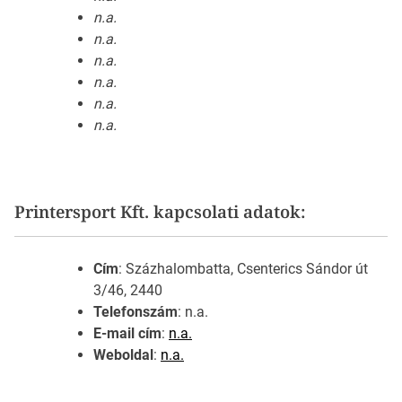
n.a.
n.a.
n.a.
n.a.
n.a.
n.a.
Printersport Kft. kapcsolati adatok:
Cím
: Százhalombatta, Csenterics Sándor út
3/46, 2440
Telefonszám
: n.a.
E-mail cím
:
n.a.
Weboldal
:
n.a.