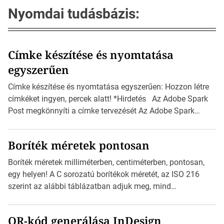
Nyomdai tudásbázis:
Címke készítése és nyomtatása
egyszerűen
Címke készítése és nyomtatása egyszerűen: Hozzon létre
címkéket ingyen, percek alatt! *Hirdetés Az Adobe Spark
Post megkönnyíti a címke tervezését Az Adobe Spark
Inspirációs galériája rengeteg professzionálisan
megtervezett sablont tartalmaz, amelyek segítségével
Boríték méretek pontosan
igazán foroghatnak a kreatív fogaskerekek, miközben
zajlik a saját címke készítése. Hogyan készítsünk címkét?
Boríték méretek milliméterben, centiméterben, pontosan,
Válasszon méretet és alakot: Válassza ki a kívánt címke
egy helyen! A C sorozatú borítékok méretét, az ISO 216
méretét. Akár néhány […]
szerint az alábbi táblázatban adjuk meg, mind
milliméterben, mind centiméterben. *Hirdetés C sorozatú
boríték méretek Az alábbi ábra az egyes borítékok méretét
QR-kód generálása InDesign
mutatja az A4-es papírlaphoz viszonyítva. Az amerikai és