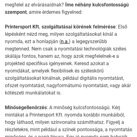
megfelel az elvárásaidnak?
Íme néhány kulcsfontosságú
szempont
, amire érdemes figyelned:
Printersport Kft. szolgáltatásai körének felmérése
: Első
lépésként nézd meg, milyen szolgáltatásokat kínál a
nyomda, ezt a honlapján (
n.a.
) a legegyszerűbb
megtenned. Nem csak a nyomtatási technológiák széles
skálája fontos, hanem az, hogy azok megfelelnek-e a
projekted specifikus igényeinek. Keresd azokat a
nyomdákat, amelyek flexibilisek és széleskörű
szolgáltatásokat kínálnak, például digitális nyomtatást,
ofszet nyomtatást, nagyformátumú nyomtatást, vagy akár
kötészeti munkálatokat is.
Minőségellenőrzés
: A minőség kulcsfontosságú. Kérj
mintákat a Printersport Kft. nyomda korábbi munkáiból,
hogy láthasd, milyen színvonalra számíthatsz. Figyelj a
részletekre, mint például a színek pontossága, a nyomtatás
minősége, és a papír típusa. Egy jó nyomda nem habozik