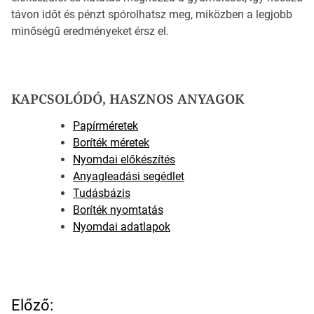
távon időt és pénzt spórolhatsz meg, miközben a legjobb
minőségű eredményeket érsz el.
KAPCSOLÓDÓ, HASZNOS ANYAGOK
Papírméretek
Boríték méretek
Nyomdai előkészítés
Anyagleadási segédlet
Tudásbázis
Boríték nyomtatás
Nyomdai adatlapok
B
Előző: