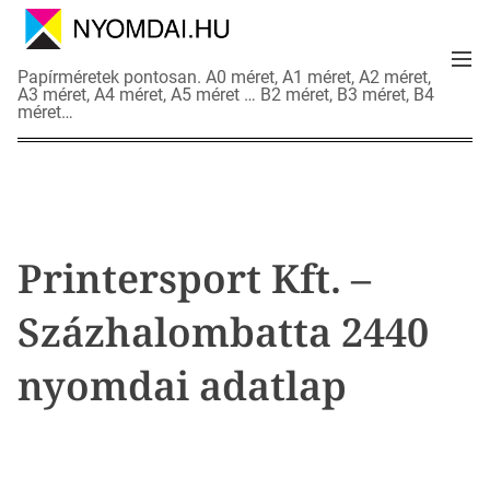
S
k
M
i
N
Papírméretek pontosan. A0 méret, A1 méret, A2 méret,
e
p
A3 méret, A4 méret, A5 méret … B2 méret, B3 méret, B4
y
n
méret…
t
o
u
o
m
c
d
o
a
n
i
t
a
Printersport Kft. –
e
d
n
a
Százhalombatta 2440
t
t
l
nyomdai adatlap
a
p
o
k