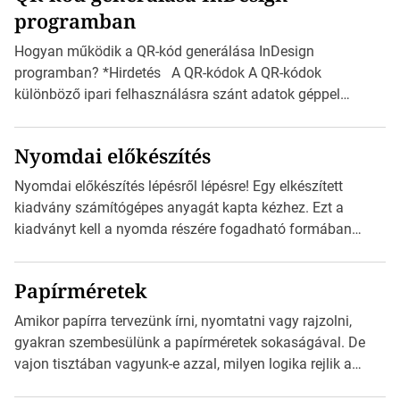
programban
észak-amerikai boríték méretére az ISO 216 nem
vonatkozik. Boríték méretének táblázata C0-tól […]
Hogyan működik a QR-kód generálása InDesign
programban? *Hirdetés A QR-kódok A QR-kódok
különböző ipari felhasználásra szánt adatok géppel
olvasható nyomtatott megfelelői. Ez mára általánossá vált
a fogyasztóknak szánt hirdetésekben. A felhasználó
Nyomdai előkészítés
okostelefonjára telepíthet egy QR-kód-leolvasó
alkalmazást, ami leolvasni és dekódolni képes az URL-
Nyomdai előkészítés lépésről lépésre! Egy elkészített
információt és átirányítja a telefon böngészőjét a cég
kiadvány számítógépes anyagát kapta kézhez. Ezt a
weblapjára. A QR-kód beolvasása után a felhasználó
kiadványt kell a nyomda részére fogadható formában
szöveges üzenetet […]
eljuttatnia Nyomdai kivitelezésre előkészítenie. Amit
kézhez kapott az egy InDesign file, sok kép file,
Papírméretek
Illustratorban készült vektorgrafika. *Hirdetés Minden
esetben konzultáljunk a nyomdával, mielőtt elkezdjük a
Amikor papírra tervezünk írni, nyomtatni vagy rajzolni,
nyomdai előkészítést!Nehogy az elkészült munka után
gyakran szembesülünk a papírméretek sokaságával. De
derüljön ki, hogy valamit másképp kellett volna csinálni! […]
vajon tisztában vagyunk-e azzal, milyen logika rejlik a
különböző méretű lapok mögött, és hogy miként