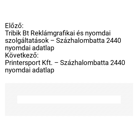
B
Előző:
e
Tribik Bt Reklámgrafikai és nyomdai
j
szolgáltatások – Százhalombatta 2440
e
nyomdai adatlap
g
Következő:
y
Printersport Kft. – Százhalombatta 2440
z
nyomdai adatlap
é
s
n
a
v
i
g
á
c