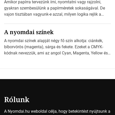
esetben konzultáljunk a nyomdával, mielőtt elkezdjük a
Amikor papírra tervezünk írni, nyomtatni vagy rajzolni,
nyomdai előkészítést!Nehogy az elkészült munka után
gyakran szembesülünk a papírméretek sokaságával. De
derüljön ki, hogy valamit másképp kellett volna csinálni! […]
vajon tisztában vagyunk-e azzal, milyen logika rejlik a
különböző méretű lapok mögött, és hogy miként
választhatjuk ki a legmegfelelőbbet projektjeinkhez?
A nyomdai színek
*Hirdetés Ebben a cikkben a papírméretek izgalmas
világába kalauzolunk el téged, hogy jobban megértsd,
A nyomdai színek alapját négy fő szín alkotja: ciánkék,
milyen szempontok alapján érdemes választanod a
bíborvörös (magenta), sárga és fekete. Ezeket a CMYK-
jövőben. Bevezetés a papírméretek világába A […]
kódnak nevezzük, ami az angol Cyan, Magenta, Yellow és
Key (fekete) szavak rövidítése. Ez a négy szín
keveredésével hozható létre szinte bármilyen más szín. De
vajon hogy is működik ez pontosan? *Hirdetés A nyomdai
színek részletei Amikor egy képet nyomtatnak, mindegyik
alapszínt külön-külön […]
Rólunk
A Nyomdai.hu weboldal célja, hogy betekintést nyújtsunk a