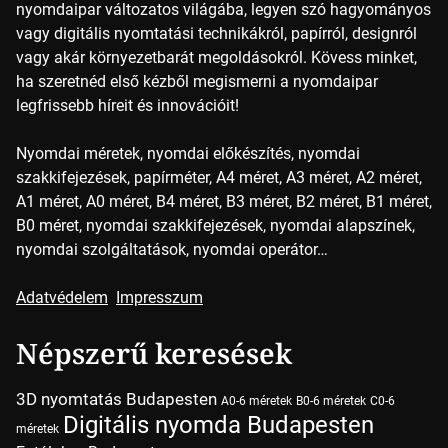
nyomdaipar változatos világába, legyen szó hagyományos
vagy digitális nyomtatási technikákról, papírról, designról
vagy akár környezetbarát megoldásokról. Kövess minket,
ha szeretnéd első kézből megismerni a nyomdaipar
legfrissebb híreit és innovációit!
Nyomdai méretek, nyomdai előkészítés, nyomdai
szakkifejezések, papírméter, A4 méret, A3 méret, A2 méret,
A1 méret, A0 méret, B4 méret, B3 méret, B2 méret, B1 méret,
B0 méret, nyomdai szakkifejezések, nyomdai alapszínek,
nyomdai szolgáltatások, nyomdai operátor…
Adatvédelem
Impresszum
Népszerű keresések
3D nyomtatás Budapesten
A0-6 méretek
B0-6 méretek
C0-6
Digitális nyomda Budapesten
méretek