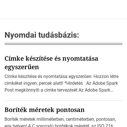
Nyomdai tudásbázis:
Címke készítése és nyomtatása
egyszerűen
Címke készítése és nyomtatása egyszerűen: Hozzon létre
címkéket ingyen, percek alatt! *Hirdetés Az Adobe Spark
Post megkönnyíti a címke tervezését Az Adobe Spark
Inspirációs galériája rengeteg professzionálisan
megtervezett sablont tartalmaz, amelyek segítségével
Boríték méretek pontosan
igazán foroghatnak a kreatív fogaskerekek, miközben
zajlik a saját címke készítése. Hogyan készítsünk címkét?
Boríték méretek milliméterben, centiméterben, pontosan,
Válasszon méretet és alakot: Válassza ki a kívánt címke
egy helyen! A C sorozatú borítékok méretét, az ISO 216