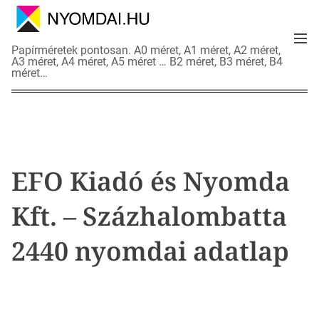
S
k
M
i
N
Papírméretek pontosan. A0 méret, A1 méret, A2 méret,
e
p
A3 méret, A4 méret, A5 méret … B2 méret, B3 méret, B4
y
n
méret…
t
o
u
o
m
c
d
o
a
n
i
t
a
EFO Kiadó és Nyomda
e
d
n
a
Kft. – Százhalombatta
t
t
l
2440 nyomdai adatlap
a
p
o
k