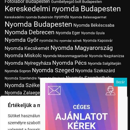
Fotólabor Budapesten
Gumibélyegző bolt Budapesten
Kereskedelmi nyomda Budapesten
nyomda
Kereskedelmi nyomda Budaörsön
Nyomda Balassagyarmat
Nyomda Budapesten
Nyomda Békéscsaba
Nyomda Debrecen
Nyomda Eger
Nyomda Gyula
Nyomda Győr
nyomdai.hu
Nyomda Kaposvár
nyomdai színek
Nyomda Magyarország
Nyomda Kecskemét
Nyomda Miskolc
Nyomda Mosonmagyaróvár
Nyomda Nagykanizsa
Nyomda Pécs
Nyomda Nyíregyháza
Nyomda Salgótarján
Nyomda Szeged
Nyomda Szekszárd
Nyomda Sopron
Nyomda Szombathely
Nyomda Szentendre
Nyomda Szolnok
Nyomda Székesfehérvár
Nyomda Tatabánya
Nyomda Vác
Nyomda Zalaegerszeg
nyomtatás
Nyomda Érd
Nyomtatás Budapesten
Papírméretek
Értékeljük a magánéletét
Szitanyomda Budapesten
Pólónyomtatás Budapesten
Sütiket használunk a böngészési élmény fokozására,
Tudásbázis
személyre szabott hirdetések vagy tartalmak megjelenítésére,
valamint a forgalom elemzésére. A "Mindent elfogad" gombra