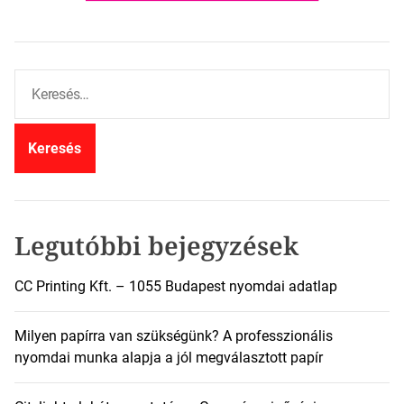
K
e
r
e
s
é
s
:
Legutóbbi bejegyzések
CC Printing Kft. – 1055 Budapest nyomdai adatlap
Milyen papírra van szükségünk? A professzionális
nyomdai munka alapja a jól megválasztott papír