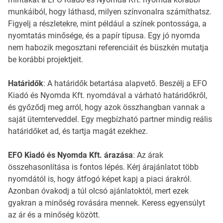
munkáiból, hogy láthasd, milyen színvonalra számíthatsz.
Figyelj a részletekre, mint például a színek pontossága, a
nyomtatás minősége, és a papír típusa. Egy jó nyomda
nem habozik megosztani referenciáit és büszkén mutatja
be korábbi projektjeit.
Határidők
: A határidők betartása alapvető. Beszélj a EFO
Kiadó és Nyomda Kft. nyomdával a várható határidőkről,
és győződj meg arról, hogy azok összhangban vannak a
saját ütemterveddel. Egy megbízható partner mindig reális
határidőket ad, és tartja magát ezekhez.
EFO Kiadó és Nyomda Kft. árazása
: Az árak
összehasonlítása is fontos lépés. Kérj árajánlatot több
nyomdától is, hogy átfogó képet kapj a piaci árakról.
Azonban óvakodj a túl olcsó ajánlatoktól, mert ezek
gyakran a minőség rovására mennek. Keress egyensúlyt
az ár és a minőség között.