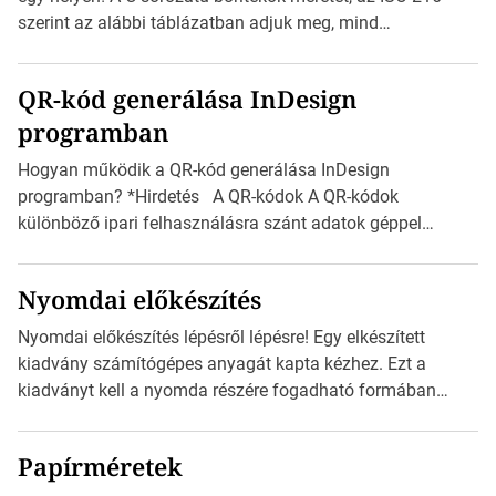
méretét. Akár néhány […]
szerint az alábbi táblázatban adjuk meg, mind
milliméterben, mind centiméterben. *Hirdetés C sorozatú
boríték méretek Az alábbi ábra az egyes borítékok méretét
QR-kód generálása InDesign
mutatja az A4-es papírlaphoz viszonyítva. Az amerikai és
programban
észak-amerikai boríték méretére az ISO 216 nem
vonatkozik. Boríték méretének táblázata C0-tól […]
Hogyan működik a QR-kód generálása InDesign
programban? *Hirdetés A QR-kódok A QR-kódok
különböző ipari felhasználásra szánt adatok géppel
olvasható nyomtatott megfelelői. Ez mára általánossá vált
a fogyasztóknak szánt hirdetésekben. A felhasználó
Nyomdai előkészítés
okostelefonjára telepíthet egy QR-kód-leolvasó
alkalmazást, ami leolvasni és dekódolni képes az URL-
Nyomdai előkészítés lépésről lépésre! Egy elkészített
információt és átirányítja a telefon böngészőjét a cég
kiadvány számítógépes anyagát kapta kézhez. Ezt a
weblapjára. A QR-kód beolvasása után a felhasználó
kiadványt kell a nyomda részére fogadható formában
szöveges üzenetet […]
eljuttatnia Nyomdai kivitelezésre előkészítenie. Amit
kézhez kapott az egy InDesign file, sok kép file,
Papírméretek
Illustratorban készült vektorgrafika. *Hirdetés Minden