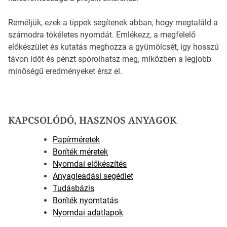
Reméljük, ezek a tippek segítenek abban, hogy megtaláld a
számodra tökéletes nyomdát. Emlékezz, a megfelelő
előkészület és kutatás meghozza a gyümölcsét, így hosszú
távon időt és pénzt spórolhatsz meg, miközben a legjobb
minőségű eredményeket érsz el.
KAPCSOLÓDÓ, HASZNOS ANYAGOK
Papírméretek
Boríték méretek
Nyomdai előkészítés
Anyagleadási segédlet
Tudásbázis
Boríték nyomtatás
Nyomdai adatlapok