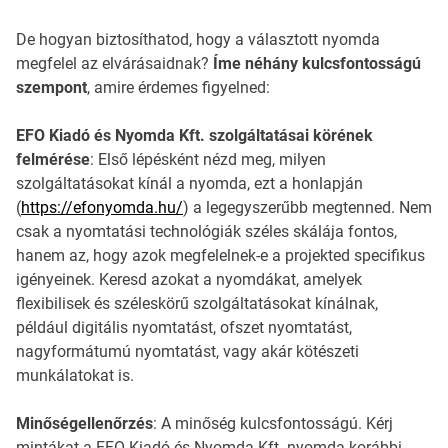
De hogyan biztosíthatod, hogy a választott nyomda
megfelel az elvárásaidnak?
Íme néhány kulcsfontosságú
szempont
, amire érdemes figyelned:
EFO Kiadó és Nyomda Kft. szolgáltatásai körének
felmérése
: Első lépésként nézd meg, milyen
szolgáltatásokat kínál a nyomda, ezt a honlapján
(
https://efonyomda.hu/
) a legegyszerűbb megtenned. Nem
csak a nyomtatási technológiák széles skálája fontos,
hanem az, hogy azok megfelelnek-e a projekted specifikus
igényeinek. Keresd azokat a nyomdákat, amelyek
flexibilisek és széleskörű szolgáltatásokat kínálnak,
például digitális nyomtatást, ofszet nyomtatást,
nagyformátumú nyomtatást, vagy akár kötészeti
munkálatokat is.
Minőségellenőrzés
: A minőség kulcsfontosságú. Kérj
mintákat a EFO Kiadó és Nyomda Kft. nyomda korábbi