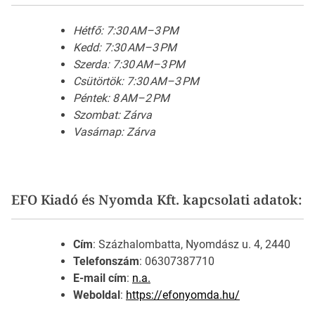
Hétfő: 7:30 AM–3 PM
Kedd: 7:30 AM–3 PM
Szerda: 7:30 AM–3 PM
Csütörtök: 7:30 AM–3 PM
Péntek: 8 AM–2 PM
Szombat: Zárva
Vasárnap: Zárva
EFO Kiadó és Nyomda Kft. kapcsolati adatok:
Cím
: Százhalombatta, Nyomdász u. 4, 2440
Telefonszám
: 06307387710
E-mail cím
:
n.a.
Weboldal
:
https://efonyomda.hu/