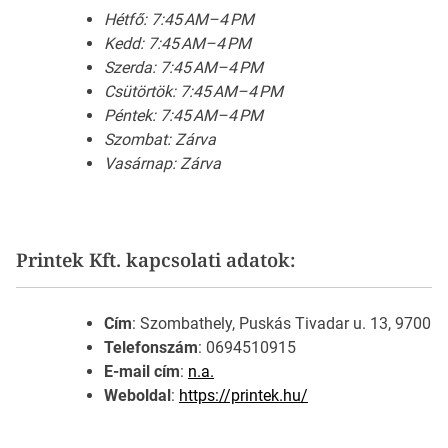
Hétfő: 7:45 AM–4 PM
Kedd: 7:45 AM–4 PM
Szerda: 7:45 AM–4 PM
Csütörtök: 7:45 AM–4 PM
Péntek: 7:45 AM–4 PM
Szombat: Zárva
Vasárnap: Zárva
Printek Kft. kapcsolati adatok:
Cím
: Szombathely, Puskás Tivadar u. 13, 9700
Telefonszám
: 0694510915
E-mail cím
:
n.a.
Weboldal
:
https://printek.hu/