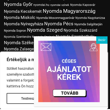
Nyomda Győr
nyomdai.hu
Nyomda Kaposvár
nyomdai színek
Nyomda Magyarország
Nyomda Kecskemét
Nyomda Miskolc
Nyomda Mosonmagyaróvár
Nyomda Nagykanizsa
Nyomda Pécs
Nyomda Nyíregyháza
Nyomda Salgótarján
Nyomda Szeged
Nyomda Szekszárd
Nyomda Sopron
Nyomda Szombathely
Nyomda Szentendre
Nyomda Szolnok
Nyomda Székesfehérvár
Nyomda Tatabánya
Nyomda Vác
Nyomda Zalaegerszeg
nyomtatás
Nyomda Érd
Nyomtatás Budapesten
Papírméretek
Értékeljük a magánéletét
Szitanyomda Budapesten
Pólónyomtatás Budapesten
Sütiket használunk a böngészési élmény fokozására,
Tudásbázis
személyre szabott hirdetések vagy tartalmak megjelenítésére,
valamint a forgalom elemzésére. A "Mindent elfogad" gombra
kattintva Ön hozzájárul a cookie-k használatához.
Testreszabás
Rendben