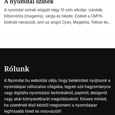
A nyomdai színek
*Hirdetés Ebben a cikkben a papírméretek izgalmas
világába kalauzolunk el téged, hogy jobban megértsd,
A nyomdai színek alapját négy fő szín alkotja: ciánkék,
milyen szempontok alapján érdemes választanod a
bíborvörös (magenta), sárga és fekete. Ezeket a CMYK-
jövőben. Bevezetés a papírméretek világába A […]
kódnak nevezzük, ami az angol Cyan, Magenta, Yellow és
Key (fekete) szavak rövidítése. Ez a négy szín
keveredésével hozható létre szinte bármilyen más szín. De
vajon hogy is működik ez pontosan? *Hirdetés A nyomdai
színek részletei Amikor egy képet nyomtatnak, mindegyik
alapszínt külön-külön […]
Rólunk
A Nyomdai.hu weboldal célja, hogy betekintést nyújtsunk a
nyomdaipar változatos világába, legyen szó hagyományos
vagy digitális nyomtatási technikákról, papírról, designról
vagy akár környezetbarát megoldásokról. Kövess minket,
ha szeretnéd első kézből megismerni a nyomdaipar
legfrissebb híreit és innovációit!