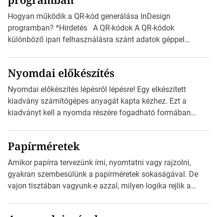
vonatkozik. Boríték méretének táblázata C0-tól […]
Hogyan működik a QR-kód generálása InDesign
programban? *Hirdetés A QR-kódok A QR-kódok
különböző ipari felhasználásra szánt adatok géppel
olvasható nyomtatott megfelelői. Ez mára általánossá vált
a fogyasztóknak szánt hirdetésekben. A felhasználó
Nyomdai előkészítés
okostelefonjára telepíthet egy QR-kód-leolvasó
alkalmazást, ami leolvasni és dekódolni képes az URL-
Nyomdai előkészítés lépésről lépésre! Egy elkészített
információt és átirányítja a telefon böngészőjét a cég
kiadvány számítógépes anyagát kapta kézhez. Ezt a
weblapjára. A QR-kód beolvasása után a felhasználó
kiadványt kell a nyomda részére fogadható formában
szöveges üzenetet […]
eljuttatnia Nyomdai kivitelezésre előkészítenie. Amit
kézhez kapott az egy InDesign file, sok kép file,
Papírméretek
Illustratorban készült vektorgrafika. *Hirdetés Minden
esetben konzultáljunk a nyomdával, mielőtt elkezdjük a
Amikor papírra tervezünk írni, nyomtatni vagy rajzolni,
nyomdai előkészítést!Nehogy az elkészült munka után
gyakran szembesülünk a papírméretek sokaságával. De
derüljön ki, hogy valamit másképp kellett volna csinálni! […]
vajon tisztában vagyunk-e azzal, milyen logika rejlik a
különböző méretű lapok mögött, és hogy miként
választhatjuk ki a legmegfelelőbbet projektjeinkhez?