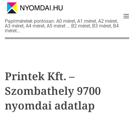
S
k
M
i
N
Papírméretek pontosan. A0 méret, A1 méret, A2 méret,
e
p
A3 méret, A4 méret, A5 méret … B2 méret, B3 méret, B4
y
n
méret…
t
o
u
o
m
c
d
o
a
n
i
t
a
Printek Kft. –
e
d
n
a
Szombathely 9700
t
t
l
nyomdai adatlap
a
p
o
k