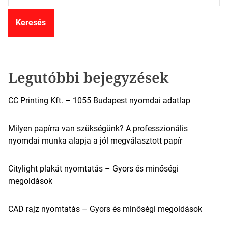
r
e
s
é
s
:
Legutóbbi bejegyzések
CC Printing Kft. – 1055 Budapest nyomdai adatlap
Milyen papírra van szükségünk? A professzionális
nyomdai munka alapja a jól megválasztott papír
Citylight plakát nyomtatás – Gyors és minőségi
megoldások
CAD rajz nyomtatás – Gyors és minőségi megoldások