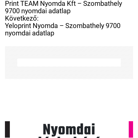
e
Print TEAM Nyomda Kft – Szombathely
j
9700 nyomdai adatlap
e
Következő:
g
Yeloprint Nyomda – Szombathely 9700
y
nyomdai adatlap
z
é
s
n
a
v
i
g
á
c
i
ó