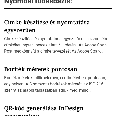
Nyomdai tudásbázis:
Címke készítése és nyomtatása
egyszerűen
Címke készítése és nyomtatása egyszerűen: Hozzon létre
címkéket ingyen, percek alatt! *Hirdetés Az Adobe Spark
Post megkönnyíti a címke tervezését Az Adobe Spark
Inspirációs galériája rengeteg professzionálisan
megtervezett sablont tartalmaz, amelyek segítségével
Boríték méretek pontosan
igazán foroghatnak a kreatív fogaskerekek, miközben
zajlik a saját címke készítése. Hogyan készítsünk címkét?
Boríték méretek milliméterben, centiméterben, pontosan,
Válasszon méretet és alakot: Válassza ki a kívánt címke
egy helyen! A C sorozatú borítékok méretét, az ISO 216
méretét. Akár néhány […]
szerint az alábbi táblázatban adjuk meg, mind
milliméterben, mind centiméterben. *Hirdetés C sorozatú
boríték méretek Az alábbi ábra az egyes borítékok méretét
QR-kód generálása InDesign
mutatja az A4-es papírlaphoz viszonyítva. Az amerikai és
programban
észak-amerikai boríték méretére az ISO 216 nem