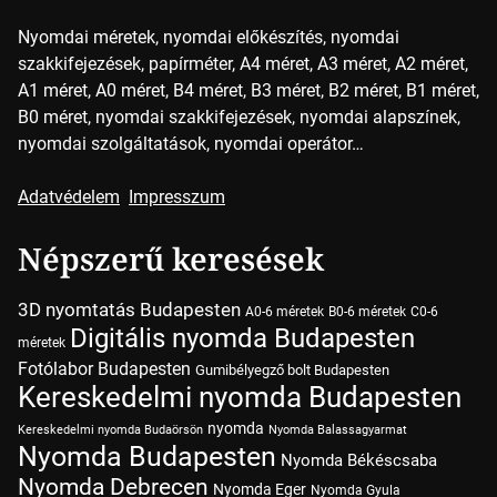
Nyomdai méretek, nyomdai előkészítés, nyomdai
szakkifejezések, papírméter, A4 méret, A3 méret, A2 méret,
A1 méret, A0 méret, B4 méret, B3 méret, B2 méret, B1 méret,
B0 méret, nyomdai szakkifejezések, nyomdai alapszínek,
nyomdai szolgáltatások, nyomdai operátor…
Adatvédelem
Impresszum
Népszerű keresések
3D nyomtatás Budapesten
A0-6 méretek
B0-6 méretek
C0-6
Digitális nyomda Budapesten
méretek
Fotólabor Budapesten
Gumibélyegző bolt Budapesten
Kereskedelmi nyomda Budapesten
nyomda
Kereskedelmi nyomda Budaörsön
Nyomda Balassagyarmat
Nyomda Budapesten
Nyomda Békéscsaba
Nyomda Debrecen
Nyomda Eger
Nyomda Gyula