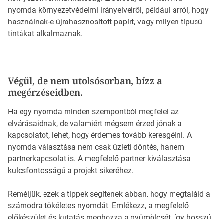
nyomda környezetvédelmi irányelveiről, például arról, hogy
használnak-e újrahasznosított papírt, vagy milyen típusú
tintákat alkalmaznak.
Végül, de nem utolsósorban, bízz a
megérzéseidben.
Ha egy nyomda minden szempontból megfelel az
elvárásaidnak, de valamiért mégsem érzed jónak a
kapcsolatot, lehet, hogy érdemes tovább keresgélni. A
nyomda választása nem csak üzleti döntés, hanem
partnerkapcsolat is. A megfelelő partner kiválasztása
kulcsfontosságú a projekt sikeréhez.
Reméljük, ezek a tippek segítenek abban, hogy megtaláld a
számodra tökéletes nyomdát. Emlékezz, a megfelelő
előkészület és kutatás meghozza a gyümölcsét, így hosszú