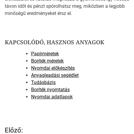
távon időt és pénzt spórolhatsz meg, miközben a legjobb
minőségű eredményeket érsz el.
KAPCSOLÓDÓ, HASZNOS ANYAGOK
Papírméretek
Boríték méretek
Nyomdai előkészítés
Anyagleadási segédlet
Tudásbázis
Boríték nyomtatás
Nyomdai adatlapok
B
Előző: