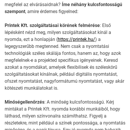
megfelel az elvárásaidnak?
Íme néhány kulcsfontosságú
szempont
, amire érdemes figyelned:
Printek Kft. szolgáltatásai körének felmérése
: Első
lépésként nézd meg, milyen szolgáltatásokat kínál a
nyomda, ezt a honlapján (
https://printek.hu/
) a
legegyszerűbb megtenned. Nem csak a nyomtatási
technológiák széles skálája fontos, hanem az, hogy azok
megfelelnek-e a projekted specifikus igényeinek. Keresd
azokat a nyomdákat, amelyek flexibilisek és széleskörű
szolgáltatásokat kínálnak, például digitális nyomtatást,
ofszet nyomtatást, nagyformátumú nyomtatást, vagy akár
kötészeti munkálatokat is.
Minőségellenőrzés
: A minőség kulcsfontosságú. Kérj
mintákat a Printek Kft. nyomda korábbi munkáiból, hogy
láthasd, milyen színvonalra számíthatsz. Figyelj a
részletekre, mint például a színek pontossága, a nyomtatás
minősége, és a papír típusa. Egy jó nyomda nem habozik