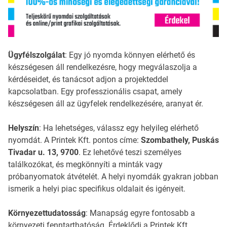
Ügyfélszolgálat
: Egy jó nyomda könnyen elérhető és
készségesen áll rendelkezésre, hogy megválaszolja a
kérdéseidet, és tanácsot adjon a projekteddel
kapcsolatban. Egy professzionális csapat, amely
készségesen áll az ügyfelek rendelkezésére, aranyat ér.
Helyszín
: Ha lehetséges, válassz egy helyileg elérhető
nyomdát. A Printek Kft. pontos címe:
Szombathely, Puskás
Tivadar u. 13, 9700
. Ez lehetővé teszi személyes
találkozókat, és megkönnyíti a minták vagy
próbanyomatok átvételét. A helyi nyomdák gyakran jobban
ismerik a helyi piac specifikus oldalait és igényeit.
Környezettudatosság
: Manapság egyre fontosabb a
környezeti fenntarthatóság. Érdeklődj a Printek Kft.