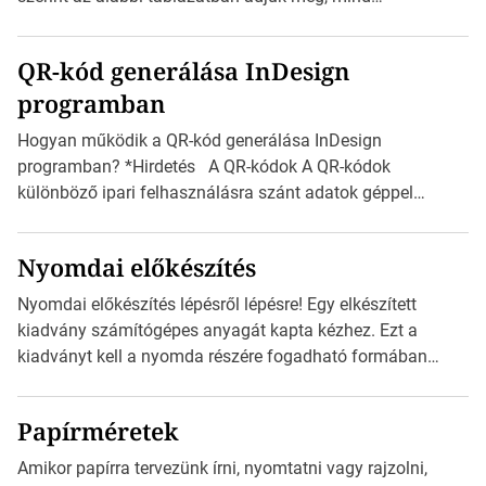
milliméterben, mind centiméterben. *Hirdetés C sorozatú
boríték méretek Az alábbi ábra az egyes borítékok méretét
QR-kód generálása InDesign
mutatja az A4-es papírlaphoz viszonyítva. Az amerikai és
programban
észak-amerikai boríték méretére az ISO 216 nem
vonatkozik. Boríték méretének táblázata C0-tól […]
Hogyan működik a QR-kód generálása InDesign
programban? *Hirdetés A QR-kódok A QR-kódok
különböző ipari felhasználásra szánt adatok géppel
olvasható nyomtatott megfelelői. Ez mára általánossá vált
a fogyasztóknak szánt hirdetésekben. A felhasználó
Nyomdai előkészítés
okostelefonjára telepíthet egy QR-kód-leolvasó
alkalmazást, ami leolvasni és dekódolni képes az URL-
Nyomdai előkészítés lépésről lépésre! Egy elkészített
információt és átirányítja a telefon böngészőjét a cég
kiadvány számítógépes anyagát kapta kézhez. Ezt a
weblapjára. A QR-kód beolvasása után a felhasználó
kiadványt kell a nyomda részére fogadható formában
szöveges üzenetet […]
eljuttatnia Nyomdai kivitelezésre előkészítenie. Amit
kézhez kapott az egy InDesign file, sok kép file,
Papírméretek
Illustratorban készült vektorgrafika. *Hirdetés Minden
esetben konzultáljunk a nyomdával, mielőtt elkezdjük a
Amikor papírra tervezünk írni, nyomtatni vagy rajzolni,