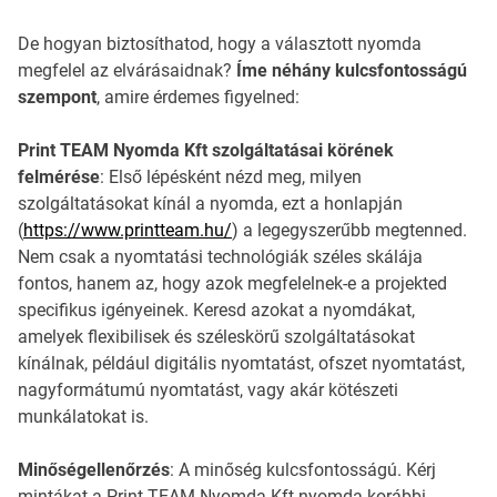
De hogyan biztosíthatod, hogy a választott nyomda
megfelel az elvárásaidnak?
Íme néhány kulcsfontosságú
szempont
, amire érdemes figyelned:
Print TEAM Nyomda Kft szolgáltatásai körének
felmérése
: Első lépésként nézd meg, milyen
szolgáltatásokat kínál a nyomda, ezt a honlapján
(
https://www.printteam.hu/
) a legegyszerűbb megtenned.
Nem csak a nyomtatási technológiák széles skálája
fontos, hanem az, hogy azok megfelelnek-e a projekted
specifikus igényeinek. Keresd azokat a nyomdákat,
amelyek flexibilisek és széleskörű szolgáltatásokat
kínálnak, például digitális nyomtatást, ofszet nyomtatást,
nagyformátumú nyomtatást, vagy akár kötészeti
munkálatokat is.
Minőségellenőrzés
: A minőség kulcsfontosságú. Kérj
mintákat a Print TEAM Nyomda Kft nyomda korábbi