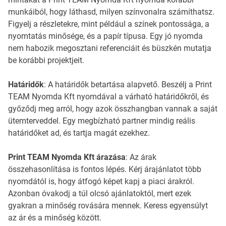
munkáiból, hogy láthasd, milyen színvonalra számíthatsz.
Figyelj a részletekre, mint például a színek pontossága, a
nyomtatás minősége, és a papír típusa. Egy jó nyomda
nem habozik megosztani referenciáit és büszkén mutatja
be korábbi projektjeit.
Határidők
: A határidők betartása alapvető. Beszélj a Print
TEAM Nyomda Kft nyomdával a várható határidőkről, és
győződj meg arról, hogy azok összhangban vannak a saját
ütemterveddel. Egy megbízható partner mindig reális
határidőket ad, és tartja magát ezekhez.
Print TEAM Nyomda Kft árazása
: Az árak
összehasonlítása is fontos lépés. Kérj árajánlatot több
nyomdától is, hogy átfogó képet kapj a piaci árakról.
Azonban óvakodj a túl olcsó ajánlatoktól, mert ezek
gyakran a minőség rovására mennek. Keress egyensúlyt
az ár és a minőség között.