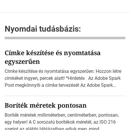
Nyomdai tudásbázis:
Címke készítése és nyomtatása
egyszerűen
Címke készítése és nyomtatása egyszerűen: Hozzon létre
címkéket ingyen, percek alatt! *Hirdetés Az Adobe Spark
Post megkönnyíti a címke tervezését Az Adobe Spark
Inspirációs galériája rengeteg professzionálisan
megtervezett sablont tartalmaz, amelyek segítségével
Boríték méretek pontosan
igazán foroghatnak a kreatív fogaskerekek, miközben
zajlik a saját címke készítése. Hogyan készítsünk címkét?
Boríték méretek milliméterben, centiméterben, pontosan,
Válasszon méretet és alakot: Válassza ki a kívánt címke
egy helyen! A C sorozatú borítékok méretét, az ISO 216
méretét. Akár néhány […]
szerint az alábbi táblázatban adjuk meg, mind