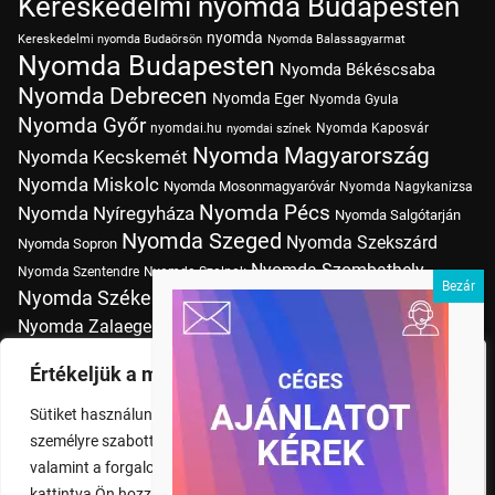
Kereskedelmi nyomda Budapesten
nyomda
Kereskedelmi nyomda Budaörsön
Nyomda Balassagyarmat
Nyomda Budapesten
Nyomda Békéscsaba
Nyomda Debrecen
Nyomda Eger
Nyomda Gyula
Nyomda Győr
nyomdai.hu
Nyomda Kaposvár
nyomdai színek
Nyomda Magyarország
Nyomda Kecskemét
Nyomda Miskolc
Nyomda Mosonmagyaróvár
Nyomda Nagykanizsa
Nyomda Pécs
Nyomda Nyíregyháza
Nyomda Salgótarján
Nyomda Szeged
Nyomda Szekszárd
Nyomda Sopron
Nyomda Szombathely
Nyomda Szentendre
Nyomda Szolnok
Nyomda Székesfehérvár
Nyomda Tatabánya
Nyomda Vác
Nyomda Zalaegerszeg
nyomtatás
Nyomda Érd
Nyomtatás Budapesten
Papírméretek
Értékeljük a magánéletét
Szitanyomda Budapesten
Pólónyomtatás Budapesten
Sütiket használunk a böngészési élmény fokozására,
Tudásbázis
személyre szabott hirdetések vagy tartalmak megjelenítésére,
valamint a forgalom elemzésére. A "Mindent elfogad" gombra
kattintva Ön hozzájárul a cookie-k használatához.