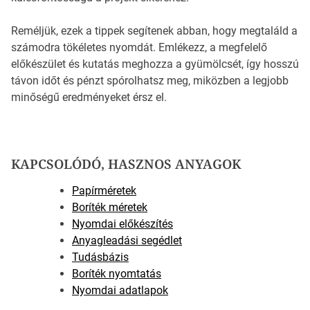
Reméljük, ezek a tippek segítenek abban, hogy megtaláld a
számodra tökéletes nyomdát. Emlékezz, a megfelelő
előkészület és kutatás meghozza a gyümölcsét, így hosszú
távon időt és pénzt spórolhatsz meg, miközben a legjobb
minőségű eredményeket érsz el.
KAPCSOLÓDÓ, HASZNOS ANYAGOK
Papírméretek
Boríték méretek
Nyomdai előkészítés
Anyagleadási segédlet
Tudásbázis
Boríték nyomtatás
Nyomdai adatlapok