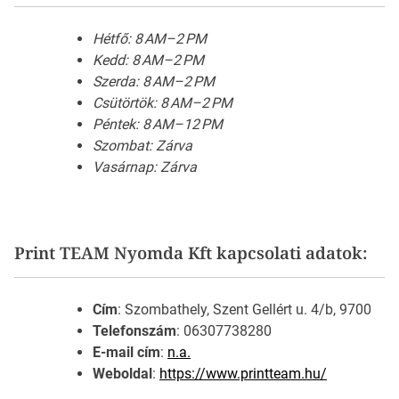
Hétfő: 8 AM–2 PM
Kedd: 8 AM–2 PM
Szerda: 8 AM–2 PM
Csütörtök: 8 AM–2 PM
Péntek: 8 AM–12 PM
Szombat: Zárva
Vasárnap: Zárva
Print TEAM Nyomda Kft kapcsolati adatok:
Cím
: Szombathely, Szent Gellért u. 4/b, 9700
Telefonszám
: 06307738280
E-mail cím
:
n.a.
Weboldal
:
https://www.printteam.hu/