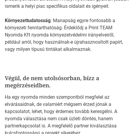
ismerik a helyi piac specifikus oldalait és igényeit.
Környezettudatosság
: Manapság egyre fontosabb a
környezeti fenntarthatóság. Érdeklődj a Print TEAM
Nyomda Kft nyomda környezetvédelmi irányelveiről,
például arról, hogy használnak-e újrahasznosított papírt,
vagy milyen típusú tintákat alkalmaznak.
Végül, de nem utolsósorban, bízz a
megérzéseidben.
Ha egy nyomda minden szempontból megfelel az
elvárásaidnak, de valamiért mégsem érzed jónak a
kapcsolatot, lehet, hogy érdemes tovább keresgélni. A
nyomda választása nem csak üzleti döntés, hanem
partnerkapcsolat is. A megfelelő partner kiválasztása
kulcsfontosságú a projekt sikeréhez.