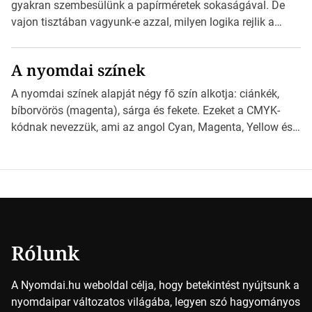
nyomdai előkészítést!Nehogy az elkészült munka után
gyakran szembesülünk a papírméretek sokaságával. De
derüljön ki, hogy valamit másképp kellett volna csinálni! […]
vajon tisztában vagyunk-e azzal, milyen logika rejlik a
különböző méretű lapok mögött, és hogy miként
választhatjuk ki a legmegfelelőbbet projektjeinkhez?
A nyomdai színek
*Hirdetés Ebben a cikkben a papírméretek izgalmas
világába kalauzolunk el téged, hogy jobban megértsd,
A nyomdai színek alapját négy fő szín alkotja: ciánkék,
milyen szempontok alapján érdemes választanod a
bíborvörös (magenta), sárga és fekete. Ezeket a CMYK-
jövőben. Bevezetés a papírméretek világába A […]
kódnak nevezzük, ami az angol Cyan, Magenta, Yellow és
Key (fekete) szavak rövidítése. Ez a négy szín
keveredésével hozható létre szinte bármilyen más szín. De
vajon hogy is működik ez pontosan? *Hirdetés A nyomdai
színek részletei Amikor egy képet nyomtatnak, mindegyik
alapszínt külön-külön […]
Rólunk
A Nyomdai.hu weboldal célja, hogy betekintést nyújtsunk a
nyomdaipar változatos világába, legyen szó hagyományos