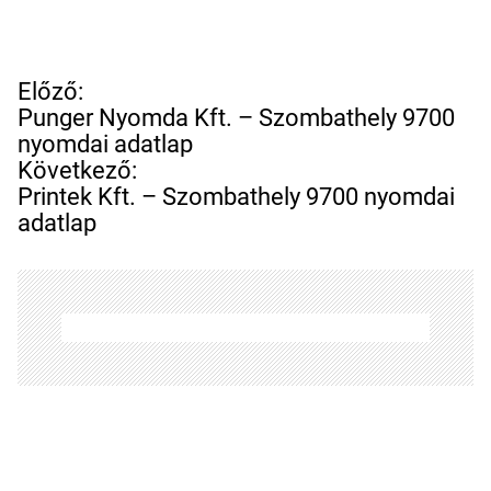
B
Előző:
e
Punger Nyomda Kft. – Szombathely 9700
j
nyomdai adatlap
e
Következő:
g
Printek Kft. – Szombathely 9700 nyomdai
y
adatlap
z
é
s
n
a
v
i
g
á
c