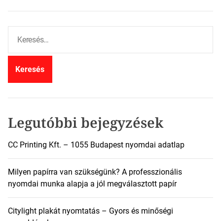
K
e
r
e
s
é
s
:
Legutóbbi bejegyzések
CC Printing Kft. – 1055 Budapest nyomdai adatlap
Milyen papírra van szükségünk? A professzionális
nyomdai munka alapja a jól megválasztott papír
Citylight plakát nyomtatás – Gyors és minőségi