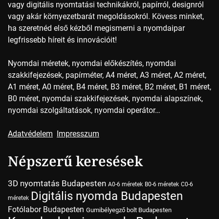
vagy digitális nyomtatási technikákról, papírról, designról
vagy akár környezetbarát megoldásokról. Kövess minket,
ha szeretnéd első kézből megismerni a nyomdaipar
legfrissebb híreit és innovációit!
Nyomdai méretek, nyomdai előkészítés, nyomdai
szakkifejezések, papírméter, A4 méret, A3 méret, A2 méret,
A1 méret, A0 méret, B4 méret, B3 méret, B2 méret, B1 méret,
B0 méret, nyomdai szakkifejezések, nyomdai alapszínek,
nyomdai szolgáltatások, nyomdai operátor…
Adatvédelem
Impresszum
Népszerű keresések
3D nyomtatás Budapesten
A0-6 méretek
B0-6 méretek
C0-6
Digitális nyomda Budapesten
méretek
Fotólabor Budapesten
Gumibélyegző bolt Budapesten