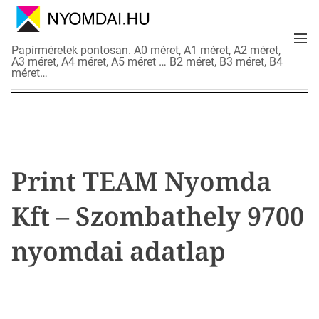
S
k
M
i
N
Papírméretek pontosan. A0 méret, A1 méret, A2 méret,
e
p
A3 méret, A4 méret, A5 méret … B2 méret, B3 méret, B4
y
n
méret…
t
o
u
o
m
c
d
o
a
n
i
t
a
Print TEAM Nyomda
e
d
n
a
Kft – Szombathely 9700
t
t
l
nyomdai adatlap
a
p
o
k