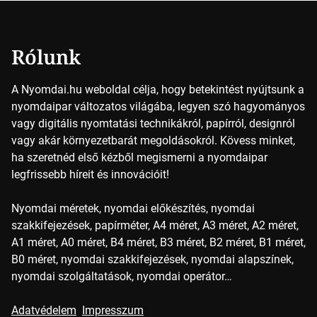
alapszínt külön-külön […]
Rólunk
A Nyomdai.hu weboldal célja, hogy betekintést nyújtsunk a
nyomdaipar változatos világába, legyen szó hagyományos
vagy digitális nyomtatási technikákról, papírról, designról
vagy akár környezetbarát megoldásokról. Kövess minket,
ha szeretnéd első kézből megismerni a nyomdaipar
legfrissebb híreit és innovációit!
Nyomdai méretek, nyomdai előkészítés, nyomdai
szakkifejezések, papírméter, A4 méret, A3 méret, A2 méret,
A1 méret, A0 méret, B4 méret, B3 méret, B2 méret, B1 méret,
B0 méret, nyomdai szakkifejezések, nyomdai alapszínek,
nyomdai szolgáltatások, nyomdai operátor…
Adatvédelem
Impresszum