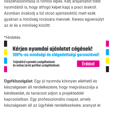
összehasonlítása is fontos lépés. Kérj árajánlatot több
nyomdától is, hogy átfogó képet kapj a piaci árakról.
Azonban óvakodj a túl olcsó ajánlatoktól, mert ezek
gyakran a minőség rovására mennek. Keress egyensúlyt
az ár és a minőség között.
*Hirdetés
Ügyfélszolgálat
: Egy jó nyomda könnyen elérhető és
készségesen áll rendelkezésre, hogy megválaszolja a
kérdéseidet, és tanácsot adjon a projekteddel
kapcsolatban. Egy professzionális csapat, amely
készségesen áll az ügyfelek rendelkezésére, aranyat ér.