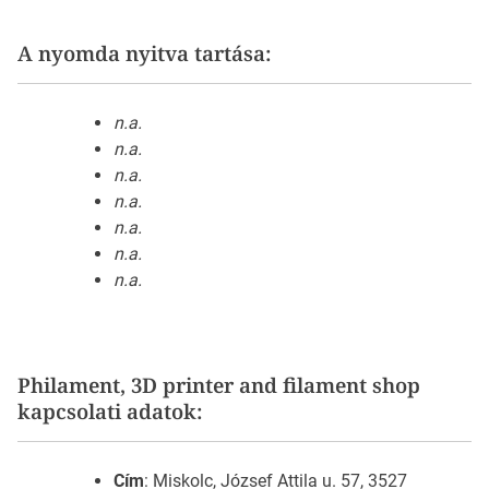
A nyomda nyitva tartása:
n.a.
n.a.
n.a.
n.a.
n.a.
n.a.
n.a.
Philament, 3D printer and filament shop
kapcsolati adatok:
Cím
: Miskolc, József Attila u. 57, 3527