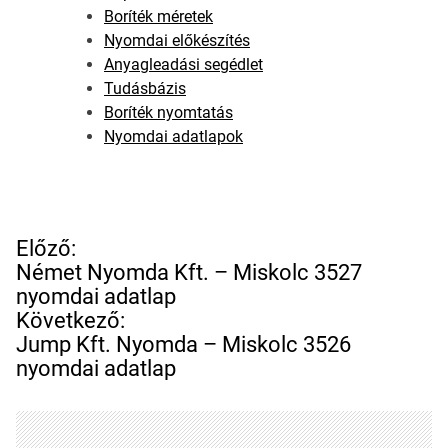
Boríték méretek
Nyomdai előkészítés
Anyagleadási segédlet
Tudásbázis
Boríték nyomtatás
Nyomdai adatlapok
B
Előző:
e
Német Nyomda Kft. – Miskolc 3527
j
nyomdai adatlap
e
Következő:
g
Jump Kft. Nyomda – Miskolc 3526
y
nyomdai adatlap
z
é
s