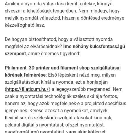
Amikor a nyomda választása kerül terítékre, könnyű
elveszni a lehetőségek tengerében. Nem mindegy, hogy
melyik nyomdát választod, hiszen a döntésed eredménye
kézzelfogható lesz.
De hogyan biztosíthatod, hogy a választott nyomda
megfelel az elvárásaidnak?
Íme néhány kulcsfontosságú
szempont
, amire érdemes figyelned:
Philament, 3D printer and filament shop szolgáltatásai
körének felmérése
: Első lépésként nézd meg, milyen
szolgáltatásokat kínál a nyomda, ezt a honlapján
(
https://filaticum.hu/
) a legegyszerűbb megtenned. Nem
csak a nyomtatási technológiák széles skálája fontos,
hanem az, hogy azok megfelelnek-e a projekted specifikus
igényeinek. Keresd azokat a nyomdákat, amelyek
flexibilisek és széleskörű szolgáltatásokat kínálnak,
például digitális nyomtatást, ofszet nyomtatást,
nagyformátumú nyomtatást, vagy akár kötészeti