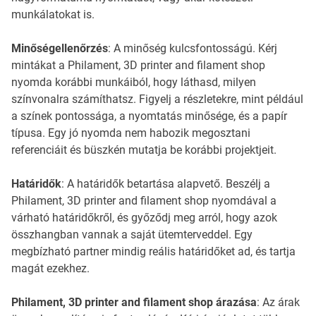
munkálatokat is.
Minőségellenőrzés
: A minőség kulcsfontosságú. Kérj
mintákat a Philament, 3D printer and filament shop
nyomda korábbi munkáiból, hogy láthasd, milyen
színvonalra számíthatsz. Figyelj a részletekre, mint például
a színek pontossága, a nyomtatás minősége, és a papír
típusa. Egy jó nyomda nem habozik megosztani
referenciáit és büszkén mutatja be korábbi projektjeit.
Határidők
: A határidők betartása alapvető. Beszélj a
Philament, 3D printer and filament shop nyomdával a
várható határidőkről, és győződj meg arról, hogy azok
összhangban vannak a saját ütemterveddel. Egy
megbízható partner mindig reális határidőket ad, és tartja
magát ezekhez.
Philament, 3D printer and filament shop árazása
: Az árak