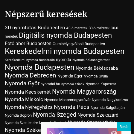
Népszerű keresések
3D nyomtatás Budapesten
A0-6 méretek
B0-6 méretek
C0-6
Digitális nyomda Budapesten
méretek
Fotólabor Budapesten
Gumibélyegző bolt Budapesten
Kereskedelmi nyomda Budapesten
nyomda
Kereskedelmi nyomda Budaörsön
Nyomda Balassagyarmat
Nyomda Budapesten
Nyomda Békéscsaba
Nyomda Debrecen
Nyomda Eger
Nyomda Gyula
Nyomda Győr
nyomdai.hu
Nyomda Kaposvár
nyomdai színek
Nyomda Magyarország
Nyomda Kecskemét
Nyomda Miskolc
Nyomda Mosonmagyaróvár
Nyomda Nagykanizsa
Nyomda Pécs
Nyomda Nyíregyháza
Nyomda Salgótarján
Nyomda Szeged
Nyomda Szekszárd
Nyomda Sopron
Nyomda Szombathely
Nyomda Szentendre
Nyomda Szolnok
Nyomda Székesfehérvár
Nyomda Tatabánya
Nyomda Vác