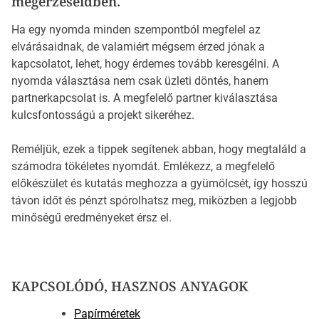
megérzéseidben.
Ha egy nyomda minden szempontból megfelel az
elvárásaidnak, de valamiért mégsem érzed jónak a
kapcsolatot, lehet, hogy érdemes tovább keresgélni. A
nyomda választása nem csak üzleti döntés, hanem
partnerkapcsolat is. A megfelelő partner kiválasztása
kulcsfontosságú a projekt sikeréhez.
Reméljük, ezek a tippek segítenek abban, hogy megtaláld a
számodra tökéletes nyomdát. Emlékezz, a megfelelő
előkészület és kutatás meghozza a gyümölcsét, így hosszú
távon időt és pénzt spórolhatsz meg, miközben a legjobb
minőségű eredményeket érsz el.
KAPCSOLÓDÓ, HASZNOS ANYAGOK
Papírméretek