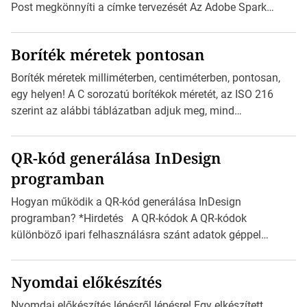
Post megkönnyíti a címke tervezését Az Adobe Spark
Inspirációs galériája rengeteg professzionálisan
megtervezett sablont tartalmaz, amelyek segítségével
Boríték méretek pontosan
igazán foroghatnak a kreatív fogaskerekek, miközben
zajlik a saját címke készítése. Hogyan készítsünk címkét?
Boríték méretek milliméterben, centiméterben, pontosan,
Válasszon méretet és alakot: Válassza ki a kívánt címke
egy helyen! A C sorozatú borítékok méretét, az ISO 216
méretét. Akár néhány […]
szerint az alábbi táblázatban adjuk meg, mind
milliméterben, mind centiméterben. *Hirdetés C sorozatú
boríték méretek Az alábbi ábra az egyes borítékok méretét
QR-kód generálása InDesign
mutatja az A4-es papírlaphoz viszonyítva. Az amerikai és
programban
észak-amerikai boríték méretére az ISO 216 nem
vonatkozik. Boríték méretének táblázata C0-tól […]
Hogyan működik a QR-kód generálása InDesign
programban? *Hirdetés A QR-kódok A QR-kódok
különböző ipari felhasználásra szánt adatok géppel
olvasható nyomtatott megfelelői. Ez mára általánossá vált
a fogyasztóknak szánt hirdetésekben. A felhasználó
Nyomdai előkészítés
okostelefonjára telepíthet egy QR-kód-leolvasó
alkalmazást, ami leolvasni és dekódolni képes az URL-
Nyomdai előkészítés lépésről lépésre! Egy elkészített