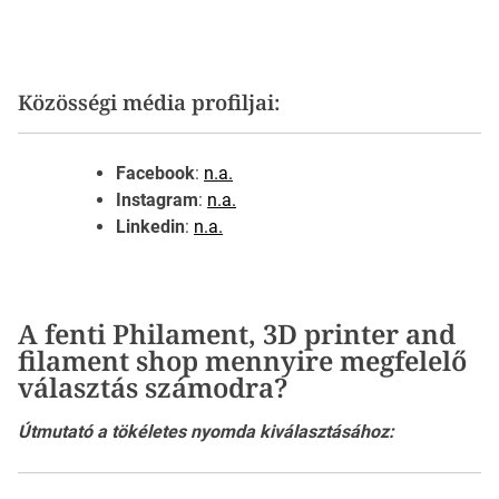
Közösségi média profiljai:
Facebook
:
n.a.
Instagram
:
n.a.
Linkedin
:
n.a.
A fenti Philament, 3D printer and
filament shop mennyire megfelelő
választás számodra?
Útmutató a tökéletes nyomda kiválasztásához: