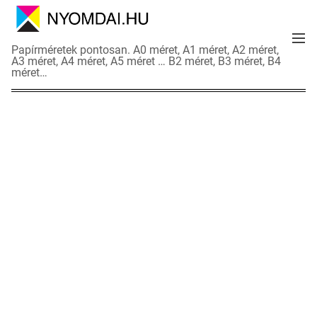
S
k
M
i
N
Papírméretek pontosan. A0 méret, A1 méret, A2 méret,
e
p
A3 méret, A4 méret, A5 méret … B2 méret, B3 méret, B4
y
n
méret…
t
o
u
o
m
c
d
o
a
n
i
t
a
e
d
n
a
t
t
l
a
p
o
k