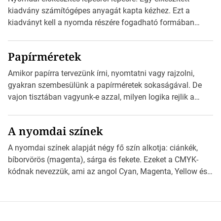
információt és átirányítja a telefon böngészőjét a cég
kiadvány számítógépes anyagát kapta kézhez. Ezt a
weblapjára. A QR-kód beolvasása után a felhasználó
kiadványt kell a nyomda részére fogadható formában
szöveges üzenetet […]
eljuttatnia Nyomdai kivitelezésre előkészítenie. Amit
kézhez kapott az egy InDesign file, sok kép file,
Papírméretek
Illustratorban készült vektorgrafika. *Hirdetés Minden
esetben konzultáljunk a nyomdával, mielőtt elkezdjük a
Amikor papírra tervezünk írni, nyomtatni vagy rajzolni,
nyomdai előkészítést!Nehogy az elkészült munka után
gyakran szembesülünk a papírméretek sokaságával. De
derüljön ki, hogy valamit másképp kellett volna csinálni! […]
vajon tisztában vagyunk-e azzal, milyen logika rejlik a
különböző méretű lapok mögött, és hogy miként
választhatjuk ki a legmegfelelőbbet projektjeinkhez?
A nyomdai színek
*Hirdetés Ebben a cikkben a papírméretek izgalmas
világába kalauzolunk el téged, hogy jobban megértsd,
A nyomdai színek alapját négy fő szín alkotja: ciánkék,
milyen szempontok alapján érdemes választanod a
bíborvörös (magenta), sárga és fekete. Ezeket a CMYK-
jövőben. Bevezetés a papírméretek világába A […]
kódnak nevezzük, ami az angol Cyan, Magenta, Yellow és
Key (fekete) szavak rövidítése. Ez a négy szín
keveredésével hozható létre szinte bármilyen más szín. De
vajon hogy is működik ez pontosan? *Hirdetés A nyomdai
színek részletei Amikor egy képet nyomtatnak, mindegyik