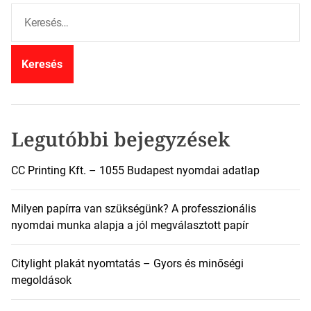
K
e
r
e
s
é
s
:
Legutóbbi bejegyzések
CC Printing Kft. – 1055 Budapest nyomdai adatlap
Milyen papírra van szükségünk? A professzionális
nyomdai munka alapja a jól megválasztott papír
Citylight plakát nyomtatás – Gyors és minőségi
megoldások