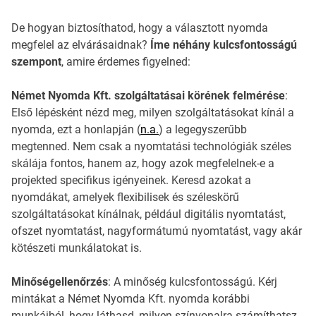
De hogyan biztosíthatod, hogy a választott nyomda
megfelel az elvárásaidnak?
Íme néhány kulcsfontosságú
szempont
, amire érdemes figyelned:
Német Nyomda Kft. szolgáltatásai körének felmérése
:
Első lépésként nézd meg, milyen szolgáltatásokat kínál a
nyomda, ezt a honlapján (
n.a.
) a legegyszerűbb
megtenned. Nem csak a nyomtatási technológiák széles
skálája fontos, hanem az, hogy azok megfelelnek-e a
projekted specifikus igényeinek. Keresd azokat a
nyomdákat, amelyek flexibilisek és széleskörű
szolgáltatásokat kínálnak, például digitális nyomtatást,
ofszet nyomtatást, nagyformátumú nyomtatást, vagy akár
kötészeti munkálatokat is.
Minőségellenőrzés
: A minőség kulcsfontosságú. Kérj
mintákat a Német Nyomda Kft. nyomda korábbi
munkáiból, hogy láthasd, milyen színvonalra számíthatsz.