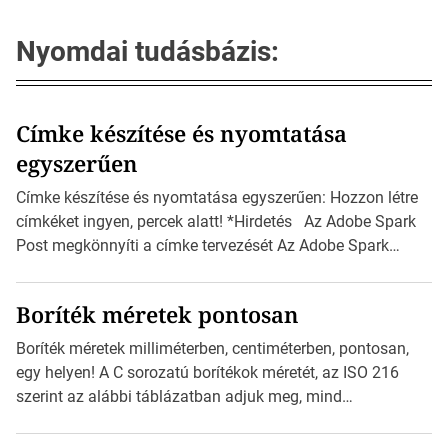
Nyomdai tudásbázis:
Címke készítése és nyomtatása
egyszerűen
Címke készítése és nyomtatása egyszerűen: Hozzon létre
címkéket ingyen, percek alatt! *Hirdetés Az Adobe Spark
Post megkönnyíti a címke tervezését Az Adobe Spark
Inspirációs galériája rengeteg professzionálisan
megtervezett sablont tartalmaz, amelyek segítségével
Boríték méretek pontosan
igazán foroghatnak a kreatív fogaskerekek, miközben
zajlik a saját címke készítése. Hogyan készítsünk címkét?
Boríték méretek milliméterben, centiméterben, pontosan,
Válasszon méretet és alakot: Válassza ki a kívánt címke
egy helyen! A C sorozatú borítékok méretét, az ISO 216
méretét. Akár néhány […]
szerint az alábbi táblázatban adjuk meg, mind
milliméterben, mind centiméterben. *Hirdetés C sorozatú
boríték méretek Az alábbi ábra az egyes borítékok méretét