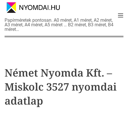
S
k
M
i
N
Papírméretek pontosan. A0 méret, A1 méret, A2 méret,
e
p
A3 méret, A4 méret, A5 méret … B2 méret, B3 méret, B4
y
n
méret…
t
o
u
o
m
c
d
o
a
n
i
t
a
Német Nyomda Kft. –
e
d
n
a
Miskolc 3527 nyomdai
t
t
l
adatlap
a
p
o
k