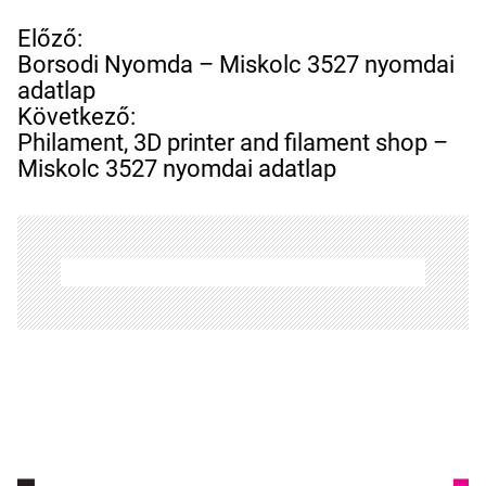
B
Előző:
e
Borsodi Nyomda – Miskolc 3527 nyomdai
j
adatlap
e
Következő:
g
Philament, 3D printer and filament shop –
y
Miskolc 3527 nyomdai adatlap
z
é
s
n
a
v
i
g
á
c
i
ó