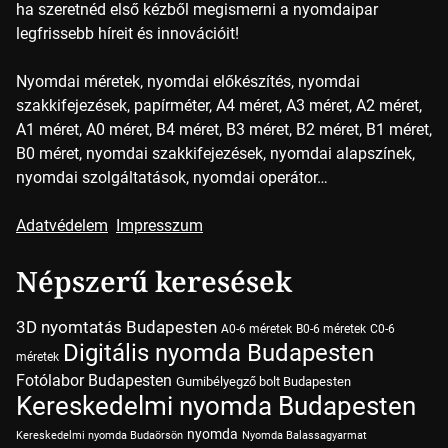
ha szeretnéd első kézből megismerni a nyomdaipar
legfrissebb híreit és innovációit!
Nyomdai méretek, nyomdai előkészítés, nyomdai
szakkifejezések, papírméter, A4 méret, A3 méret, A2 méret,
A1 méret, A0 méret, B4 méret, B3 méret, B2 méret, B1 méret,
B0 méret, nyomdai szakkifejezések, nyomdai alapszínek,
nyomdai szolgáltatások, nyomdai operátor…
Adatvédelem
Impresszum
Népszerű keresések
3D nyomtatás Budapesten
A0-6 méretek
B0-6 méretek
C0-6
Digitális nyomda Budapesten
méretek
Fotólabor Budapesten
Gumibélyegző bolt Budapesten
Kereskedelmi nyomda Budapesten
nyomda
Kereskedelmi nyomda Budaörsön
Nyomda Balassagyarmat