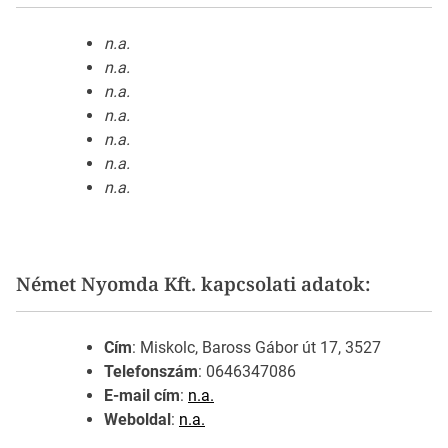
n.a.
n.a.
n.a.
n.a.
n.a.
n.a.
n.a.
Német Nyomda Kft. kapcsolati adatok:
Cím
: Miskolc, Baross Gábor út 17, 3527
Telefonszám
: 0646347086
E-mail cím
:
n.a.
Weboldal
:
n.a.