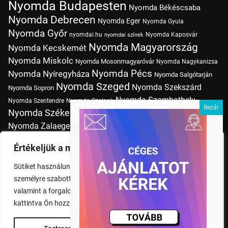
Nyomda Budapesten
Nyomda Békéscsaba
Nyomda Debrecen
Nyomda Eger
Nyomda Gyula
Nyomda Győr
nyomdai.hu
Nyomda Kaposvár
nyomdai színek
Nyomda Magyarország
Nyomda Kecskemét
Nyomda Miskolc
Nyomda Mosonmagyaróvár
Nyomda Nagykanizsa
Nyomda Pécs
Nyomda Nyíregyháza
Nyomda Salgótarján
Nyomda Szeged
Nyomda Szekszárd
Nyomda Sopron
Nyomda Szombathely
Nyomda Szentendre
Nyomda Szolnok
Nyomda Székesfehérvár
Nyomda Tatabánya
Nyomda Vác
Nyomda Zalaegerszeg
nyomtatás
Nyomda Érd
Nyomtatás Budapesten
Papírméretek
Értékeljük a magánéletét
Szitanyomda Budapesten
Pólónyomtatás Budapesten
Sütiket használunk a böngészési élmény fokozására,
Tudásbázis
személyre szabott hirdetések vagy tartalmak megjelenítésére,
valamint a forgalom elemzésére. A "Mindent elfogad" gombra
kattintva Ön hozzájárul a cookie-k használatához.