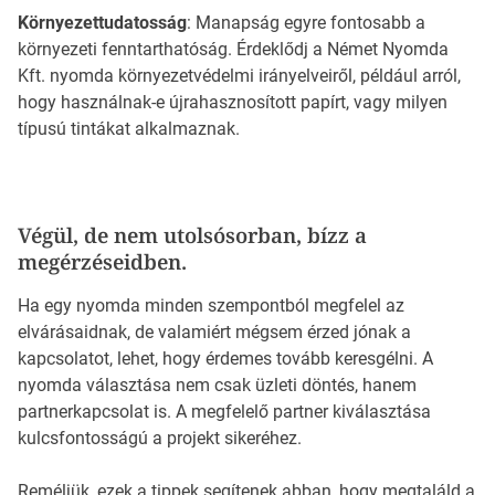
Környezettudatosság
: Manapság egyre fontosabb a
környezeti fenntarthatóság. Érdeklődj a Német Nyomda
Kft. nyomda környezetvédelmi irányelveiről, például arról,
hogy használnak-e újrahasznosított papírt, vagy milyen
típusú tintákat alkalmaznak.
Végül, de nem utolsósorban, bízz a
megérzéseidben.
Ha egy nyomda minden szempontból megfelel az
elvárásaidnak, de valamiért mégsem érzed jónak a
kapcsolatot, lehet, hogy érdemes tovább keresgélni. A
nyomda választása nem csak üzleti döntés, hanem
partnerkapcsolat is. A megfelelő partner kiválasztása
kulcsfontosságú a projekt sikeréhez.
Reméljük, ezek a tippek segítenek abban, hogy megtaláld a