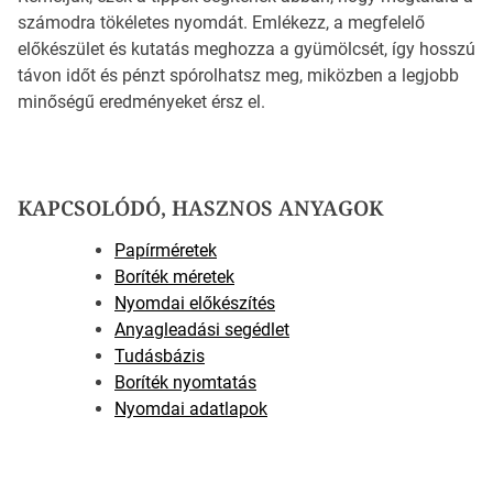
számodra tökéletes nyomdát. Emlékezz, a megfelelő
előkészület és kutatás meghozza a gyümölcsét, így hosszú
távon időt és pénzt spórolhatsz meg, miközben a legjobb
minőségű eredményeket érsz el.
KAPCSOLÓDÓ, HASZNOS ANYAGOK
Papírméretek
Boríték méretek
Nyomdai előkészítés
Anyagleadási segédlet
Tudásbázis
Boríték nyomtatás
Nyomdai adatlapok