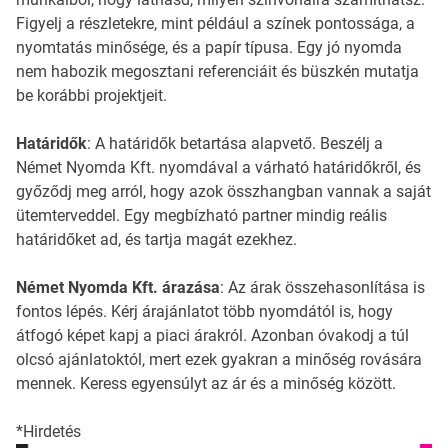
Figyelj a részletekre, mint például a színek pontossága, a
nyomtatás minősége, és a papír típusa. Egy jó nyomda
nem habozik megosztani referenciáit és büszkén mutatja
be korábbi projektjeit.
Határidők
: A határidők betartása alapvető. Beszélj a
Német Nyomda Kft. nyomdával a várható határidőkről, és
győződj meg arról, hogy azok összhangban vannak a saját
ütemterveddel. Egy megbízható partner mindig reális
határidőket ad, és tartja magát ezekhez.
Német Nyomda Kft. árazása
: Az árak összehasonlítása is
fontos lépés. Kérj árajánlatot több nyomdától is, hogy
átfogó képet kapj a piaci árakról. Azonban óvakodj a túl
olcsó ajánlatoktól, mert ezek gyakran a minőség rovására
mennek. Keress egyensúlyt az ár és a minőség között.
*Hirdetés