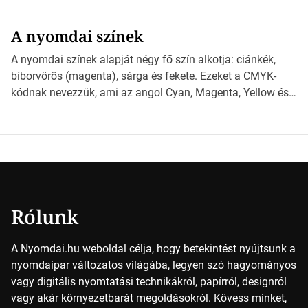
különböző méretű lapok mögött, és hogy miként
választhatjuk ki a legmegfelelőbbet projektjeinkhez?
A nyomdai színek
*Hirdetés Ebben a cikkben a papírméretek izgalmas
világába kalauzolunk el téged, hogy jobban megértsd,
A nyomdai színek alapját négy fő szín alkotja: ciánkék,
milyen szempontok alapján érdemes választanod a
bíborvörös (magenta), sárga és fekete. Ezeket a CMYK-
jövőben. Bevezetés a papírméretek világába A […]
kódnak nevezzük, ami az angol Cyan, Magenta, Yellow és
Key (fekete) szavak rövidítése. Ez a négy szín
keveredésével hozható létre szinte bármilyen más szín. De
vajon hogy is működik ez pontosan? *Hirdetés A nyomdai
színek részletei Amikor egy képet nyomtatnak, mindegyik
alapszínt külön-külön […]
Rólunk
A Nyomdai.hu weboldal célja, hogy betekintést nyújtsunk a
nyomdaipar változatos világába, legyen szó hagyományos
vagy digitális nyomtatási technikákról, papírról, designról
vagy akár környezetbarát megoldásokról. Kövess minket,