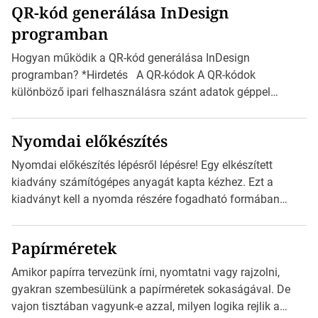
QR-kód generálása InDesign
mutatja az A4-es papírlaphoz viszonyítva. Az amerikai és
programban
észak-amerikai boríték méretére az ISO 216 nem
vonatkozik. Boríték méretének táblázata C0-tól […]
Hogyan működik a QR-kód generálása InDesign
programban? *Hirdetés A QR-kódok A QR-kódok
különböző ipari felhasználásra szánt adatok géppel
olvasható nyomtatott megfelelői. Ez mára általánossá vált
a fogyasztóknak szánt hirdetésekben. A felhasználó
Nyomdai előkészítés
okostelefonjára telepíthet egy QR-kód-leolvasó
alkalmazást, ami leolvasni és dekódolni képes az URL-
Nyomdai előkészítés lépésről lépésre! Egy elkészített
információt és átirányítja a telefon böngészőjét a cég
kiadvány számítógépes anyagát kapta kézhez. Ezt a
weblapjára. A QR-kód beolvasása után a felhasználó
kiadványt kell a nyomda részére fogadható formában
szöveges üzenetet […]
eljuttatnia Nyomdai kivitelezésre előkészítenie. Amit
kézhez kapott az egy InDesign file, sok kép file,
Papírméretek
Illustratorban készült vektorgrafika. *Hirdetés Minden
esetben konzultáljunk a nyomdával, mielőtt elkezdjük a
Amikor papírra tervezünk írni, nyomtatni vagy rajzolni,
nyomdai előkészítést!Nehogy az elkészült munka után
gyakran szembesülünk a papírméretek sokaságával. De
derüljön ki, hogy valamit másképp kellett volna csinálni! […]
vajon tisztában vagyunk-e azzal, milyen logika rejlik a