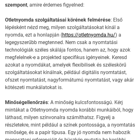
szempont
, amire érdemes figyelned:
Otletnyomda szolgáltatásai körének felmérése
: Első
lépésként nézd meg, milyen szolgáltatásokat kínál a
nyomda, ezt a honlapján (
https://otletnyomda.hu/
) a
legegyszerűbb megtenned. Nem csak a nyomtatási
technológiák széles skálája fontos, hanem az, hogy azok
megfelelnek-e a projekted specifikus igényeinek. Keresd
azokat a nyomdákat, amelyek flexibilisek és széleskörű
szolgáltatásokat kínálnak, például digitális nyomtatást,
ofszet nyomtatást, nagyformátumú nyomtatást, vagy akár
kötészeti munkálatokat is.
Minőségellenőrzés
: A minőség kulcsfontosságú. Kérj
mintákat a Otletnyomda nyomda korábbi munkáiból, hogy
láthasd, milyen színvonalra számíthatsz. Figyelj a
részletekre, mint például a színek pontossága, a nyomtatás
minősége, és a papír típusa. Egy jó nyomda nem habozik
megosztani referenciáit és büszkén mutatja be korábbi