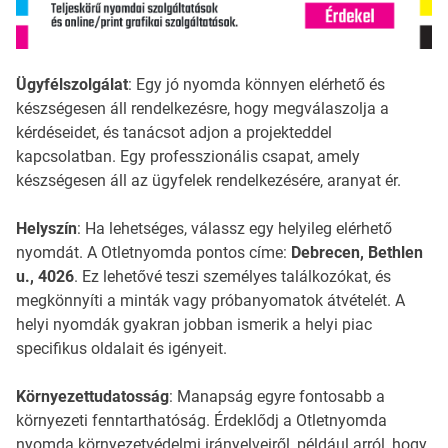
Ügyfélszolgálat
: Egy jó nyomda könnyen elérhető és
készségesen áll rendelkezésre, hogy megválaszolja a
kérdéseidet, és tanácsot adjon a projekteddel
kapcsolatban. Egy professzionális csapat, amely
készségesen áll az ügyfelek rendelkezésére, aranyat ér.
Helyszín
: Ha lehetséges, válassz egy helyileg elérhető
nyomdát. A Otletnyomda pontos címe:
Debrecen, Bethlen
u., 4026
. Ez lehetővé teszi személyes találkozókat, és
megkönnyíti a minták vagy próbanyomatok átvételét. A
helyi nyomdák gyakran jobban ismerik a helyi piac
specifikus oldalait és igényeit.
Környezettudatosság
: Manapság egyre fontosabb a
környezeti fenntarthatóság. Érdeklődj a Otletnyomda
nyomda környezetvédelmi irányelveiről, például arról, hogy