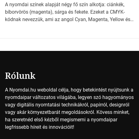
világába kalauzolunk el téged, hogy jobban megértsd,
A nyomdai színek alapját négy fő szín alkotja: ciánkék,
milyen szempontok alapján érdemes választanod a
bíborvörös (magenta), sárga és fekete. Ezeket a CMYK-
jövőben. Bevezetés a papírméretek világába A […]
kódnak nevezzük, ami az angol Cyan, Magenta, Yellow és
Key (fekete) szavak rövidítése. Ez a négy szín
keveredésével hozható létre szinte bármilyen más szín. De
vajon hogy is működik ez pontosan? *Hirdetés A nyomdai
színek részletei Amikor egy képet nyomtatnak, mindegyik
alapszínt külön-külön […]
Rólunk
A Nyomdai.hu weboldal célja, hogy betekintést nyújtsunk a
nyomdaipar változatos világába, legyen szó hagyományos
vagy digitális nyomtatási technikákról, papírról, designról
vagy akár környezetbarát megoldásokról. Kövess minket,
ha szeretnéd első kézből megismerni a nyomdaipar
legfrissebb híreit és innovációit!