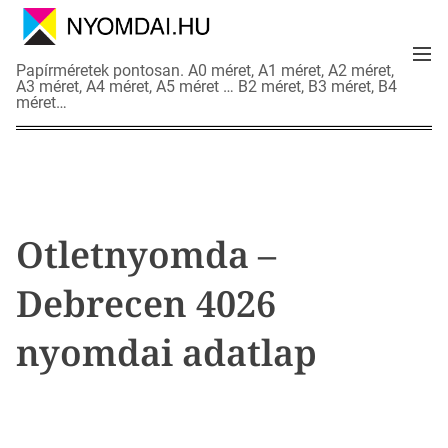
S
k
M
i
N
Papírméretek pontosan. A0 méret, A1 méret, A2 méret,
e
p
A3 méret, A4 méret, A5 méret … B2 méret, B3 méret, B4
y
n
méret…
t
o
u
o
m
c
d
o
a
n
i
t
a
Otletnyomda –
e
d
n
a
Debrecen 4026
t
t
l
nyomdai adatlap
a
p
o
k