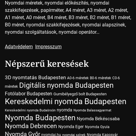
Nyomdai méretek, nyomdai előkészítés, nyomdai
szakkifejezések, papírméter, A4 méret, A3 méret, A2 méret,
A1 méret, A0 méret, B4 méret, B3 méret, B2 méret, B1 méret,
B0 méret, nyomdai szakkifejezések, nyomdai alapszínek,
nyomdai szolgáltatások, nyomdai operátor…
Adatvédelem
Impresszum
Népszerű keresések
3D nyomtatás Budapesten
A0-6 méretek
B0-6 méretek
C0-6
Digitális nyomda Budapesten
méretek
Fotólabor Budapesten
Gumibélyegző bolt Budapesten
Kereskedelmi nyomda Budapesten
nyomda
Kereskedelmi nyomda Budaörsön
Nyomda Balassagyarmat
Nyomda Budapesten
Nyomda Békéscsaba
Nyomda Debrecen
Nyomda Eger
Nyomda Gyula
Nyomda Győr
nyomdai.hu
Nyomda Kaposvár
nyomdai színek