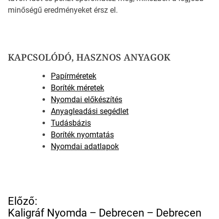
minőségű eredményeket érsz el.
KAPCSOLÓDÓ, HASZNOS ANYAGOK
Papírméretek
Boríték méretek
Nyomdai előkészítés
Anyagleadási segédlet
Tudásbázis
Boríték nyomtatás
Nyomdai adatlapok
B
Előző:
e
Kaligráf Nyomda – Debrecen – Debrecen