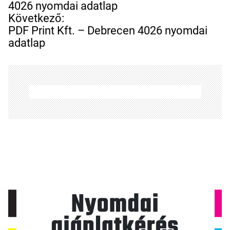
j
4026 nyomdai adatlap
e
Következő:
g
PDF Print Kft. – Debrecen 4026 nyomdai
y
adatlap
z
é
s
n
a
v
i
g
á
c
i
ó