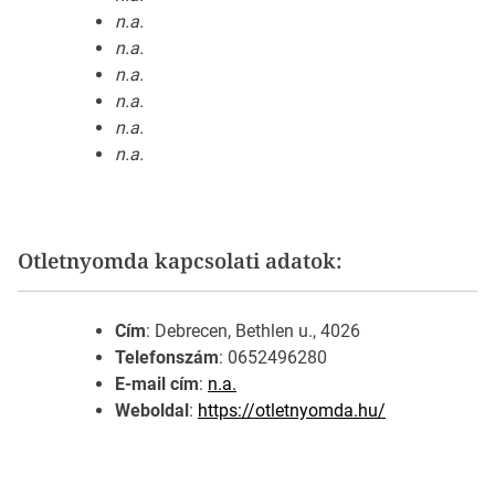
n.a.
n.a.
n.a.
n.a.
n.a.
n.a.
Otletnyomda kapcsolati adatok:
Cím
: Debrecen, Bethlen u., 4026
Telefonszám
: 0652496280
E-mail cím
:
n.a.
Weboldal
:
https://otletnyomda.hu/