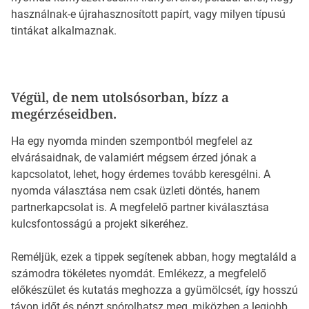
használnak-e újrahasznosított papírt, vagy milyen típusú
tintákat alkalmaznak.
Végül, de nem utolsósorban, bízz a
megérzéseidben.
Ha egy nyomda minden szempontból megfelel az
elvárásaidnak, de valamiért mégsem érzed jónak a
kapcsolatot, lehet, hogy érdemes tovább keresgélni. A
nyomda választása nem csak üzleti döntés, hanem
partnerkapcsolat is. A megfelelő partner kiválasztása
kulcsfontosságú a projekt sikeréhez.
Reméljük, ezek a tippek segítenek abban, hogy megtaláld a
számodra tökéletes nyomdát. Emlékezz, a megfelelő
előkészület és kutatás meghozza a gyümölcsét, így hosszú
távon időt és pénzt spórolhatsz meg, miközben a legjobb