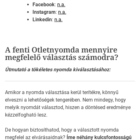
Facebook
:
n.a.
Instagram
:
n.a.
Linkedin
:
n.a.
A fenti Otletnyomda mennyire
megfelelő választás számodra?
Útmutató a tökéletes nyomda kiválasztásához:
Amikor a nyomda választása kerül terítékre, könnyű
elveszni a lehetőségek tengerében. Nem mindegy, hogy
melyik nyomdát választod, hiszen a döntésed eredménye
kézzelfogható lesz.
De hogyan biztosíthatod, hogy a választott nyomda
megfelel az elvárásaidnak?
Íme néhány kulcsfontosságú