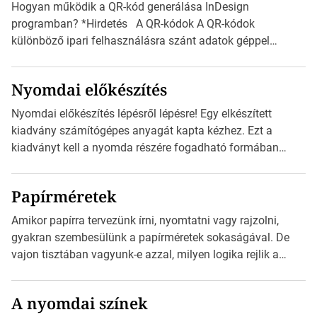
Hogyan működik a QR-kód generálása InDesign
programban? *Hirdetés A QR-kódok A QR-kódok
különböző ipari felhasználásra szánt adatok géppel
olvasható nyomtatott megfelelői. Ez mára általánossá vált
a fogyasztóknak szánt hirdetésekben. A felhasználó
Nyomdai előkészítés
okostelefonjára telepíthet egy QR-kód-leolvasó
alkalmazást, ami leolvasni és dekódolni képes az URL-
Nyomdai előkészítés lépésről lépésre! Egy elkészített
információt és átirányítja a telefon böngészőjét a cég
kiadvány számítógépes anyagát kapta kézhez. Ezt a
weblapjára. A QR-kód beolvasása után a felhasználó
kiadványt kell a nyomda részére fogadható formában
szöveges üzenetet […]
eljuttatnia Nyomdai kivitelezésre előkészítenie. Amit
kézhez kapott az egy InDesign file, sok kép file,
Papírméretek
Illustratorban készült vektorgrafika. *Hirdetés Minden
esetben konzultáljunk a nyomdával, mielőtt elkezdjük a
Amikor papírra tervezünk írni, nyomtatni vagy rajzolni,
nyomdai előkészítést!Nehogy az elkészült munka után
gyakran szembesülünk a papírméretek sokaságával. De
derüljön ki, hogy valamit másképp kellett volna csinálni! […]
vajon tisztában vagyunk-e azzal, milyen logika rejlik a
különböző méretű lapok mögött, és hogy miként
választhatjuk ki a legmegfelelőbbet projektjeinkhez?
A nyomdai színek
*Hirdetés Ebben a cikkben a papírméretek izgalmas