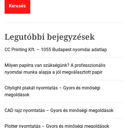
e
s
é
s
:
Legutóbbi bejegyzések
CC Printing Kft. – 1055 Budapest nyomdai adatlap
Milyen papírra van szükségünk? A professzionális
nyomdai munka alapja a jól megválasztott papír
Citylight plakát nyomtatás – Gyors és minőségi
megoldások
CAD rajz nyomtatás – Gyors és minőségi megoldások
Plotter nyomtatás – Gyors és minőségi megoldások