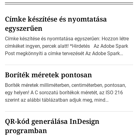
Címke készítése és nyomtatása
egyszerűen
Címke készítése és nyomtatása egyszerűen: Hozzon létre
címkéket ingyen, percek alatt! *Hirdetés Az Adobe Spark
Post megkönnyíti a címke tervezését Az Adobe Spark
Inspirációs galériája rengeteg professzionálisan
megtervezett sablont tartalmaz, amelyek segítségével
Boríték méretek pontosan
igazán foroghatnak a kreatív fogaskerekek, miközben
zajlik a saját címke készítése. Hogyan készítsünk címkét?
Boríték méretek milliméterben, centiméterben, pontosan,
Válasszon méretet és alakot: Válassza ki a kívánt címke
egy helyen! A C sorozatú borítékok méretét, az ISO 216
méretét. Akár néhány […]
szerint az alábbi táblázatban adjuk meg, mind
milliméterben, mind centiméterben. *Hirdetés C sorozatú
boríték méretek Az alábbi ábra az egyes borítékok méretét
QR-kód generálása InDesign
mutatja az A4-es papírlaphoz viszonyítva. Az amerikai és
programban
észak-amerikai boríték méretére az ISO 216 nem
vonatkozik. Boríték méretének táblázata C0-tól […]