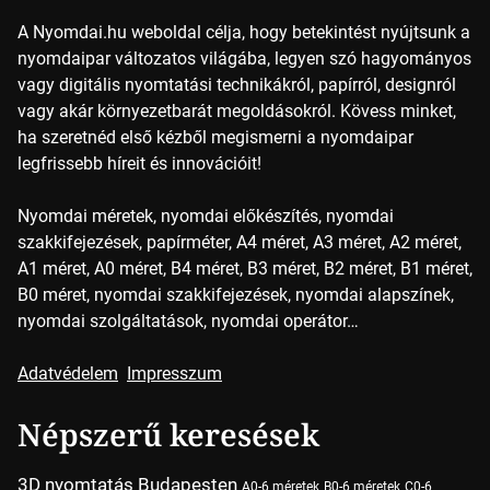
A Nyomdai.hu weboldal célja, hogy betekintést nyújtsunk a
nyomdaipar változatos világába, legyen szó hagyományos
vagy digitális nyomtatási technikákról, papírról, designról
vagy akár környezetbarát megoldásokról. Kövess minket,
ha szeretnéd első kézből megismerni a nyomdaipar
legfrissebb híreit és innovációit!
Nyomdai méretek, nyomdai előkészítés, nyomdai
szakkifejezések, papírméter, A4 méret, A3 méret, A2 méret,
A1 méret, A0 méret, B4 méret, B3 méret, B2 méret, B1 méret,
B0 méret, nyomdai szakkifejezések, nyomdai alapszínek,
nyomdai szolgáltatások, nyomdai operátor…
Adatvédelem
Impresszum
Népszerű keresések
3D nyomtatás Budapesten
A0-6 méretek
B0-6 méretek
C0-6