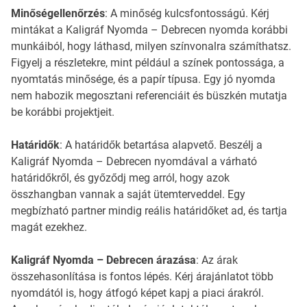
Minőségellenőrzés
: A minőség kulcsfontosságú. Kérj
mintákat a Kaligráf Nyomda – Debrecen nyomda korábbi
munkáiból, hogy láthasd, milyen színvonalra számíthatsz.
Figyelj a részletekre, mint például a színek pontossága, a
nyomtatás minősége, és a papír típusa. Egy jó nyomda
nem habozik megosztani referenciáit és büszkén mutatja
be korábbi projektjeit.
Határidők
: A határidők betartása alapvető. Beszélj a
Kaligráf Nyomda – Debrecen nyomdával a várható
határidőkről, és győződj meg arról, hogy azok
összhangban vannak a saját ütemterveddel. Egy
megbízható partner mindig reális határidőket ad, és tartja
magát ezekhez.
Kaligráf Nyomda – Debrecen árazása
: Az árak
összehasonlítása is fontos lépés. Kérj árajánlatot több
nyomdától is, hogy átfogó képet kapj a piaci árakról.