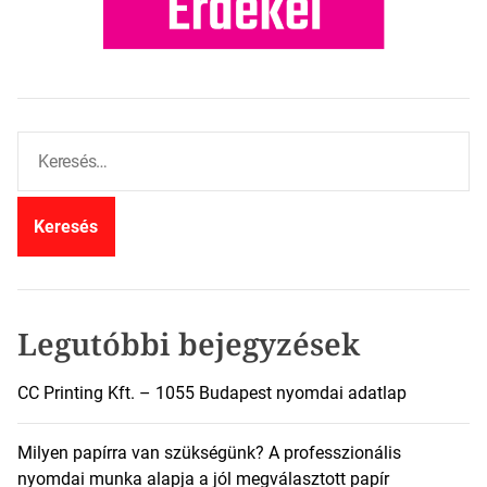
K
e
r
e
s
é
s
:
Legutóbbi bejegyzések
CC Printing Kft. – 1055 Budapest nyomdai adatlap
Milyen papírra van szükségünk? A professzionális
nyomdai munka alapja a jól megválasztott papír