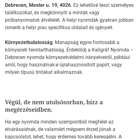
Debrecen, Mester u. 19, 4026
. Ez lehetővé teszi személyes
találkozókat, és megkönnyíti a minták vagy
próbanyomatok átvételét. A helyi nyomdák gyakran jobban
ismerik a helyi piac specifikus oldalait és igényeit.
Környezettudatosság
: Manapság egyre fontosabb a
környezeti fenntarthatóság. Érdeklődj a Kaligráf Nyomda –
Debrecen nyomda környezetvédelmi irányelveiről, például
arról, hogy használnak-e újrahasznosított papírt, vagy
milyen típusú tintákat alkalmaznak.
Végül, de nem utolsósorban, bízz a
megérzéseidben.
Ha egy nyomda minden szempontból megfelel az
elvárásaidnak, de valamiért mégsem érzed jónak a
kapcsolatot, lehet, hogy érdemes tovább keresgélni. A