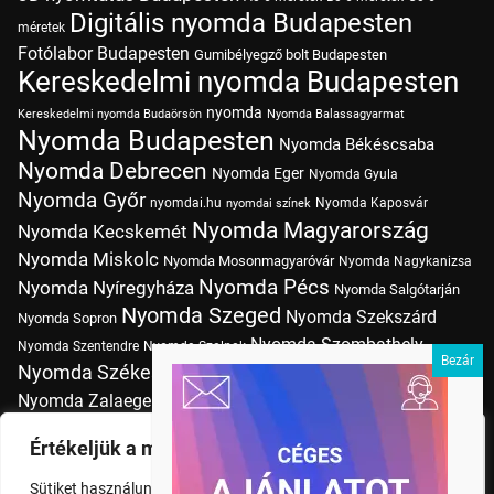
Digitális nyomda Budapesten
méretek
Fotólabor Budapesten
Gumibélyegző bolt Budapesten
Kereskedelmi nyomda Budapesten
nyomda
Kereskedelmi nyomda Budaörsön
Nyomda Balassagyarmat
Nyomda Budapesten
Nyomda Békéscsaba
Nyomda Debrecen
Nyomda Eger
Nyomda Gyula
Nyomda Győr
nyomdai.hu
Nyomda Kaposvár
nyomdai színek
Nyomda Magyarország
Nyomda Kecskemét
Nyomda Miskolc
Nyomda Mosonmagyaróvár
Nyomda Nagykanizsa
Nyomda Pécs
Nyomda Nyíregyháza
Nyomda Salgótarján
Nyomda Szeged
Nyomda Szekszárd
Nyomda Sopron
Nyomda Szombathely
Nyomda Szentendre
Nyomda Szolnok
Nyomda Székesfehérvár
Nyomda Tatabánya
Nyomda Vác
Nyomda Zalaegerszeg
nyomtatás
Nyomda Érd
Nyomtatás Budapesten
Papírméretek
Értékeljük a magánéletét
Szitanyomda Budapesten
Pólónyomtatás Budapesten
Sütiket használunk a böngészési élmény fokozására,
Tudásbázis