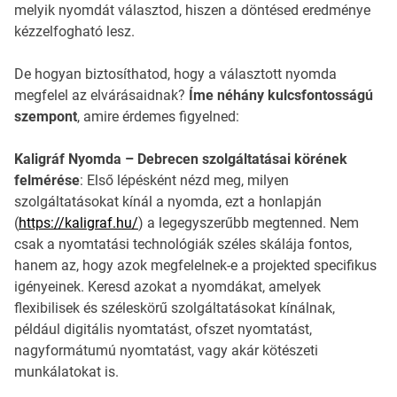
melyik nyomdát választod, hiszen a döntésed eredménye
kézzelfogható lesz.
De hogyan biztosíthatod, hogy a választott nyomda
megfelel az elvárásaidnak?
Íme néhány kulcsfontosságú
szempont
, amire érdemes figyelned:
Kaligráf Nyomda – Debrecen szolgáltatásai körének
felmérése
: Első lépésként nézd meg, milyen
szolgáltatásokat kínál a nyomda, ezt a honlapján
(
https://kaligraf.hu/
) a legegyszerűbb megtenned. Nem
csak a nyomtatási technológiák széles skálája fontos,
hanem az, hogy azok megfelelnek-e a projekted specifikus
igényeinek. Keresd azokat a nyomdákat, amelyek
flexibilisek és széleskörű szolgáltatásokat kínálnak,
például digitális nyomtatást, ofszet nyomtatást,
nagyformátumú nyomtatást, vagy akár kötészeti
munkálatokat is.