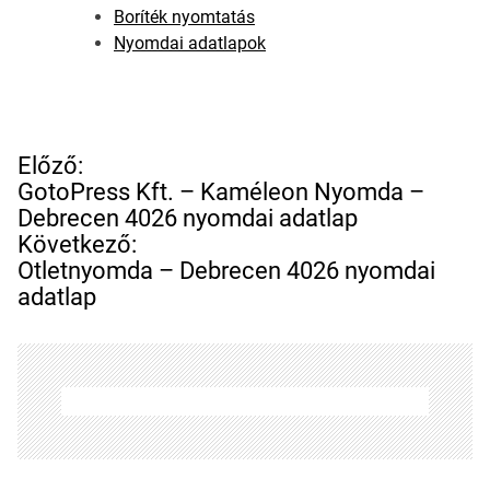
Boríték nyomtatás
Nyomdai adatlapok
B
Előző:
e
GotoPress Kft. – Kaméleon Nyomda –
j
Debrecen 4026 nyomdai adatlap
e
Következő:
g
Otletnyomda – Debrecen 4026 nyomdai
y
adatlap
z
é
s
n
a
v
i