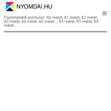
S
k
M
i
N
Papírméretek pontosan. A0 méret, A1 méret, A2 méret,
e
p
A3 méret, A4 méret, A5 méret … B2 méret, B3 méret, B4
y
n
méret…
t
o
u
o
m
c
d
o
a
n
i
t
a
e
d
n
a
t
t
l
a
p
o
k