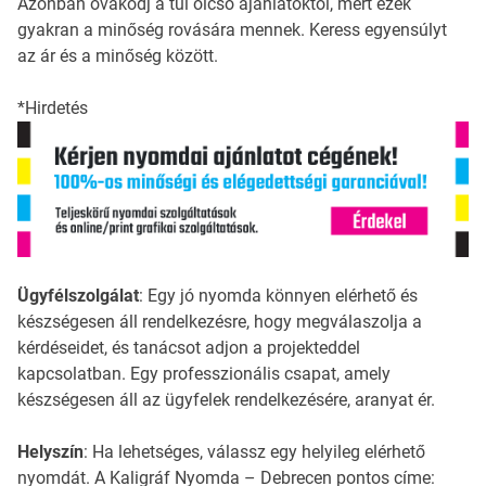
Azonban óvakodj a túl olcsó ajánlatoktól, mert ezek
gyakran a minőség rovására mennek. Keress egyensúlyt
az ár és a minőség között.
*Hirdetés
Ügyfélszolgálat
: Egy jó nyomda könnyen elérhető és
készségesen áll rendelkezésre, hogy megválaszolja a
kérdéseidet, és tanácsot adjon a projekteddel
kapcsolatban. Egy professzionális csapat, amely
készségesen áll az ügyfelek rendelkezésére, aranyat ér.
Helyszín
: Ha lehetséges, válassz egy helyileg elérhető
nyomdát. A Kaligráf Nyomda – Debrecen pontos címe: