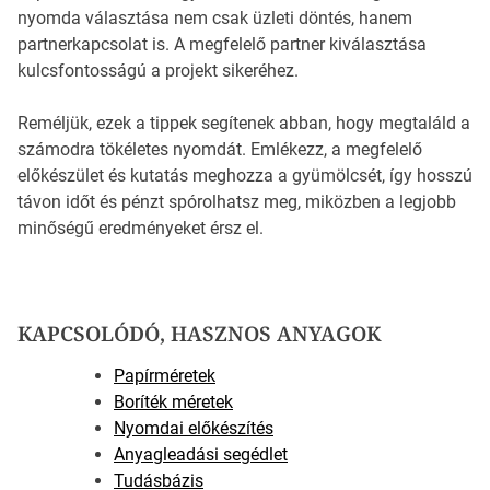
nyomda választása nem csak üzleti döntés, hanem
partnerkapcsolat is. A megfelelő partner kiválasztása
kulcsfontosságú a projekt sikeréhez.
Reméljük, ezek a tippek segítenek abban, hogy megtaláld a
számodra tökéletes nyomdát. Emlékezz, a megfelelő
előkészület és kutatás meghozza a gyümölcsét, így hosszú
távon időt és pénzt spórolhatsz meg, miközben a legjobb
minőségű eredményeket érsz el.
KAPCSOLÓDÓ, HASZNOS ANYAGOK
Papírméretek
Boríték méretek
Nyomdai előkészítés
Anyagleadási segédlet
Tudásbázis