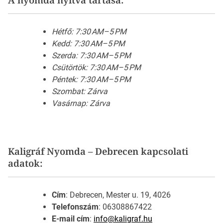
Hétfő: 7:30 AM–5 PM
Kedd: 7:30 AM–5 PM
Szerda: 7:30 AM–5 PM
Csütörtök: 7:30 AM–5 PM
Péntek: 7:30 AM–5 PM
Szombat: Zárva
Vasárnap: Zárva
Kaligráf Nyomda – Debrecen kapcsolati
adatok:
Cím
: Debrecen, Mester u. 19, 4026
Telefonszám
: 06308867422
E-mail cím
:
info@kaligraf.hu