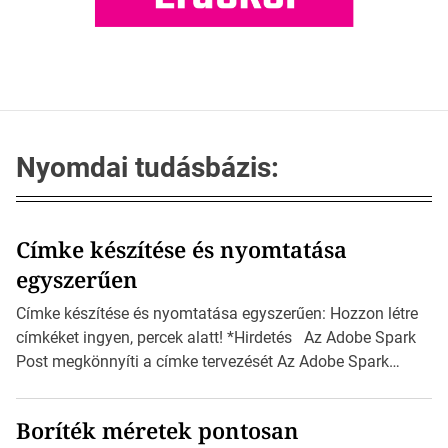
Nyomdai tudásbázis:
Címke készítése és nyomtatása
egyszerűen
Címke készítése és nyomtatása egyszerűen: Hozzon létre
címkéket ingyen, percek alatt! *Hirdetés Az Adobe Spark
Post megkönnyíti a címke tervezését Az Adobe Spark
Inspirációs galériája rengeteg professzionálisan
megtervezett sablont tartalmaz, amelyek segítségével
Boríték méretek pontosan
igazán foroghatnak a kreatív fogaskerekek, miközben