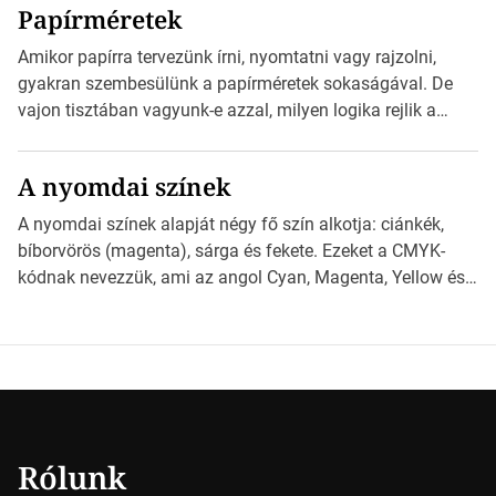
Papírméretek
Illustratorban készült vektorgrafika. *Hirdetés Minden
esetben konzultáljunk a nyomdával, mielőtt elkezdjük a
Amikor papírra tervezünk írni, nyomtatni vagy rajzolni,
nyomdai előkészítést!Nehogy az elkészült munka után
gyakran szembesülünk a papírméretek sokaságával. De
derüljön ki, hogy valamit másképp kellett volna csinálni! […]
vajon tisztában vagyunk-e azzal, milyen logika rejlik a
különböző méretű lapok mögött, és hogy miként
választhatjuk ki a legmegfelelőbbet projektjeinkhez?
A nyomdai színek
*Hirdetés Ebben a cikkben a papírméretek izgalmas
világába kalauzolunk el téged, hogy jobban megértsd,
A nyomdai színek alapját négy fő szín alkotja: ciánkék,
milyen szempontok alapján érdemes választanod a
bíborvörös (magenta), sárga és fekete. Ezeket a CMYK-
jövőben. Bevezetés a papírméretek világába A […]
kódnak nevezzük, ami az angol Cyan, Magenta, Yellow és
Key (fekete) szavak rövidítése. Ez a négy szín
keveredésével hozható létre szinte bármilyen más szín. De
vajon hogy is működik ez pontosan? *Hirdetés A nyomdai
színek részletei Amikor egy képet nyomtatnak, mindegyik
alapszínt külön-külön […]
Rólunk