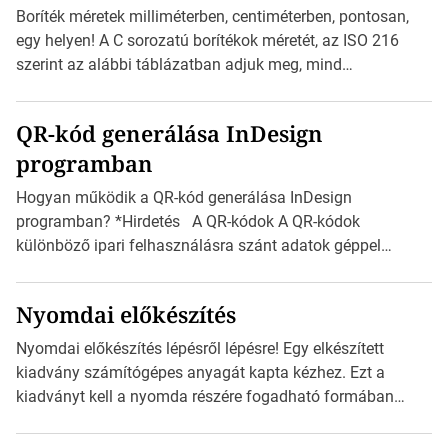
zajlik a saját címke készítése. Hogyan készítsünk címkét?
Boríték méretek milliméterben, centiméterben, pontosan,
Válasszon méretet és alakot: Válassza ki a kívánt címke
egy helyen! A C sorozatú borítékok méretét, az ISO 216
méretét. Akár néhány […]
szerint az alábbi táblázatban adjuk meg, mind
milliméterben, mind centiméterben. *Hirdetés C sorozatú
boríték méretek Az alábbi ábra az egyes borítékok méretét
QR-kód generálása InDesign
mutatja az A4-es papírlaphoz viszonyítva. Az amerikai és
programban
észak-amerikai boríték méretére az ISO 216 nem
vonatkozik. Boríték méretének táblázata C0-tól […]
Hogyan működik a QR-kód generálása InDesign
programban? *Hirdetés A QR-kódok A QR-kódok
különböző ipari felhasználásra szánt adatok géppel
olvasható nyomtatott megfelelői. Ez mára általánossá vált
a fogyasztóknak szánt hirdetésekben. A felhasználó
Nyomdai előkészítés
okostelefonjára telepíthet egy QR-kód-leolvasó
alkalmazást, ami leolvasni és dekódolni képes az URL-
Nyomdai előkészítés lépésről lépésre! Egy elkészített
információt és átirányítja a telefon böngészőjét a cég
kiadvány számítógépes anyagát kapta kézhez. Ezt a
weblapjára. A QR-kód beolvasása után a felhasználó
kiadványt kell a nyomda részére fogadható formában
szöveges üzenetet […]
eljuttatnia Nyomdai kivitelezésre előkészítenie. Amit
kézhez kapott az egy InDesign file, sok kép file,