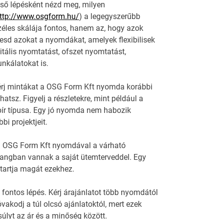
Első lépésként nézd meg, milyen
ttp://www.osgform.hu/
) a legegyszerűbb
éles skálája fontos, hanem az, hogy azok
resd azokat a nyomdákat, amelyek flexibilisek
itális nyomtatást, ofszet nyomtatást,
nkálatokat is.
érj mintákat a OSG Form Kft nyomda korábbi
tsz. Figyelj a részletekre, mint például a
ír típusa. Egy jó nyomda nem habozik
i projektjeit.
j a OSG Form Kft nyomdával a várható
hangban vannak a saját ütemterveddel. Egy
 tartja magát ezekhez.
 fontos lépés. Kérj árajánlatot több nyomdától
vakodj a túl olcsó ajánlatoktól, mert ezek
lyt az ár és a minőség között.