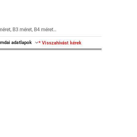
méret, B3 méret, B4 méret…
mdai adatlapok
* Visszahívást kérek