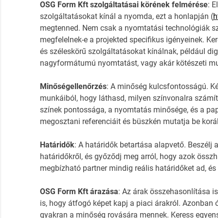
OSG Form Kft szolgáltatásai körének felmérése
: 
szolgáltatásokat kínál a nyomda, ezt a honlapján (
h
megtenned. Nem csak a nyomtatási technológiák sz
megfelelnek-e a projekted specifikus igényeinek. Ke
és széleskörű szolgáltatásokat kínálnak, például dig
nagyformátumú nyomtatást, vagy akár kötészeti mu
Minőségellenőrzés
: A minőség kulcsfontosságú. K
munkáiból, hogy láthasd, milyen színvonalra számítha
színek pontossága, a nyomtatás minősége, és a pap
megosztani referenciáit és büszkén mutatja be korább
Határidők
: A határidők betartása alapvető. Beszél
határidőkről, és győződj meg arról, hogy azok össz
megbízható partner mindig reális határidőket ad, és
OSG Form Kft árazása
: Az árak összehasonlítása is
is, hogy átfogó képet kapj a piaci árakról. Azonban ó
gyakran a minőség rovására mennek. Keress egyensú