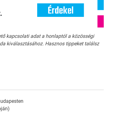
ető kapcsolati adat a honlaptól a közösségi
a kiválasztásához. Hasznos tippeket találsz
 Budapesten
pján)