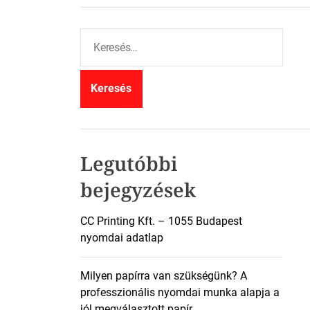
K
e
r
e
s
é
s
:
Legutóbbi
bejegyzések
CC Printing Kft. – 1055 Budapest
nyomdai adatlap
Milyen papírra van szükségünk? A
professzionális nyomdai munka alapja a
jól megválasztott papír