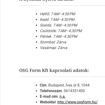
Hétfő: 7 AM–4:30 PM
Kedd: 7 AM–4:30 PM
Szerda: 7 AM–4:30 PM
Csütörtök: 7 AM–4:30 PM
Péntek: 7 AM–4:30 PM
Szombat: Zárva
Vasárnap: Zárva
OSG Form Kft kapcsolati adatok:
Cím
: Budapest, Íves út 8, 1044
Telefonszám
: 0614351400
E-mail cím
:
n.a.
Weboldal
:
http://www.osgform.hu/