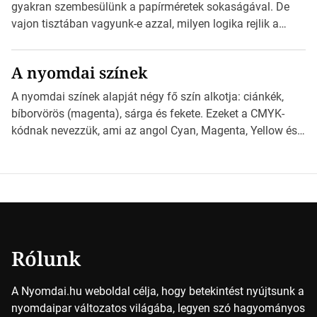
nyomdai előkészítést!Nehogy az elkészült munka után
gyakran szembesülünk a papírméretek sokaságával. De
derüljön ki, hogy valamit másképp kellett volna csinálni! […]
vajon tisztában vagyunk-e azzal, milyen logika rejlik a
különböző méretű lapok mögött, és hogy miként
választhatjuk ki a legmegfelelőbbet projektjeinkhez?
A nyomdai színek
*Hirdetés Ebben a cikkben a papírméretek izgalmas
világába kalauzolunk el téged, hogy jobban megértsd,
A nyomdai színek alapját négy fő szín alkotja: ciánkék,
milyen szempontok alapján érdemes választanod a
bíborvörös (magenta), sárga és fekete. Ezeket a CMYK-
jövőben. Bevezetés a papírméretek világába A […]
kódnak nevezzük, ami az angol Cyan, Magenta, Yellow és
Key (fekete) szavak rövidítése. Ez a négy szín
keveredésével hozható létre szinte bármilyen más szín. De
vajon hogy is működik ez pontosan? *Hirdetés A nyomdai
színek részletei Amikor egy képet nyomtatnak, mindegyik
alapszínt külön-külön […]
Rólunk
A Nyomdai.hu weboldal célja, hogy betekintést nyújtsunk a
nyomdaipar változatos világába, legyen szó hagyományos