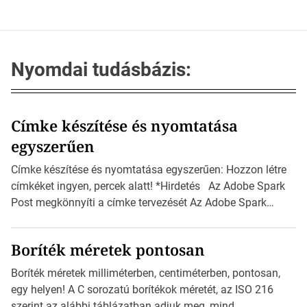
Nyomdai tudásbázis:
Címke készítése és nyomtatása
egyszerűen
Címke készítése és nyomtatása egyszerűen: Hozzon létre
címkéket ingyen, percek alatt! *Hirdetés Az Adobe Spark
Post megkönnyíti a címke tervezését Az Adobe Spark
Inspirációs galériája rengeteg professzionálisan
megtervezett sablont tartalmaz, amelyek segítségével
Boríték méretek pontosan
igazán foroghatnak a kreatív fogaskerekek, miközben
zajlik a saját címke készítése. Hogyan készítsünk címkét?
Boríték méretek milliméterben, centiméterben, pontosan,
Válasszon méretet és alakot: Válassza ki a kívánt címke
egy helyen! A C sorozatú borítékok méretét, az ISO 216
méretét. Akár néhány […]
szerint az alábbi táblázatban adjuk meg, mind