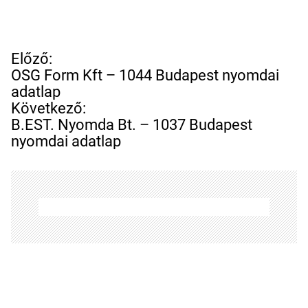
B
Előző:
e
OSG Form Kft – 1044 Budapest nyomdai
j
adatlap
e
Következő:
g
B.EST. Nyomda Bt. – 1037 Budapest
y
nyomdai adatlap
z
é
s
n
a
v
i
g
á
c