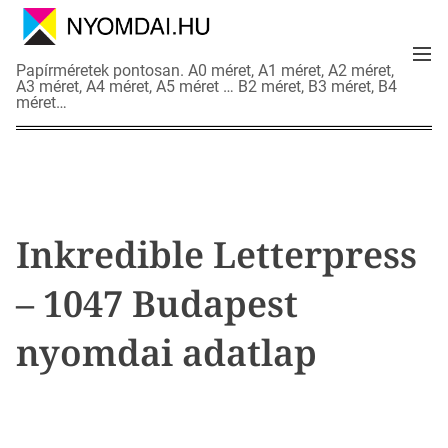
S
k
M
i
N
Papírméretek pontosan. A0 méret, A1 méret, A2 méret,
e
p
A3 méret, A4 méret, A5 méret … B2 méret, B3 méret, B4
y
n
méret…
t
o
u
o
m
c
d
o
a
n
i
t
a
Inkredible Letterpress
e
d
n
a
– 1047 Budapest
t
t
l
nyomdai adatlap
a
p
o
k