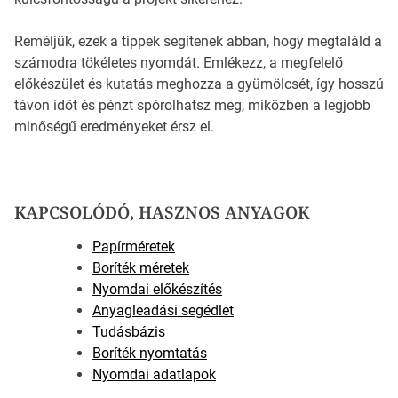
Reméljük, ezek a tippek segítenek abban, hogy megtaláld a
számodra tökéletes nyomdát. Emlékezz, a megfelelő
előkészület és kutatás meghozza a gyümölcsét, így hosszú
távon időt és pénzt spórolhatsz meg, miközben a legjobb
minőségű eredményeket érsz el.
KAPCSOLÓDÓ, HASZNOS ANYAGOK
Papírméretek
Boríték méretek
Nyomdai előkészítés
Anyagleadási segédlet
Tudásbázis
Boríték nyomtatás
Nyomdai adatlapok