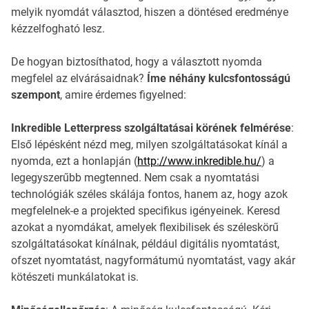
melyik nyomdát választod, hiszen a döntésed eredménye
kézzelfogható lesz.
De hogyan biztosíthatod, hogy a választott nyomda
megfelel az elvárásaidnak?
Íme néhány kulcsfontosságú
szempont
, amire érdemes figyelned:
Inkredible Letterpress szolgáltatásai körének felmérése
:
Első lépésként nézd meg, milyen szolgáltatásokat kínál a
nyomda, ezt a honlapján (
http://www.inkredible.hu/
) a
legegyszerűbb megtenned. Nem csak a nyomtatási
technológiák széles skálája fontos, hanem az, hogy azok
megfelelnek-e a projekted specifikus igényeinek. Keresd
azokat a nyomdákat, amelyek flexibilisek és széleskörű
szolgáltatásokat kínálnak, például digitális nyomtatást,
ofszet nyomtatást, nagyformátumú nyomtatást, vagy akár
kötészeti munkálatokat is.