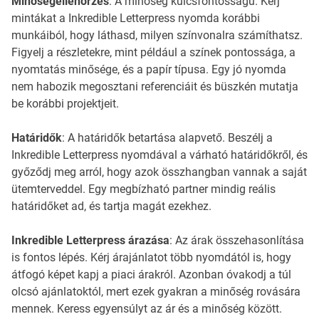
Minőségellenőrzés
: A minőség kulcsfontosságú. Kérj
mintákat a Inkredible Letterpress nyomda korábbi
munkáiból, hogy láthasd, milyen színvonalra számíthatsz.
Figyelj a részletekre, mint például a színek pontossága, a
nyomtatás minősége, és a papír típusa. Egy jó nyomda
nem habozik megosztani referenciáit és büszkén mutatja
be korábbi projektjeit.
Határidők
: A határidők betartása alapvető. Beszélj a
Inkredible Letterpress nyomdával a várható határidőkről, és
győződj meg arról, hogy azok összhangban vannak a saját
ütemterveddel. Egy megbízható partner mindig reális
határidőket ad, és tartja magát ezekhez.
Inkredible Letterpress árazása
: Az árak összehasonlítása
is fontos lépés. Kérj árajánlatot több nyomdától is, hogy
átfogó képet kapj a piaci árakról. Azonban óvakodj a túl
olcsó ajánlatoktól, mert ezek gyakran a minőség rovására
mennek. Keress egyensúlyt az ár és a minőség között.