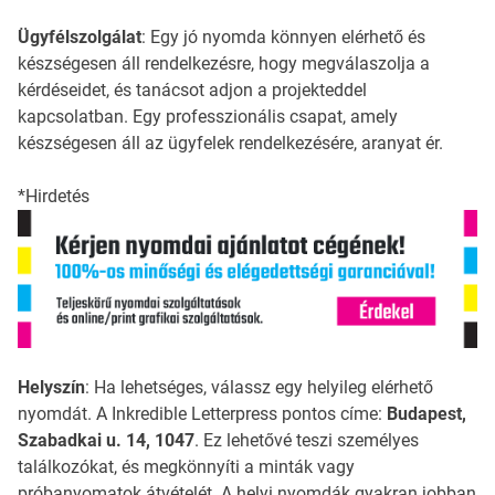
Ügyfélszolgálat
: Egy jó nyomda könnyen elérhető és
készségesen áll rendelkezésre, hogy megválaszolja a
kérdéseidet, és tanácsot adjon a projekteddel
kapcsolatban. Egy professzionális csapat, amely
készségesen áll az ügyfelek rendelkezésére, aranyat ér.
*Hirdetés
Helyszín
: Ha lehetséges, válassz egy helyileg elérhető
nyomdát. A Inkredible Letterpress pontos címe:
Budapest,
Szabadkai u. 14, 1047
. Ez lehetővé teszi személyes
találkozókat, és megkönnyíti a minták vagy
próbanyomatok átvételét. A helyi nyomdák gyakran jobban