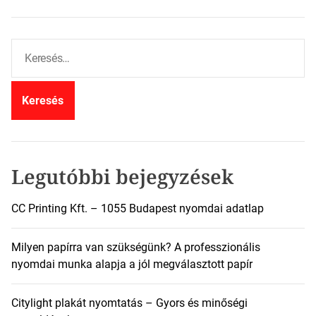
K
e
r
e
s
é
s
:
Legutóbbi bejegyzések
CC Printing Kft. – 1055 Budapest nyomdai adatlap
Milyen papírra van szükségünk? A professzionális
nyomdai munka alapja a jól megválasztott papír
Citylight plakát nyomtatás – Gyors és minőségi