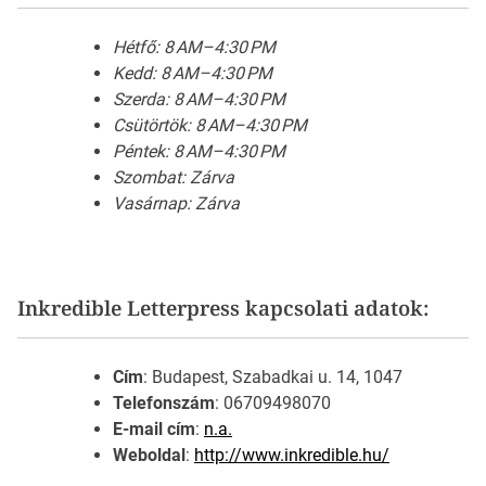
Hétfő: 8 AM–4:30 PM
Kedd: 8 AM–4:30 PM
Szerda: 8 AM–4:30 PM
Csütörtök: 8 AM–4:30 PM
Péntek: 8 AM–4:30 PM
Szombat: Zárva
Vasárnap: Zárva
Inkredible Letterpress kapcsolati adatok:
Cím
: Budapest, Szabadkai u. 14, 1047
Telefonszám
: 06709498070
E-mail cím
:
n.a.
Weboldal
:
http://www.inkredible.hu/