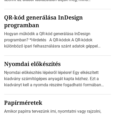
milliméterben, mind centiméterben. *Hirdetés C sorozatú
boríték méretek Az alábbi ábra az egyes borítékok méretét
QR-kód generálása InDesign
mutatja az A4-es papírlaphoz viszonyítva. Az amerikai és
programban
észak-amerikai boríték méretére az ISO 216 nem
vonatkozik. Boríték méretének táblázata C0-tól […]
Hogyan működik a QR-kód generálása InDesign
programban? *Hirdetés A QR-kódok A QR-kódok
különböző ipari felhasználásra szánt adatok géppel
olvasható nyomtatott megfelelői. Ez mára általánossá vált
a fogyasztóknak szánt hirdetésekben. A felhasználó
Nyomdai előkészítés
okostelefonjára telepíthet egy QR-kód-leolvasó
alkalmazást, ami leolvasni és dekódolni képes az URL-
Nyomdai előkészítés lépésről lépésre! Egy elkészített
információt és átirányítja a telefon böngészőjét a cég
kiadvány számítógépes anyagát kapta kézhez. Ezt a
weblapjára. A QR-kód beolvasása után a felhasználó
kiadványt kell a nyomda részére fogadható formában
szöveges üzenetet […]
eljuttatnia Nyomdai kivitelezésre előkészítenie. Amit
kézhez kapott az egy InDesign file, sok kép file,
Papírméretek
Illustratorban készült vektorgrafika. *Hirdetés Minden
esetben konzultáljunk a nyomdával, mielőtt elkezdjük a
Amikor papírra tervezünk írni, nyomtatni vagy rajzolni,