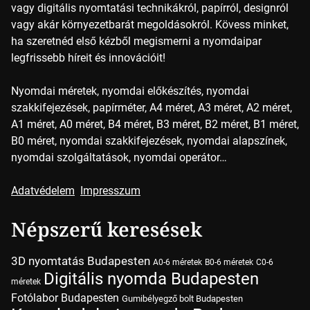
vagy digitális nyomtatási technikákról, papírról, designról
vagy akár környezetbarát megoldásokról. Kövess minket,
ha szeretnéd első kézből megismerni a nyomdaipar
legfrissebb híreit és innovációit!
Nyomdai méretek, nyomdai előkészítés, nyomdai
szakkifejezések, papírméter, A4 méret, A3 méret, A2 méret,
A1 méret, A0 méret, B4 méret, B3 méret, B2 méret, B1 méret,
B0 méret, nyomdai szakkifejezések, nyomdai alapszínek,
nyomdai szolgáltatások, nyomdai operátor…
Adatvédelem
Impresszum
Népszerű keresések
3D nyomtatás Budapesten
A0-6 méretek
B0-6 méretek
C0-6
Digitális nyomda Budapesten
méretek
Fotólabor Budapesten
Gumibélyegző bolt Budapesten