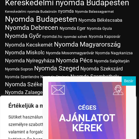
Kereskedelmi nyomda Budapesten
nyomda
Kereskedelmi nyomda Budaörsön
Nyomda Balassagyarmat
Nyomda Budapesten
Nyomda Békéscsaba
Nyomda Debrecen
Nyomda Eger
Nyomda Gyula
Nyomda Győr
nyomdai.hu
Nyomda Kaposvár
nyomdai színek
Nyomda Magyarország
Nyomda Kecskemét
Nyomda Miskolc
Nyomda Mosonmagyaróvár
Nyomda Nagykanizsa
Nyomda Pécs
Nyomda Nyíregyháza
Nyomda Salgótarján
Nyomda Szeged
Nyomda Szekszárd
Nyomda Sopron
Nyomda Szombathely
Nyomda Szentendre
Nyomda Szolnok
Nyomda Székesfehérvár
Nyomda Tatabánya
Nyomda Vác
Nyomda Zalaegerszeg
nyomtatás
Nyomda Érd
Nyomtatás Budapesten
Papírméretek
Értékeljük a magánéletét
Szitanyomda Budapesten
Pólónyomtatás Budapesten
Sütiket használunk a böngészési élmény fokozására,
Tudásbázis
személyre szabott hirdetések vagy tartalmak megjelenítésére,
valamint a forgalom elemzésére. A "Mindent elfogad" gombra