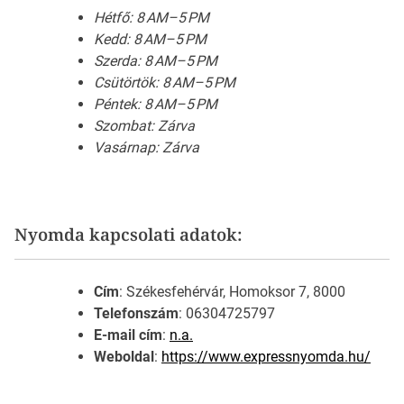
Hétfő: 8 AM–5 PM
Kedd: 8 AM–5 PM
Szerda: 8 AM–5 PM
Csütörtök: 8 AM–5 PM
Péntek: 8 AM–5 PM
Szombat: Zárva
Vasárnap: Zárva
Nyomda kapcsolati adatok:
Cím
: Székesfehérvár, Homoksor 7, 8000
Telefonszám
: 06304725797
E-mail cím
:
n.a.
Weboldal
:
https://www.expressnyomda.hu/