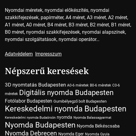
Nyomdai méretek, nyomdai előkészítés, nyomdai
szakkifejezések, papírméter, A4 méret, A3 méret, A2 méret,
A1 méret, A0 méret, B4 méret, B3 méret, B2 méret, B1 méret,
B0 méret, nyomdai szakkifejezések, nyomdai alapszínek,
nyomdai szolgáltatások, nyomdai operátor…
Adatvédelem
Impresszum
Népszerű keresések
3D nyomtatás Budapesten
A0-6 méretek
B0-6 méretek
C0-6
Digitális nyomda Budapesten
méretek
Fotólabor Budapesten
Gumibélyegző bolt Budapesten
Kereskedelmi nyomda Budapesten
nyomda
Kereskedelmi nyomda Budaörsön
Nyomda Balassagyarmat
Nyomda Budapesten
Nyomda Békéscsaba
Nyomda Debrecen
Nyomda Eger
Nyomda Gyula