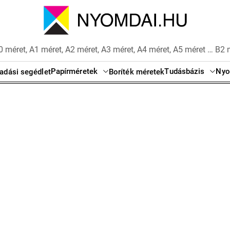
 méret, A1 méret, A2 méret, A3 méret, A4 méret, A5 méret … B2 
Papírméretek
Tudásbázis
Nyo
adási segédlet
Boríték méretek