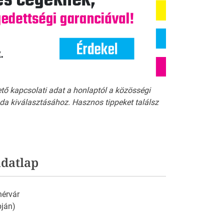
ető kapcsolati adat a honlaptól a közösségi
a kiválasztásához. Hasznos tippeket találsz
datlap
érvár
pján)