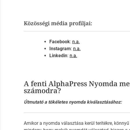
Közösségi média profiljai:
Facebook
:
n.a.
Instagram
:
n.a.
Linkedin
:
n.a.
A fenti AlphaPress Nyomda men
számodra?
Útmutató a tökéletes nyomda kiválasztásához:
Amikor a nyomda választása kerül terítékre, könnyű