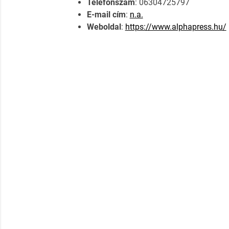
Telefonszám
: 06304725797
E-mail cím
:
n.a.
Weboldal
:
https://www.alphapress.hu/