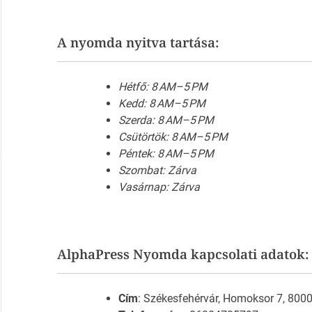
A nyomda nyitva tartása:
Hétfő: 8 AM–5 PM
Kedd: 8 AM–5 PM
Szerda: 8 AM–5 PM
Csütörtök: 8 AM–5 PM
Péntek: 8 AM–5 PM
Szombat: Zárva
Vasárnap: Zárva
AlphaPress Nyomda kapcsolati adatok:
Cím
: Székesfehérvár, Homoksor 7, 800