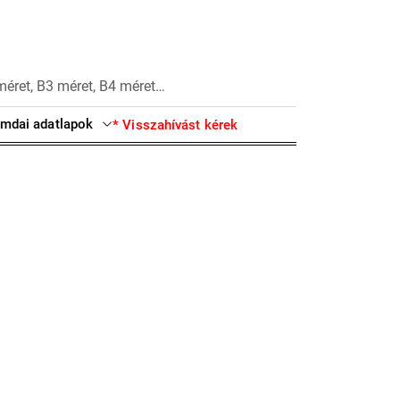
méret, B3 méret, B4 méret…
mdai adatlapok
* Visszahívást kérek