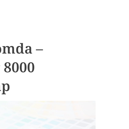
omda –
 8000
ap