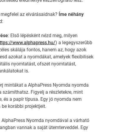
döntésed eredménye kézzelfogható lesz.
 megfelel az elvárásaidnak?
Íme néhány
d:
rése
: Első lépésként nézd meg, milyen
ttps://www.alphapress.hu/
) a legegyszerűbb
éles skálája fontos, hanem az, hogy azok
resd azokat a nyomdákat, amelyek flexibilisek
itális nyomtatást, ofszet nyomtatást,
nkálatokat is.
Kérj mintákat a AlphaPress Nyomda nyomda
számíthatsz. Figyelj a részletekre, mint
, és a papír típusa. Egy jó nyomda nem
be korábbi projektjeit.
j a AlphaPress Nyomda nyomdával a várható
hangban vannak a saját ütemterveddel. Egy