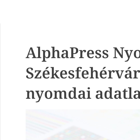
AlphaPress Ny
Székesfehérvár
nyomdai adatl