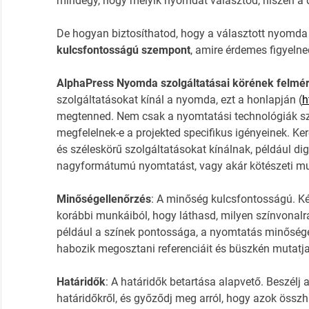
mindegy, hogy melyik nyomdát választod, hiszen a 
De hogyan biztosíthatod, hogy a választott nyomda
kulcsfontosságú szempont
, amire érdemes figyelne
AlphaPress Nyomda szolgáltatásai körének felmé
szolgáltatásokat kínál a nyomda, ezt a honlapján (
h
megtenned. Nem csak a nyomtatási technológiák sz
megfelelnek-e a projekted specifikus igényeinek. Ke
és széleskörű szolgáltatásokat kínálnak, például dig
nagyformátumú nyomtatást, vagy akár kötészeti mu
Minőségellenőrzés
: A minőség kulcsfontosságú. 
korábbi munkáiból, hogy láthasd, milyen színvonalra 
például a színek pontossága, a nyomtatás minősége
habozik megosztani referenciáit és büszkén mutatja 
Határidők
: A határidők betartása alapvető. Beszél
határidőkről, és győződj meg arról, hogy azok össz