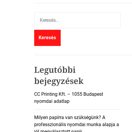
K
e
r
e
s
é
s
:
Legutóbbi
bejegyzések
CC Printing Kft. – 1055 Budapest
nyomdai adatlap
Milyen papírra van szükségünk? A
professzionális nyomdai munka alapja a
jól megválasztott papír