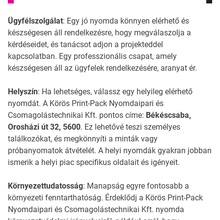
Ügyfélszolgálat
: Egy jó nyomda könnyen elérhető és
készségesen áll rendelkezésre, hogy megválaszolja a
kérdéseidet, és tanácsot adjon a projekteddel
kapcsolatban. Egy professzionális csapat, amely
készségesen áll az ügyfelek rendelkezésére, aranyat ér.
Helyszín
: Ha lehetséges, válassz egy helyileg elérhető
nyomdát. A Körös Print-Pack Nyomdaipari és
Csomagolástechnikai Kft. pontos címe:
Békéscsaba,
Orosházi út 32, 5600
. Ez lehetővé teszi személyes
találkozókat, és megkönnyíti a minták vagy
próbanyomatok átvételét. A helyi nyomdák gyakran jobban
ismerik a helyi piac specifikus oldalait és igényeit.
Környezettudatosság
: Manapság egyre fontosabb a
környezeti fenntarthatóság. Érdeklődj a Körös Print-Pack
Nyomdaipari és Csomagolástechnikai Kft. nyomda