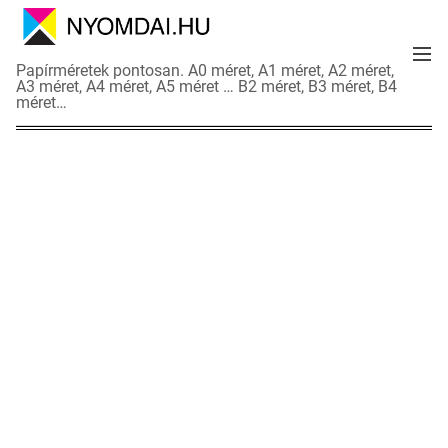
S
k
M
i
N
Papírméretek pontosan. A0 méret, A1 méret, A2 méret,
e
p
A3 méret, A4 méret, A5 méret … B2 méret, B3 méret, B4
y
n
méret…
t
o
u
o
m
c
d
o
a
n
i
t
a
e
d
n
a
t
t
l
a
p
o
k