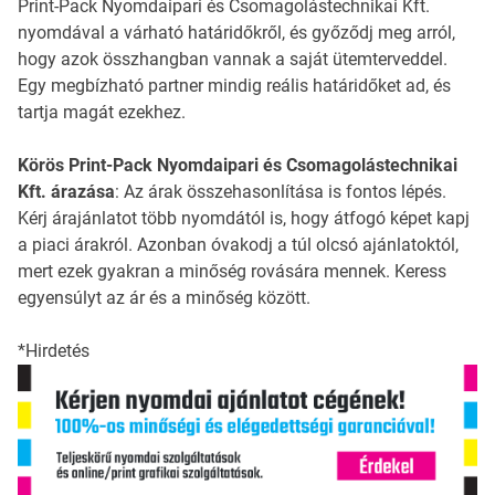
Print-Pack Nyomdaipari és Csomagolástechnikai Kft.
nyomdával a várható határidőkről, és győződj meg arról,
hogy azok összhangban vannak a saját ütemterveddel.
Egy megbízható partner mindig reális határidőket ad, és
tartja magát ezekhez.
Körös Print-Pack Nyomdaipari és Csomagolástechnikai
Kft. árazása
: Az árak összehasonlítása is fontos lépés.
Kérj árajánlatot több nyomdától is, hogy átfogó képet kapj
a piaci árakról. Azonban óvakodj a túl olcsó ajánlatoktól,
mert ezek gyakran a minőség rovására mennek. Keress
egyensúlyt az ár és a minőség között.
*Hirdetés