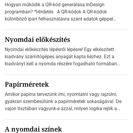
vonatkozik. Boríték méretének táblázata C0-tól […]
Hogyan működik a QR-kód generálása InDesign
programban? *Hirdetés A QR-kódok A QR-kódok
különböző ipari felhasználásra szánt adatok géppel
olvasható nyomtatott megfelelői. Ez mára általánossá vált
a fogyasztóknak szánt hirdetésekben. A felhasználó
Nyomdai előkészítés
okostelefonjára telepíthet egy QR-kód-leolvasó
alkalmazást, ami leolvasni és dekódolni képes az URL-
Nyomdai előkészítés lépésről lépésre! Egy elkészített
információt és átirányítja a telefon böngészőjét a cég
kiadvány számítógépes anyagát kapta kézhez. Ezt a
weblapjára. A QR-kód beolvasása után a felhasználó
kiadványt kell a nyomda részére fogadható formában
szöveges üzenetet […]
eljuttatnia Nyomdai kivitelezésre előkészítenie. Amit
kézhez kapott az egy InDesign file, sok kép file,
Papírméretek
Illustratorban készült vektorgrafika. *Hirdetés Minden
esetben konzultáljunk a nyomdával, mielőtt elkezdjük a
Amikor papírra tervezünk írni, nyomtatni vagy rajzolni,
nyomdai előkészítést!Nehogy az elkészült munka után
gyakran szembesülünk a papírméretek sokaságával. De
derüljön ki, hogy valamit másképp kellett volna csinálni! […]
vajon tisztában vagyunk-e azzal, milyen logika rejlik a
különböző méretű lapok mögött, és hogy miként
választhatjuk ki a legmegfelelőbbet projektjeinkhez?
A nyomdai színek
*Hirdetés Ebben a cikkben a papírméretek izgalmas