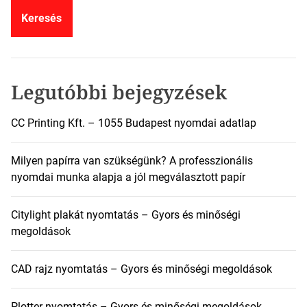
e
s
é
s
:
Legutóbbi bejegyzések
CC Printing Kft. – 1055 Budapest nyomdai adatlap
Milyen papírra van szükségünk? A professzionális
nyomdai munka alapja a jól megválasztott papír
Citylight plakát nyomtatás – Gyors és minőségi
megoldások
CAD rajz nyomtatás – Gyors és minőségi megoldások
Plotter nyomtatás – Gyors és minőségi megoldások