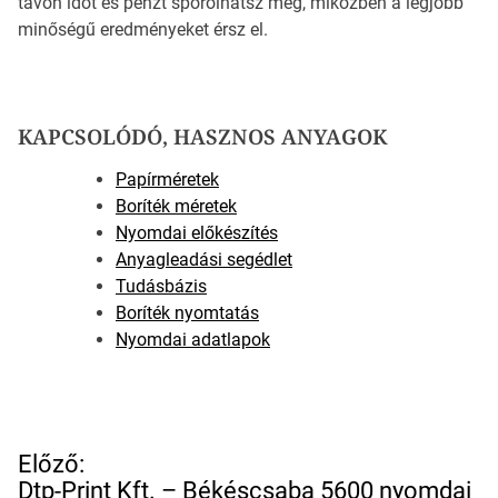
távon időt és pénzt spórolhatsz meg, miközben a legjobb
minőségű eredményeket érsz el.
KAPCSOLÓDÓ, HASZNOS ANYAGOK
Papírméretek
Boríték méretek
Nyomdai előkészítés
Anyagleadási segédlet
Tudásbázis
Boríték nyomtatás
Nyomdai adatlapok
B
Előző:
e
Dtp-Print Kft. – Békéscsaba 5600 nyomdai