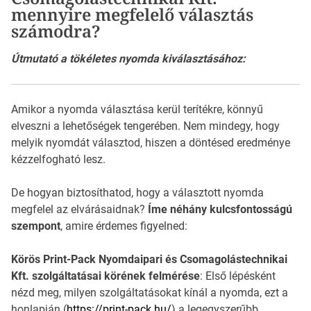
mennyire megfelelő választás
számodra?
Útmutató a tökéletes nyomda kiválasztásához:
Amikor a nyomda választása kerül terítékre, könnyű
elveszni a lehetőségek tengerében. Nem mindegy, hogy
melyik nyomdát választod, hiszen a döntésed eredménye
kézzelfogható lesz.
De hogyan biztosíthatod, hogy a választott nyomda
megfelel az elvárásaidnak?
Íme néhány kulcsfontosságú
szempont
, amire érdemes figyelned:
Körös Print-Pack Nyomdaipari és Csomagolástechnikai
Kft. szolgáltatásai körének felmérése
: Első lépésként
nézd meg, milyen szolgáltatásokat kínál a nyomda, ezt a
honlapján (
https://print-pack.hu/
) a legegyszerűbb