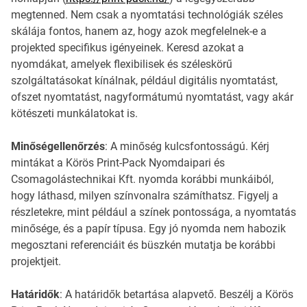
megtenned. Nem csak a nyomtatási technológiák széles
skálája fontos, hanem az, hogy azok megfelelnek-e a
projekted specifikus igényeinek. Keresd azokat a
nyomdákat, amelyek flexibilisek és széleskörű
szolgáltatásokat kínálnak, például digitális nyomtatást,
ofszet nyomtatást, nagyformátumú nyomtatást, vagy akár
kötészeti munkálatokat is.
Minőségellenőrzés
: A minőség kulcsfontosságú. Kérj
mintákat a Körös Print-Pack Nyomdaipari és
Csomagolástechnikai Kft. nyomda korábbi munkáiból,
hogy láthasd, milyen színvonalra számíthatsz. Figyelj a
részletekre, mint például a színek pontossága, a nyomtatás
minősége, és a papír típusa. Egy jó nyomda nem habozik
megosztani referenciáit és büszkén mutatja be korábbi
projektjeit.
Határidők
: A határidők betartása alapvető. Beszélj a Körös