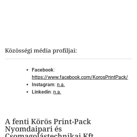
Közösségi média profiljai:
Facebook
:
https://www.facebook.com/KorosPrintPack/
Instagram
:
n.a.
Linkedin
:
n.a.
A fenti Körös Print-Pack
Nyomdaipari és
Csomagolástechnikai Kft.