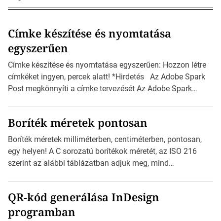
Címke készítése és nyomtatása
egyszerűen
Címke készítése és nyomtatása egyszerűen: Hozzon létre
címkéket ingyen, percek alatt! *Hirdetés Az Adobe Spark
Post megkönnyíti a címke tervezését Az Adobe Spark
Inspirációs galériája rengeteg professzionálisan
megtervezett sablont tartalmaz, amelyek segítségével
Boríték méretek pontosan
igazán foroghatnak a kreatív fogaskerekek, miközben
zajlik a saját címke készítése. Hogyan készítsünk címkét?
Boríték méretek milliméterben, centiméterben, pontosan,
Válasszon méretet és alakot: Válassza ki a kívánt címke
egy helyen! A C sorozatú borítékok méretét, az ISO 216
méretét. Akár néhány […]
szerint az alábbi táblázatban adjuk meg, mind
milliméterben, mind centiméterben. *Hirdetés C sorozatú
boríték méretek Az alábbi ábra az egyes borítékok méretét
QR-kód generálása InDesign
mutatja az A4-es papírlaphoz viszonyítva. Az amerikai és
programban
észak-amerikai boríték méretére az ISO 216 nem