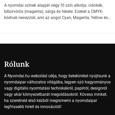
világába kalauzolunk el téged, hogy jobban megértsd,
A nyomdai színek alapját négy fő szín alkotja: ciánkék,
milyen szempontok alapján érdemes választanod a
bíborvörös (magenta), sárga és fekete. Ezeket a CMYK-
jövőben. Bevezetés a papírméretek világába A […]
kódnak nevezzük, ami az angol Cyan, Magenta, Yellow és
Key (fekete) szavak rövidítése. Ez a négy szín
keveredésével hozható létre szinte bármilyen más szín. De
vajon hogy is működik ez pontosan? *Hirdetés A nyomdai
színek részletei Amikor egy képet nyomtatnak, mindegyik
alapszínt külön-külön […]
Rólunk
A Nyomdai.hu weboldal célja, hogy betekintést nyújtsunk a
nyomdaipar változatos világába, legyen szó hagyományos
vagy digitális nyomtatási technikákról, papírról, designról
vagy akár környezetbarát megoldásokról. Kövess minket,
ha szeretnéd első kézből megismerni a nyomdaipar
legfrissebb híreit és innovációit!