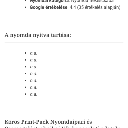
Nyomdai kategória
: Nyomda Békéscsaba
Google értékelése
: 4.4 (35 értékelés alapján)
A nyomda nyitva tartása:
n.a.
n.a.
n.a.
n.a.
n.a.
n.a.
n.a.
Körös Print-Pack Nyomdaipari és