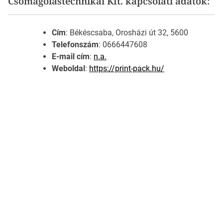
Csomagolástechnikai Kft. kapcsolati adatok:
Cím
: Békéscsaba, Orosházi út 32, 5600
Telefonszám
: 0666447608
E-mail cím
:
n.a.
Weboldal
:
https://print-pack.hu/