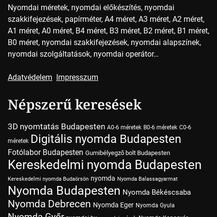
Nyomdai méretek, nyomdai előkészítés, nyomdai
szakkifejezések, papírméter, A4 méret, A3 méret, A2 méret,
A1 méret, A0 méret, B4 méret, B3 méret, B2 méret, B1 méret,
B0 méret, nyomdai szakkifejezések, nyomdai alapszínek,
nyomdai szolgáltatások, nyomdai operátor…
Adatvédelem
Impresszum
Népszerű keresések
3D nyomtatás Budapesten
A0-6 méretek
B0-6 méretek
C0-6
Digitális nyomda Budapesten
méretek
Fotólabor Budapesten
Gumibélyegző bolt Budapesten
Kereskedelmi nyomda Budapesten
nyomda
Kereskedelmi nyomda Budaörsön
Nyomda Balassagyarmat
Nyomda Budapesten
Nyomda Békéscsaba
Nyomda Debrecen
Nyomda Eger
Nyomda Gyula
Nyomda Győr