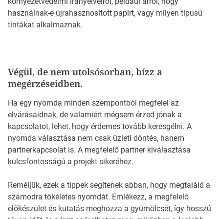
környezetvédelmi irányelveiről, például arról, hogy
használnak-e újrahasznosított papírt, vagy milyen típusú
tintákat alkalmaznak.
Végül, de nem utolsósorban, bízz a
megérzéseidben.
Ha egy nyomda minden szempontból megfelel az
elvárásaidnak, de valamiért mégsem érzed jónak a
kapcsolatot, lehet, hogy érdemes tovább keresgélni. A
nyomda választása nem csak üzleti döntés, hanem
partnerkapcsolat is. A megfelelő partner kiválasztása
kulcsfontosságú a projekt sikeréhez.
Reméljük, ezek a tippek segítenek abban, hogy megtaláld a
számodra tökéletes nyomdát. Emlékezz, a megfelelő
előkészület és kutatás meghozza a gyümölcsét, így hosszú