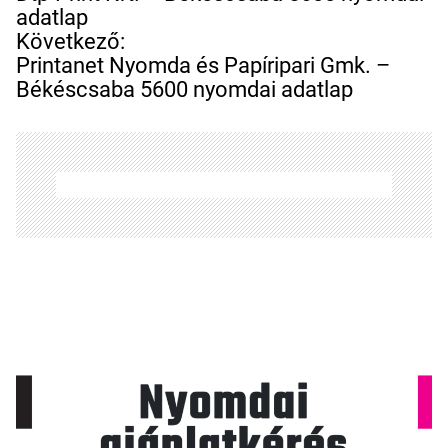
j
adatlap
e
Következő:
g
Printanet Nyomda és Papíripari Gmk. –
y
Békéscsaba 5600 nyomdai adatlap
z
é
s
n
a
v
i
g
á
c
i
ó