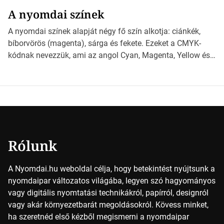
választhatjuk ki a legmegfelelőbbet projektjeinkhez?
A nyomdai színek
*Hirdetés Ebben a cikkben a papírméretek izgalmas
világába kalauzolunk el téged, hogy jobban megértsd,
A nyomdai színek alapját négy fő szín alkotja: ciánkék,
milyen szempontok alapján érdemes választanod a
bíborvörös (magenta), sárga és fekete. Ezeket a CMYK-
jövőben. Bevezetés a papírméretek világába A […]
kódnak nevezzük, ami az angol Cyan, Magenta, Yellow és
Key (fekete) szavak rövidítése. Ez a négy szín
keveredésével hozható létre szinte bármilyen más szín. De
vajon hogy is működik ez pontosan? *Hirdetés A nyomdai
színek részletei Amikor egy képet nyomtatnak, mindegyik
alapszínt külön-külön […]
Rólunk
A Nyomdai.hu weboldal célja, hogy betekintést nyújtsunk a
nyomdaipar változatos világába, legyen szó hagyományos
vagy digitális nyomtatási technikákról, papírról, designról
vagy akár környezetbarát megoldásokról. Kövess minket,
ha szeretnéd első kézből megismerni a nyomdaipar