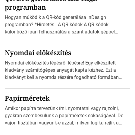
programban
észak-amerikai boríték méretére az ISO 216 nem
vonatkozik. Boríték méretének táblázata C0-tól […]
Hogyan működik a QR-kód generálása InDesign
programban? *Hirdetés A QR-kódok A QR-kódok
különböző ipari felhasználásra szánt adatok géppel
olvasható nyomtatott megfelelői. Ez mára általánossá vált
a fogyasztóknak szánt hirdetésekben. A felhasználó
Nyomdai előkészítés
okostelefonjára telepíthet egy QR-kód-leolvasó
alkalmazást, ami leolvasni és dekódolni képes az URL-
Nyomdai előkészítés lépésről lépésre! Egy elkészített
információt és átirányítja a telefon böngészőjét a cég
kiadvány számítógépes anyagát kapta kézhez. Ezt a
weblapjára. A QR-kód beolvasása után a felhasználó
kiadványt kell a nyomda részére fogadható formában
szöveges üzenetet […]
eljuttatnia Nyomdai kivitelezésre előkészítenie. Amit
kézhez kapott az egy InDesign file, sok kép file,
Papírméretek
Illustratorban készült vektorgrafika. *Hirdetés Minden
esetben konzultáljunk a nyomdával, mielőtt elkezdjük a
Amikor papírra tervezünk írni, nyomtatni vagy rajzolni,
nyomdai előkészítést!Nehogy az elkészült munka után
gyakran szembesülünk a papírméretek sokaságával. De
derüljön ki, hogy valamit másképp kellett volna csinálni! […]
vajon tisztában vagyunk-e azzal, milyen logika rejlik a
különböző méretű lapok mögött, és hogy miként