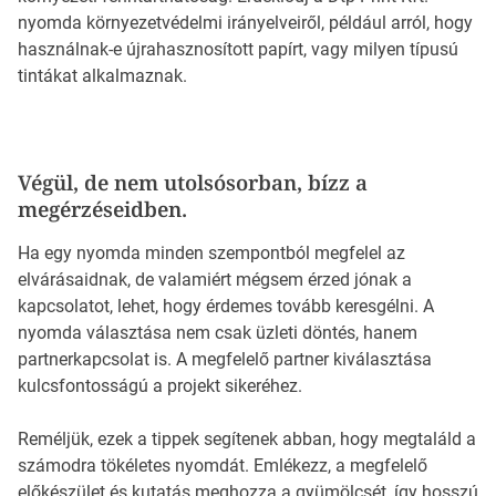
nyomda környezetvédelmi irányelveiről, például arról, hogy
használnak-e újrahasznosított papírt, vagy milyen típusú
tintákat alkalmaznak.
Végül, de nem utolsósorban, bízz a
megérzéseidben.
Ha egy nyomda minden szempontból megfelel az
elvárásaidnak, de valamiért mégsem érzed jónak a
kapcsolatot, lehet, hogy érdemes tovább keresgélni. A
nyomda választása nem csak üzleti döntés, hanem
partnerkapcsolat is. A megfelelő partner kiválasztása
kulcsfontosságú a projekt sikeréhez.
Reméljük, ezek a tippek segítenek abban, hogy megtaláld a
számodra tökéletes nyomdát. Emlékezz, a megfelelő
előkészület és kutatás meghozza a gyümölcsét, így hosszú