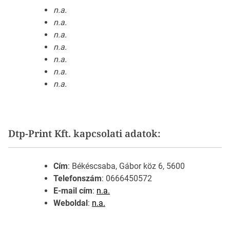
n.a.
n.a.
n.a.
n.a.
n.a.
n.a.
n.a.
Dtp-Print Kft. kapcsolati adatok:
Cím
: Békéscsaba, Gábor köz 6, 5600
Telefonszám
: 0666450572
E-mail cím
:
n.a.
Weboldal
:
n.a.