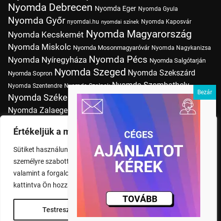
Nyomda Debrecen
Nyomda Eger
Nyomda Gyula
Nyomda Győr
nyomdai.hu
Nyomda Kaposvár
nyomdai színek
Nyomda Magyarország
Nyomda Kecskemét
Nyomda Miskolc
Nyomda Mosonmagyaróvár
Nyomda Nagykanizsa
Nyomda Pécs
Nyomda Nyíregyháza
Nyomda Salgótarján
Nyomda Szeged
Nyomda Szekszárd
Nyomda Sopron
Nyomda Szombathely
Nyomda Szentendre
Nyomda Szolnok
Nyomda Székesfehérvár
Nyomda Tatabánya
Nyomda Vác
Nyomda Zalaegerszeg
nyomtatás
Nyomda Érd
Nyomtatás Budapesten
Papírméretek
Értékeljük a magánéletét
Szitanyomda Budapesten
Pólónyomtatás Budapesten
Sütiket használunk a böngészési élmény fokozására,
Tudásbázis
személyre szabott hirdetések vagy tartalmak megjelenítésére,
valamint a forgalom elemzésére. A "Mindent elfogad" gombra
kattintva Ön hozzájárul a cookie-k használatához.
Testreszabás
Rendben