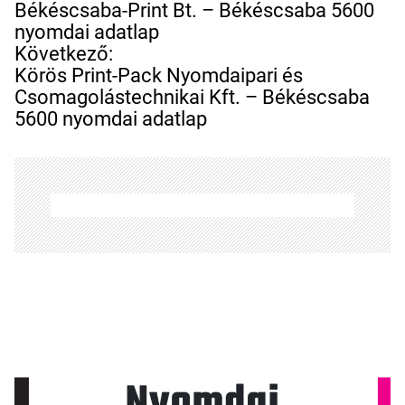
e
Békéscsaba-Print Bt. – Békéscsaba 5600
j
nyomdai adatlap
e
Következő:
g
Körös Print-Pack Nyomdaipari és
y
Csomagolástechnikai Kft. – Békéscsaba
z
5600 nyomdai adatlap
é
s
n
a
v
i
g
á
c
i
ó