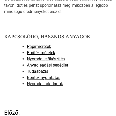
távon időt és pénzt spórolhatsz meg, miközben a legjobb
minőségű eredményeket érsz el.
KAPCSOLÓDÓ, HASZNOS ANYAGOK
Papírméretek
Boríték méretek
Nyomdai előkészítés
Anyagleadási segédlet
Tudásbázis
Boríték nyomtatás
Nyomdai adatlapok
B
Előző: