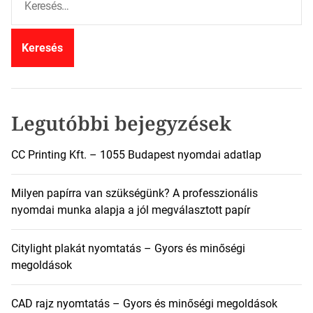
e
r
e
s
é
s
:
Legutóbbi bejegyzések
CC Printing Kft. – 1055 Budapest nyomdai adatlap
Milyen papírra van szükségünk? A professzionális
nyomdai munka alapja a jól megválasztott papír
Citylight plakát nyomtatás – Gyors és minőségi
megoldások
CAD rajz nyomtatás – Gyors és minőségi megoldások