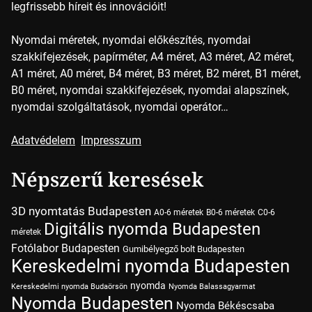
legfrissebb híreit és innovációit!
Nyomdai méretek, nyomdai előkészítés, nyomdai
szakkifejezések, papírméter, A4 méret, A3 méret, A2 méret,
A1 méret, A0 méret, B4 méret, B3 méret, B2 méret, B1 méret,
B0 méret, nyomdai szakkifejezések, nyomdai alapszínek,
nyomdai szolgáltatások, nyomdai operátor…
Adatvédelem
Impresszum
Népszerű keresések
3D nyomtatás Budapesten
A0-6 méretek
B0-6 méretek
C0-6
Digitális nyomda Budapesten
méretek
Fotólabor Budapesten
Gumibélyegző bolt Budapesten
Kereskedelmi nyomda Budapesten
nyomda
Kereskedelmi nyomda Budaörsön
Nyomda Balassagyarmat
Nyomda Budapesten
Nyomda Békéscsaba