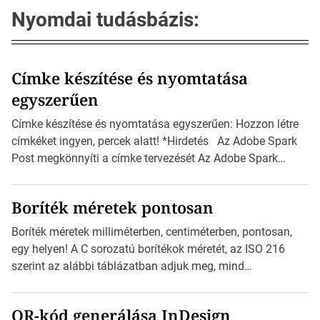
Nyomdai tudásbázis:
Címke készítése és nyomtatása
egyszerűen
Címke készítése és nyomtatása egyszerűen: Hozzon létre
címkéket ingyen, percek alatt! *Hirdetés Az Adobe Spark
Post megkönnyíti a címke tervezését Az Adobe Spark
Inspirációs galériája rengeteg professzionálisan
megtervezett sablont tartalmaz, amelyek segítségével
Boríték méretek pontosan
igazán foroghatnak a kreatív fogaskerekek, miközben
zajlik a saját címke készítése. Hogyan készítsünk címkét?
Boríték méretek milliméterben, centiméterben, pontosan,
Válasszon méretet és alakot: Válassza ki a kívánt címke
egy helyen! A C sorozatú borítékok méretét, az ISO 216
méretét. Akár néhány […]
szerint az alábbi táblázatban adjuk meg, mind
milliméterben, mind centiméterben. *Hirdetés C sorozatú
boríték méretek Az alábbi ábra az egyes borítékok méretét
QR-kód generálása InDesign
mutatja az A4-es papírlaphoz viszonyítva. Az amerikai és