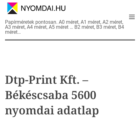
S
k
M
i
N
Papírméretek pontosan. A0 méret, A1 méret, A2 méret,
e
p
A3 méret, A4 méret, A5 méret … B2 méret, B3 méret, B4
y
n
méret…
t
o
u
o
m
c
d
o
a
n
i
t
a
Dtp-Print Kft. –
e
d
n
a
Békéscsaba 5600
t
t
l
nyomdai adatlap
a
p
o
k