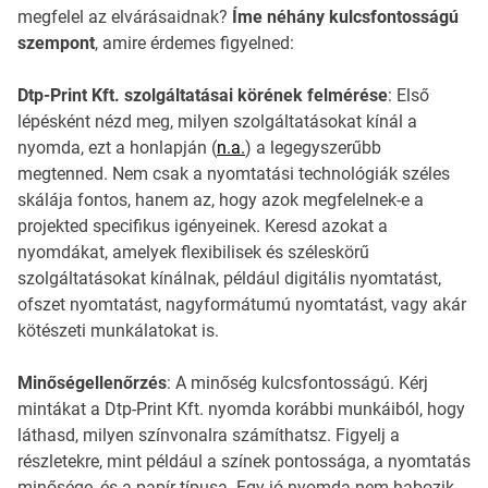
megfelel az elvárásaidnak?
Íme néhány kulcsfontosságú
szempont
, amire érdemes figyelned:
Dtp-Print Kft. szolgáltatásai körének felmérése
: Első
lépésként nézd meg, milyen szolgáltatásokat kínál a
nyomda, ezt a honlapján (
n.a.
) a legegyszerűbb
megtenned. Nem csak a nyomtatási technológiák széles
skálája fontos, hanem az, hogy azok megfelelnek-e a
projekted specifikus igényeinek. Keresd azokat a
nyomdákat, amelyek flexibilisek és széleskörű
szolgáltatásokat kínálnak, például digitális nyomtatást,
ofszet nyomtatást, nagyformátumú nyomtatást, vagy akár
kötészeti munkálatokat is.
Minőségellenőrzés
: A minőség kulcsfontosságú. Kérj
mintákat a Dtp-Print Kft. nyomda korábbi munkáiból, hogy
láthasd, milyen színvonalra számíthatsz. Figyelj a
részletekre, mint például a színek pontossága, a nyomtatás
minősége, és a papír típusa. Egy jó nyomda nem habozik