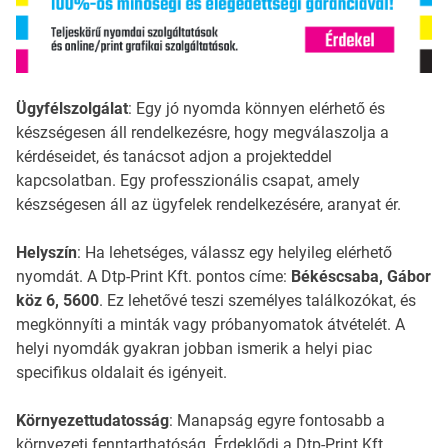
Ügyfélszolgálat
: Egy jó nyomda könnyen elérhető és
készségesen áll rendelkezésre, hogy megválaszolja a
kérdéseidet, és tanácsot adjon a projekteddel
kapcsolatban. Egy professzionális csapat, amely
készségesen áll az ügyfelek rendelkezésére, aranyat ér.
Helyszín
: Ha lehetséges, válassz egy helyileg elérhető
nyomdát. A Dtp-Print Kft. pontos címe:
Békéscsaba, Gábor
köz 6, 5600
. Ez lehetővé teszi személyes találkozókat, és
megkönnyíti a minták vagy próbanyomatok átvételét. A
helyi nyomdák gyakran jobban ismerik a helyi piac
specifikus oldalait és igényeit.
Környezettudatosság
: Manapság egyre fontosabb a
környezeti fenntarthatóság. Érdeklődj a Dtp-Print Kft.