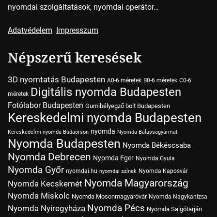
nyomdai szolgáltatások, nyomdai operátor…
Adatvédelem
Impresszum
Népszerű keresések
3D nyomtatás Budapesten
A0-6 méretek
B0-6 méretek
C0-6
Digitális nyomda Budapesten
méretek
Fotólabor Budapesten
Gumibélyegző bolt Budapesten
Kereskedelmi nyomda Budapesten
nyomda
Kereskedelmi nyomda Budaörsön
Nyomda Balassagyarmat
Nyomda Budapesten
Nyomda Békéscsaba
Nyomda Debrecen
Nyomda Eger
Nyomda Gyula
Nyomda Győr
nyomdai.hu
Nyomda Kaposvár
nyomdai színek
Nyomda Magyarország
Nyomda Kecskemét
Nyomda Miskolc
Nyomda Mosonmagyaróvár
Nyomda Nagykanizsa
Nyomda Pécs
Nyomda Nyíregyháza
Nyomda Salgótarján