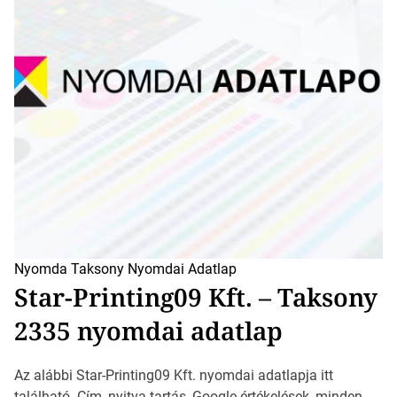
Nyomda Taksony
Nyomdai Adatlap
Star-Printing09 Kft. – Taksony
2335 nyomdai adatlap
Az alábbi Star-Printing09 Kft. nyomdai adatlapja itt
található. Cím, nyitva tartás, Google értékelések, minden