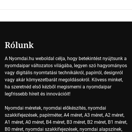
keveredésével hozható létre szinte bármilyen más szín. De
vajon hogy is működik ez pontosan? A nyomdai színek
részletei Amikor egy képet nyomtatnak, mindegyik
alapszínt külön-külön viszik […]
Rólunk
A Nyomdai.hu weboldal célja, hogy betekintést nyújtsunk a
nyomdaipar változatos világába, legyen szó hagyományos
vagy digitális nyomtatási technikákról, papírról, designról
vagy akár környezetbarát megoldásokról. Kövess minket,
ha szeretnéd első kézből megismerni a nyomdaipar
legfrissebb híreit és innovációit!
Nyomdai méretek, nyomdai előkészítés, nyomdai
szakkifejezések, papírméter, A4 méret, A3 méret, A2 méret,
A1 méret, A0 méret, B4 méret, B3 méret, B2 méret, B1 méret,
B0 méret, nyomdai szakkifejezések, nyomdai alapszínek,