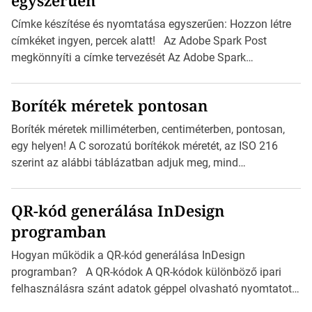
Címke készítése és nyomtatása egyszerűen: Hozzon létre
címkéket ingyen, percek alatt! Az Adobe Spark Post
megkönnyíti a címke tervezését Az Adobe Spark
Inspirációs galériája rengeteg professzionálisan
megtervezett sablont tartalmaz, amelyek segítségével
Boríték méretek pontosan
igazán foroghatnak a kreatív fogaskerekek, miközben
zajlik a saját címke készítése. Hogyan készítsünk címkét?
Boríték méretek milliméterben, centiméterben, pontosan,
Válasszon méretet és alakot: Válassza ki a kívánt címke
egy helyen! A C sorozatú borítékok méretét, az ISO 216
méretét. Akár néhány személyes […]
szerint az alábbi táblázatban adjuk meg, mind
milliméterben, mind centiméterben. C sorozatú boríték
méretek Az alábbi ábra az egyes borítékok méretét mutatja
QR-kód generálása InDesign
az A4-es papírlaphoz viszonyítva. Az amerikai és észak-
programban
amerikai boríték méretére az ISO 216 nem vonatkozik.
Boríték méretének táblázata C0-tól C10-ig […]
Hogyan működik a QR-kód generálása InDesign
programban? A QR-kódok A QR-kódok különböző ipari
felhasználásra szánt adatok géppel olvasható nyomtatott
megfelelői. Ez mára általánossá vált a fogyasztóknak