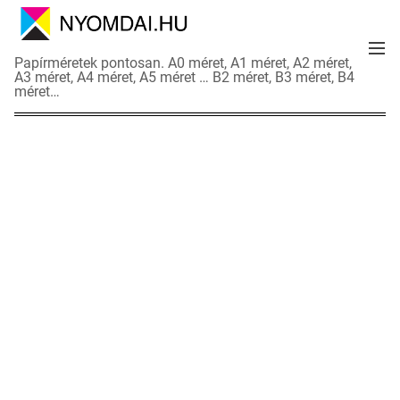
S
k
M
i
N
Papírméretek pontosan. A0 méret, A1 méret, A2 méret,
e
p
A3 méret, A4 méret, A5 méret … B2 méret, B3 méret, B4
y
n
méret…
t
o
u
o
m
c
d
o
a
n
i
t
a
e
d
n
a
t
t
l
a
p
o
k