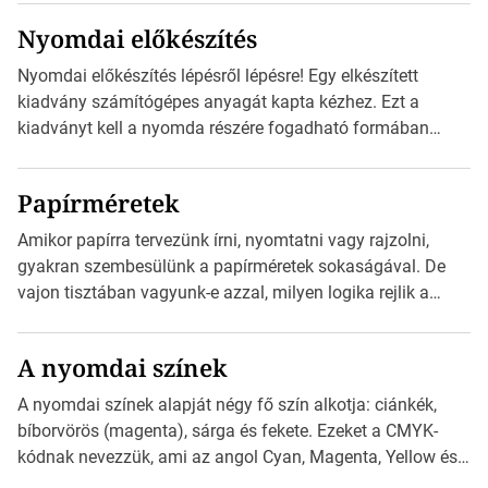
szánt hirdetésekben. A felhasználó okostelefonjára
Nyomdai előkészítés
telepíthet egy QR-kód-leolvasó alkalmazást, ami leolvasni
és dekódolni képes az URL-információt és átirányítja a
Nyomdai előkészítés lépésről lépésre! Egy elkészített
telefon böngészőjét a cég weblapjára. A QR-kód
kiadvány számítógépes anyagát kapta kézhez. Ezt a
beolvasása után a felhasználó szöveges üzenetet kaphat,
kiadványt kell a nyomda részére fogadható formában
[…]
eljuttatnia Nyomdai kivitelezésre előkészítenie. Amit
kézhez kapott az egy InDesign file, sok kép file,
Papírméretek
Illustratorban készült vektorgrafika. Minden esetben
konzultáljunk a nyomdával, mielőtt elkezdjük a nyomdai
Amikor papírra tervezünk írni, nyomtatni vagy rajzolni,
előkészítést!Nehogy az elkészült munka után derüljön ki,
gyakran szembesülünk a papírméretek sokaságával. De
hogy valamit másképp kellett volna csinálni! […]
vajon tisztában vagyunk-e azzal, milyen logika rejlik a
különböző méretű lapok mögött, és hogy miként
választhatjuk ki a legmegfelelőbbet projektjeinkhez? Ebben
A nyomdai színek
a cikkben a papírméretek izgalmas világába kalauzolunk el
téged, hogy jobban megértsd, milyen szempontok alapján
A nyomdai színek alapját négy fő szín alkotja: ciánkék,
érdemes választanod a jövőben. Bevezetés a
bíborvörös (magenta), sárga és fekete. Ezeket a CMYK-
papírméretek világába A papírméretek […]
kódnak nevezzük, ami az angol Cyan, Magenta, Yellow és
Key (fekete) szavak rövidítése. Ez a négy szín