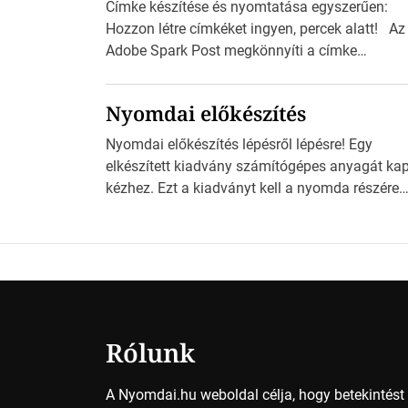
Címke készítése és nyomtatása egyszerűen:
Hozzon létre címkéket ingyen, percek alatt! Az
Adobe Spark Post megkönnyíti a címke
tervezését Az Adobe Spark Inspirációs galériáj
rengeteg professzionálisan megtervezett sablo
Nyomdai előkészítés
tartalmaz, amelyek segítségével igazán
foroghatnak a kreatív fogaskerekek, miközben
Nyomdai előkészítés lépésről lépésre! Egy
zajlik a saját címke készítése. Hogyan
elkészített kiadvány számítógépes anyagát ka
készítsünk címkét? Válasszon méretet és alako
kézhez. Ezt a kiadványt kell a nyomda részére
Válassza ki a kívánt címke méretét. Akár néhá
fogadható formában eljuttatnia Nyomdai
személyes […]
kivitelezésre előkészítenie. Amit kézhez kapott 
egy InDesign file, sok kép file, Illustratorban
készült vektorgrafika. Minden esetben
konzultáljunk a nyomdával, mielőtt elkezdjük a
nyomdai előkészítést!Nehogy az elkészült mun
után derüljön ki, hogy valamit másképp kellett
Rólunk
volna csinálni! […]
A Nyomdai.hu weboldal célja, hogy betekintés