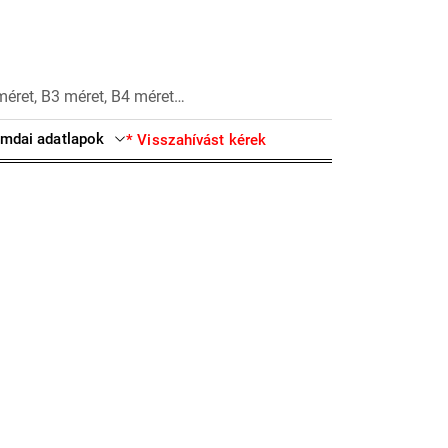
méret, B3 méret, B4 méret…
mdai adatlapok
* Visszahívást kérek