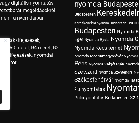
nyomda Budapeste
agy digitális nyomtatási
nyezetbarát megoldásokról.
Kereskedel
Budapesten
smerni a nyomdaipar
nyom
Kereskedelmi nyomda Budaörsön
Budapesten
Nyomda B
Nyomda G
Eger
i szakkifejezések,
Nyomda Gyula
Nyom
ret, A0 méret, B4 méret, B3
Nyomda Kecskemét
szakkifejezések, nyomdai
Nyomda Mosonmagyaróvár
Nyomda 
operátor…
Pécs
Nyomda Salgótarján
Nyomda
Szekszárd
Nyomda Szentendre
Ny
Székesfehérvár
Nyomda Tata
Nyomtat
nyomtatás
Érd
Szi
Pólónyomtatás Budapesten