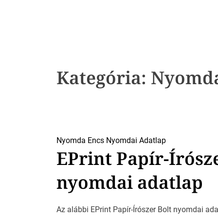
k
Kategória:
Nyomda
Nyomda Encs
Nyomdai Adatlap
EPrint Papír-Írósz
nyomdai adatlap
Az alábbi EPrint Papír-Írószer Bolt nyomdai adat