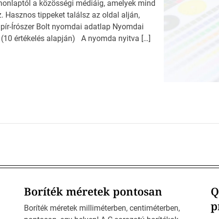
a honlaptól a közösségi médiáig, amelyek mind
Hasznos tippeket találsz az oldal alján,
ír-Írószer Bolt nyomdai adatlap Nyomdai
 (10 értékelés alapján) A nyomda nyitva […]
Boríték méretek pontosan
Q
p
Boríték méretek milliméterben, centiméterben,