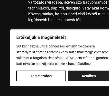
változatos világába, legyen szó hagyományos v
technikákról, papírról, designról vagy akár kör
Kövess minket, ha szeretnéd első kézből megi
legfrissebb híreit és innovációit!
Nyomdai méretek, nyomdai előkészítés, nyomda
Értékeljük a magánéletét
papírméter, A4 méret, A3 méret, A2 méret, A1 mé
méret, B2 méret, B1 méret, B0 méret, nyomdai 
Sütiket használunk a böngészési élmény fokozására,
alapszínek, nyomdai szolgáltatások, nyomdai 
személyre szabott hirdetések vagy tartalmak megjelenítésére,
valamint a forgalom elemzésére. A "Mindent elfogad" gombra
Adatvédelem
Impresszum
kattintva Ön hozzájárul a cookie-k használatához.
Testreszabás
Rendben