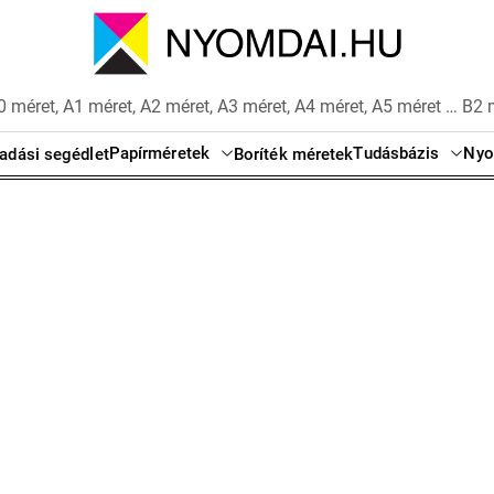
 méret, A1 méret, A2 méret, A3 méret, A4 méret, A5 méret … B2 
Papírméretek
Tudásbázis
Nyo
adási segédlet
Boríték méretek