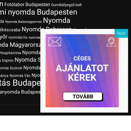
n
Fotólabor Budapesten
Gumibélyegző bolt
mi nyomda Budapesten
Nyomda
da
Nyomda Balassagyarmat
Nyomda Debrecen
ékéscsaba
Nyomda
yőr
nyomdai.hu
Nyomda Kaposvár
nyomdai színek
da Magyarország
Nyomda Miskolc
Nyomda
Nyomda Nyíregyháza
Nagykanizsa
Nyomda Szeged
Nyomda
 Sopron
Nyomda
Nyomda Szombathely
omda Szolnok
Nyomda Zalaegerszeg
bánya
Nyomda Vác
Nyomda
ás Budapesten
Papírméretek
tanyomda Budapesten
Tudásbázis