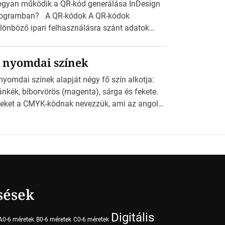
gyan működik a QR-kód generálása InDesign
ogramban? A QR-kódok A QR-kódok
lönböző ipari felhasználásra szánt adatok
ppel olvasható nyomtatott megfelelői. Ez mára
talánossá vált a fogyasztóknak szánt
 nyomdai színek
rdetésekben. A felhasználó okostelefonjára
lepíthet egy QR-kód-leolvasó alkalmazást, ami
nyomdai színek alapját négy fő szín alkotja:
olvasni és dekódolni képes az URL-információt
ánkék, bíborvörös (magenta), sárga és fekete.
 átirányítja a telefon böngészőjét a cég
eket a CMYK-kódnak nevezzük, ami az angol
blapjára. A QR-kód beolvasása után a
an, Magenta, Yellow és Key (fekete) szavak
lhasználó szöveges üzenetet kaphat, […]
vidítése. Ez a négy szín keveredésével hozható
tre szinte bármilyen más szín. De vajon hogy is
ködik ez pontosan? A nyomdai színek
szletei Amikor egy képet nyomtatnak,
ndegyik alapszínt külön-külön viszik […]
sések
Digitális
A0-6 méretek
B0-6 méretek
C0-6 méretek