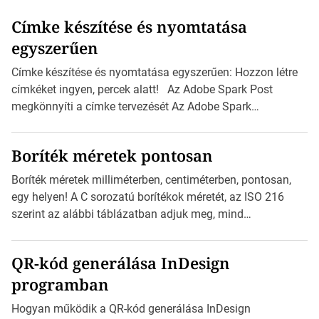
Címke készítése és nyomtatása
egyszerűen
Címke készítése és nyomtatása egyszerűen: Hozzon létre
címkéket ingyen, percek alatt! Az Adobe Spark Post
megkönnyíti a címke tervezését Az Adobe Spark
Inspirációs galériája rengeteg professzionálisan
megtervezett sablont tartalmaz, amelyek segítségével
Boríték méretek pontosan
igazán foroghatnak a kreatív fogaskerekek, miközben
zajlik a saját címke készítése. Hogyan készítsünk címkét?
Boríték méretek milliméterben, centiméterben, pontosan,
Válasszon méretet és alakot: Válassza ki a kívánt címke
egy helyen! A C sorozatú borítékok méretét, az ISO 216
méretét. Akár néhány személyes […]
szerint az alábbi táblázatban adjuk meg, mind
milliméterben, mind centiméterben. C sorozatú boríték
méretek Az alábbi ábra az egyes borítékok méretét mutatja
QR-kód generálása InDesign
az A4-es papírlaphoz viszonyítva. Az amerikai és észak-
programban
amerikai boríték méretére az ISO 216 nem vonatkozik.
Boríték méretének táblázata C0-tól C10-ig […]
Hogyan működik a QR-kód generálása InDesign