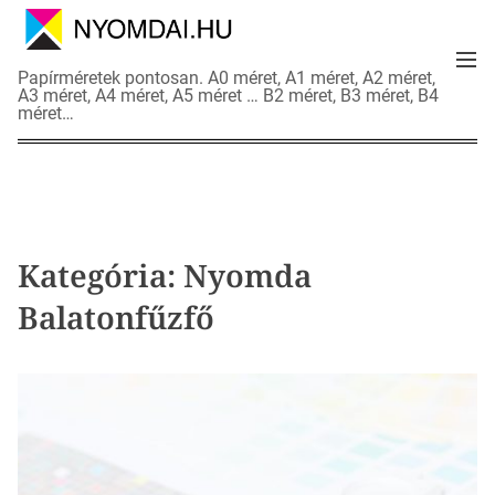
S
k
M
i
N
Papírméretek pontosan. A0 méret, A1 méret, A2 méret,
e
p
A3 méret, A4 méret, A5 méret … B2 méret, B3 méret, B4
y
n
méret…
t
o
u
o
m
c
d
o
a
n
i
t
a
Kategória:
Nyomda
e
d
n
Balatonfűzfő
a
t
t
l
a
p
o
k