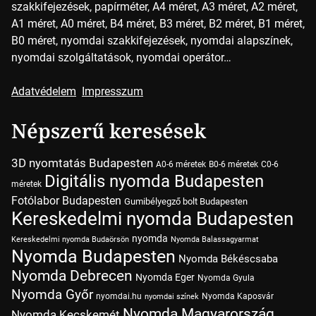
szakkifejezések, papírméter, A4 méret, A3 méret, A2 méret,
A1 méret, A0 méret, B4 méret, B3 méret, B2 méret, B1 méret,
B0 méret, nyomdai szakkifejezések, nyomdai alapszínek,
nyomdai szolgáltatások, nyomdai operátor…
Adatvédelem
Impresszum
Népszerű keresések
3D nyomtatás Budapesten
A0-6 méretek
B0-6 méretek
C0-6
Digitális nyomda Budapesten
méretek
Fotólabor Budapesten
Gumibélyegző bolt Budapesten
Kereskedelmi nyomda Budapesten
nyomda
Kereskedelmi nyomda Budaörsön
Nyomda Balassagyarmat
Nyomda Budapesten
Nyomda Békéscsaba
Nyomda Debrecen
Nyomda Eger
Nyomda Gyula
Nyomda Győr
nyomdai.hu
Nyomda Kaposvár
nyomdai színek
Nyomda Magyarország
Nyomda Kecskemét