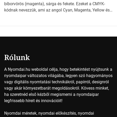
érdemes választanod a jövőben. Bevezetés a
bíborvörös (magenta), sárga és fekete. Ezeket a CMYK-
papírméretek világába A papírméretek […]
kódnak nevezzük, ami az angol Cyan, Magenta, Yellow és
Key (fekete) szavak rövidítése. Ez a négy szín
keveredésével hozható létre szinte bármilyen más szín. De
vajon hogy is működik ez pontosan? A nyomdai színek
részletei Amikor egy képet nyomtatnak, mindegyik
alapszínt külön-külön viszik […]
Rólunk
A Nyomdai.hu weboldal célja, hogy betekintést nyújtsunk a
nyomdaipar változatos világába, legyen szó hagyományos
vagy digitális nyomtatási technikákról, papírról, designról
vagy akár környezetbarát megoldásokról. Kövess minket,
ha szeretnéd első kézből megismerni a nyomdaipar
legfrissebb híreit és innovációit!
Nyomdai méretek, nyomdai előkészítés, nyomdai