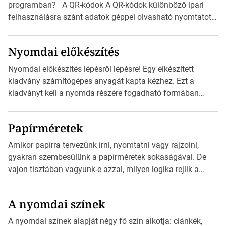
programban? A QR-kódok A QR-kódok különböző ipari
felhasználásra szánt adatok géppel olvasható nyomtatott
megfelelői. Ez mára általánossá vált a fogyasztóknak
szánt hirdetésekben. A felhasználó okostelefonjára
Nyomdai előkészítés
telepíthet egy QR-kód-leolvasó alkalmazást, ami leolvasni
és dekódolni képes az URL-információt és átirányítja a
Nyomdai előkészítés lépésről lépésre! Egy elkészített
telefon böngészőjét a cég weblapjára. A QR-kód
kiadvány számítógépes anyagát kapta kézhez. Ezt a
beolvasása után a felhasználó szöveges üzenetet kaphat,
kiadványt kell a nyomda részére fogadható formában
[…]
eljuttatnia Nyomdai kivitelezésre előkészítenie. Amit
kézhez kapott az egy InDesign file, sok kép file,
Papírméretek
Illustratorban készült vektorgrafika. Minden esetben
konzultáljunk a nyomdával, mielőtt elkezdjük a nyomdai
Amikor papírra tervezünk írni, nyomtatni vagy rajzolni,
előkészítést!Nehogy az elkészült munka után derüljön ki,
gyakran szembesülünk a papírméretek sokaságával. De
hogy valamit másképp kellett volna csinálni! […]
vajon tisztában vagyunk-e azzal, milyen logika rejlik a
különböző méretű lapok mögött, és hogy miként
választhatjuk ki a legmegfelelőbbet projektjeinkhez? Ebben
A nyomdai színek
a cikkben a papírméretek izgalmas világába kalauzolunk el
téged, hogy jobban megértsd, milyen szempontok alapján
A nyomdai színek alapját négy fő szín alkotja: ciánkék,