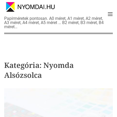
S
k
M
i
N
Papírméretek pontosan. A0 méret, A1 méret, A2 méret,
e
p
A3 méret, A4 méret, A5 méret … B2 méret, B3 méret, B4
y
n
méret…
t
o
u
o
m
c
d
o
a
n
i
t
a
Kategória:
Nyomda
e
d
n
Alsózsolca
a
t
t
l
a
p
o
k