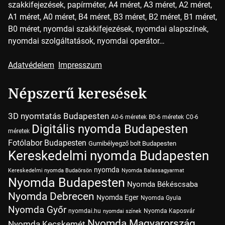
szakkifejezések, papírméter, A4 méret, A3 méret, A2 méret,
A1 méret, A0 méret, B4 méret, B3 méret, B2 méret, B1 méret,
B0 méret, nyomdai szakkifejezések, nyomdai alapszínek,
nyomdai szolgáltatások, nyomdai operátor…
Adatvédelem
Impresszum
Népszerű keresések
3D nyomtatás Budapesten
A0-6 méretek
B0-6 méretek
C0-6
Digitális nyomda Budapesten
méretek
Fotólabor Budapesten
Gumibélyegző bolt Budapesten
Kereskedelmi nyomda Budapesten
nyomda
Kereskedelmi nyomda Budaörsön
Nyomda Balassagyarmat
Nyomda Budapesten
Nyomda Békéscsaba
Nyomda Debrecen
Nyomda Eger
Nyomda Gyula
Nyomda Győr
nyomdai.hu
Nyomda Kaposvár
nyomdai színek
Nyomda Magyarország
Nyomda Kecskemét