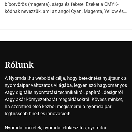
érdemes választanod a jövőben. Bevezetés a
bíborvörös (magenta), sárga és fekete. Ezeket a CMYK-
papírméretek világába A papírméretek […]
kódnak nevezzük, ami az angol Cyan, Magenta, Yellow és
Key (fekete) szavak rövidítése. Ez a négy szín
keveredésével hozható létre szinte bármilyen más szín. De
vajon hogy is működik ez pontosan? A nyomdai színek
részletei Amikor egy képet nyomtatnak, mindegyik
alapszínt külön-külön viszik […]
Rólunk
A Nyomdai.hu weboldal célja, hogy betekintést nyújtsunk a
nyomdaipar változatos világába, legyen szó hagyományos
vagy digitális nyomtatási technikákról, papírról, designról
vagy akár környezetbarát megoldásokról. Kövess minket,
ha szeretnéd első kézből megismerni a nyomdaipar
legfrissebb híreit és innovációit!
Nyomdai méretek, nyomdai előkészítés, nyomdai