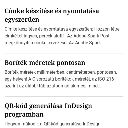
Címke készítése és nyomtatása
egyszerűen
Címke készítése és nyomtatása egyszerűen: Hozzon létre
címkéket ingyen, percek alatt! Az Adobe Spark Post
megkönnyíti a címke tervezését Az Adobe Spark
Inspirációs galériája rengeteg professzionálisan
megtervezett sablont tartalmaz, amelyek segítségével
Boríték méretek pontosan
igazán foroghatnak a kreatív fogaskerekek, miközben
zajlik a saját címke készítése. Hogyan készítsünk címkét?
Boríték méretek milliméterben, centiméterben, pontosan,
Válasszon méretet és alakot: Válassza ki a kívánt címke
egy helyen! A C sorozatú borítékok méretét, az ISO 216
méretét. Akár néhány személyes […]
szerint az alábbi táblázatban adjuk meg, mind
milliméterben, mind centiméterben. C sorozatú boríték
méretek Az alábbi ábra az egyes borítékok méretét mutatja
QR-kód generálása InDesign
az A4-es papírlaphoz viszonyítva. Az amerikai és észak-
programban
amerikai boríték méretére az ISO 216 nem vonatkozik.
Boríték méretének táblázata C0-tól C10-ig […]
Hogyan működik a QR-kód generálása InDesign