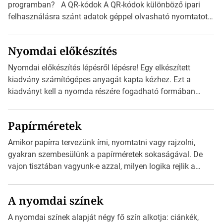
programban? A QR-kódok A QR-kódok különböző ipari
felhasználásra szánt adatok géppel olvasható nyomtatott
megfelelői. Ez mára általánossá vált a fogyasztóknak
szánt hirdetésekben. A felhasználó okostelefonjára
Nyomdai előkészítés
telepíthet egy QR-kód-leolvasó alkalmazást, ami leolvasni
és dekódolni képes az URL-információt és átirányítja a
Nyomdai előkészítés lépésről lépésre! Egy elkészített
telefon böngészőjét a cég weblapjára. A QR-kód
kiadvány számítógépes anyagát kapta kézhez. Ezt a
beolvasása után a felhasználó szöveges üzenetet kaphat,
kiadványt kell a nyomda részére fogadható formában
[…]
eljuttatnia Nyomdai kivitelezésre előkészítenie. Amit
kézhez kapott az egy InDesign file, sok kép file,
Papírméretek
Illustratorban készült vektorgrafika. Minden esetben
konzultáljunk a nyomdával, mielőtt elkezdjük a nyomdai
Amikor papírra tervezünk írni, nyomtatni vagy rajzolni,
előkészítést!Nehogy az elkészült munka után derüljön ki,
gyakran szembesülünk a papírméretek sokaságával. De
hogy valamit másképp kellett volna csinálni! […]
vajon tisztában vagyunk-e azzal, milyen logika rejlik a
különböző méretű lapok mögött, és hogy miként
választhatjuk ki a legmegfelelőbbet projektjeinkhez? Ebben
A nyomdai színek
a cikkben a papírméretek izgalmas világába kalauzolunk el
téged, hogy jobban megértsd, milyen szempontok alapján
A nyomdai színek alapját négy fő szín alkotja: ciánkék,