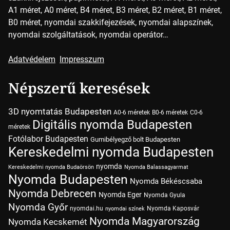
A1 méret, A0 méret, B4 méret, B3 méret, B2 méret, B1 méret,
B0 méret, nyomdai szakkifejezések, nyomdai alapszínek,
nyomdai szolgáltatások, nyomdai operátor…
Adatvédelem
Impresszum
Népszerű keresések
3D nyomtatás Budapesten
A0-6 méretek
B0-6 méretek
C0-6
Digitális nyomda Budapesten
méretek
Fotólabor Budapesten
Gumibélyegző bolt Budapesten
Kereskedelmi nyomda Budapesten
nyomda
Kereskedelmi nyomda Budaörsön
Nyomda Balassagyarmat
Nyomda Budapesten
Nyomda Békéscsaba
Nyomda Debrecen
Nyomda Eger
Nyomda Gyula
Nyomda Győr
nyomdai.hu
Nyomda Kaposvár
nyomdai színek
Nyomda Magyarország
Nyomda Kecskemét