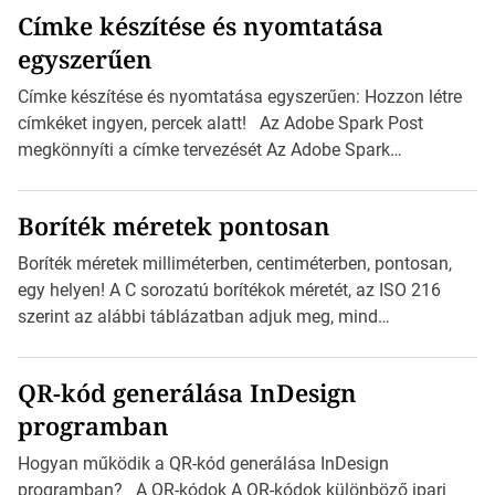
Címke készítése és nyomtatása
egyszerűen
Címke készítése és nyomtatása egyszerűen: Hozzon létre
címkéket ingyen, percek alatt! Az Adobe Spark Post
megkönnyíti a címke tervezését Az Adobe Spark
Inspirációs galériája rengeteg professzionálisan
megtervezett sablont tartalmaz, amelyek segítségével
Boríték méretek pontosan
igazán foroghatnak a kreatív fogaskerekek, miközben
zajlik a saját címke készítése. Hogyan készítsünk címkét?
Boríték méretek milliméterben, centiméterben, pontosan,
Válasszon méretet és alakot: Válassza ki a kívánt címke
egy helyen! A C sorozatú borítékok méretét, az ISO 216
méretét. Akár néhány személyes […]
szerint az alábbi táblázatban adjuk meg, mind
milliméterben, mind centiméterben. C sorozatú boríték
méretek Az alábbi ábra az egyes borítékok méretét mutatja
QR-kód generálása InDesign
az A4-es papírlaphoz viszonyítva. Az amerikai és észak-
programban
amerikai boríték méretére az ISO 216 nem vonatkozik.
Boríték méretének táblázata C0-tól C10-ig […]
Hogyan működik a QR-kód generálása InDesign
programban? A QR-kódok A QR-kódok különböző ipari