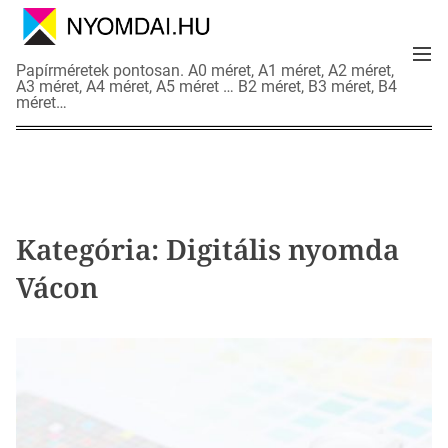
S
k
M
i
N
Papírméretek pontosan. A0 méret, A1 méret, A2 méret,
e
p
A3 méret, A4 méret, A5 méret … B2 méret, B3 méret, B4
y
n
méret…
t
o
u
o
m
c
d
o
a
n
i
t
a
Kategória:
Digitális nyomda
e
d
n
Vácon
a
t
t
l
a
p
o
k