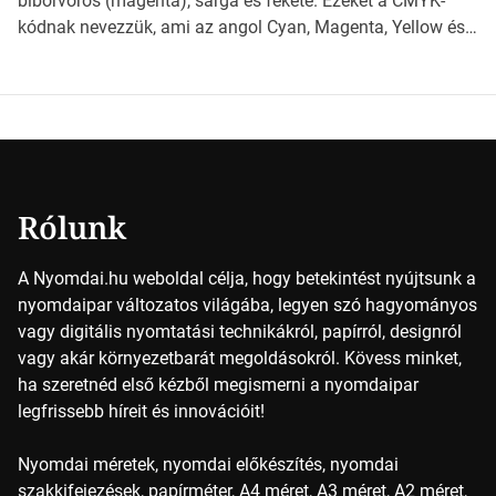
bíborvörös (magenta), sárga és fekete. Ezeket a CMYK-
papírméretek világába A papírméretek […]
kódnak nevezzük, ami az angol Cyan, Magenta, Yellow és
Key (fekete) szavak rövidítése. Ez a négy szín
keveredésével hozható létre szinte bármilyen más szín. De
vajon hogy is működik ez pontosan? A nyomdai színek
részletei Amikor egy képet nyomtatnak, mindegyik
alapszínt külön-külön viszik […]
Rólunk
A Nyomdai.hu weboldal célja, hogy betekintést nyújtsunk a
nyomdaipar változatos világába, legyen szó hagyományos
vagy digitális nyomtatási technikákról, papírról, designról
vagy akár környezetbarát megoldásokról. Kövess minket,
ha szeretnéd első kézből megismerni a nyomdaipar
legfrissebb híreit és innovációit!
Nyomdai méretek, nyomdai előkészítés, nyomdai
szakkifejezések, papírméter, A4 méret, A3 méret, A2 méret,