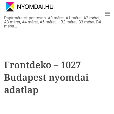
S
k
M
i
N
Papírméretek pontosan. A0 méret, A1 méret, A2 méret,
e
p
A3 méret, A4 méret, A5 méret … B2 méret, B3 méret, B4
y
n
méret…
t
o
u
o
m
c
d
o
a
n
i
t
a
Frontdeko – 1027
e
d
n
a
Budapest nyomdai
t
t
l
adatlap
a
p
o
k