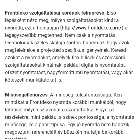
Frontdeko szolgáltatásai körének felmérése
: Első
lépésként nézd meg, milyen szolgáltatásokat kínál a
nyomda, ezt a honlapján (
http://www.frontdeko.com/
) a
legegyszerűbb megtenned. Nem csak a nyomtatási
technológiák széles skálája fontos, hanem az, hogy azok
megfelelnek-e a projekted specifikus igényeinek. Keresd
azokat a nyomdákat, amelyek flexibilisek és széleskörű
szolgáltatásokat kínálnak, például digitális nyomtatást,
ofszet nyomtatást, nagyformátumú nyomtatást, vagy akár
kötészeti munkálatokat is.
Minőségellenőrzés
: A minőség kulcsfontosságú. Kérj
mintákat a Frontdeko nyomda korábbi munkáiból, hogy
láthasd, milyen színvonalra számíthatsz. Figyelj a
részletekre, mint például a színek pontossága, a nyomtatás
minősége, és a papír típusa. Egy jó nyomda nem habozik
megosztani referenciáit és büszkén mutatja be korábbi