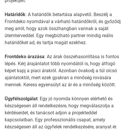
projektjeit.
Határidők
: A határidők betartása alapvető. Beszélj a
Frontdeko nyomdával a várható határidőkről, és győződj
meg arról, hogy azok összhangban vannak a saját
ütemterveddel. Egy megbízható partner mindig reális
határidőket ad, és tartja magát ezekhez.
Frontdeko árazása
: Az árak összehasonlítása is fontos
lépés. Kérj árajánlatot több nyomdától is, hogy átfogó
képet kapj a piaci árakról. Azonban óvakodj a túl olcsó
ajánlatoktól, mert ezek gyakran a minőség rovására
mennek. Keress egyensúlyt az ár és a minőség között.
Ügyfélszolgálat
: Egy jó nyomda könnyen elérhető és
készségesen áll rendelkezésre, hogy megválaszolja a
kérdéseidet, és tanácsot adjon a projekteddel
kapcsolatban. Egy professzionális csapat, amely
készségesen áll az ügyfelek rendelkezésére, aranyat ér.