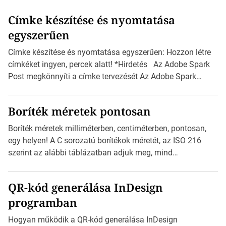
Címke készítése és nyomtatása
egyszerűen
Címke készítése és nyomtatása egyszerűen: Hozzon létre
címkéket ingyen, percek alatt! *Hirdetés Az Adobe Spark
Post megkönnyíti a címke tervezését Az Adobe Spark
Inspirációs galériája rengeteg professzionálisan
megtervezett sablont tartalmaz, amelyek segítségével
Boríték méretek pontosan
igazán foroghatnak a kreatív fogaskerekek, miközben
zajlik a saját címke készítése. Hogyan készítsünk címkét?
Boríték méretek milliméterben, centiméterben, pontosan,
Válasszon méretet és alakot: Válassza ki a kívánt címke
egy helyen! A C sorozatú borítékok méretét, az ISO 216
méretét. Akár néhány […]
szerint az alábbi táblázatban adjuk meg, mind
milliméterben, mind centiméterben. *Hirdetés C sorozatú
boríték méretek Az alábbi ábra az egyes borítékok méretét
QR-kód generálása InDesign
mutatja az A4-es papírlaphoz viszonyítva. Az amerikai és
programban
észak-amerikai boríték méretére az ISO 216 nem
vonatkozik. Boríték méretének táblázata C0-tól […]
Hogyan működik a QR-kód generálása InDesign