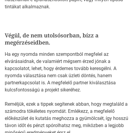
tintákat alkalmaznak.
Végül, de nem utolsósorban, bízz a
megérzéseidben.
Ha egy nyomda minden szempontból megfelel az
elvárásaidnak, de valamiért mégsem érzed jónak a
kapcsolatot, lehet, hogy érdemes tovább keresgélni. A
nyomda választása nem csak üzleti döntés, hanem
partnerkapcsolat is. A megfelelő partner kiválasztása
kulcsfontosságú a projekt sikeréhez.
Reméljük, ezek a tippek segítenek abban, hogy megtaláld a
számodra tökéletes nyomdát. Emlékezz, a megfelelő
előkészület és kutatás meghozza a gyümölcsét, így hosszú
távon időt és pénzt spórolhatsz meg, miközben a legjobb
minőségű eredményeket érsz el.