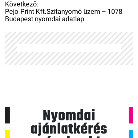
e
Következő:
g
Pejo-Print Kft.Szitanyomó üzem – 1078
y
Budapest nyomdai adatlap
z
é
s
n
a
v
i
g
á
c
i
ó