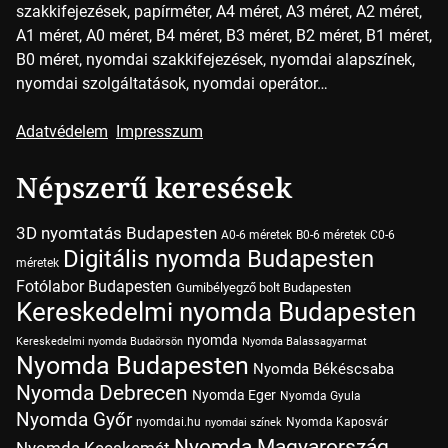
szakkifejezések, papírméter, A4 méret, A3 méret, A2 méret,
A1 méret, A0 méret, B4 méret, B3 méret, B2 méret, B1 méret,
B0 méret, nyomdai szakkifejezések, nyomdai alapszínek,
nyomdai szolgáltatások, nyomdai operátor…
Adatvédelem
Impresszum
Népszerű keresések
3D nyomtatás Budapesten
A0-6 méretek
B0-6 méretek
C0-6
Digitális nyomda Budapesten
méretek
Fotólabor Budapesten
Gumibélyegző bolt Budapesten
Kereskedelmi nyomda Budapesten
nyomda
Kereskedelmi nyomda Budaörsön
Nyomda Balassagyarmat
Nyomda Budapesten
Nyomda Békéscsaba
Nyomda Debrecen
Nyomda Eger
Nyomda Gyula
Nyomda Győr
nyomdai.hu
Nyomda Kaposvár
nyomdai színek
Nyomda Magyarország