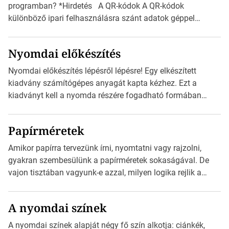
programban? *Hirdetés A QR-kódok A QR-kódok
különböző ipari felhasználásra szánt adatok géppel
olvasható nyomtatott megfelelői. Ez mára általánossá vált
a fogyasztóknak szánt hirdetésekben. A felhasználó
Nyomdai előkészítés
okostelefonjára telepíthet egy QR-kód-leolvasó
alkalmazást, ami leolvasni és dekódolni képes az URL-
Nyomdai előkészítés lépésről lépésre! Egy elkészített
információt és átirányítja a telefon böngészőjét a cég
kiadvány számítógépes anyagát kapta kézhez. Ezt a
weblapjára. A QR-kód beolvasása után a felhasználó
kiadványt kell a nyomda részére fogadható formában
szöveges üzenetet […]
eljuttatnia Nyomdai kivitelezésre előkészítenie. Amit
kézhez kapott az egy InDesign file, sok kép file,
Papírméretek
Illustratorban készült vektorgrafika. *Hirdetés Minden
esetben konzultáljunk a nyomdával, mielőtt elkezdjük a
Amikor papírra tervezünk írni, nyomtatni vagy rajzolni,
nyomdai előkészítést!Nehogy az elkészült munka után
gyakran szembesülünk a papírméretek sokaságával. De
derüljön ki, hogy valamit másképp kellett volna csinálni! […]
vajon tisztában vagyunk-e azzal, milyen logika rejlik a
különböző méretű lapok mögött, és hogy miként
választhatjuk ki a legmegfelelőbbet projektjeinkhez?
A nyomdai színek
*Hirdetés Ebben a cikkben a papírméretek izgalmas
világába kalauzolunk el téged, hogy jobban megértsd,
A nyomdai színek alapját négy fő szín alkotja: ciánkék,