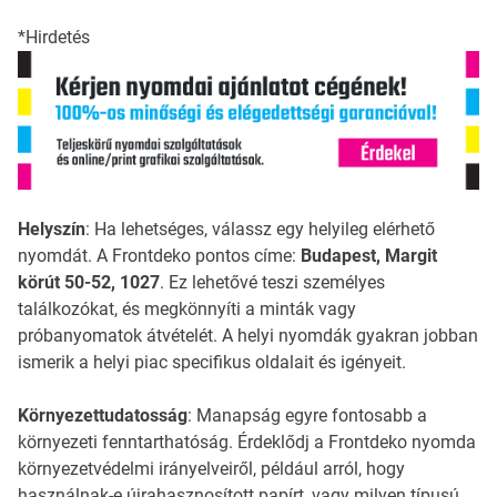
*Hirdetés
Helyszín
: Ha lehetséges, válassz egy helyileg elérhető
nyomdát. A Frontdeko pontos címe:
Budapest, Margit
körút 50-52, 1027
. Ez lehetővé teszi személyes
találkozókat, és megkönnyíti a minták vagy
próbanyomatok átvételét. A helyi nyomdák gyakran jobban
ismerik a helyi piac specifikus oldalait és igényeit.
Környezettudatosság
: Manapság egyre fontosabb a
környezeti fenntarthatóság. Érdeklődj a Frontdeko nyomda
környezetvédelmi irányelveiről, például arról, hogy
használnak-e újrahasznosított papírt, vagy milyen típusú