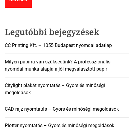
s
é
s
:
Legutóbbi bejegyzések
CC Printing Kft. – 1055 Budapest nyomdai adatlap
Milyen papírra van szükségünk? A professzionális
nyomdai munka alapja a jól megválasztott papír
Citylight plakát nyomtatás – Gyors és minőségi
megoldások
CAD rajz nyomtatás – Gyors és minőségi megoldások
Plotter nyomtatás – Gyors és minőségi megoldások