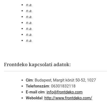
n.a.
n.a.
n.a.
n.a.
n.a.
n.a.
n.a.
Frontdeko kapcsolati adatok:
Cím
: Budapest, Margit körút 50-52, 1027
Telefonszám
: 06301832118
E-mail cím
:
info@frontdeko.com
Weboldal
:
http://www.frontdeko.com/