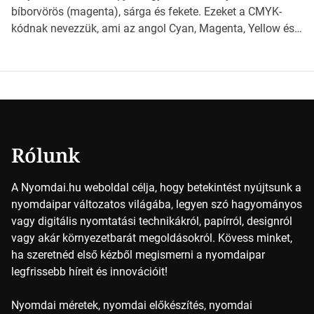
milyen szempontok alapján érdemes választanod a
bíborvörös (magenta), sárga és fekete. Ezeket a CMYK-
jövőben. Bevezetés a papírméretek világába A […]
kódnak nevezzük, ami az angol Cyan, Magenta, Yellow és
Key (fekete) szavak rövidítése. Ez a négy szín
keveredésével hozható létre szinte bármilyen más szín. De
vajon hogy is működik ez pontosan? *Hirdetés A nyomdai
színek részletei Amikor egy képet nyomtatnak, mindegyik
alapszínt külön-külön […]
Rólunk
A Nyomdai.hu weboldal célja, hogy betekintést nyújtsunk a
nyomdaipar változatos világába, legyen szó hagyományos
vagy digitális nyomtatási technikákról, papírról, designról
vagy akár környezetbarát megoldásokról. Kövess minket,
ha szeretnéd első kézből megismerni a nyomdaipar
legfrissebb híreit és innovációit!
Nyomdai méretek, nyomdai előkészítés, nyomdai