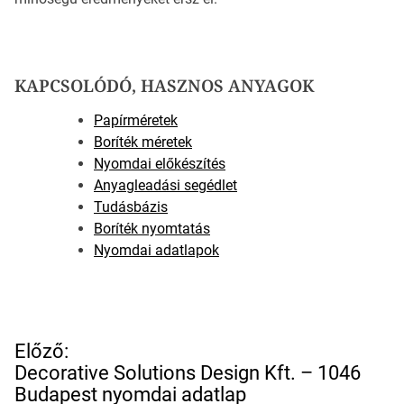
KAPCSOLÓDÓ, HASZNOS ANYAGOK
Papírméretek
Boríték méretek
Nyomdai előkészítés
Anyagleadási segédlet
Tudásbázis
Boríték nyomtatás
Nyomdai adatlapok
B
Előző:
e
Decorative Solutions Design Kft. – 1046
j
Budapest nyomdai adatlap