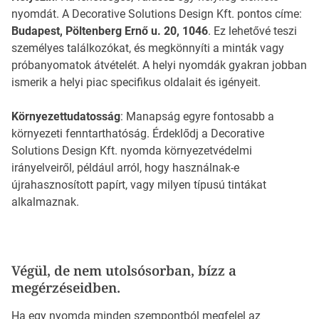
nyomdát. A Decorative Solutions Design Kft. pontos címe:
Budapest, Pöltenberg Ernő u. 20, 1046
. Ez lehetővé teszi
személyes találkozókat, és megkönnyíti a minták vagy
próbanyomatok átvételét. A helyi nyomdák gyakran jobban
ismerik a helyi piac specifikus oldalait és igényeit.
Környezettudatosság
: Manapság egyre fontosabb a
környezeti fenntarthatóság. Érdeklődj a Decorative
Solutions Design Kft. nyomda környezetvédelmi
irányelveiről, például arról, hogy használnak-e
újrahasznosított papírt, vagy milyen típusú tintákat
alkalmaznak.
Végül, de nem utolsósorban, bízz a
megérzéseidben.
Ha egy nyomda minden szempontból megfelel az