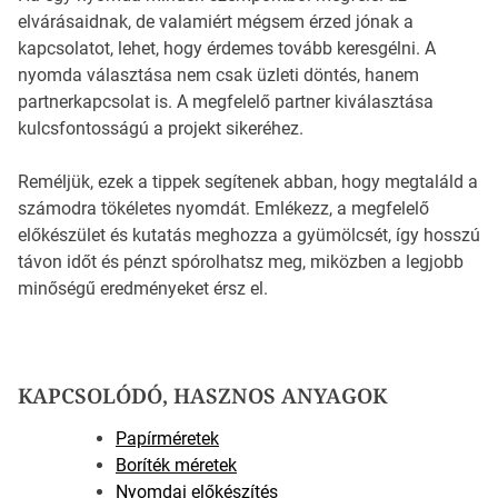
elvárásaidnak, de valamiért mégsem érzed jónak a
kapcsolatot, lehet, hogy érdemes tovább keresgélni. A
nyomda választása nem csak üzleti döntés, hanem
partnerkapcsolat is. A megfelelő partner kiválasztása
kulcsfontosságú a projekt sikeréhez.
Reméljük, ezek a tippek segítenek abban, hogy megtaláld a
számodra tökéletes nyomdát. Emlékezz, a megfelelő
előkészület és kutatás meghozza a gyümölcsét, így hosszú
távon időt és pénzt spórolhatsz meg, miközben a legjobb
minőségű eredményeket érsz el.
KAPCSOLÓDÓ, HASZNOS ANYAGOK
Papírméretek
Boríték méretek
Nyomdai előkészítés