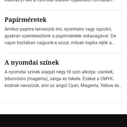
szöveges üzenetet […]
eljuttatnia Nyomdai kivitelezésre előkészítenie. Amit
kézhez kapott az egy InDesign file, sok kép file,
Papírméretek
Illustratorban készült vektorgrafika. *Hirdetés Minden
esetben konzultáljunk a nyomdával, mielőtt elkezdjük a
Amikor papírra tervezünk írni, nyomtatni vagy rajzolni,
nyomdai előkészítést!Nehogy az elkészült munka után
gyakran szembesülünk a papírméretek sokaságával. De
derüljön ki, hogy valamit másképp kellett volna csinálni! […]
vajon tisztában vagyunk-e azzal, milyen logika rejlik a
különböző méretű lapok mögött, és hogy miként
választhatjuk ki a legmegfelelőbbet projektjeinkhez?
A nyomdai színek
*Hirdetés Ebben a cikkben a papírméretek izgalmas
világába kalauzolunk el téged, hogy jobban megértsd,
A nyomdai színek alapját négy fő szín alkotja: ciánkék,
milyen szempontok alapján érdemes választanod a
bíborvörös (magenta), sárga és fekete. Ezeket a CMYK-
jövőben. Bevezetés a papírméretek világába A […]
kódnak nevezzük, ami az angol Cyan, Magenta, Yellow és
Key (fekete) szavak rövidítése. Ez a négy szín
keveredésével hozható létre szinte bármilyen más szín. De
vajon hogy is működik ez pontosan? *Hirdetés A nyomdai
színek részletei Amikor egy képet nyomtatnak, mindegyik
alapszínt külön-külön […]