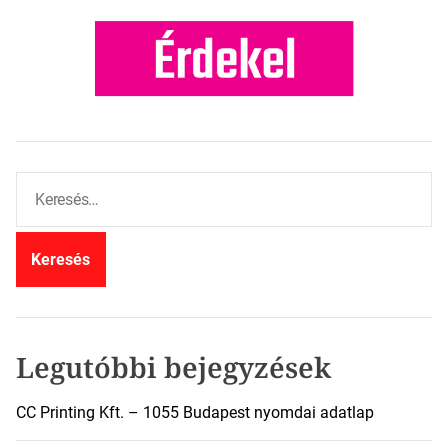
K
e
r
e
s
é
s
:
Legutóbbi bejegyzések
CC Printing Kft. – 1055 Budapest nyomdai adatlap