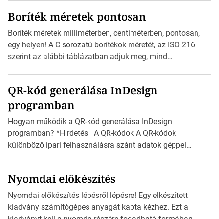
megtervezett sablont tartalmaz, amelyek segítségével
Boríték méretek pontosan
igazán foroghatnak a kreatív fogaskerekek, miközben
zajlik a saját címke készítése. Hogyan készítsünk címkét?
Boríték méretek milliméterben, centiméterben, pontosan,
Válasszon méretet és alakot: Válassza ki a kívánt címke
egy helyen! A C sorozatú borítékok méretét, az ISO 216
méretét. Akár néhány […]
szerint az alábbi táblázatban adjuk meg, mind
milliméterben, mind centiméterben. *Hirdetés C sorozatú
boríték méretek Az alábbi ábra az egyes borítékok méretét
QR-kód generálása InDesign
mutatja az A4-es papírlaphoz viszonyítva. Az amerikai és
programban
észak-amerikai boríték méretére az ISO 216 nem
vonatkozik. Boríték méretének táblázata C0-tól […]
Hogyan működik a QR-kód generálása InDesign
programban? *Hirdetés A QR-kódok A QR-kódok
különböző ipari felhasználásra szánt adatok géppel
olvasható nyomtatott megfelelői. Ez mára általánossá vált
a fogyasztóknak szánt hirdetésekben. A felhasználó
Nyomdai előkészítés
okostelefonjára telepíthet egy QR-kód-leolvasó
alkalmazást, ami leolvasni és dekódolni képes az URL-
Nyomdai előkészítés lépésről lépésre! Egy elkészített
információt és átirányítja a telefon böngészőjét a cég
kiadvány számítógépes anyagát kapta kézhez. Ezt a
weblapjára. A QR-kód beolvasása után a felhasználó
kiadványt kell a nyomda részére fogadható formában