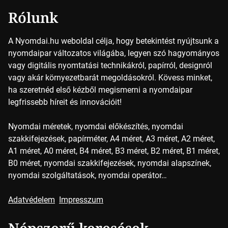
Rólunk
A Nyomdai.hu weboldal célja, hogy betekintést nyújtsunk a
nyomdaipar változatos világába, legyen szó hagyományos
vagy digitális nyomtatási technikákról, papírról, designról
vagy akár környezetbarát megoldásokról. Kövess minket,
ha szeretnéd első kézből megismerni a nyomdaipar
legfrissebb híreit és innovációit!
Nyomdai méretek, nyomdai előkészítés, nyomdai
szakkifejezések, papírméter, A4 méret, A3 méret, A2 méret,
A1 méret, A0 méret, B4 méret, B3 méret, B2 méret, B1 méret,
B0 méret, nyomdai szakkifejezések, nyomdai alapszínek,
nyomdai szolgáltatások, nyomdai operátor…
Adatvédelem
Impresszum