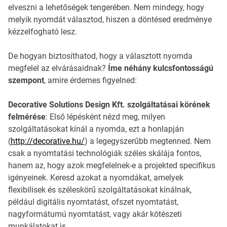
elveszni a lehetőségek tengerében. Nem mindegy, hogy
melyik nyomdát választod, hiszen a döntésed eredménye
kézzelfogható lesz.
De hogyan biztosíthatod, hogy a választott nyomda
megfelel az elvárásaidnak?
Íme néhány kulcsfontosságú
szempont
, amire érdemes figyelned:
Decorative Solutions Design Kft. szolgáltatásai körének
felmérése
: Első lépésként nézd meg, milyen
szolgáltatásokat kínál a nyomda, ezt a honlapján
(
http://decorative.hu/
) a legegyszerűbb megtenned. Nem
csak a nyomtatási technológiák széles skálája fontos,
hanem az, hogy azok megfelelnek-e a projekted specifikus
igényeinek. Keresd azokat a nyomdákat, amelyek
flexibilisek és széleskörű szolgáltatásokat kínálnak,
például digitális nyomtatást, ofszet nyomtatást,
nagyformátumú nyomtatást, vagy akár kötészeti
munkálatokat is.