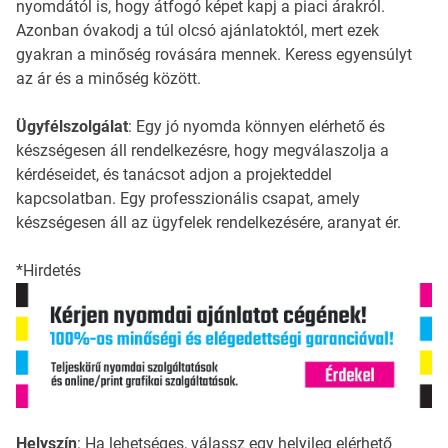
nyomdától is, hogy átfogó képet kapj a piaci árakról.
Azonban óvakodj a túl olcsó ajánlatoktól, mert ezek
gyakran a minőség rovására mennek. Keress egyensúlyt
az ár és a minőség között.
Ügyfélszolgálat
: Egy jó nyomda könnyen elérhető és
készségesen áll rendelkezésre, hogy megválaszolja a
kérdéseidet, és tanácsot adjon a projekteddel
kapcsolatban. Egy professzionális csapat, amely
készségesen áll az ügyfelek rendelkezésére, aranyat ér.
*Hirdetés
Helyszín
: Ha lehetséges, válassz egy helyileg elérhető