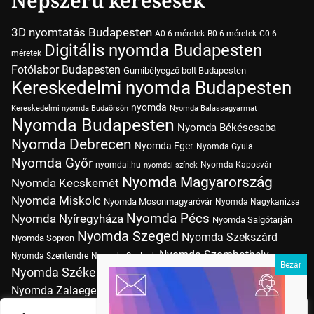
Népszerű keresések
3D nyomtatás Budapesten
A0-6 méretek
B0-6 méretek
C0-6
Digitális nyomda Budapesten
méretek
Fotólabor Budapesten
Gumibélyegző bolt Budapesten
Kereskedelmi nyomda Budapesten
nyomda
Kereskedelmi nyomda Budaörsön
Nyomda Balassagyarmat
Nyomda Budapesten
Nyomda Békéscsaba
Nyomda Debrecen
Nyomda Eger
Nyomda Gyula
Nyomda Győr
nyomdai.hu
Nyomda Kaposvár
nyomdai színek
Nyomda Magyarország
Nyomda Kecskemét
Nyomda Miskolc
Nyomda Mosonmagyaróvár
Nyomda Nagykanizsa
Nyomda Pécs
Nyomda Nyíregyháza
Nyomda Salgótarján
Nyomda Szeged
Nyomda Szekszárd
Nyomda Sopron
Nyomda Szombathely
Nyomda Szentendre
Nyomda Szolnok
Nyomda Székesfehérvár
Nyomda Tatabánya
Nyomda Vác
Nyomda Zalaegerszeg
nyomtatás
Nyomda Érd
Nyomtatás Budapesten
Papírméretek