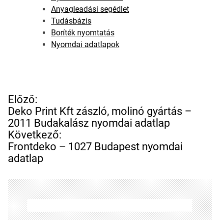
Anyagleadási segédlet
Tudásbázis
Boríték nyomtatás
Nyomdai adatlapok
B
Előző:
e
Deko Print Kft zászló, molinó gyártás –
j
2011 Budakalász nyomdai adatlap
e
Következő:
g
Frontdeko – 1027 Budapest nyomdai
y
adatlap
z
é
s
n
a