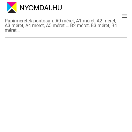
S
k
M
i
N
Papírméretek pontosan. A0 méret, A1 méret, A2 méret,
e
p
A3 méret, A4 méret, A5 méret … B2 méret, B3 méret, B4
y
n
méret…
t
o
u
o
m
c
d
o
a
n
i
t
a
e
d
n
a
t
t
l
a
p
o
k