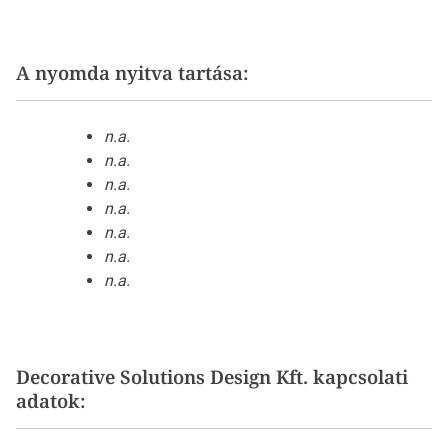
A nyomda nyitva tartása:
n.a.
n.a.
n.a.
n.a.
n.a.
n.a.
n.a.
Decorative Solutions Design Kft. kapcsolati
adatok: