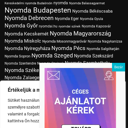
nyomda
Kereskedelmi nyomda Budaörsön
Nyomda Balassagyarmat
Nyomda Budapesten
Nyomda Békéscsaba
Nyomda Debrecen
Nyomda Eger
Nyomda Gyula
Nyomda Győr
nyomdai.hu
Nyomda Kaposvár
nyomdai színek
Nyomda Magyarország
Nyomda Kecskemét
Nyomda Miskolc
Nyomda Mosonmagyaróvár
Nyomda Nagykanizsa
Nyomda Pécs
Nyomda Nyíregyháza
Nyomda Salgótarján
Nyomda Szeged
Nyomda Szekszárd
Nyomda Sopron
Nyomda Szombathely
Nyomda Szentendre
Nyomda Szolnok
Nyomda Székesfehérvár
Nyomda Tatabánya
Nyomda Vác
Nyomda Zalaegerszeg
nyomtatás
Nyomda Érd
Nyomtatás Budapesten
Papírméretek
Értékeljük a magánéletét
Szitanyomda Budapesten
Pólónyomtatás Budapesten
Sütiket használunk a böngészési élmény fokozására,
Tudásbázis
személyre szabott hirdetések vagy tartalmak megjelenítésére,
valamint a forgalom elemzésére. A "Mindent elfogad" gombra
kattintva Ön hozzájárul a cookie-k használatához.