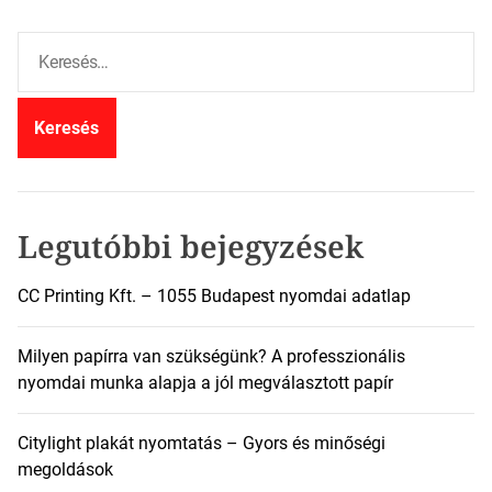
K
e
r
e
s
é
s
:
Legutóbbi bejegyzések
CC Printing Kft. – 1055 Budapest nyomdai adatlap
Milyen papírra van szükségünk? A professzionális
nyomdai munka alapja a jól megválasztott papír
Citylight plakát nyomtatás – Gyors és minőségi
megoldások