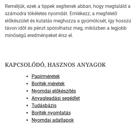
Reméljük, ezek a tippek segítenek abban, hogy megtaláld a
számodra tökéletes nyomdát. Emlékezz, a megfelelő
előkészület és kutatás meghozza a gyümölcsét, így hosszú
távon időt és pénzt spórolhatsz meg, miközben a legjobb
minőségű eredményeket érsz el.
KAPCSOLÓDÓ, HASZNOS ANYAGOK
Papírméretek
Boríték méretek
Nyomdai előkészítés
Anyagleadási segédlet
Tudásbázis
Boríték nyomtatás
Nyomdai adatlapok