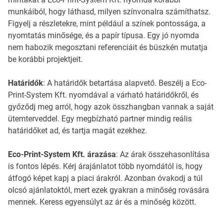
munkáiból, hogy láthasd, milyen színvonalra számíthatsz.
Figyelj a részletekre, mint például a színek pontossága, a
nyomtatás minősége, és a papír típusa. Egy jó nyomda
nem habozik megosztani referenciáit és büszkén mutatja
be korábbi projektjeit.
Határidők
: A határidők betartása alapvető. Beszélj a Eco-
Print-System Kft. nyomdával a várható határidőkről, és
győződj meg arról, hogy azok összhangban vannak a saját
ütemterveddel. Egy megbízható partner mindig reális
határidőket ad, és tartja magát ezekhez.
Eco-Print-System Kft. árazása
: Az árak összehasonlítása
is fontos lépés. Kérj árajánlatot több nyomdától is, hogy
átfogó képet kapj a piaci árakról. Azonban óvakodj a túl
olcsó ajánlatoktól, mert ezek gyakran a minőség rovására
mennek. Keress egyensúlyt az ár és a minőség között.