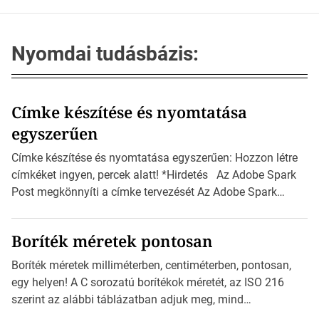
Nyomdai tudásbázis:
Címke készítése és nyomtatása
egyszerűen
Címke készítése és nyomtatása egyszerűen: Hozzon létre
címkéket ingyen, percek alatt! *Hirdetés Az Adobe Spark
Post megkönnyíti a címke tervezését Az Adobe Spark
Inspirációs galériája rengeteg professzionálisan
megtervezett sablont tartalmaz, amelyek segítségével
Boríték méretek pontosan
igazán foroghatnak a kreatív fogaskerekek, miközben
zajlik a saját címke készítése. Hogyan készítsünk címkét?
Boríték méretek milliméterben, centiméterben, pontosan,
Válasszon méretet és alakot: Válassza ki a kívánt címke
egy helyen! A C sorozatú borítékok méretét, az ISO 216
méretét. Akár néhány […]
szerint az alábbi táblázatban adjuk meg, mind
milliméterben, mind centiméterben. *Hirdetés C sorozatú