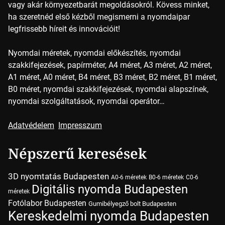
vagy akár környezetbarát megoldásokról. Kövess minket,
ha szeretnéd első kézből megismerni a nyomdaipar
legfrissebb híreit és innovációit!
Nyomdai méretek, nyomdai előkészítés, nyomdai
szakkifejezések, papírméter, A4 méret, A3 méret, A2 méret,
A1 méret, A0 méret, B4 méret, B3 méret, B2 méret, B1 méret,
B0 méret, nyomdai szakkifejezések, nyomdai alapszínek,
nyomdai szolgáltatások, nyomdai operátor…
Adatvédelem
Impresszum
Népszerű keresések
3D nyomtatás Budapesten
A0-6 méretek
B0-6 méretek
C0-6
Digitális nyomda Budapesten
méretek
Fotólabor Budapesten
Gumibélyegző bolt Budapesten
Kereskedelmi nyomda Budapesten