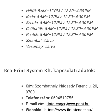
Hétfő: 8 AM–12 PM / 12:30–4:30 PM
Kedd: 8 AM–12 PM / 12:30–4:30 PM
Szerda: 8 AM–12 PM / 12:30–4:30 PM
Csütörtök: 8 AM–12 PM / 12:30–4:30 PM
Péntek: 8 AM–12 PM / 12:30–4:30 PM
Szombat: Zárva
Vasárnap: Zárva
Eco-Print-System Kft. kapcsolati adatok:
Cím
: Szombathely, Nádasdy Ferenc u. 20,
9700
Telefonszám
: 0694510755
E-mail cím
:
tintatenger@eco-print.hu
Weboldal
:
https://www.tintatenger.hu/