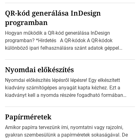
boríték méretek Az alábbi ábra az egyes borítékok méretét
QR-kód generálása InDesign
mutatja az A4-es papírlaphoz viszonyítva. Az amerikai és
programban
észak-amerikai boríték méretére az ISO 216 nem
vonatkozik. Boríték méretének táblázata C0-tól […]
Hogyan működik a QR-kód generálása InDesign
programban? *Hirdetés A QR-kódok A QR-kódok
különböző ipari felhasználásra szánt adatok géppel
olvasható nyomtatott megfelelői. Ez mára általánossá vált
a fogyasztóknak szánt hirdetésekben. A felhasználó
Nyomdai előkészítés
okostelefonjára telepíthet egy QR-kód-leolvasó
alkalmazást, ami leolvasni és dekódolni képes az URL-
Nyomdai előkészítés lépésről lépésre! Egy elkészített
információt és átirányítja a telefon böngészőjét a cég
kiadvány számítógépes anyagát kapta kézhez. Ezt a
weblapjára. A QR-kód beolvasása után a felhasználó
kiadványt kell a nyomda részére fogadható formában
szöveges üzenetet […]
eljuttatnia Nyomdai kivitelezésre előkészítenie. Amit
kézhez kapott az egy InDesign file, sok kép file,
Papírméretek
Illustratorban készült vektorgrafika. *Hirdetés Minden
esetben konzultáljunk a nyomdával, mielőtt elkezdjük a
Amikor papírra tervezünk írni, nyomtatni vagy rajzolni,
nyomdai előkészítést!Nehogy az elkészült munka után
gyakran szembesülünk a papírméretek sokaságával. De