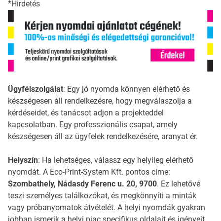
*Hirdetés
Ügyfélszolgálat
: Egy jó nyomda könnyen elérhető és
készségesen áll rendelkezésre, hogy megválaszolja a
kérdéseidet, és tanácsot adjon a projekteddel
kapcsolatban. Egy professzionális csapat, amely
készségesen áll az ügyfelek rendelkezésére, aranyat ér.
Helyszín
: Ha lehetséges, válassz egy helyileg elérhető
nyomdát. A Eco-Print-System Kft. pontos címe:
Szombathely, Nádasdy Ferenc u. 20, 9700
. Ez lehetővé
teszi személyes találkozókat, és megkönnyíti a minták
vagy próbanyomatok átvételét. A helyi nyomdák gyakran
jobban ismerik a helyi piac specifikus oldalait és igényeit.