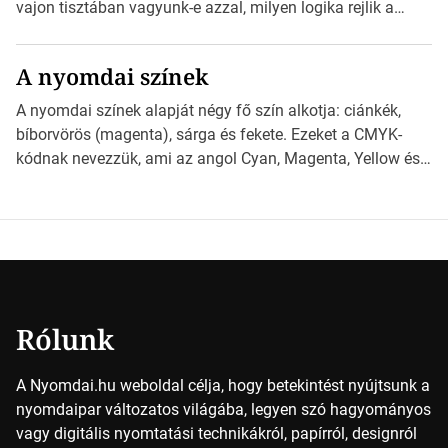
derüljön ki, hogy valamit másképp kellett volna csinálni! […]
vajon tisztában vagyunk-e azzal, milyen logika rejlik a
különböző méretű lapok mögött, és hogy miként
választhatjuk ki a legmegfelelőbbet projektjeinkhez?
A nyomdai színek
*Hirdetés Ebben a cikkben a papírméretek izgalmas
világába kalauzolunk el téged, hogy jobban megértsd,
A nyomdai színek alapját négy fő szín alkotja: ciánkék,
milyen szempontok alapján érdemes választanod a
bíborvörös (magenta), sárga és fekete. Ezeket a CMYK-
jövőben. Bevezetés a papírméretek világába A […]
kódnak nevezzük, ami az angol Cyan, Magenta, Yellow és
Key (fekete) szavak rövidítése. Ez a négy szín
keveredésével hozható létre szinte bármilyen más szín. De
vajon hogy is működik ez pontosan? *Hirdetés A nyomdai
színek részletei Amikor egy képet nyomtatnak, mindegyik
alapszínt külön-külön […]
Rólunk
A Nyomdai.hu weboldal célja, hogy betekintést nyújtsunk a
nyomdaipar változatos világába, legyen szó hagyományos
vagy digitális nyomtatási technikákról, papírról, designról