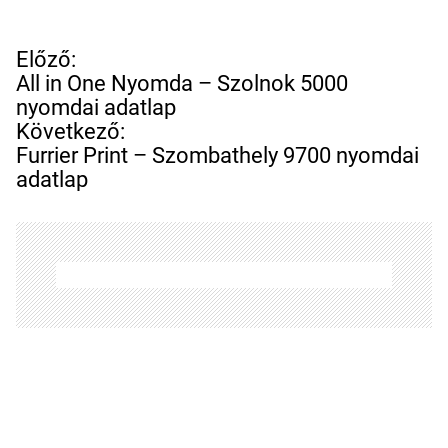
B
Előző:
e
All in One Nyomda – Szolnok 5000
j
nyomdai adatlap
e
Következő:
g
Furrier Print – Szombathely 9700 nyomdai
y
adatlap
z
é
s
n
a
v
i
g
á
c
i