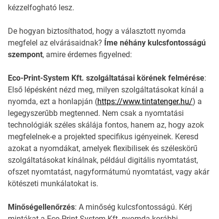
kézzelfogható lesz.
De hogyan biztosíthatod, hogy a választott nyomda
megfelel az elvárásaidnak?
Íme néhány kulcsfontosságú
szempont
, amire érdemes figyelned:
Eco-Print-System Kft. szolgáltatásai körének felmérése
:
Első lépésként nézd meg, milyen szolgáltatásokat kínál a
nyomda, ezt a honlapján (
https://www.tintatenger.hu/
) a
legegyszerűbb megtenned. Nem csak a nyomtatási
technológiák széles skálája fontos, hanem az, hogy azok
megfelelnek-e a projekted specifikus igényeinek. Keresd
azokat a nyomdákat, amelyek flexibilisek és széleskörű
szolgáltatásokat kínálnak, például digitális nyomtatást,
ofszet nyomtatást, nagyformátumú nyomtatást, vagy akár
kötészeti munkálatokat is.
Minőségellenőrzés
: A minőség kulcsfontosságú. Kérj
mintákat a Eco-Print-System Kft. nyomda korábbi