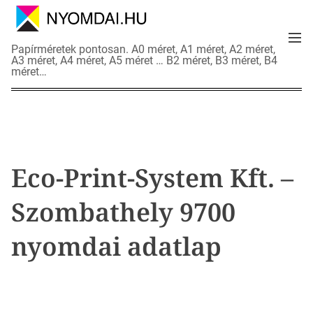
S
k
M
i
N
Papírméretek pontosan. A0 méret, A1 méret, A2 méret,
e
p
A3 méret, A4 méret, A5 méret … B2 méret, B3 méret, B4
y
n
méret…
t
o
u
o
m
c
d
o
a
n
i
t
a
Eco-Print-System Kft. –
e
d
n
a
Szombathely 9700
t
t
l
nyomdai adatlap
a
p
o
k