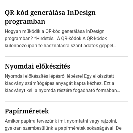
boríték méretek Az alábbi ábra az egyes borítékok méretét
QR-kód generálása InDesign
mutatja az A4-es papírlaphoz viszonyítva. Az amerikai és
programban
észak-amerikai boríték méretére az ISO 216 nem
vonatkozik. Boríték méretének táblázata C0-tól […]
Hogyan működik a QR-kód generálása InDesign
programban? *Hirdetés A QR-kódok A QR-kódok
különböző ipari felhasználásra szánt adatok géppel
olvasható nyomtatott megfelelői. Ez mára általánossá vált
a fogyasztóknak szánt hirdetésekben. A felhasználó
Nyomdai előkészítés
okostelefonjára telepíthet egy QR-kód-leolvasó
alkalmazást, ami leolvasni és dekódolni képes az URL-
Nyomdai előkészítés lépésről lépésre! Egy elkészített
információt és átirányítja a telefon böngészőjét a cég
kiadvány számítógépes anyagát kapta kézhez. Ezt a
weblapjára. A QR-kód beolvasása után a felhasználó
kiadványt kell a nyomda részére fogadható formában
szöveges üzenetet […]
eljuttatnia Nyomdai kivitelezésre előkészítenie. Amit
kézhez kapott az egy InDesign file, sok kép file,
Papírméretek
Illustratorban készült vektorgrafika. *Hirdetés Minden
esetben konzultáljunk a nyomdával, mielőtt elkezdjük a
Amikor papírra tervezünk írni, nyomtatni vagy rajzolni,
nyomdai előkészítést!Nehogy az elkészült munka után
gyakran szembesülünk a papírméretek sokaságával. De