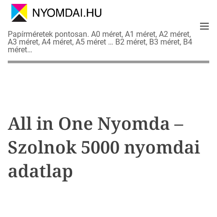
S
k
M
i
N
Papírméretek pontosan. A0 méret, A1 méret, A2 méret,
e
p
A3 méret, A4 méret, A5 méret … B2 méret, B3 méret, B4
y
n
méret…
t
o
u
o
m
c
d
o
a
n
i
t
a
All in One Nyomda –
e
d
n
a
Szolnok 5000 nyomdai
t
t
l
adatlap
a
p
o
k