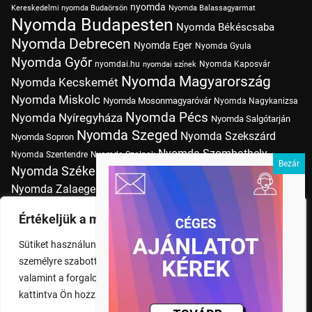
nyomda
Kereskedelmi nyomda Budaörsön
Nyomda Balassagyarmat
Nyomda Budapesten
Nyomda Békéscsaba
Nyomda Debrecen
Nyomda Eger
Nyomda Gyula
Nyomda Győr
nyomdai.hu
Nyomda Kaposvár
nyomdai színek
Nyomda Magyarország
Nyomda Kecskemét
Nyomda Miskolc
Nyomda Mosonmagyaróvár
Nyomda Nagykanizsa
Nyomda Pécs
Nyomda Nyíregyháza
Nyomda Salgótarján
Nyomda Szeged
Nyomda Szekszárd
Nyomda Sopron
Nyomda Szombathely
Nyomda Szentendre
Nyomda Szolnok
Nyomda Székesfehérvár
Nyomda Tatabánya
Nyomda Vác
Nyomda Zalaegerszeg
nyomtatás
Nyomda Érd
Nyomtatás Budapesten
Papírméretek
Értékeljük a magánéletét
Szitanyomda Budapesten
Pólónyomtatás Budapesten
Sütiket használunk a böngészési élmény fokozására,
Tudásbázis
személyre szabott hirdetések vagy tartalmak megjelenítésére,
valamint a forgalom elemzésére. A "Mindent elfogad" gombra
kattintva Ön hozzájárul a cookie-k használatához.