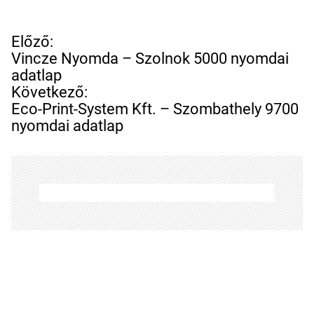
B
Előző:
e
Vincze Nyomda – Szolnok 5000 nyomdai
j
adatlap
e
Következő:
g
Eco-Print-System Kft. – Szombathely 9700
y
nyomdai adatlap
z
é
s
n
a
v
i
g
á
c
i