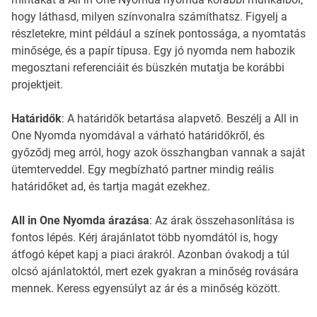
hogy láthasd, milyen színvonalra számíthatsz. Figyelj a
részletekre, mint például a színek pontossága, a nyomtatás
minősége, és a papír típusa. Egy jó nyomda nem habozik
megosztani referenciáit és büszkén mutatja be korábbi
projektjeit.
Határidők
: A határidők betartása alapvető. Beszélj a All in
One Nyomda nyomdával a várható határidőkről, és
győződj meg arról, hogy azok összhangban vannak a saját
ütemterveddel. Egy megbízható partner mindig reális
határidőket ad, és tartja magát ezekhez.
All in One Nyomda árazása
: Az árak összehasonlítása is
fontos lépés. Kérj árajánlatot több nyomdától is, hogy
átfogó képet kapj a piaci árakról. Azonban óvakodj a túl
olcsó ajánlatoktól, mert ezek gyakran a minőség rovására
mennek. Keress egyensúlyt az ár és a minőség között.