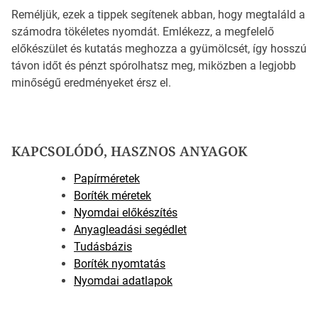
Reméljük, ezek a tippek segítenek abban, hogy megtaláld a
számodra tökéletes nyomdát. Emlékezz, a megfelelő
előkészület és kutatás meghozza a gyümölcsét, így hosszú
távon időt és pénzt spórolhatsz meg, miközben a legjobb
minőségű eredményeket érsz el.
KAPCSOLÓDÓ, HASZNOS ANYAGOK
Papírméretek
Boríték méretek
Nyomdai előkészítés
Anyagleadási segédlet
Tudásbázis
Boríték nyomtatás
Nyomdai adatlapok