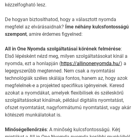
kézzelfogható lesz.
De hogyan biztosíthatod, hogy a választott nyomda
megfelel az elvárásaidnak?
Íme néhány kulcsfontosságú
szempont
, amire érdemes figyelned:
All in One Nyomda szolgáltatásai körének felmérése
:
Első lépésként nézd meg, milyen szolgáltatásokat kínál a
nyomda, ezt a honlapján (
https://allinonenyomda.hu/
) a
legegyszerűbb megtenned. Nem csak a nyomtatási
technológiák széles skálája fontos, hanem az, hogy azok
megfelelnek-e a projekted specifikus igényeinek. Keresd
azokat a nyomdákat, amelyek flexibilisek és széleskörű
szolgáltatásokat kínálnak, például digitális nyomtatást,
ofszet nyomtatást, nagyformátumú nyomtatást, vagy akár
kötészeti munkálatokat is.
Minőségellenőrzés
: A minőség kulcsfontosságú. Kérj
mintákat a All in One Nyomda nyomda korábbi munkáiból,