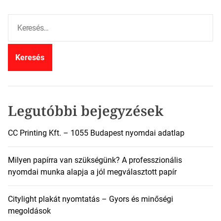
K
e
r
e
s
é
s
:
Legutóbbi bejegyzések
CC Printing Kft. – 1055 Budapest nyomdai adatlap
Milyen papírra van szükségünk? A professzionális
nyomdai munka alapja a jól megválasztott papír
Citylight plakát nyomtatás – Gyors és minőségi
megoldások