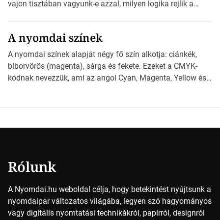
derüljön ki, hogy valamit másképp kellett volna csinálni! […]
vajon tisztában vagyunk-e azzal, milyen logika rejlik a
különböző méretű lapok mögött, és hogy miként
választhatjuk ki a legmegfelelőbbet projektjeinkhez?
A nyomdai színek
*Hirdetés Ebben a cikkben a papírméretek izgalmas
világába kalauzolunk el téged, hogy jobban megértsd,
A nyomdai színek alapját négy fő szín alkotja: ciánkék,
milyen szempontok alapján érdemes választanod a
bíborvörös (magenta), sárga és fekete. Ezeket a CMYK-
jövőben. Bevezetés a papírméretek világába A […]
kódnak nevezzük, ami az angol Cyan, Magenta, Yellow és
Key (fekete) szavak rövidítése. Ez a négy szín
keveredésével hozható létre szinte bármilyen más szín. De
vajon hogy is működik ez pontosan? *Hirdetés A nyomdai
színek részletei Amikor egy képet nyomtatnak, mindegyik
alapszínt külön-külön […]
Rólunk
A Nyomdai.hu weboldal célja, hogy betekintést nyújtsunk a
nyomdaipar változatos világába, legyen szó hagyományos
vagy digitális nyomtatási technikákról, papírról, designról