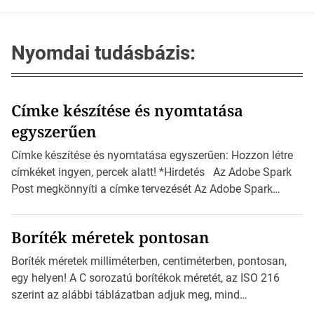
Nyomdai tudásbázis:
Címke készítése és nyomtatása
egyszerűen
Címke készítése és nyomtatása egyszerűen: Hozzon létre
címkéket ingyen, percek alatt! *Hirdetés Az Adobe Spark
Post megkönnyíti a címke tervezését Az Adobe Spark
Inspirációs galériája rengeteg professzionálisan
megtervezett sablont tartalmaz, amelyek segítségével
Boríték méretek pontosan
igazán foroghatnak a kreatív fogaskerekek, miközben
zajlik a saját címke készítése. Hogyan készítsünk címkét?
Boríték méretek milliméterben, centiméterben, pontosan,
Válasszon méretet és alakot: Válassza ki a kívánt címke
egy helyen! A C sorozatú borítékok méretét, az ISO 216
méretét. Akár néhány […]
szerint az alábbi táblázatban adjuk meg, mind
milliméterben, mind centiméterben. *Hirdetés C sorozatú