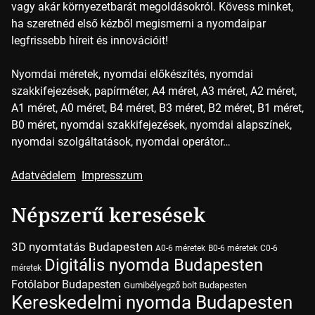
vagy akár környezetbarát megoldásokról. Kövess minket,
ha szeretnéd első kézből megismerni a nyomdaipar
legfrissebb híreit és innovációit!
Nyomdai méretek, nyomdai előkészítés, nyomdai
szakkifejezések, papírméter, A4 méret, A3 méret, A2 méret,
A1 méret, A0 méret, B4 méret, B3 méret, B2 méret, B1 méret,
B0 méret, nyomdai szakkifejezések, nyomdai alapszínek,
nyomdai szolgáltatások, nyomdai operátor…
Adatvédelem
Impresszum
Népszerű keresések
3D nyomtatás Budapesten
A0-6 méretek
B0-6 méretek
C0-6
Digitális nyomda Budapesten
méretek
Fotólabor Budapesten
Gumibélyegző bolt Budapesten
Kereskedelmi nyomda Budapesten