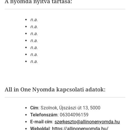
A nyomda nyitva tartása:
n.a.
n.a.
n.a.
n.a.
n.a.
n.a.
n.a.
All in One Nyomda kapcsolati adatok:
Cím
: Szolnok, Újszászi út 13, 5000
Telefonszám
: 06304096159
E-mail cím
:
szerkeszto@allinonenyomda.hu
Weboldal
:
https://allinonenyomda.hu/