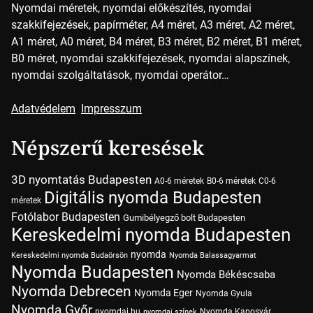
Nyomdai méretek, nyomdai előkészítés, nyomdai
szakkifejezések, papírméter, A4 méret, A3 méret, A2 méret,
A1 méret, A0 méret, B4 méret, B3 méret, B2 méret, B1 méret,
B0 méret, nyomdai szakkifejezések, nyomdai alapszínek,
nyomdai szolgáltatások, nyomdai operátor…
Adatvédelem
Impresszum
Népszerű keresések
3D nyomtatás Budapesten
A0-6 méretek
B0-6 méretek
C0-6
Digitális nyomda Budapesten
méretek
Fotólabor Budapesten
Gumibélyegző bolt Budapesten
Kereskedelmi nyomda Budapesten
nyomda
Kereskedelmi nyomda Budaörsön
Nyomda Balassagyarmat
Nyomda Budapesten
Nyomda Békéscsaba
Nyomda Debrecen
Nyomda Eger
Nyomda Gyula
Nyomda Győr
nyomdai.hu
Nyomda Kaposvár
nyomdai színek