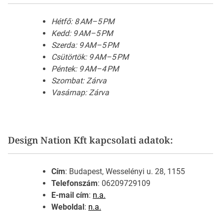
Hétfő: 8 AM–5 PM
Kedd: 9 AM–5 PM
Szerda: 9 AM–5 PM
Csütörtök: 9 AM–5 PM
Péntek: 9 AM–4 PM
Szombat: Zárva
Vasárnap: Zárva
Design Nation Kft kapcsolati adatok:
Cím
: Budapest, Wesselényi u. 28, 1155
Telefonszám
: 06209729109
E-mail cím
:
n.a.
Weboldal
:
n.a.