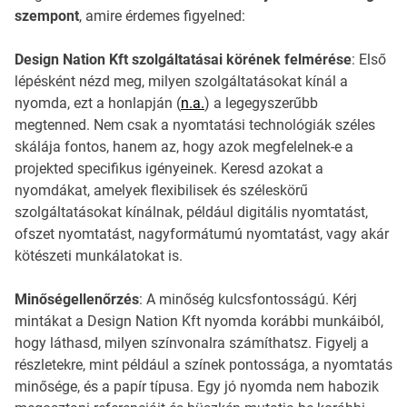
szempont
, amire érdemes figyelned:
Design Nation Kft szolgáltatásai körének felmérése
: Első
lépésként nézd meg, milyen szolgáltatásokat kínál a
nyomda, ezt a honlapján (
n.a.
) a legegyszerűbb
megtenned. Nem csak a nyomtatási technológiák széles
skálája fontos, hanem az, hogy azok megfelelnek-e a
projekted specifikus igényeinek. Keresd azokat a
nyomdákat, amelyek flexibilisek és széleskörű
szolgáltatásokat kínálnak, például digitális nyomtatást,
ofszet nyomtatást, nagyformátumú nyomtatást, vagy akár
kötészeti munkálatokat is.
Minőségellenőrzés
: A minőség kulcsfontosságú. Kérj
mintákat a Design Nation Kft nyomda korábbi munkáiból,
hogy láthasd, milyen színvonalra számíthatsz. Figyelj a
részletekre, mint például a színek pontossága, a nyomtatás
minősége, és a papír típusa. Egy jó nyomda nem habozik