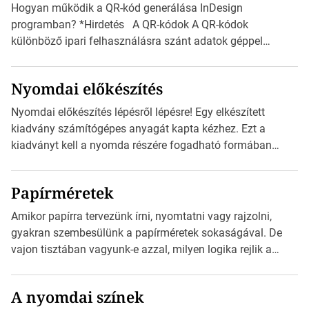
Hogyan működik a QR-kód generálása InDesign
programban? *Hirdetés A QR-kódok A QR-kódok
különböző ipari felhasználásra szánt adatok géppel
olvasható nyomtatott megfelelői. Ez mára általánossá vált
a fogyasztóknak szánt hirdetésekben. A felhasználó
Nyomdai előkészítés
okostelefonjára telepíthet egy QR-kód-leolvasó
alkalmazást, ami leolvasni és dekódolni képes az URL-
Nyomdai előkészítés lépésről lépésre! Egy elkészített
információt és átirányítja a telefon böngészőjét a cég
kiadvány számítógépes anyagát kapta kézhez. Ezt a
weblapjára. A QR-kód beolvasása után a felhasználó
kiadványt kell a nyomda részére fogadható formában
szöveges üzenetet […]
eljuttatnia Nyomdai kivitelezésre előkészítenie. Amit
kézhez kapott az egy InDesign file, sok kép file,
Papírméretek
Illustratorban készült vektorgrafika. *Hirdetés Minden
esetben konzultáljunk a nyomdával, mielőtt elkezdjük a
Amikor papírra tervezünk írni, nyomtatni vagy rajzolni,
nyomdai előkészítést!Nehogy az elkészült munka után
gyakran szembesülünk a papírméretek sokaságával. De
derüljön ki, hogy valamit másképp kellett volna csinálni! […]
vajon tisztában vagyunk-e azzal, milyen logika rejlik a
különböző méretű lapok mögött, és hogy miként
választhatjuk ki a legmegfelelőbbet projektjeinkhez?
A nyomdai színek
*Hirdetés Ebben a cikkben a papírméretek izgalmas