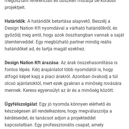
megosztani referenciáit és büszkén mutatja be korábbi
projektjeit.
Határidők
: A határidők betartása alapvető. Beszélj a
Design Nation Kft nyomdával a várható határidőkről, és
győződj meg arról, hogy azok összhangban vannak a saját
ütemterveddel. Egy megbízható partner mindig reális
határidőket ad, és tartja magát ezekhez.
Design Nation Kft árazása
: Az árak összehasonlítása is
fontos lépés. Kérj árajánlatot több nyomdától is, hogy
átfogó képet kapj a piaci árakról. Azonban óvakodj a túl
olcsó ajánlatoktól, mert ezek gyakran a minőség rovására
mennek. Keress egyensúlyt az ár és a minőség között.
Ügyfélszolgálat
: Egy jó nyomda könnyen elérhető és
készségesen áll rendelkezésre, hogy megválaszolja a
kérdéseidet, és tanácsot adjon a projekteddel
kapcsolatban. Egy professzionális csapat, amely