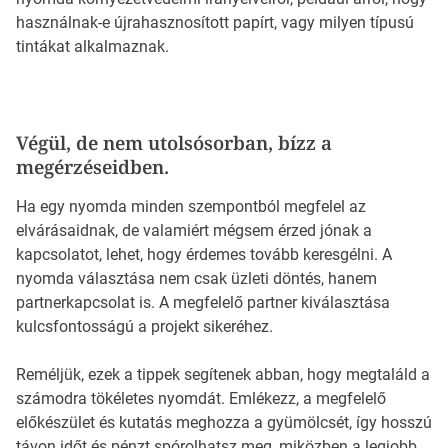
használnak-e újrahasznosított papírt, vagy milyen típusú
tintákat alkalmaznak.
Végül, de nem utolsósorban, bízz a
megérzéseidben.
Ha egy nyomda minden szempontból megfelel az
elvárásaidnak, de valamiért mégsem érzed jónak a
kapcsolatot, lehet, hogy érdemes tovább keresgélni. A
nyomda választása nem csak üzleti döntés, hanem
partnerkapcsolat is. A megfelelő partner kiválasztása
kulcsfontosságú a projekt sikeréhez.
Reméljük, ezek a tippek segítenek abban, hogy megtaláld a
számodra tökéletes nyomdát. Emlékezz, a megfelelő
előkészület és kutatás meghozza a gyümölcsét, így hosszú
távon időt és pénzt spórolhatsz meg, miközben a legjobb