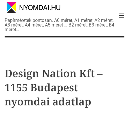
S
k
M
i
N
Papírméretek pontosan. A0 méret, A1 méret, A2 méret,
e
p
A3 méret, A4 méret, A5 méret … B2 méret, B3 méret, B4
y
n
méret…
t
o
u
o
m
c
d
o
a
n
i
t
a
Design Nation Kft –
e
d
n
a
1155 Budapest
t
t
l
nyomdai adatlap
a
p
o
k