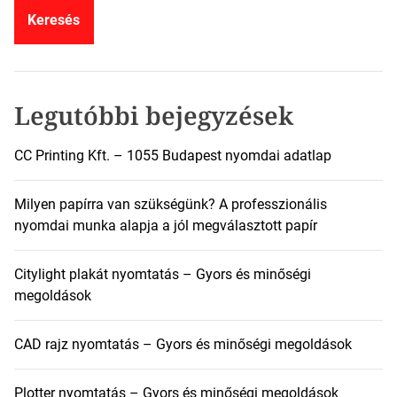
e
s
é
s
:
Legutóbbi bejegyzések
CC Printing Kft. – 1055 Budapest nyomdai adatlap
Milyen papírra van szükségünk? A professzionális
nyomdai munka alapja a jól megválasztott papír
Citylight plakát nyomtatás – Gyors és minőségi
megoldások
CAD rajz nyomtatás – Gyors és minőségi megoldások
Plotter nyomtatás – Gyors és minőségi megoldások