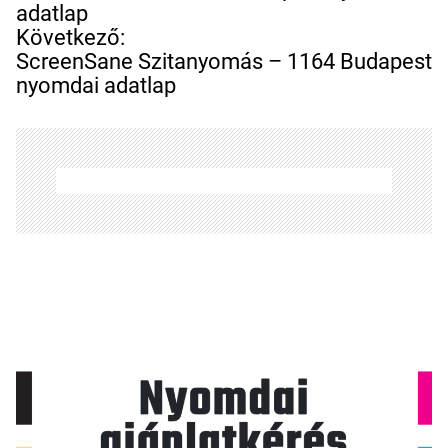
j
adatlap
e
Következő:
g
ScreenSane Szitanyomás – 1164 Budapest
y
nyomdai adatlap
z
é
s
n
a
v
i
g
á
c
i
ó