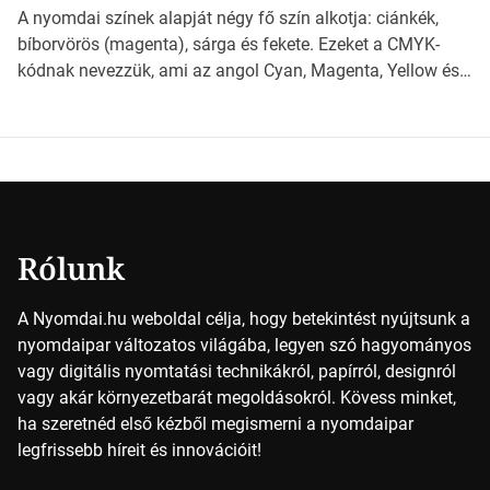
világába kalauzolunk el téged, hogy jobban megértsd,
A nyomdai színek alapját négy fő szín alkotja: ciánkék,
milyen szempontok alapján érdemes választanod a
bíborvörös (magenta), sárga és fekete. Ezeket a CMYK-
jövőben. Bevezetés a papírméretek világába A […]
kódnak nevezzük, ami az angol Cyan, Magenta, Yellow és
Key (fekete) szavak rövidítése. Ez a négy szín
keveredésével hozható létre szinte bármilyen más szín. De
vajon hogy is működik ez pontosan? *Hirdetés A nyomdai
színek részletei Amikor egy képet nyomtatnak, mindegyik
alapszínt külön-külön […]
Rólunk
A Nyomdai.hu weboldal célja, hogy betekintést nyújtsunk a
nyomdaipar változatos világába, legyen szó hagyományos
vagy digitális nyomtatási technikákról, papírról, designról
vagy akár környezetbarát megoldásokról. Kövess minket,
ha szeretnéd első kézből megismerni a nyomdaipar
legfrissebb híreit és innovációit!