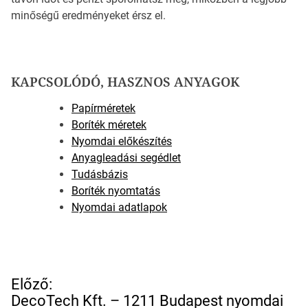
minőségű eredményeket érsz el.
KAPCSOLÓDÓ, HASZNOS ANYAGOK
Papírméretek
Boríték méretek
Nyomdai előkészítés
Anyagleadási segédlet
Tudásbázis
Boríték nyomtatás
Nyomdai adatlapok
B
Előző:
e
DecoTech Kft. – 1211 Budapest nyomdai