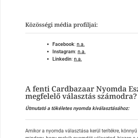
Közösségi média profiljai:
Facebook
:
n.a.
Instagram
:
n.a.
Linkedin
:
n.a.
A fenti Cardbazaar Nyomda E
megfelelő választás számodra?
Útmutató a tökéletes nyomda kiválasztásához:
Amikor a nyomda választása kerül terítékre, könnyű