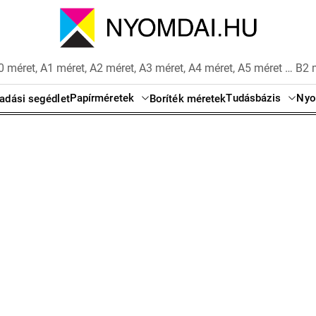
 méret, A1 méret, A2 méret, A3 méret, A4 méret, A5 méret … B2 
Papírméretek
Tudásbázis
Nyo
adási segédlet
Boríték méretek