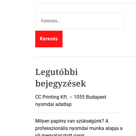
K
e
r
e
s
é
s
:
Legutóbbi
bejegyzések
CC Printing Kft. – 1055 Budapest
nyomdai adatlap
Milyen papírra van szükségünk? A
professzionális nyomdai munka alapja a
jól megválasztott papír