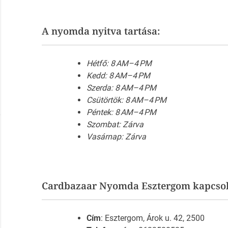
A nyomda nyitva tartása:
Hétfő: 8 AM–4 PM
Kedd: 8 AM–4 PM
Szerda: 8 AM–4 PM
Csütörtök: 8 AM–4 PM
Péntek: 8 AM–4 PM
Szombat: Zárva
Vasárnap: Zárva
Cardbazaar Nyomda Esztergom kapcsola
Cím
: Esztergom, Árok u. 42, 2500