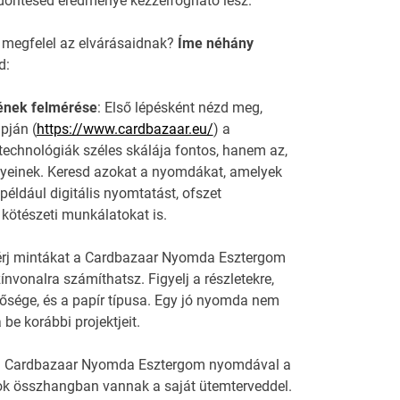
döntésed eredménye kézzelfogható lesz.
 megfelel az elvárásaidnak?
Íme néhány
d:
ének felmérése
: Első lépésként nézd meg,
pján (
https://www.cardbazaar.eu/
) a
echnológiák széles skálája fontos, hanem az,
ényeinek. Keresd azokat a nyomdákat, amelyek
 például digitális nyomtatást, ofszet
ötészeti munkálatokat is.
érj mintákat a Cardbazaar Nyomda Esztergom
vonalra számíthatsz. Figyelj a részletekre,
ősége, és a papír típusa. Egy jó nyomda nem
be korábbi projektjeit.
lj a Cardbazaar Nyomda Esztergom nyomdával a
zok összhangban vannak a saját ütemterveddel.