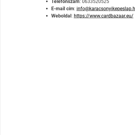
Telefonszám
: 0633520525
E-mail cím
:
info@karacsonyikepeslap.
Weboldal
:
https://www.cardbazaar.eu/