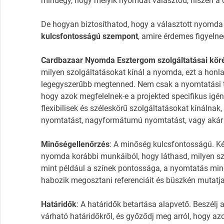
mindegy, hogy melyik nyomdát választod, hiszen a 
De hogyan biztosíthatod, hogy a választott nyomda
kulcsfontosságú szempont
, amire érdemes figyelne
Cardbazaar Nyomda Esztergom szolgáltatásai kör
milyen szolgáltatásokat kínál a nyomda, ezt a honla
legegyszerűbb megtenned. Nem csak a nyomtatási t
hogy azok megfelelnek-e a projekted specifikus ig
flexibilisek és széleskörű szolgáltatásokat kínálnak,
nyomtatást, nagyformátumú nyomtatást, vagy akár k
Minőségellenőrzés
: A minőség kulcsfontosságú. K
nyomda korábbi munkáiból, hogy láthasd, milyen szín
mint például a színek pontossága, a nyomtatás min
habozik megosztani referenciáit és büszkén mutatja 
Határidők
: A határidők betartása alapvető. Beszé
várható határidőkről, és győződj meg arról, hogy a