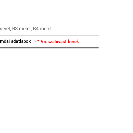
méret, B3 méret, B4 méret…
mdai adatlapok
* Visszahívást kérek