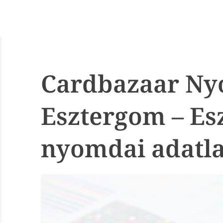
Cardbazaar N
Esztergom – Es
nyomdai adatl