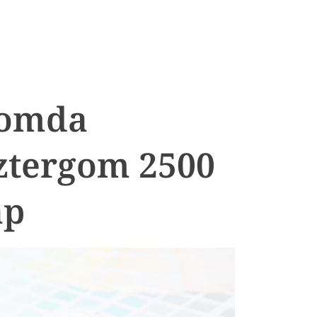
yomda
ztergom 2500
ap