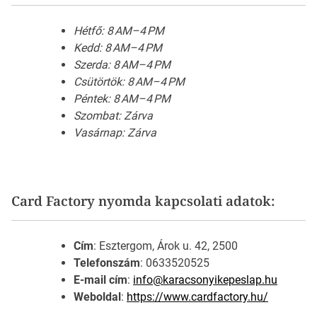
Hétfő: 8 AM–4 PM
Kedd: 8 AM–4 PM
Szerda: 8 AM–4 PM
Csütörtök: 8 AM–4 PM
Péntek: 8 AM–4 PM
Szombat: Zárva
Vasárnap: Zárva
Card Factory nyomda kapcsolati adatok:
Cím
: Esztergom, Árok u. 42, 2500
Telefonszám
: 0633520525
E-mail cím
:
info@karacsonyikepeslap.hu
Weboldal
:
https://www.cardfactory.hu/