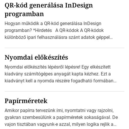
QR-kód generálása InDesign
mutatja az A4-es papírlaphoz viszonyítva. Az amerikai és
programban
észak-amerikai boríték méretére az ISO 216 nem
vonatkozik. Boríték méretének táblázata C0-tól […]
Hogyan működik a QR-kód generálása InDesign
programban? *Hirdetés A QR-kódok A QR-kódok
különböző ipari felhasználásra szánt adatok géppel
olvasható nyomtatott megfelelői. Ez mára általánossá vált
a fogyasztóknak szánt hirdetésekben. A felhasználó
Nyomdai előkészítés
okostelefonjára telepíthet egy QR-kód-leolvasó
alkalmazást, ami leolvasni és dekódolni képes az URL-
Nyomdai előkészítés lépésről lépésre! Egy elkészített
információt és átirányítja a telefon böngészőjét a cég
kiadvány számítógépes anyagát kapta kézhez. Ezt a
weblapjára. A QR-kód beolvasása után a felhasználó
kiadványt kell a nyomda részére fogadható formában
szöveges üzenetet […]
eljuttatnia Nyomdai kivitelezésre előkészítenie. Amit
kézhez kapott az egy InDesign file, sok kép file,
Papírméretek
Illustratorban készült vektorgrafika. *Hirdetés Minden
esetben konzultáljunk a nyomdával, mielőtt elkezdjük a
Amikor papírra tervezünk írni, nyomtatni vagy rajzolni,
nyomdai előkészítést!Nehogy az elkészült munka után
gyakran szembesülünk a papírméretek sokaságával. De
derüljön ki, hogy valamit másképp kellett volna csinálni! […]
vajon tisztában vagyunk-e azzal, milyen logika rejlik a