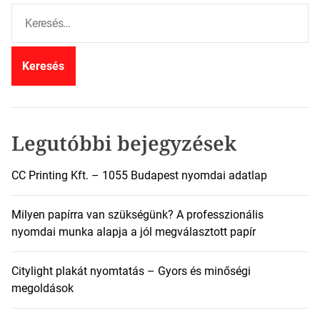
K
e
r
e
s
é
s
:
Legutóbbi bejegyzések
CC Printing Kft. – 1055 Budapest nyomdai adatlap
Milyen papírra van szükségünk? A professzionális
nyomdai munka alapja a jól megválasztott papír
Citylight plakát nyomtatás – Gyors és minőségi
megoldások