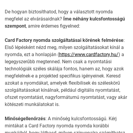
De hogyan biztosíthatod, hogy a választott nyomda
megfelel az elvárásaidnak?
Íme néhány kulcsfontosságú
szempont
, amire érdemes figyelned:
Card Factory nyomda szolgáltatásai körének felmérése
:
Első lépésként nézd meg, milyen szolgáltatásokat kínál a
nyomda, ezt a honlapján (
https://www.cardfactory.hu/
) a
legegyszerűbb megtenned. Nem csak a nyomtatási
technológiák széles skálája fontos, hanem az, hogy azok
megfelelnek-e a projekted specifikus igényeinek. Keresd
azokat a nyomdákat, amelyek flexibilisek és széleskörű
szolgáltatásokat kínálnak, például digitális nyomtatást,
ofszet nyomtatást, nagyformátumú nyomtatást, vagy akár
kötészeti munkálatokat is.
Minőségellenőrzés
: A minőség kulcsfontosságú. Kérj
mintákat a Card Factory nyomda nyomda korábbi
munkáiból, hogy láthasd, milyen színvonalra számíthatsz.