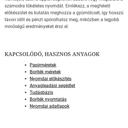
számodra tökéletes nyomdát. Emlékezz, a megfelelő
előkészület és kutatás meghozza a gyümölcsét, így hosszú
távon időt és pénzt spórolhatsz meg, miközben a legjobb
minőségű eredményeket érsz el.
KAPCSOLÓDÓ, HASZNOS ANYAGOK
Papírméretek
Boríték méretek
Nyomdai előkészítés
Anyagleadási segédlet
Tudásbázis
Boríték nyomtatás
Nyomdai adatlapok