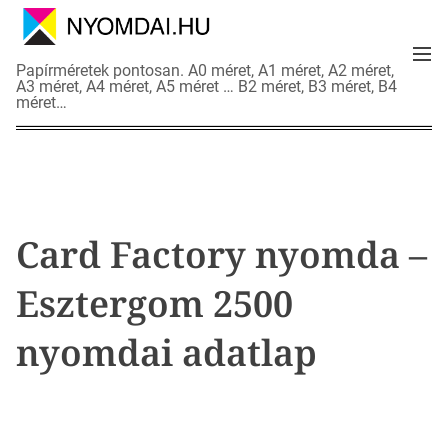
S
k
M
i
N
Papírméretek pontosan. A0 méret, A1 méret, A2 méret,
e
p
A3 méret, A4 méret, A5 méret … B2 méret, B3 méret, B4
y
n
méret…
t
o
u
o
m
c
d
o
a
n
i
t
a
Card Factory nyomda –
e
d
n
a
Esztergom 2500
t
t
l
nyomdai adatlap
a
p
o
k