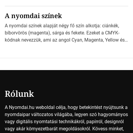
különböző méretű lapok mögött, és hogy miként
választhatjuk ki a legmegfelelőbbet projektjeinkhez?
A nyomdai színek
*Hirdetés Ebben a cikkben a papírméretek izgalmas
világába kalauzolunk el téged, hogy jobban megértsd,
A nyomdai színek alapját négy fő szín alkotja: ciánkék,
milyen szempontok alapján érdemes választanod a
bíborvörös (magenta), sárga és fekete. Ezeket a CMYK-
jövőben. Bevezetés a papírméretek világába A […]
kódnak nevezzük, ami az angol Cyan, Magenta, Yellow és
Key (fekete) szavak rövidítése. Ez a négy szín
keveredésével hozható létre szinte bármilyen más szín. De
vajon hogy is működik ez pontosan? *Hirdetés A nyomdai
színek részletei Amikor egy képet nyomtatnak, mindegyik
alapszínt külön-külön […]
Rólunk
A Nyomdai.hu weboldal célja, hogy betekintést nyújtsunk a
nyomdaipar változatos világába, legyen szó hagyományos
vagy digitális nyomtatási technikákról, papírról, designról
vagy akár környezetbarát megoldásokról. Kövess minket,