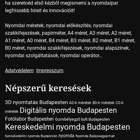
ha szeretnéd első kézből megismerni a nyomdaipar
legfrissebb híreit és innovációit!
Nyomdai méretek, nyomdai előkészítés, nyomdai
szakkifejezések, papírméter, A4 méret, A3 méret, A2 méret,
A1 méret, A0 méret, B4 méret, B3 méret, B2 méret, B1 méret,
B0 méret, nyomdai szakkifejezések, nyomdai alapszínek,
nyomdai szolgáltatások, nyomdai operátor…
Adatvédelem
Impresszum
Népszerű keresések
3D nyomtatás Budapesten
A0-6 méretek
B0-6 méretek
C0-6
Digitális nyomda Budapesten
méretek
Fotólabor Budapesten
Gumibélyegző bolt Budapesten
Kereskedelmi nyomda Budapesten
nyomda
Kereskedelmi nyomda Budaörsön
Nyomda Balassagyarmat