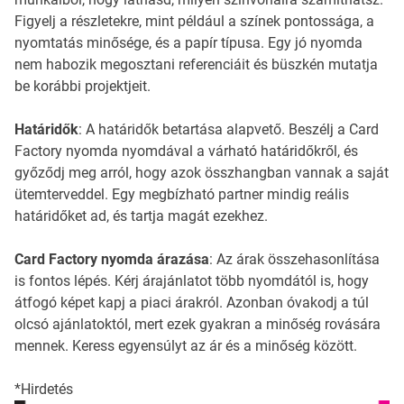
Figyelj a részletekre, mint például a színek pontossága, a
nyomtatás minősége, és a papír típusa. Egy jó nyomda
nem habozik megosztani referenciáit és büszkén mutatja
be korábbi projektjeit.
Határidők
: A határidők betartása alapvető. Beszélj a Card
Factory nyomda nyomdával a várható határidőkről, és
győződj meg arról, hogy azok összhangban vannak a saját
ütemterveddel. Egy megbízható partner mindig reális
határidőket ad, és tartja magát ezekhez.
Card Factory nyomda árazása
: Az árak összehasonlítása
is fontos lépés. Kérj árajánlatot több nyomdától is, hogy
átfogó képet kapj a piaci árakról. Azonban óvakodj a túl
olcsó ajánlatoktól, mert ezek gyakran a minőség rovására
mennek. Keress egyensúlyt az ár és a minőség között.
*Hirdetés