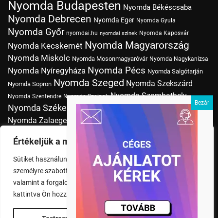
Nyomda Budapesten
Nyomda Békéscsaba
Nyomda Debrecen
Nyomda Eger
Nyomda Gyula
Nyomda Győr
nyomdai.hu
Nyomda Kaposvár
nyomdai színek
Nyomda Magyarország
Nyomda Kecskemét
Nyomda Miskolc
Nyomda Mosonmagyaróvár
Nyomda Nagykanizsa
Nyomda Pécs
Nyomda Nyíregyháza
Nyomda Salgótarján
Nyomda Szeged
Nyomda Szekszárd
Nyomda Sopron
Nyomda Szombathely
Nyomda Szentendre
Nyomda Szolnok
Nyomda Székesfehérvár
Nyomda Tatabánya
Nyomda Vác
Nyomda Zalaegerszeg
nyomtatás
Nyomda Érd
Nyomtatás Budapesten
Papírméretek
Értékeljük a magánéletét
Szitanyomda Budapesten
Pólónyomtatás Budapesten
Sütiket használunk a böngészési élmény fokozására,
Tudásbázis
személyre szabott hirdetések vagy tartalmak megjelenítésére,
valamint a forgalom elemzésére. A "Mindent elfogad" gombra
kattintva Ön hozzájárul a cookie-k használatához.