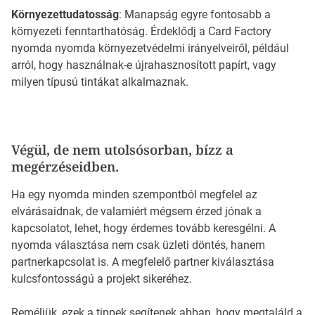
Környezettudatosság
: Manapság egyre fontosabb a
környezeti fenntarthatóság. Érdeklődj a Card Factory
nyomda nyomda környezetvédelmi irányelveiről, például
arról, hogy használnak-e újrahasznosított papírt, vagy
milyen típusú tintákat alkalmaznak.
Végül, de nem utolsósorban, bízz a
megérzéseidben.
Ha egy nyomda minden szempontból megfelel az
elvárásaidnak, de valamiért mégsem érzed jónak a
kapcsolatot, lehet, hogy érdemes tovább keresgélni. A
nyomda választása nem csak üzleti döntés, hanem
partnerkapcsolat is. A megfelelő partner kiválasztása
kulcsfontosságú a projekt sikeréhez.
Reméljük, ezek a tippek segítenek abban, hogy megtaláld a