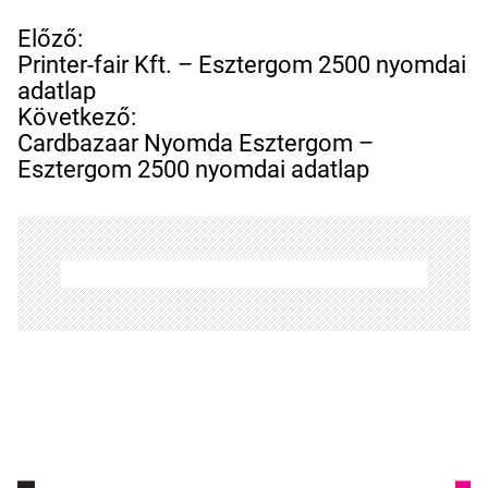
B
Előző:
e
Printer-fair Kft. – Esztergom 2500 nyomdai
j
adatlap
e
Következő:
g
Cardbazaar Nyomda Esztergom –
y
Esztergom 2500 nyomdai adatlap
z
é
s
n
a
v
i
g
á
c
i
ó