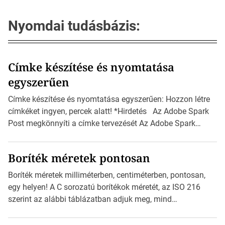
Nyomdai tudásbázis:
Címke készítése és nyomtatása
egyszerűen
Címke készítése és nyomtatása egyszerűen: Hozzon létre
címkéket ingyen, percek alatt! *Hirdetés Az Adobe Spark
Post megkönnyíti a címke tervezését Az Adobe Spark
Inspirációs galériája rengeteg professzionálisan
megtervezett sablont tartalmaz, amelyek segítségével
Boríték méretek pontosan
igazán foroghatnak a kreatív fogaskerekek, miközben
zajlik a saját címke készítése. Hogyan készítsünk címkét?
Boríték méretek milliméterben, centiméterben, pontosan,
Válasszon méretet és alakot: Válassza ki a kívánt címke
egy helyen! A C sorozatú borítékok méretét, az ISO 216
méretét. Akár néhány […]
szerint az alábbi táblázatban adjuk meg, mind
milliméterben, mind centiméterben. *Hirdetés C sorozatú
boríték méretek Az alábbi ábra az egyes borítékok méretét