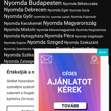
Nyomda Budapesten
Nyomda Békéscsaba
Nyomda Debrecen
Nyomda Eger
Nyomda Gyula
Nyomda Győr
nyomdai.hu
Nyomda Kaposvár
nyomdai színek
Nyomda Magyarország
Nyomda Kecskemét
Nyomda Miskolc
Nyomda Mosonmagyaróvár
Nyomda Nagykanizsa
Nyomda Pécs
Nyomda Nyíregyháza
Nyomda Salgótarján
Nyomda Szeged
Nyomda Szekszárd
Nyomda Sopron
Nyomda Szombathely
Nyomda Szentendre
Nyomda Szolnok
Nyomda Székesfehérvár
Nyomda Tatabánya
Nyomda Vác
Nyomda Zalaegerszeg
nyomtatás
Nyomda Érd
Nyomtatás Budapesten
Papírméretek
Értékeljük a magánéletét
Szitanyomda Budapesten
Pólónyomtatás Budapesten
Sütiket használunk a böngészési élmény fokozására,
Tudásbázis
személyre szabott hirdetések vagy tartalmak megjelenítésére,
valamint a forgalom elemzésére. A "Mindent elfogad" gombra
kattintva Ön hozzájárul a cookie-k használatához.