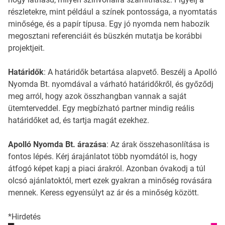
részletekre, mint például a színek pontossága, a nyomtatás
minősége, és a papír típusa. Egy jó nyomda nem habozik
megosztani referenciáit és büszkén mutatja be korábbi
projektjeit.
Határidők
: A határidők betartása alapvető. Beszélj a Apolló
Nyomda Bt. nyomdával a várható határidőkről, és győződj
meg arról, hogy azok összhangban vannak a saját
ütemterveddel. Egy megbízható partner mindig reális
határidőket ad, és tartja magát ezekhez.
Apolló Nyomda Bt. árazása
: Az árak összehasonlítása is
fontos lépés. Kérj árajánlatot több nyomdától is, hogy
átfogó képet kapj a piaci árakról. Azonban óvakodj a túl
olcsó ajánlatoktól, mert ezek gyakran a minőség rovására
mennek. Keress egyensúlyt az ár és a minőség között.
*Hirdetés