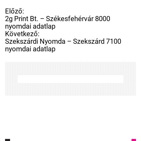
B
Előző:
e
2g Print Bt. – Székesfehérvár 8000
j
nyomdai adatlap
e
Következő:
g
Szekszárdi Nyomda – Szekszárd 7100
y
nyomdai adatlap
z
é
s
n
a
v
i
g
á
c
i
ó