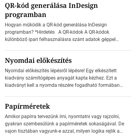
QR-kód generálása InDesign
mutatja az A4-es papírlaphoz viszonyítva. Az amerikai és
programban
észak-amerikai boríték méretére az ISO 216 nem
vonatkozik. Boríték méretének táblázata C0-tól […]
Hogyan működik a QR-kód generálása InDesign
programban? *Hirdetés A QR-kódok A QR-kódok
különböző ipari felhasználásra szánt adatok géppel
olvasható nyomtatott megfelelői. Ez mára általánossá vált
a fogyasztóknak szánt hirdetésekben. A felhasználó
Nyomdai előkészítés
okostelefonjára telepíthet egy QR-kód-leolvasó
alkalmazást, ami leolvasni és dekódolni képes az URL-
Nyomdai előkészítés lépésről lépésre! Egy elkészített
információt és átirányítja a telefon böngészőjét a cég
kiadvány számítógépes anyagát kapta kézhez. Ezt a
weblapjára. A QR-kód beolvasása után a felhasználó
kiadványt kell a nyomda részére fogadható formában
szöveges üzenetet […]
eljuttatnia Nyomdai kivitelezésre előkészítenie. Amit
kézhez kapott az egy InDesign file, sok kép file,
Papírméretek
Illustratorban készült vektorgrafika. *Hirdetés Minden
esetben konzultáljunk a nyomdával, mielőtt elkezdjük a
Amikor papírra tervezünk írni, nyomtatni vagy rajzolni,
nyomdai előkészítést!Nehogy az elkészült munka után
gyakran szembesülünk a papírméretek sokaságával. De
derüljön ki, hogy valamit másképp kellett volna csinálni! […]
vajon tisztában vagyunk-e azzal, milyen logika rejlik a