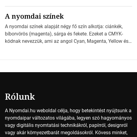
különböző méretű lapok mögött, és hogy miként
választhatjuk ki a legmegfelelőbbet projektjeinkhez?
A nyomdai színek
*Hirdetés Ebben a cikkben a papírméretek izgalmas
világába kalauzolunk el téged, hogy jobban megértsd,
A nyomdai színek alapját négy fő szín alkotja: ciánkék,
milyen szempontok alapján érdemes választanod a
bíborvörös (magenta), sárga és fekete. Ezeket a CMYK-
jövőben. Bevezetés a papírméretek világába A […]
kódnak nevezzük, ami az angol Cyan, Magenta, Yellow és
Key (fekete) szavak rövidítése. Ez a négy szín
keveredésével hozható létre szinte bármilyen más szín. De
vajon hogy is működik ez pontosan? *Hirdetés A nyomdai
színek részletei Amikor egy képet nyomtatnak, mindegyik
alapszínt külön-külön […]
Rólunk
A Nyomdai.hu weboldal célja, hogy betekintést nyújtsunk a
nyomdaipar változatos világába, legyen szó hagyományos
vagy digitális nyomtatási technikákról, papírról, designról
vagy akár környezetbarát megoldásokról. Kövess minket,