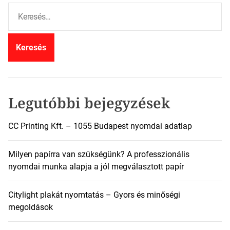
K
e
r
e
s
é
s
:
Legutóbbi bejegyzések
CC Printing Kft. – 1055 Budapest nyomdai adatlap
Milyen papírra van szükségünk? A professzionális
nyomdai munka alapja a jól megválasztott papír
Citylight plakát nyomtatás – Gyors és minőségi
megoldások