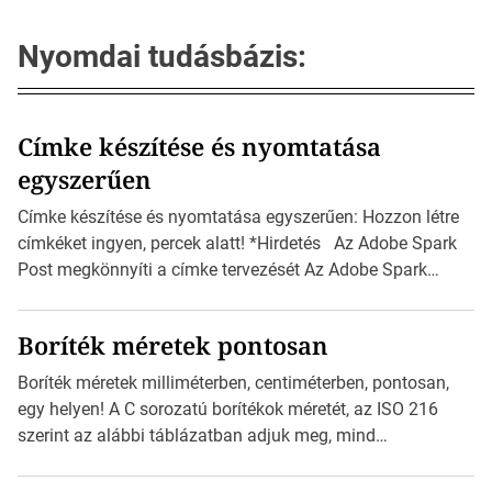
Nyomdai tudásbázis:
Címke készítése és nyomtatása
egyszerűen
Címke készítése és nyomtatása egyszerűen: Hozzon létre
címkéket ingyen, percek alatt! *Hirdetés Az Adobe Spark
Post megkönnyíti a címke tervezését Az Adobe Spark
Inspirációs galériája rengeteg professzionálisan
megtervezett sablont tartalmaz, amelyek segítségével
Boríték méretek pontosan
igazán foroghatnak a kreatív fogaskerekek, miközben
zajlik a saját címke készítése. Hogyan készítsünk címkét?
Boríték méretek milliméterben, centiméterben, pontosan,
Válasszon méretet és alakot: Válassza ki a kívánt címke
egy helyen! A C sorozatú borítékok méretét, az ISO 216
méretét. Akár néhány […]
szerint az alábbi táblázatban adjuk meg, mind
milliméterben, mind centiméterben. *Hirdetés C sorozatú
boríték méretek Az alábbi ábra az egyes borítékok méretét