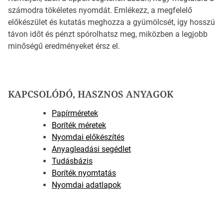
számodra tökéletes nyomdát. Emlékezz, a megfelelő
előkészület és kutatás meghozza a gyümölcsét, így hosszú
távon időt és pénzt spórolhatsz meg, miközben a legjobb
minőségű eredményeket érsz el.
KAPCSOLÓDÓ, HASZNOS ANYAGOK
Papírméretek
Boríték méretek
Nyomdai előkészítés
Anyagleadási segédlet
Tudásbázis
Boríték nyomtatás
Nyomdai adatlapok