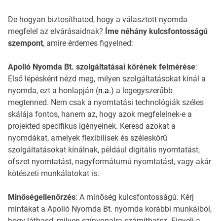
De hogyan biztosíthatod, hogy a választott nyomda
megfelel az elvárásaidnak?
Íme néhány kulcsfontosságú
szempont
, amire érdemes figyelned:
Apolló Nyomda Bt. szolgáltatásai körének felmérése
:
Első lépésként nézd meg, milyen szolgáltatásokat kínál a
nyomda, ezt a honlapján (
n.a.
) a legegyszerűbb
megtenned. Nem csak a nyomtatási technológiák széles
skálája fontos, hanem az, hogy azok megfelelnek-e a
projekted specifikus igényeinek. Keresd azokat a
nyomdákat, amelyek flexibilisek és széleskörű
szolgáltatásokat kínálnak, például digitális nyomtatást,
ofszet nyomtatást, nagyformátumú nyomtatást, vagy akár
kötészeti munkálatokat is.
Minőségellenőrzés
: A minőség kulcsfontosságú. Kérj
mintákat a Apolló Nyomda Bt. nyomda korábbi munkáiból,
hogy láthasd, milyen színvonalra számíthatsz. Figyelj a