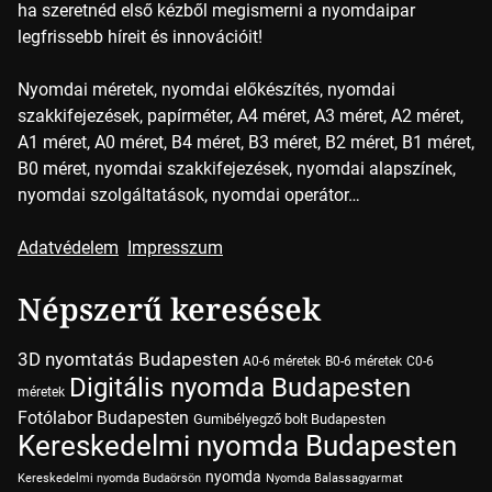
ha szeretnéd első kézből megismerni a nyomdaipar
legfrissebb híreit és innovációit!
Nyomdai méretek, nyomdai előkészítés, nyomdai
szakkifejezések, papírméter, A4 méret, A3 méret, A2 méret,
A1 méret, A0 méret, B4 méret, B3 méret, B2 méret, B1 méret,
B0 méret, nyomdai szakkifejezések, nyomdai alapszínek,
nyomdai szolgáltatások, nyomdai operátor…
Adatvédelem
Impresszum
Népszerű keresések
3D nyomtatás Budapesten
A0-6 méretek
B0-6 méretek
C0-6
Digitális nyomda Budapesten
méretek
Fotólabor Budapesten
Gumibélyegző bolt Budapesten
Kereskedelmi nyomda Budapesten
nyomda
Kereskedelmi nyomda Budaörsön
Nyomda Balassagyarmat