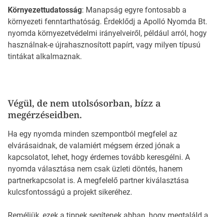
Környezettudatosság
: Manapság egyre fontosabb a
környezeti fenntarthatóság. Érdeklődj a Apolló Nyomda Bt.
nyomda környezetvédelmi irányelveiről, például arról, hogy
használnak-e újrahasznosított papírt, vagy milyen típusú
tintákat alkalmaznak.
Végül, de nem utolsósorban, bízz a
megérzéseidben.
Ha egy nyomda minden szempontból megfelel az
elvárásaidnak, de valamiért mégsem érzed jónak a
kapcsolatot, lehet, hogy érdemes tovább keresgélni. A
nyomda választása nem csak üzleti döntés, hanem
partnerkapcsolat is. A megfelelő partner kiválasztása
kulcsfontosságú a projekt sikeréhez.
Reméljük, ezek a tippek segítenek abban, hogy megtaláld a