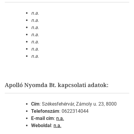
n.a.
n.a.
n.a.
n.a.
n.a.
n.a.
n.a.
Apolló Nyomda Bt. kapcsolati adatok:
Cím
: Székesfehérvár, Zámoly u. 23, 8000
Telefonszám
: 0622314044
E-mail cím
:
n.a.
Weboldal
:
n.a.