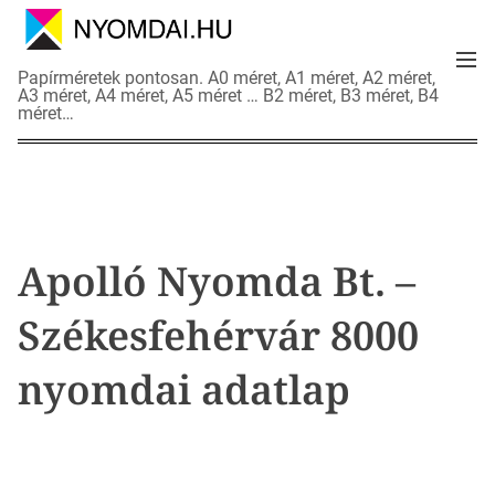
S
k
M
i
N
Papírméretek pontosan. A0 méret, A1 méret, A2 méret,
e
p
A3 méret, A4 méret, A5 méret … B2 méret, B3 méret, B4
y
n
méret…
t
o
u
o
m
c
d
o
a
n
i
t
a
Apolló Nyomda Bt. –
e
d
n
a
Székesfehérvár 8000
t
t
l
nyomdai adatlap
a
p
o
k