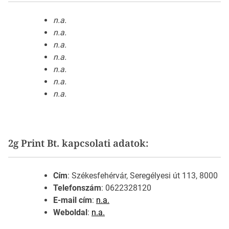
n.a.
n.a.
n.a.
n.a.
n.a.
n.a.
n.a.
2g Print Bt. kapcsolati adatok:
Cím
: Székesfehérvár, Seregélyesi út 113, 8000
Telefonszám
: 0622328120
E-mail cím
:
n.a.
Weboldal
:
n.a.