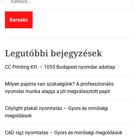
e
r
e
s
é
s
:
Legutóbbi bejegyzések
CC Printing Kft. – 1055 Budapest nyomdai adatlap
Milyen papírra van szükségünk? A professzionális
nyomdai munka alapja a jól megválasztott papír
Citylight plakát nyomtatás – Gyors és minőségi
megoldások
CAD rajz nyomtatás – Gyors és minőségi megoldások