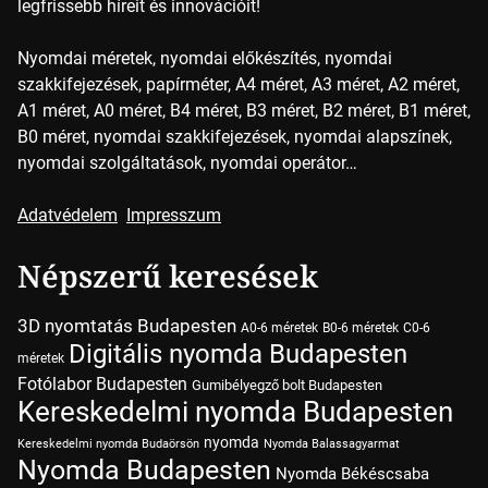
legfrissebb híreit és innovációit!
Nyomdai méretek, nyomdai előkészítés, nyomdai
szakkifejezések, papírméter, A4 méret, A3 méret, A2 méret,
A1 méret, A0 méret, B4 méret, B3 méret, B2 méret, B1 méret,
B0 méret, nyomdai szakkifejezések, nyomdai alapszínek,
nyomdai szolgáltatások, nyomdai operátor…
Adatvédelem
Impresszum
Népszerű keresések
3D nyomtatás Budapesten
A0-6 méretek
B0-6 méretek
C0-6
Digitális nyomda Budapesten
méretek
Fotólabor Budapesten
Gumibélyegző bolt Budapesten
Kereskedelmi nyomda Budapesten
nyomda
Kereskedelmi nyomda Budaörsön
Nyomda Balassagyarmat
Nyomda Budapesten
Nyomda Békéscsaba