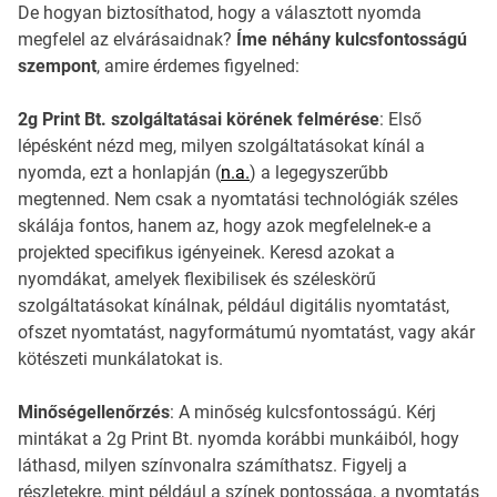
De hogyan biztosíthatod, hogy a választott nyomda
megfelel az elvárásaidnak?
Íme néhány kulcsfontosságú
szempont
, amire érdemes figyelned:
2g Print Bt. szolgáltatásai körének felmérése
: Első
lépésként nézd meg, milyen szolgáltatásokat kínál a
nyomda, ezt a honlapján (
n.a.
) a legegyszerűbb
megtenned. Nem csak a nyomtatási technológiák széles
skálája fontos, hanem az, hogy azok megfelelnek-e a
projekted specifikus igényeinek. Keresd azokat a
nyomdákat, amelyek flexibilisek és széleskörű
szolgáltatásokat kínálnak, például digitális nyomtatást,
ofszet nyomtatást, nagyformátumú nyomtatást, vagy akár
kötészeti munkálatokat is.
Minőségellenőrzés
: A minőség kulcsfontosságú. Kérj
mintákat a 2g Print Bt. nyomda korábbi munkáiból, hogy
láthasd, milyen színvonalra számíthatsz. Figyelj a
részletekre, mint például a színek pontossága, a nyomtatás