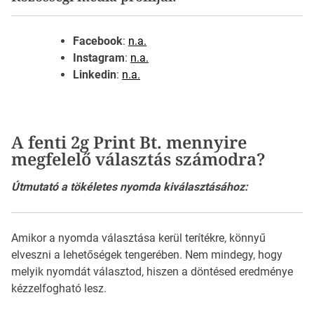
Facebook
:
n.a.
Instagram
:
n.a.
Linkedin
:
n.a.
A fenti 2g Print Bt. mennyire
megfelelő választás számodra?
Útmutató a tökéletes nyomda kiválasztásához:
Amikor a nyomda választása kerül terítékre, könnyű
elveszni a lehetőségek tengerében. Nem mindegy, hogy
melyik nyomdát választod, hiszen a döntésed eredménye
kézzelfogható lesz.