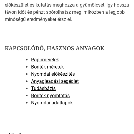
előkészület és kutatás meghozza a gyümölcsét, így hosszú
távon időt és pénzt spórolhatsz meg, miközben a legjobb
minőségű eredményeket érsz el.
KAPCSOLÓDÓ, HASZNOS ANYAGOK
Papírméretek
Boríték méretek
Nyomdai előkészítés
Anyagleadási segédlet
Tudásbázis
Boríték nyomtatás
Nyomdai adatlapok