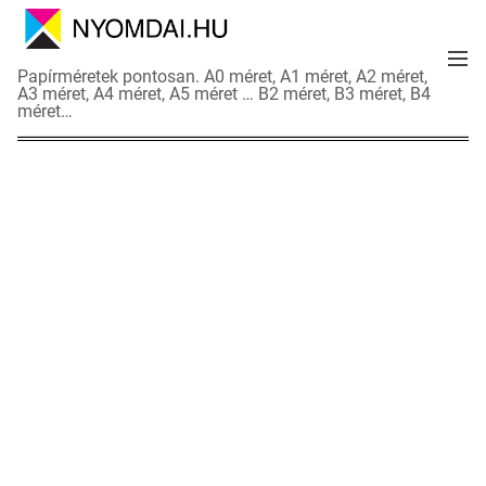
S
k
M
i
N
Papírméretek pontosan. A0 méret, A1 méret, A2 méret,
e
p
A3 méret, A4 méret, A5 méret … B2 méret, B3 méret, B4
y
n
méret…
t
o
u
o
m
c
d
o
a
n
i
t
a
e
d
n
a
t
t
l
a
p
o
k