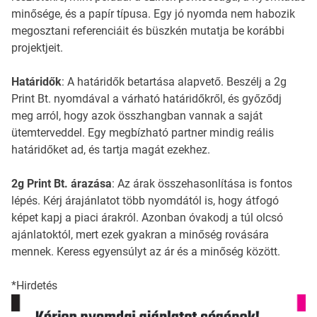
minősége, és a papír típusa. Egy jó nyomda nem habozik
megosztani referenciáit és büszkén mutatja be korábbi
projektjeit.
Határidők
: A határidők betartása alapvető. Beszélj a 2g
Print Bt. nyomdával a várható határidőkről, és győződj
meg arról, hogy azok összhangban vannak a saját
ütemterveddel. Egy megbízható partner mindig reális
határidőket ad, és tartja magát ezekhez.
2g Print Bt. árazása
: Az árak összehasonlítása is fontos
lépés. Kérj árajánlatot több nyomdától is, hogy átfogó
képet kapj a piaci árakról. Azonban óvakodj a túl olcsó
ajánlatoktól, mert ezek gyakran a minőség rovására
mennek. Keress egyensúlyt az ár és a minőség között.
*Hirdetés