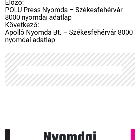
B
Előző:
e
POLU Press Nyomda – Székesfehérvár
j
8000 nyomdai adatlap
e
Következő:
g
Apolló Nyomda Bt. – Székesfehérvár 8000
y
nyomdai adatlap
z
é
s
n
a
v
i
g
á
c
i
ó