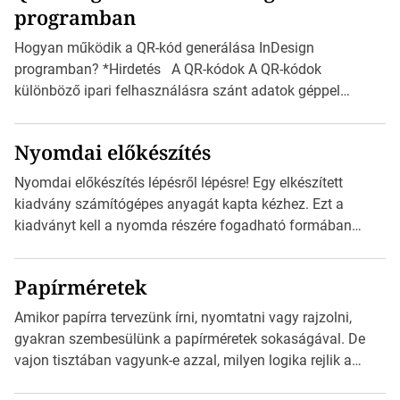
programban
észak-amerikai boríték méretére az ISO 216 nem
vonatkozik. Boríték méretének táblázata C0-tól […]
Hogyan működik a QR-kód generálása InDesign
programban? *Hirdetés A QR-kódok A QR-kódok
különböző ipari felhasználásra szánt adatok géppel
olvasható nyomtatott megfelelői. Ez mára általánossá vált
a fogyasztóknak szánt hirdetésekben. A felhasználó
Nyomdai előkészítés
okostelefonjára telepíthet egy QR-kód-leolvasó
alkalmazást, ami leolvasni és dekódolni képes az URL-
Nyomdai előkészítés lépésről lépésre! Egy elkészített
információt és átirányítja a telefon böngészőjét a cég
kiadvány számítógépes anyagát kapta kézhez. Ezt a
weblapjára. A QR-kód beolvasása után a felhasználó
kiadványt kell a nyomda részére fogadható formában
szöveges üzenetet […]
eljuttatnia Nyomdai kivitelezésre előkészítenie. Amit
kézhez kapott az egy InDesign file, sok kép file,
Papírméretek
Illustratorban készült vektorgrafika. *Hirdetés Minden
esetben konzultáljunk a nyomdával, mielőtt elkezdjük a
Amikor papírra tervezünk írni, nyomtatni vagy rajzolni,
nyomdai előkészítést!Nehogy az elkészült munka után
gyakran szembesülünk a papírméretek sokaságával. De
derüljön ki, hogy valamit másképp kellett volna csinálni! […]
vajon tisztában vagyunk-e azzal, milyen logika rejlik a
különböző méretű lapok mögött, és hogy miként