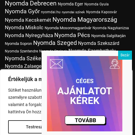
Nyomda Debrecen
Nyomda Eger
Nyomda Gyula
Nyomda Győr
nyomdai.hu
Nyomda Kaposvár
nyomdai színek
Nyomda Magyarország
Nyomda Kecskemét
Nyomda Miskolc
Nyomda Mosonmagyaróvár
Nyomda Nagykanizsa
Nyomda Pécs
Nyomda Nyíregyháza
Nyomda Salgótarján
Nyomda Szeged
Nyomda Szekszárd
Nyomda Sopron
Nyomda Szombathely
Nyomda Szentendre
Nyomda Szolnok
Nyomda Székesfehérvár
Nyomda Tatabánya
Nyomda Vác
Nyomda Zalaegerszeg
nyomtatás
Nyomda Érd
Nyomtatás Budapesten
Papírméretek
Értékeljük a magánéletét
Szitanyomda Budapesten
Pólónyomtatás Budapesten
Sütiket használunk a böngészési élmény fokozására,
Tudásbázis
személyre szabott hirdetések vagy tartalmak megjelenítésére,
valamint a forgalom elemzésére. A "Mindent elfogad" gombra
kattintva Ön hozzájárul a cookie-k használatához.
Testreszabás
Rendben