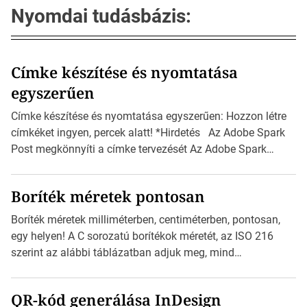
Nyomdai tudásbázis:
Címke készítése és nyomtatása
egyszerűen
Címke készítése és nyomtatása egyszerűen: Hozzon létre
címkéket ingyen, percek alatt! *Hirdetés Az Adobe Spark
Post megkönnyíti a címke tervezését Az Adobe Spark
Inspirációs galériája rengeteg professzionálisan
megtervezett sablont tartalmaz, amelyek segítségével
Boríték méretek pontosan
igazán foroghatnak a kreatív fogaskerekek, miközben
zajlik a saját címke készítése. Hogyan készítsünk címkét?
Boríték méretek milliméterben, centiméterben, pontosan,
Válasszon méretet és alakot: Válassza ki a kívánt címke
egy helyen! A C sorozatú borítékok méretét, az ISO 216
méretét. Akár néhány […]
szerint az alábbi táblázatban adjuk meg, mind
milliméterben, mind centiméterben. *Hirdetés C sorozatú
boríték méretek Az alábbi ábra az egyes borítékok méretét
QR-kód generálása InDesign
mutatja az A4-es papírlaphoz viszonyítva. Az amerikai és