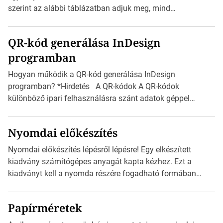
méretét. Akár néhány […]
szerint az alábbi táblázatban adjuk meg, mind
milliméterben, mind centiméterben. *Hirdetés C sorozatú
boríték méretek Az alábbi ábra az egyes borítékok méretét
QR-kód generálása InDesign
mutatja az A4-es papírlaphoz viszonyítva. Az amerikai és
programban
észak-amerikai boríték méretére az ISO 216 nem
vonatkozik. Boríték méretének táblázata C0-tól […]
Hogyan működik a QR-kód generálása InDesign
programban? *Hirdetés A QR-kódok A QR-kódok
különböző ipari felhasználásra szánt adatok géppel
olvasható nyomtatott megfelelői. Ez mára általánossá vált
a fogyasztóknak szánt hirdetésekben. A felhasználó
Nyomdai előkészítés
okostelefonjára telepíthet egy QR-kód-leolvasó
alkalmazást, ami leolvasni és dekódolni képes az URL-
Nyomdai előkészítés lépésről lépésre! Egy elkészített
információt és átirányítja a telefon böngészőjét a cég
kiadvány számítógépes anyagát kapta kézhez. Ezt a
weblapjára. A QR-kód beolvasása után a felhasználó
kiadványt kell a nyomda részére fogadható formában
szöveges üzenetet […]
eljuttatnia Nyomdai kivitelezésre előkészítenie. Amit
kézhez kapott az egy InDesign file, sok kép file,
Papírméretek
Illustratorban készült vektorgrafika. *Hirdetés Minden
esetben konzultáljunk a nyomdával, mielőtt elkezdjük a