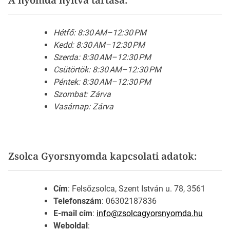
Hétfő: 8:30 AM–12:30 PM
Kedd: 8:30 AM–12:30 PM
Szerda: 8:30 AM–12:30 PM
Csütörtök: 8:30 AM–12:30 PM
Péntek: 8:30 AM–12:30 PM
Szombat: Zárva
Vasárnap: Zárva
Zsolca Gyorsnyomda kapcsolati adatok:
Cím
: Felsőzsolca, Szent István u. 78, 3561
Telefonszám
: 06302187836
E-mail cím
:
info@zsolcagyorsnyomda.hu
Weboldal
: