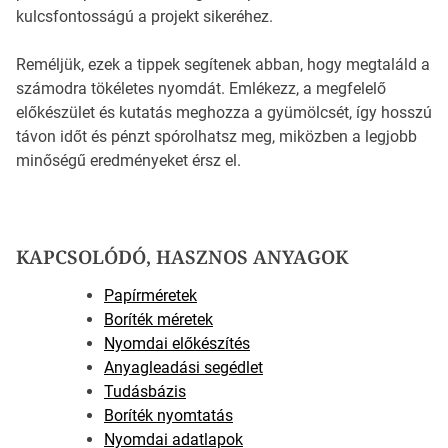
kulcsfontosságú a projekt sikeréhez.
Reméljük, ezek a tippek segítenek abban, hogy megtaláld a
számodra tökéletes nyomdát. Emlékezz, a megfelelő
előkészület és kutatás meghozza a gyümölcsét, így hosszú
távon időt és pénzt spórolhatsz meg, miközben a legjobb
minőségű eredményeket érsz el.
KAPCSOLÓDÓ, HASZNOS ANYAGOK
Papírméretek
Boríték méretek
Nyomdai előkészítés
Anyagleadási segédlet
Tudásbázis
Boríték nyomtatás
Nyomdai adatlapok