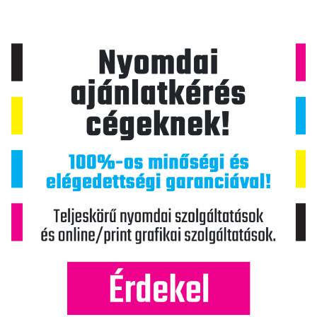
c
i
ó