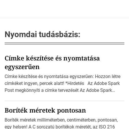
Nyomdai tudásbázis:
Címke készítése és nyomtatása
egyszerűen
Címke készítése és nyomtatása egyszerűen: Hozzon létre
címkéket ingyen, percek alatt! *Hirdetés Az Adobe Spark
Post megkönnyíti a címke tervezését Az Adobe Spark
Inspirációs galériája rengeteg professzionálisan
megtervezett sablont tartalmaz, amelyek segítségével
Boríték méretek pontosan
igazán foroghatnak a kreatív fogaskerekek, miközben
zajlik a saját címke készítése. Hogyan készítsünk címkét?
Boríték méretek milliméterben, centiméterben, pontosan,
Válasszon méretet és alakot: Válassza ki a kívánt címke
egy helyen! A C sorozatú borítékok méretét, az ISO 216