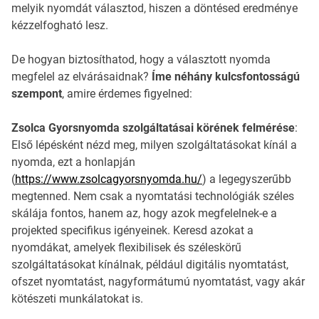
melyik nyomdát választod, hiszen a döntésed eredménye
kézzelfogható lesz.
De hogyan biztosíthatod, hogy a választott nyomda
megfelel az elvárásaidnak?
Íme néhány kulcsfontosságú
szempont
, amire érdemes figyelned:
Zsolca Gyorsnyomda szolgáltatásai körének felmérése
:
Első lépésként nézd meg, milyen szolgáltatásokat kínál a
nyomda, ezt a honlapján
(
https://www.zsolcagyorsnyomda.hu/
) a legegyszerűbb
megtenned. Nem csak a nyomtatási technológiák széles
skálája fontos, hanem az, hogy azok megfelelnek-e a
projekted specifikus igényeinek. Keresd azokat a
nyomdákat, amelyek flexibilisek és széleskörű
szolgáltatásokat kínálnak, például digitális nyomtatást,
ofszet nyomtatást, nagyformátumú nyomtatást, vagy akár
kötészeti munkálatokat is.