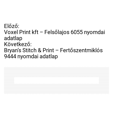
B
Előző:
e
Voxel Print kft – Felsőlajos 6055 nyomdai
j
adatlap
e
Következő:
g
Bryan’s Stitch & Print – Fertőszentmiklós
y
9444 nyomdai adatlap
z
é
s
n
a
v
i
g
á