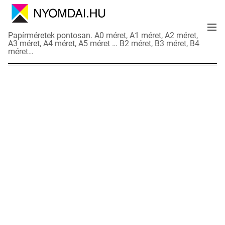
S
k
M
i
N
Papírméretek pontosan. A0 méret, A1 méret, A2 méret,
e
p
A3 méret, A4 méret, A5 méret … B2 méret, B3 méret, B4
y
n
méret…
t
o
u
o
m
c
d
o
a
n
i
t
a
e
d
n
a
t
t
l
a
p
o
k