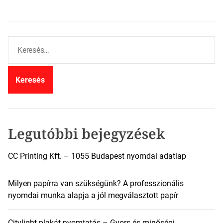
K
e
r
e
s
é
s
:
Legutóbbi bejegyzések
CC Printing Kft. – 1055 Budapest nyomdai adatlap
Milyen papírra van szükségünk? A professzionális
nyomdai munka alapja a jól megválasztott papír
Citylight plakát nyomtatás – Gyors és minőségi