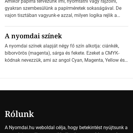
Amikor papírra tervezünk írni, nyomtatni vagy rajzolni,
nyomdai előkészítést!Nehogy az elkészült munka után
gyakran szembesülünk a papírméretek sokaságával. De
derüljön ki, hogy valamit másképp kellett volna csinálni! […]
vajon tisztában vagyunk-e azzal, milyen logika rejlik a
különböző méretű lapok mögött, és hogy miként
választhatjuk ki a legmegfelelőbbet projektjeinkhez?
A nyomdai színek
*Hirdetés Ebben a cikkben a papírméretek izgalmas
világába kalauzolunk el téged, hogy jobban megértsd,
A nyomdai színek alapját négy fő szín alkotja: ciánkék,
milyen szempontok alapján érdemes választanod a
bíborvörös (magenta), sárga és fekete. Ezeket a CMYK-
jövőben. Bevezetés a papírméretek világába A […]
kódnak nevezzük, ami az angol Cyan, Magenta, Yellow és
Key (fekete) szavak rövidítése. Ez a négy szín
keveredésével hozható létre szinte bármilyen más szín. De
vajon hogy is működik ez pontosan? *Hirdetés A nyomdai
színek részletei Amikor egy képet nyomtatnak, mindegyik
alapszínt külön-külön […]
Rólunk
A Nyomdai.hu weboldal célja, hogy betekintést nyújtsunk a