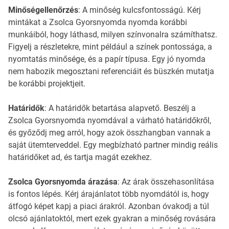
Minőségellenőrzés
: A minőség kulcsfontosságú. Kérj
mintákat a Zsolca Gyorsnyomda nyomda korábbi
munkáiból, hogy láthasd, milyen színvonalra számíthatsz.
Figyelj a részletekre, mint például a színek pontossága, a
nyomtatás minősége, és a papír típusa. Egy jó nyomda
nem habozik megosztani referenciáit és büszkén mutatja
be korábbi projektjeit.
Határidők
: A határidők betartása alapvető. Beszélj a
Zsolca Gyorsnyomda nyomdával a várható határidőkről,
és győződj meg arról, hogy azok összhangban vannak a
saját ütemterveddel. Egy megbízható partner mindig reális
határidőket ad, és tartja magát ezekhez.
Zsolca Gyorsnyomda árazása
: Az árak összehasonlítása
is fontos lépés. Kérj árajánlatot több nyomdától is, hogy
átfogó képet kapj a piaci árakról. Azonban óvakodj a túl
olcsó ajánlatoktól, mert ezek gyakran a minőség rovására