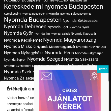
Fotólabor Budapesten
Gumibélyegző bolt Budapesten
Kereskedelmi nyomda Budapesten
nyomda
Kereskedelmi nyomda Budaörsön
Nyomda Balassagyarmat
Nyomda Budapesten
Nyomda Békéscsaba
Nyomda Debrecen
Nyomda Eger
Nyomda Gyula
Nyomda Győr
nyomdai.hu
Nyomda Kaposvár
nyomdai színek
Nyomda Magyarország
Nyomda Kecskemét
Nyomda Miskolc
Nyomda Mosonmagyaróvár
Nyomda Nagykanizsa
Nyomda Pécs
Nyomda Nyíregyháza
Nyomda Salgótarján
Nyomda Szeged
Nyomda Szekszárd
Nyomda Sopron
Nyomda Szombathely
Nyomda Szentendre
Nyomda Szolnok
Nyomda Székesfehérvár
Nyomda Tatabánya
Nyomda Vác
Nyomda Zalaegerszeg
nyomtatás
Nyomda Érd
Nyomtatás Budapesten
Papírméretek
Értékeljük a magánéletét
Szitanyomda Budapesten
Pólónyomtatás Budapesten
Sütiket használunk a böngészési élmény fokozására,
Tudásbázis
személyre szabott hirdetések vagy tartalmak megjelenítésére,
valamint a forgalom elemzésére. A "Mindent elfogad" gombra