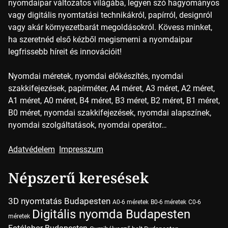
nyomdaipar változatos világába, legyen szó hagyományos
vagy digitális nyomtatási technikákról, papírról, designról
vagy akár környezetbarát megoldásokról. Kövess minket,
ha szeretnéd első kézből megismerni a nyomdaipar
legfrissebb híreit és innovációit!
Nyomdai méretek, nyomdai előkészítés, nyomdai
szakkifejezések, papírméter, A4 méret, A3 méret, A2 méret,
A1 méret, A0 méret, B4 méret, B3 méret, B2 méret, B1 méret,
B0 méret, nyomdai szakkifejezések, nyomdai alapszínek,
nyomdai szolgáltatások, nyomdai operátor…
Adatvédelem
Impresszum
Népszerű keresések
3D nyomtatás Budapesten
A0-6 méretek
B0-6 méretek
C0-6
Digitális nyomda Budapesten
méretek