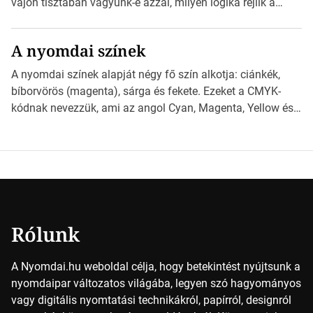
vajon tisztában vagyunk-e azzal, milyen logika rejlik a
különböző méretű lapok mögött, és hogy miként
választhatjuk ki a legmegfelelőbbet projektjeinkhez?
A nyomdai színek
*Hirdetés Ebben a cikkben a papírméretek izgalmas
világába kalauzolunk el téged, hogy jobban megértsd,
A nyomdai színek alapját négy fő szín alkotja: ciánkék,
milyen szempontok alapján érdemes választanod a
bíborvörös (magenta), sárga és fekete. Ezeket a CMYK-
jövőben. Bevezetés a papírméretek világába A […]
kódnak nevezzük, ami az angol Cyan, Magenta, Yellow és
Key (fekete) szavak rövidítése. Ez a négy szín
keveredésével hozható létre szinte bármilyen más szín. De
vajon hogy is működik ez pontosan? *Hirdetés A nyomdai
színek részletei Amikor egy képet nyomtatnak, mindegyik
alapszínt külön-külön […]
Rólunk
A Nyomdai.hu weboldal célja, hogy betekintést nyújtsunk a
nyomdaipar változatos világába, legyen szó hagyományos
vagy digitális nyomtatási technikákról, papírról, designról