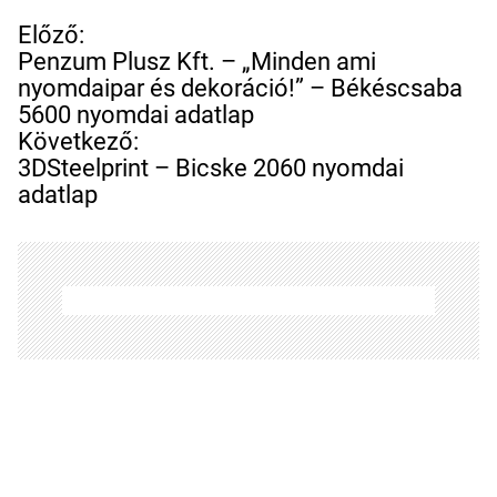
B
Előző:
e
Penzum Plusz Kft. – „Minden ami
j
nyomdaipar és dekoráció!” – Békéscsaba
e
5600 nyomdai adatlap
g
Következő:
y
3DSteelprint – Bicske 2060 nyomdai
z
adatlap
é
s
n
a
v
i
g
á
c
i
ó