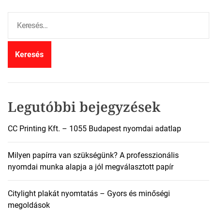
K
e
r
e
s
é
s
:
Legutóbbi bejegyzések
CC Printing Kft. – 1055 Budapest nyomdai adatlap
Milyen papírra van szükségünk? A professzionális
nyomdai munka alapja a jól megválasztott papír
Citylight plakát nyomtatás – Gyors és minőségi
megoldások