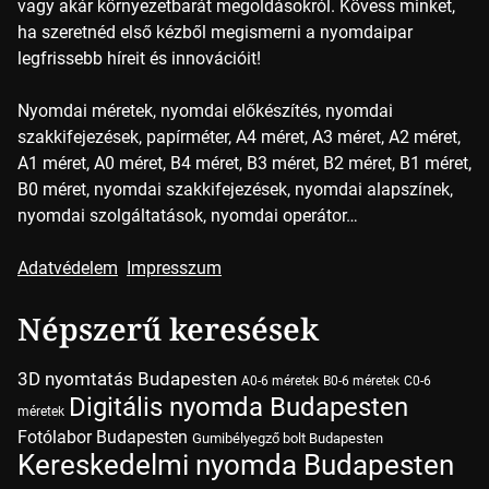
vagy akár környezetbarát megoldásokról. Kövess minket,
ha szeretnéd első kézből megismerni a nyomdaipar
legfrissebb híreit és innovációit!
Nyomdai méretek, nyomdai előkészítés, nyomdai
szakkifejezések, papírméter, A4 méret, A3 méret, A2 méret,
A1 méret, A0 méret, B4 méret, B3 méret, B2 méret, B1 méret,
B0 méret, nyomdai szakkifejezések, nyomdai alapszínek,
nyomdai szolgáltatások, nyomdai operátor…
Adatvédelem
Impresszum
Népszerű keresések
3D nyomtatás Budapesten
A0-6 méretek
B0-6 méretek
C0-6
Digitális nyomda Budapesten
méretek
Fotólabor Budapesten
Gumibélyegző bolt Budapesten
Kereskedelmi nyomda Budapesten