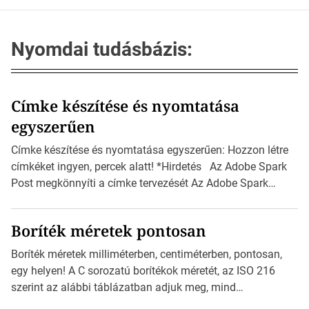
Nyomdai tudásbázis:
Címke készítése és nyomtatása
egyszerűen
Címke készítése és nyomtatása egyszerűen: Hozzon létre
címkéket ingyen, percek alatt! *Hirdetés Az Adobe Spark
Post megkönnyíti a címke tervezését Az Adobe Spark
Inspirációs galériája rengeteg professzionálisan
megtervezett sablont tartalmaz, amelyek segítségével
Boríték méretek pontosan
igazán foroghatnak a kreatív fogaskerekek, miközben
zajlik a saját címke készítése. Hogyan készítsünk címkét?
Boríték méretek milliméterben, centiméterben, pontosan,
Válasszon méretet és alakot: Válassza ki a kívánt címke
egy helyen! A C sorozatú borítékok méretét, az ISO 216
méretét. Akár néhány […]
szerint az alábbi táblázatban adjuk meg, mind
milliméterben, mind centiméterben. *Hirdetés C sorozatú