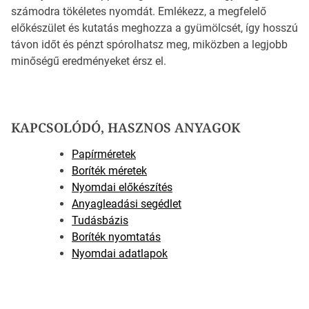
számodra tökéletes nyomdát. Emlékezz, a megfelelő
előkészület és kutatás meghozza a gyümölcsét, így hosszú
távon időt és pénzt spórolhatsz meg, miközben a legjobb
minőségű eredményeket érsz el.
KAPCSOLÓDÓ, HASZNOS ANYAGOK
Papírméretek
Boríték méretek
Nyomdai előkészítés
Anyagleadási segédlet
Tudásbázis
Boríték nyomtatás
Nyomdai adatlapok