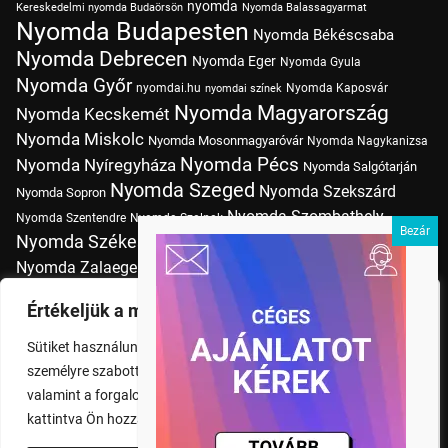
nyomda
Kereskedelmi nyomda Budaörsön
Nyomda Balassagyarmat
Nyomda Budapesten
Nyomda Békéscsaba
Nyomda Debrecen
Nyomda Eger
Nyomda Gyula
Nyomda Győr
nyomdai.hu
Nyomda Kaposvár
nyomdai színek
Nyomda Magyarország
Nyomda Kecskemét
Nyomda Miskolc
Nyomda Mosonmagyaróvár
Nyomda Nagykanizsa
Nyomda Pécs
Nyomda Nyíregyháza
Nyomda Salgótarján
Nyomda Szeged
Nyomda Szekszárd
Nyomda Sopron
Nyomda Szombathely
Nyomda Szentendre
Nyomda Szolnok
Nyomda Székesfehérvár
Nyomda Tatabánya
Nyomda Vác
Nyomda Zalaegerszeg
nyomtatás
Nyomda Érd
Nyomtatás Budapesten
Papírméretek
Értékeljük a magánéletét
Szitanyomda Budapesten
Pólónyomtatás Budapesten
Sütiket használunk a böngészési élmény fokozására,
Tudásbázis
személyre szabott hirdetések vagy tartalmak megjelenítésére,
valamint a forgalom elemzésére. A "Mindent elfogad" gombra
kattintva Ön hozzájárul a cookie-k használatához.