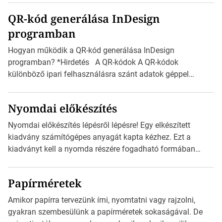
boríték méretek Az alábbi ábra az egyes borítékok méretét
QR-kód generálása InDesign
mutatja az A4-es papírlaphoz viszonyítva. Az amerikai és
programban
észak-amerikai boríték méretére az ISO 216 nem
vonatkozik. Boríték méretének táblázata C0-tól […]
Hogyan működik a QR-kód generálása InDesign
programban? *Hirdetés A QR-kódok A QR-kódok
különböző ipari felhasználásra szánt adatok géppel
olvasható nyomtatott megfelelői. Ez mára általánossá vált
a fogyasztóknak szánt hirdetésekben. A felhasználó
Nyomdai előkészítés
okostelefonjára telepíthet egy QR-kód-leolvasó
alkalmazást, ami leolvasni és dekódolni képes az URL-
Nyomdai előkészítés lépésről lépésre! Egy elkészített
információt és átirányítja a telefon böngészőjét a cég
kiadvány számítógépes anyagát kapta kézhez. Ezt a
weblapjára. A QR-kód beolvasása után a felhasználó
kiadványt kell a nyomda részére fogadható formában
szöveges üzenetet […]
eljuttatnia Nyomdai kivitelezésre előkészítenie. Amit
kézhez kapott az egy InDesign file, sok kép file,
Papírméretek
Illustratorban készült vektorgrafika. *Hirdetés Minden
esetben konzultáljunk a nyomdával, mielőtt elkezdjük a
Amikor papírra tervezünk írni, nyomtatni vagy rajzolni,
nyomdai előkészítést!Nehogy az elkészült munka után
gyakran szembesülünk a papírméretek sokaságával. De
derüljön ki, hogy valamit másképp kellett volna csinálni! […]