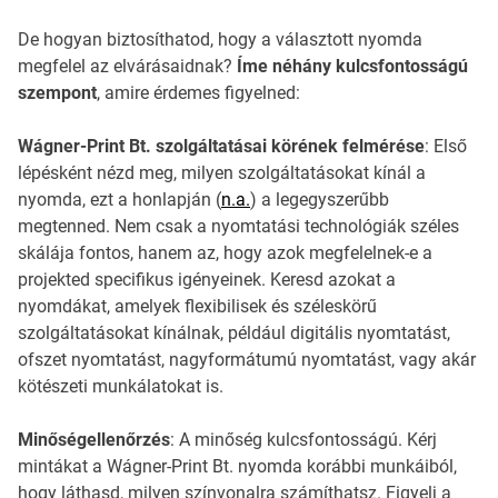
De hogyan biztosíthatod, hogy a választott nyomda
megfelel az elvárásaidnak?
Íme néhány kulcsfontosságú
szempont
, amire érdemes figyelned:
Wágner-Print Bt. szolgáltatásai körének felmérése
: Első
lépésként nézd meg, milyen szolgáltatásokat kínál a
nyomda, ezt a honlapján (
n.a.
) a legegyszerűbb
megtenned. Nem csak a nyomtatási technológiák széles
skálája fontos, hanem az, hogy azok megfelelnek-e a
projekted specifikus igényeinek. Keresd azokat a
nyomdákat, amelyek flexibilisek és széleskörű
szolgáltatásokat kínálnak, például digitális nyomtatást,
ofszet nyomtatást, nagyformátumú nyomtatást, vagy akár
kötészeti munkálatokat is.
Minőségellenőrzés
: A minőség kulcsfontosságú. Kérj
mintákat a Wágner-Print Bt. nyomda korábbi munkáiból,
hogy láthasd, milyen színvonalra számíthatsz. Figyelj a