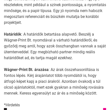
részletekre, mint például a színek pontossága, a nyomtatás
minősége, és a papír típusa. Egy jó nyomda nem habozik
megosztani referenciáit és büszkén mutatja be korábbi
projektjeit.
Határidők
: A határidők betartása alapvető. Beszélj a
Wágner-Print Bt. nyomdával a várható határidőkről, és
győződj meg arról, hogy azok összhangban vannak a saját
ütemterveddel. Egy megbízható partner mindig reális
határidőket ad, és tartja magát ezekhez.
Wágner-Print Bt. árazása
: Az árak összehasonlítása is
fontos lépés. Kérj árajánlatot több nyomdától is, hogy
átfogó képet kapj a piaci árakról. Azonban óvakodj a túl
olcsó ajánlatoktól, mert ezek gyakran a minőség rovására
mennek. Keress egyensúlyt az ár és a minőség között.
*Hirdetés