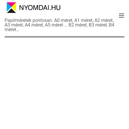
S
k
M
i
N
Papírméretek pontosan. A0 méret, A1 méret, A2 méret,
e
p
A3 méret, A4 méret, A5 méret … B2 méret, B3 méret, B4
y
n
méret…
t
o
u
o
m
c
d
o
a
n
i
t
a
e
d
n
a
t
t
l
a
p
o
k