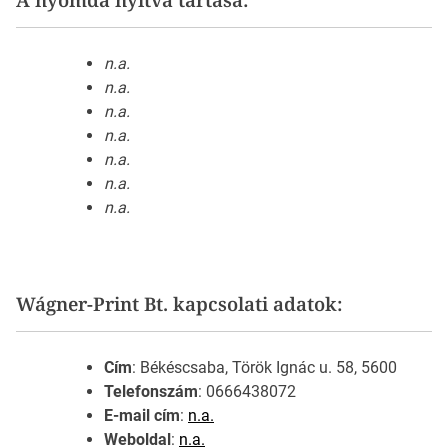
n.a.
n.a.
n.a.
n.a.
n.a.
n.a.
n.a.
Wágner-Print Bt. kapcsolati adatok:
Cím
: Békéscsaba, Török Ignác u. 58, 5600
Telefonszám
: 0666438072
E-mail cím
:
n.a.
Weboldal
:
n.a.