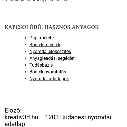
KAPCSOLÓDÓ, HASZNOS ANYAGOK
Papírméretek
Boríték méretek
Nyomdai előkészítés
Anyagleadási segédlet
Tudásbázis
Boríték nyomtatás
Nyomdai adatlapok
B
Előző:
e
kreativ3d.hu – 1203 Budapest nyomdai
j
adatlap