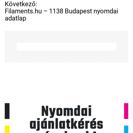
e
Következő:
g
Filaments.hu – 1138 Budapest nyomdai
y
adatlap
z
é
s
n
a
v
i
g
á
c
i
ó