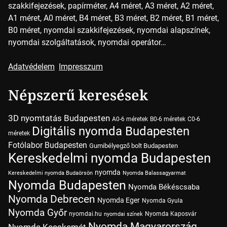
szakkifejezések, papírméter, A4 méret, A3 méret, A2 méret,
A1 méret, A0 méret, B4 méret, B3 méret, B2 méret, B1 méret,
B0 méret, nyomdai szakkifejezések, nyomdai alapszínek,
nyomdai szolgáltatások, nyomdai operátor…
Adatvédelem
Impresszum
Népszerű keresések
3D nyomtatás Budapesten
A0-6 méretek
B0-6 méretek
C0-6
Digitális nyomda Budapesten
méretek
Fotólabor Budapesten
Gumibélyegző bolt Budapesten
Kereskedelmi nyomda Budapesten
nyomda
Kereskedelmi nyomda Budaörsön
Nyomda Balassagyarmat
Nyomda Budapesten
Nyomda Békéscsaba
Nyomda Debrecen
Nyomda Eger
Nyomda Gyula
Nyomda Győr
nyomdai.hu
Nyomda Kaposvár
nyomdai színek
Nyomda Magyarország