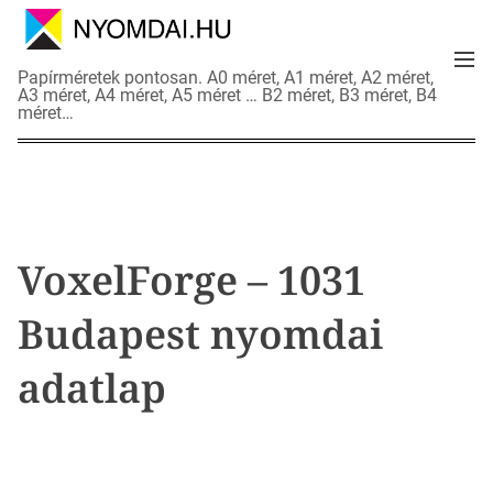
S
k
M
i
N
Papírméretek pontosan. A0 méret, A1 méret, A2 méret,
e
p
A3 méret, A4 méret, A5 méret … B2 méret, B3 méret, B4
y
n
méret…
t
o
u
o
m
c
d
o
a
n
i
t
a
VoxelForge – 1031
e
d
n
a
Budapest nyomdai
t
t
l
adatlap
a
p
o
k