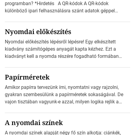
programban? *Hirdetés A QR-kódok A QR-kódok
különböző ipari felhasználásra szánt adatok géppel
olvasható nyomtatott megfelelői. Ez mára általánossá vált
a fogyasztóknak szánt hirdetésekben. A felhasználó
Nyomdai előkészítés
okostelefonjára telepíthet egy QR-kód-leolvasó
alkalmazást, ami leolvasni és dekódolni képes az URL-
Nyomdai előkészítés lépésről lépésre! Egy elkészített
információt és átirányítja a telefon böngészőjét a cég
kiadvány számítógépes anyagát kapta kézhez. Ezt a
weblapjára. A QR-kód beolvasása után a felhasználó
kiadványt kell a nyomda részére fogadható formában
szöveges üzenetet […]
eljuttatnia Nyomdai kivitelezésre előkészítenie. Amit
kézhez kapott az egy InDesign file, sok kép file,
Papírméretek
Illustratorban készült vektorgrafika. *Hirdetés Minden
esetben konzultáljunk a nyomdával, mielőtt elkezdjük a
Amikor papírra tervezünk írni, nyomtatni vagy rajzolni,
nyomdai előkészítést!Nehogy az elkészült munka után
gyakran szembesülünk a papírméretek sokaságával. De
derüljön ki, hogy valamit másképp kellett volna csinálni! […]
vajon tisztában vagyunk-e azzal, milyen logika rejlik a
különböző méretű lapok mögött, és hogy miként
választhatjuk ki a legmegfelelőbbet projektjeinkhez?
A nyomdai színek
*Hirdetés Ebben a cikkben a papírméretek izgalmas
világába kalauzolunk el téged, hogy jobban megértsd,
A nyomdai színek alapját négy fő szín alkotja: ciánkék,