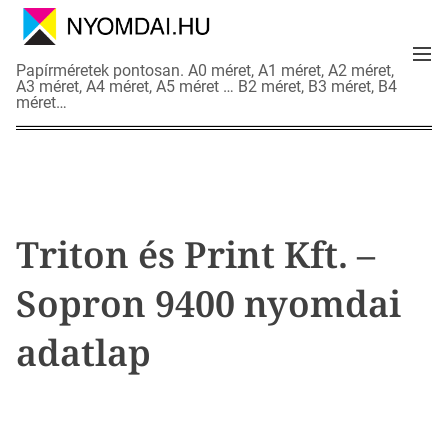
S
k
M
i
N
Papírméretek pontosan. A0 méret, A1 méret, A2 méret,
e
p
A3 méret, A4 méret, A5 méret … B2 méret, B3 méret, B4
y
n
méret…
t
o
u
o
m
c
d
o
a
n
i
t
a
Triton és Print Kft. –
e
d
n
a
Sopron 9400 nyomdai
t
t
l
adatlap
a
p
o
k