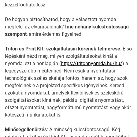
kézzelfogható lesz.
De hogyan biztosíthatod, hogy a választott nyomda
megfelel az elvárásaidnak?
Íme néhány kulcsfontosságú
szempont
, amire érdemes figyelned:
Triton és Print Kft. szolgáltatásai körének felmérése
: Első
lépésként nézd meg, milyen szolgáltatásokat kínál a
nyomda, ezt a honlapján (
https://tritonnyomda.hu/hu/
) a
legegyszerűbb megtenned. Nem csak a nyomtatási
technológiák széles skálája fontos, hanem az, hogy azok
megfelelnek-e a projekted specifikus igényeinek. Keresd
azokat a nyomdákat, amelyek flexibilisek és széleskörű
szolgáltatásokat kínálnak, például digitális nyomtatást,
ofszet nyomtatást, nagyformátumú nyomtatást, vagy akár
kötészeti munkálatokat is.
Minőségellenőrzés
: A minőség kulcsfontosságú. Kérj
mintákat a Triton és Print Kft. nyomda korábbi munkáiból,