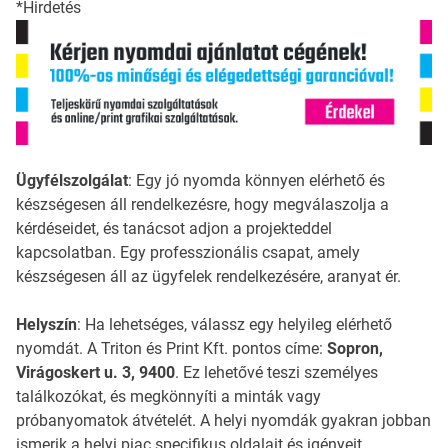
*Hirdetés
Ügyfélszolgálat
: Egy jó nyomda könnyen elérhető és
készségesen áll rendelkezésre, hogy megválaszolja a
kérdéseidet, és tanácsot adjon a projekteddel
kapcsolatban. Egy professzionális csapat, amely
készségesen áll az ügyfelek rendelkezésére, aranyat ér.
Helyszín
: Ha lehetséges, válassz egy helyileg elérhető
nyomdát. A Triton és Print Kft. pontos címe:
Sopron,
Virágoskert u. 3, 9400
. Ez lehetővé teszi személyes
találkozókat, és megkönnyíti a minták vagy
próbanyomatok átvételét. A helyi nyomdák gyakran jobban
ismerik a helyi piac specifikus oldalait és igényeit.