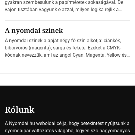
nyomdai előkészítést!Nehogy az elkészült munka után
gyakran szembesülünk a papírméretek sokaságával. De
derüljön ki, hogy valamit másképp kellett volna csinálni! […]
vajon tisztában vagyunk-e azzal, milyen logika rejlik a
különböző méretű lapok mögött, és hogy miként
választhatjuk ki a legmegfelelőbbet projektjeinkhez?
A nyomdai színek
*Hirdetés Ebben a cikkben a papírméretek izgalmas
világába kalauzolunk el téged, hogy jobban megértsd,
A nyomdai színek alapját négy fő szín alkotja: ciánkék,
milyen szempontok alapján érdemes választanod a
bíborvörös (magenta), sárga és fekete. Ezeket a CMYK-
jövőben. Bevezetés a papírméretek világába A […]
kódnak nevezzük, ami az angol Cyan, Magenta, Yellow és
Key (fekete) szavak rövidítése. Ez a négy szín
keveredésével hozható létre szinte bármilyen más szín. De
vajon hogy is működik ez pontosan? *Hirdetés A nyomdai
színek részletei Amikor egy képet nyomtatnak, mindegyik
alapszínt külön-külön […]
Rólunk
A Nyomdai.hu weboldal célja, hogy betekintést nyújtsunk a
nyomdaipar változatos világába, legyen szó hagyományos