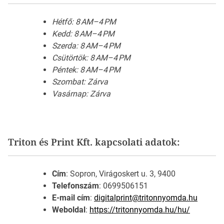
Hétfő: 8 AM–4 PM
Kedd: 8 AM–4 PM
Szerda: 8 AM–4 PM
Csütörtök: 8 AM–4 PM
Péntek: 8 AM–4 PM
Szombat: Zárva
Vasárnap: Zárva
Triton és Print Kft. kapcsolati adatok:
Cím
: Sopron, Virágoskert u. 3, 9400
Telefonszám
: 0699506151
E-mail cím
:
digitalprint@tritonnyomda.hu
Weboldal
:
https://tritonnyomda.hu/hu/