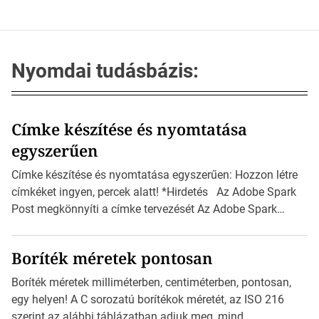
Nyomdai tudásbázis:
Címke készítése és nyomtatása
egyszerűen
Címke készítése és nyomtatása egyszerűen: Hozzon létre
címkéket ingyen, percek alatt! *Hirdetés Az Adobe Spark
Post megkönnyíti a címke tervezését Az Adobe Spark
Inspirációs galériája rengeteg professzionálisan
megtervezett sablont tartalmaz, amelyek segítségével
Boríték méretek pontosan
igazán foroghatnak a kreatív fogaskerekek, miközben
zajlik a saját címke készítése. Hogyan készítsünk címkét?
Boríték méretek milliméterben, centiméterben, pontosan,
Válasszon méretet és alakot: Válassza ki a kívánt címke
egy helyen! A C sorozatú borítékok méretét, az ISO 216
méretét. Akár néhány […]
szerint az alábbi táblázatban adjuk meg, mind