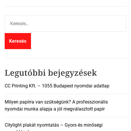
K
e
r
e
s
é
s
:
Legutóbbi bejegyzések
CC Printing Kft. – 1055 Budapest nyomdai adatlap
Milyen papírra van szükségünk? A professzionális
nyomdai munka alapja a jól megválasztott papír
Citylight plakát nyomtatás – Gyors és minőségi