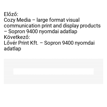
B
Előző:
e
Cozy Media – large format visual
j
communication print and display products
e
– Sopron 9400 nyomdai adatlap
g
Következő:
y
Lővér Print Kft. – Sopron 9400 nyomdai
z
adatlap
é
s
n
a
v
i
g
á
c
i