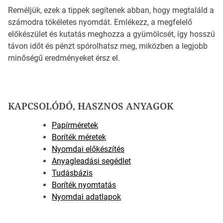
Reméljük, ezek a tippek segítenek abban, hogy megtaláld a
számodra tökéletes nyomdát. Emlékezz, a megfelelő
előkészület és kutatás meghozza a gyümölcsét, így hosszú
távon időt és pénzt spórolhatsz meg, miközben a legjobb
minőségű eredményeket érsz el.
KAPCSOLÓDÓ, HASZNOS ANYAGOK
Papírméretek
Boríték méretek
Nyomdai előkészítés
Anyagleadási segédlet
Tudásbázis
Boríték nyomtatás
Nyomdai adatlapok