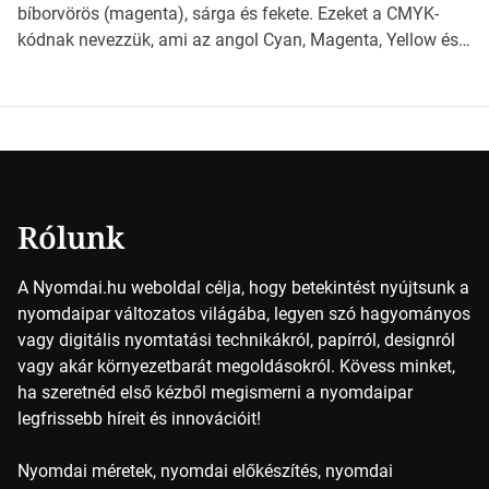
milyen szempontok alapján érdemes választanod a
bíborvörös (magenta), sárga és fekete. Ezeket a CMYK-
jövőben. Bevezetés a papírméretek világába A […]
kódnak nevezzük, ami az angol Cyan, Magenta, Yellow és
Key (fekete) szavak rövidítése. Ez a négy szín
keveredésével hozható létre szinte bármilyen más szín. De
vajon hogy is működik ez pontosan? *Hirdetés A nyomdai
színek részletei Amikor egy képet nyomtatnak, mindegyik
alapszínt külön-külön […]
Rólunk
A Nyomdai.hu weboldal célja, hogy betekintést nyújtsunk a
nyomdaipar változatos világába, legyen szó hagyományos
vagy digitális nyomtatási technikákról, papírról, designról
vagy akár környezetbarát megoldásokról. Kövess minket,
ha szeretnéd első kézből megismerni a nyomdaipar
legfrissebb híreit és innovációit!
Nyomdai méretek, nyomdai előkészítés, nyomdai