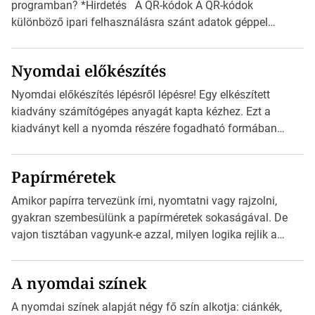
programban? *Hirdetés A QR-kódok A QR-kódok
különböző ipari felhasználásra szánt adatok géppel
olvasható nyomtatott megfelelői. Ez mára általánossá vált
a fogyasztóknak szánt hirdetésekben. A felhasználó
Nyomdai előkészítés
okostelefonjára telepíthet egy QR-kód-leolvasó
alkalmazást, ami leolvasni és dekódolni képes az URL-
Nyomdai előkészítés lépésről lépésre! Egy elkészített
információt és átirányítja a telefon böngészőjét a cég
kiadvány számítógépes anyagát kapta kézhez. Ezt a
weblapjára. A QR-kód beolvasása után a felhasználó
kiadványt kell a nyomda részére fogadható formában
szöveges üzenetet […]
eljuttatnia Nyomdai kivitelezésre előkészítenie. Amit
kézhez kapott az egy InDesign file, sok kép file,
Papírméretek
Illustratorban készült vektorgrafika. *Hirdetés Minden
esetben konzultáljunk a nyomdával, mielőtt elkezdjük a
Amikor papírra tervezünk írni, nyomtatni vagy rajzolni,
nyomdai előkészítést!Nehogy az elkészült munka után
gyakran szembesülünk a papírméretek sokaságával. De
derüljön ki, hogy valamit másképp kellett volna csinálni! […]
vajon tisztában vagyunk-e azzal, milyen logika rejlik a
különböző méretű lapok mögött, és hogy miként
választhatjuk ki a legmegfelelőbbet projektjeinkhez?
A nyomdai színek
*Hirdetés Ebben a cikkben a papírméretek izgalmas
világába kalauzolunk el téged, hogy jobban megértsd,
A nyomdai színek alapját négy fő szín alkotja: ciánkék,