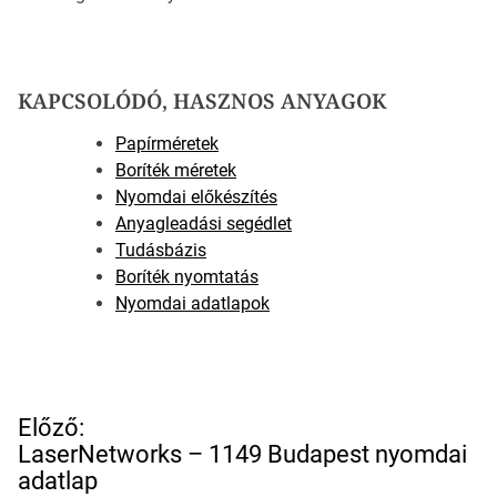
KAPCSOLÓDÓ, HASZNOS ANYAGOK
Papírméretek
Boríték méretek
Nyomdai előkészítés
Anyagleadási segédlet
Tudásbázis
Boríték nyomtatás
Nyomdai adatlapok
B
Előző:
e
LaserNetworks – 1149 Budapest nyomdai
j
adatlap