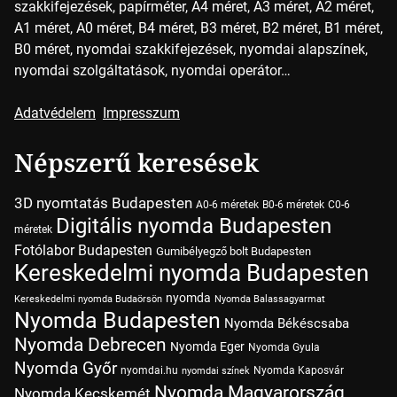
szakkifejezések, papírméter, A4 méret, A3 méret, A2 méret,
A1 méret, A0 méret, B4 méret, B3 méret, B2 méret, B1 méret,
B0 méret, nyomdai szakkifejezések, nyomdai alapszínek,
nyomdai szolgáltatások, nyomdai operátor…
Adatvédelem
Impresszum
Népszerű keresések
3D nyomtatás Budapesten
A0-6 méretek
B0-6 méretek
C0-6
Digitális nyomda Budapesten
méretek
Fotólabor Budapesten
Gumibélyegző bolt Budapesten
Kereskedelmi nyomda Budapesten
nyomda
Kereskedelmi nyomda Budaörsön
Nyomda Balassagyarmat
Nyomda Budapesten
Nyomda Békéscsaba
Nyomda Debrecen
Nyomda Eger
Nyomda Gyula
Nyomda Győr
nyomdai.hu
Nyomda Kaposvár
nyomdai színek
Nyomda Magyarország
Nyomda Kecskemét