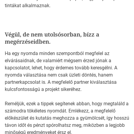
tintákat alkalmaznak.
Végül, de nem utolsósorban, bízz a
megérzéseidben.
Ha egy nyomda minden szempontból megfelel az
elvárásaidnak, de valamiért mégsem érzed jónak a
kapcsolatot, lehet, hogy érdemes tovább keresgélni. A
nyomda választása nem csak üzleti döntés, hanem
partnerkapcsolat is. A megfelelő partner kiválasztása
kulcsfontosságú a projekt sikeréhez.
Reméljük, ezek a tippek segítenek abban, hogy megtaláld a
számodra tökéletes nyomdát. Emlékezz, a megfelelő
előkészület és kutatás meghozza a gyümölcsét, így hosszú
távon időt és pénzt spórolhatsz meg, miközben a legjobb
minőségű eredményeket érsz el.