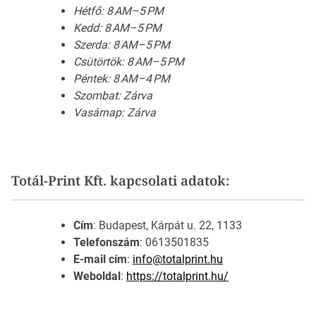
Hétfő: 8 AM–5 PM
Kedd: 8 AM–5 PM
Szerda: 8 AM–5 PM
Csütörtök: 8 AM–5 PM
Péntek: 8 AM–4 PM
Szombat: Zárva
Vasárnap: Zárva
Totál-Print Kft. kapcsolati adatok:
Cím
: Budapest, Kárpát u. 22, 1133
Telefonszám
: 0613501835
E-mail cím
:
info@totalprint.hu
Weboldal
:
https://totalprint.hu/