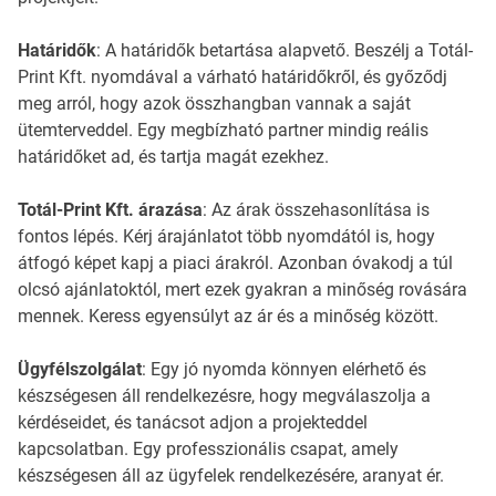
Határidők
: A határidők betartása alapvető. Beszélj a Totál-
Print Kft. nyomdával a várható határidőkről, és győződj
meg arról, hogy azok összhangban vannak a saját
ütemterveddel. Egy megbízható partner mindig reális
határidőket ad, és tartja magát ezekhez.
Totál-Print Kft. árazása
: Az árak összehasonlítása is
fontos lépés. Kérj árajánlatot több nyomdától is, hogy
átfogó képet kapj a piaci árakról. Azonban óvakodj a túl
olcsó ajánlatoktól, mert ezek gyakran a minőség rovására
mennek. Keress egyensúlyt az ár és a minőség között.
Ügyfélszolgálat
: Egy jó nyomda könnyen elérhető és
készségesen áll rendelkezésre, hogy megválaszolja a
kérdéseidet, és tanácsot adjon a projekteddel
kapcsolatban. Egy professzionális csapat, amely
készségesen áll az ügyfelek rendelkezésére, aranyat ér.