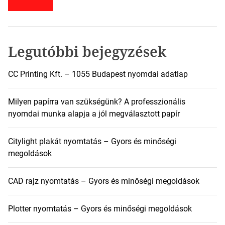
s
é
s
:
Legutóbbi bejegyzések
CC Printing Kft. – 1055 Budapest nyomdai adatlap
Milyen papírra van szükségünk? A professzionális
nyomdai munka alapja a jól megválasztott papír
Citylight plakát nyomtatás – Gyors és minőségi
megoldások
CAD rajz nyomtatás – Gyors és minőségi megoldások
Plotter nyomtatás – Gyors és minőségi megoldások