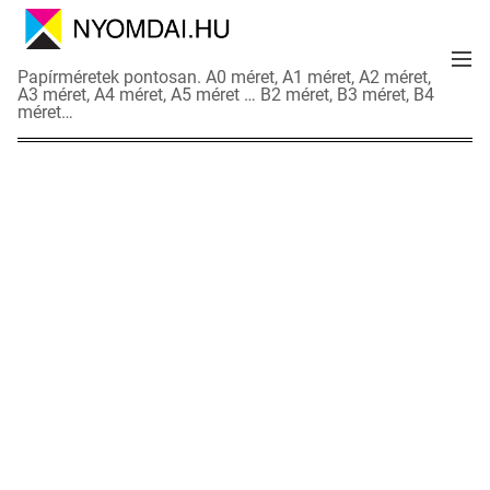
S
k
M
i
N
Papírméretek pontosan. A0 méret, A1 méret, A2 méret,
e
p
A3 méret, A4 méret, A5 méret … B2 méret, B3 méret, B4
y
n
méret…
t
o
u
o
m
c
d
o
a
n
i
t
a
e
d
n
a
t
t
l
a
p
o
k