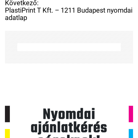
e
Következő:
g
PlastiPrint T Kft. – 1211 Budapest nyomdai
y
adatlap
z
é
s
n
a
v
i
g
á
c
i
ó