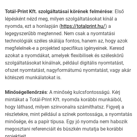
Totál-Print Kft. szolgáltatásai körének felmérése
: Első
lépésként nézd meg, milyen szolgáltatásokat kínál a
nyomda, ezt a honlapján (
https://totalprint.hu/
) a
legegyszerűbb megtenned. Nem csak a nyomtatási
technológiák széles skálája fontos, hanem az, hogy azok
megfelelnek-e a projekted specifikus igényeinek. Keresd
azokat a nyomdákat, amelyek flexibilisek és széleskörű
szolgáltatásokat kínálnak, például digitális nyomtatást,
ofszet nyomtatást, nagyformátumú nyomtatást, vagy akár
kötészeti munkálatokat is.
Minőségellenőrzés
: A minőség kulcsfontosságú. Kérj
mintákat a Totál-Print Kft. nyomda korábbi munkáiból,
hogy láthasd, milyen színvonalra számíthatsz. Figyelj a
részletekre, mint például a színek pontossága, a nyomtatás
minősége, és a papír típusa. Egy jó nyomda nem habozik
megosztani referenciáit és büszkén mutatja be korábbi
projektjeit.