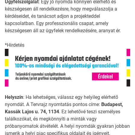
Ügyfélszolgálat
: Egy jó nyomda könnyen elérhető és
készségesen áll rendelkezésre, hogy megválaszolja a
kérdéseidet, és tanácsot adjon a projekteddel
kapcsolatban. Egy professzionális csapat, amely
készségesen áll az ügyfelek rendelkezésére, aranyat ér.
*Hirdetés
Helyszín
: Ha lehetséges, válassz egy helyileg elérhető
nyomdát. A Tervrajz nyomtatás pontos címe:
Budapest,
Kassák Lajos u. 74, 1134
. Ez lehetővé teszi személyes
találkozókat, és megkönnyíti a minták vagy
próbanyomatok átvételét. A helyi nyomdák gyakran jobban
ismerik a helyi piac specifikus oldalait és igényeit.