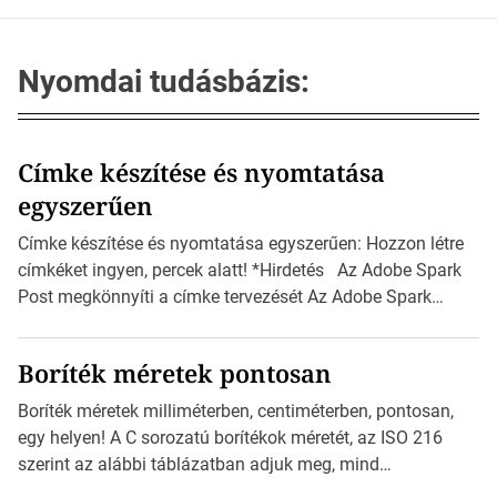
Nyomdai tudásbázis:
Címke készítése és nyomtatása
egyszerűen
Címke készítése és nyomtatása egyszerűen: Hozzon létre
címkéket ingyen, percek alatt! *Hirdetés Az Adobe Spark
Post megkönnyíti a címke tervezését Az Adobe Spark
Inspirációs galériája rengeteg professzionálisan
megtervezett sablont tartalmaz, amelyek segítségével
Boríték méretek pontosan
igazán foroghatnak a kreatív fogaskerekek, miközben
zajlik a saját címke készítése. Hogyan készítsünk címkét?
Boríték méretek milliméterben, centiméterben, pontosan,
Válasszon méretet és alakot: Válassza ki a kívánt címke
egy helyen! A C sorozatú borítékok méretét, az ISO 216
méretét. Akár néhány […]
szerint az alábbi táblázatban adjuk meg, mind
milliméterben, mind centiméterben. *Hirdetés C sorozatú