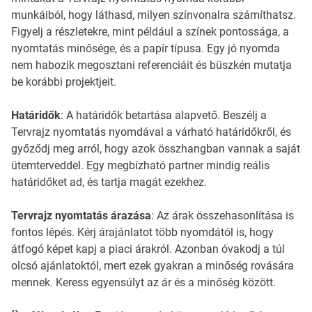
munkáiból, hogy láthasd, milyen színvonalra számíthatsz.
Figyelj a részletekre, mint például a színek pontossága, a
nyomtatás minősége, és a papír típusa. Egy jó nyomda
nem habozik megosztani referenciáit és büszkén mutatja
be korábbi projektjeit.
Határidők
: A határidők betartása alapvető. Beszélj a
Tervrajz nyomtatás nyomdával a várható határidőkről, és
győződj meg arról, hogy azok összhangban vannak a saját
ütemterveddel. Egy megbízható partner mindig reális
határidőket ad, és tartja magát ezekhez.
Tervrajz nyomtatás árazása
: Az árak összehasonlítása is
fontos lépés. Kérj árajánlatot több nyomdától is, hogy
átfogó képet kapj a piaci árakról. Azonban óvakodj a túl
olcsó ajánlatoktól, mert ezek gyakran a minőség rovására
mennek. Keress egyensúlyt az ár és a minőség között.