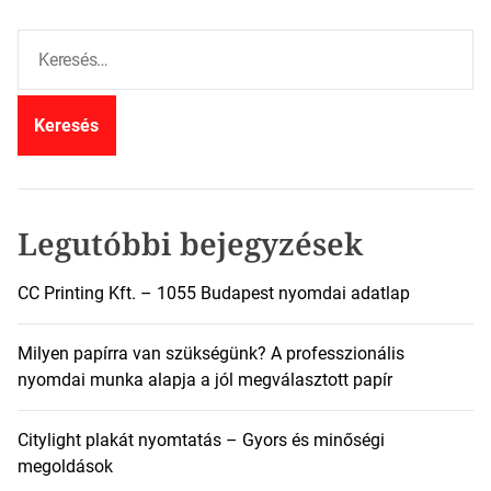
K
e
r
e
s
é
s
:
Legutóbbi bejegyzések
CC Printing Kft. – 1055 Budapest nyomdai adatlap
Milyen papírra van szükségünk? A professzionális
nyomdai munka alapja a jól megválasztott papír
Citylight plakát nyomtatás – Gyors és minőségi
megoldások