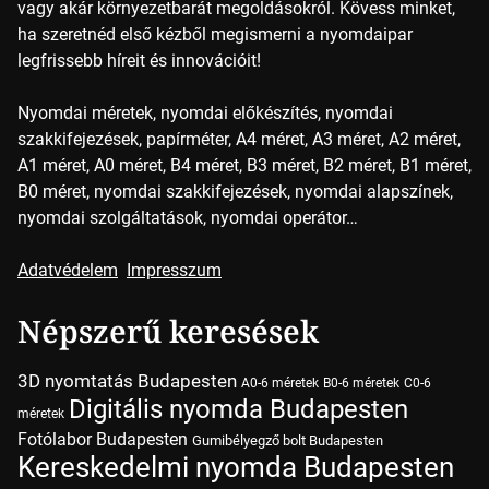
vagy akár környezetbarát megoldásokról. Kövess minket,
ha szeretnéd első kézből megismerni a nyomdaipar
legfrissebb híreit és innovációit!
Nyomdai méretek, nyomdai előkészítés, nyomdai
szakkifejezések, papírméter, A4 méret, A3 méret, A2 méret,
A1 méret, A0 méret, B4 méret, B3 méret, B2 méret, B1 méret,
B0 méret, nyomdai szakkifejezések, nyomdai alapszínek,
nyomdai szolgáltatások, nyomdai operátor…
Adatvédelem
Impresszum
Népszerű keresések
3D nyomtatás Budapesten
A0-6 méretek
B0-6 méretek
C0-6
Digitális nyomda Budapesten
méretek
Fotólabor Budapesten
Gumibélyegző bolt Budapesten
Kereskedelmi nyomda Budapesten