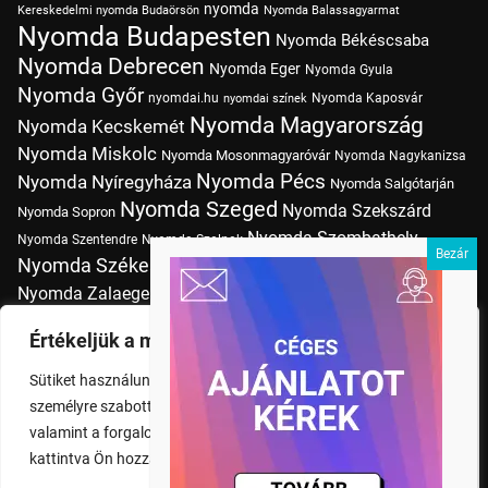
nyomda
Kereskedelmi nyomda Budaörsön
Nyomda Balassagyarmat
Nyomda Budapesten
Nyomda Békéscsaba
Nyomda Debrecen
Nyomda Eger
Nyomda Gyula
Nyomda Győr
nyomdai.hu
Nyomda Kaposvár
nyomdai színek
Nyomda Magyarország
Nyomda Kecskemét
Nyomda Miskolc
Nyomda Mosonmagyaróvár
Nyomda Nagykanizsa
Nyomda Pécs
Nyomda Nyíregyháza
Nyomda Salgótarján
Nyomda Szeged
Nyomda Szekszárd
Nyomda Sopron
Nyomda Szombathely
Nyomda Szentendre
Nyomda Szolnok
Nyomda Székesfehérvár
Nyomda Tatabánya
Nyomda Vác
Nyomda Zalaegerszeg
nyomtatás
Nyomda Érd
Nyomtatás Budapesten
Papírméretek
Értékeljük a magánéletét
Szitanyomda Budapesten
Pólónyomtatás Budapesten
Sütiket használunk a böngészési élmény fokozására,
Tudásbázis
személyre szabott hirdetések vagy tartalmak megjelenítésére,
valamint a forgalom elemzésére. A "Mindent elfogad" gombra
kattintva Ön hozzájárul a cookie-k használatához.