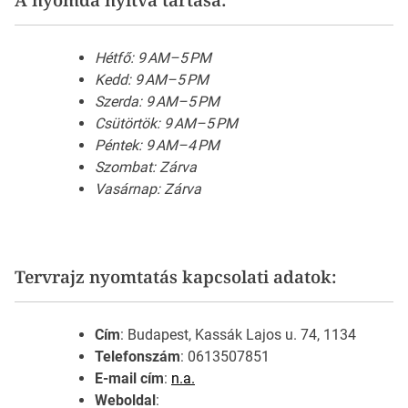
Hétfő: 9 AM–5 PM
Kedd: 9 AM–5 PM
Szerda: 9 AM–5 PM
Csütörtök: 9 AM–5 PM
Péntek: 9 AM–4 PM
Szombat: Zárva
Vasárnap: Zárva
Tervrajz nyomtatás kapcsolati adatok:
Cím
: Budapest, Kassák Lajos u. 74, 1134
Telefonszám
: 0613507851
E-mail cím
:
n.a.
Weboldal
: