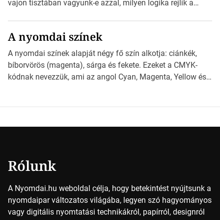
vajon tisztában vagyunk-e azzal, milyen logika rejlik a
különböző méretű lapok mögött, és hogy miként
választhatjuk ki a legmegfelelőbbet projektjeinkhez?
A nyomdai színek
*Hirdetés Ebben a cikkben a papírméretek izgalmas
világába kalauzolunk el téged, hogy jobban megértsd,
A nyomdai színek alapját négy fő szín alkotja: ciánkék,
milyen szempontok alapján érdemes választanod a
bíborvörös (magenta), sárga és fekete. Ezeket a CMYK-
jövőben. Bevezetés a papírméretek világába A […]
kódnak nevezzük, ami az angol Cyan, Magenta, Yellow és
Key (fekete) szavak rövidítése. Ez a négy szín
keveredésével hozható létre szinte bármilyen más szín. De
vajon hogy is működik ez pontosan? *Hirdetés A nyomdai
színek részletei Amikor egy képet nyomtatnak, mindegyik
alapszínt külön-külön […]
Rólunk
A Nyomdai.hu weboldal célja, hogy betekintést nyújtsunk a
nyomdaipar változatos világába, legyen szó hagyományos
vagy digitális nyomtatási technikákról, papírról, designról