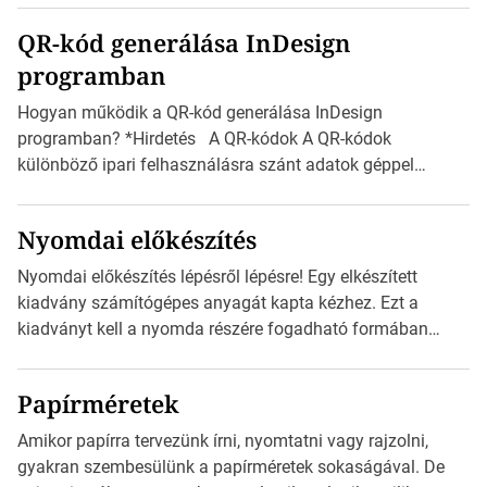
boríték méretek Az alábbi ábra az egyes borítékok méretét
QR-kód generálása InDesign
mutatja az A4-es papírlaphoz viszonyítva. Az amerikai és
programban
észak-amerikai boríték méretére az ISO 216 nem
vonatkozik. Boríték méretének táblázata C0-tól […]
Hogyan működik a QR-kód generálása InDesign
programban? *Hirdetés A QR-kódok A QR-kódok
különböző ipari felhasználásra szánt adatok géppel
olvasható nyomtatott megfelelői. Ez mára általánossá vált
a fogyasztóknak szánt hirdetésekben. A felhasználó
Nyomdai előkészítés
okostelefonjára telepíthet egy QR-kód-leolvasó
alkalmazást, ami leolvasni és dekódolni képes az URL-
Nyomdai előkészítés lépésről lépésre! Egy elkészített
információt és átirányítja a telefon böngészőjét a cég
kiadvány számítógépes anyagát kapta kézhez. Ezt a
weblapjára. A QR-kód beolvasása után a felhasználó
kiadványt kell a nyomda részére fogadható formában
szöveges üzenetet […]
eljuttatnia Nyomdai kivitelezésre előkészítenie. Amit
kézhez kapott az egy InDesign file, sok kép file,
Papírméretek
Illustratorban készült vektorgrafika. *Hirdetés Minden
esetben konzultáljunk a nyomdával, mielőtt elkezdjük a
Amikor papírra tervezünk írni, nyomtatni vagy rajzolni,
nyomdai előkészítést!Nehogy az elkészült munka után
gyakran szembesülünk a papírméretek sokaságával. De
derüljön ki, hogy valamit másképp kellett volna csinálni! […]