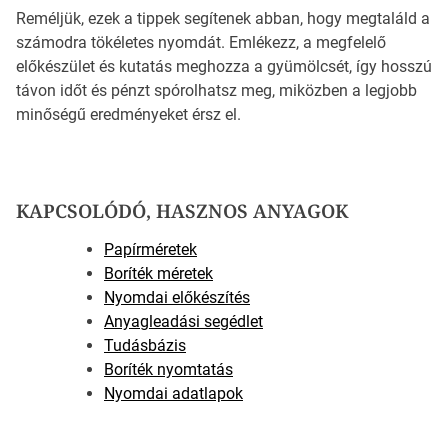
Reméljük, ezek a tippek segítenek abban, hogy megtaláld a
számodra tökéletes nyomdát. Emlékezz, a megfelelő
előkészület és kutatás meghozza a gyümölcsét, így hosszú
távon időt és pénzt spórolhatsz meg, miközben a legjobb
minőségű eredményeket érsz el.
KAPCSOLÓDÓ, HASZNOS ANYAGOK
Papírméretek
Boríték méretek
Nyomdai előkészítés
Anyagleadási segédlet
Tudásbázis
Boríték nyomtatás
Nyomdai adatlapok