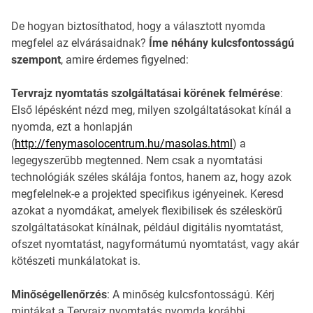
De hogyan biztosíthatod, hogy a választott nyomda
megfelel az elvárásaidnak?
Íme néhány kulcsfontosságú
szempont
, amire érdemes figyelned:
Tervrajz nyomtatás szolgáltatásai körének felmérése
:
Első lépésként nézd meg, milyen szolgáltatásokat kínál a
nyomda, ezt a honlapján
(
http://fenymasolocentrum.hu/masolas.html
) a
legegyszerűbb megtenned. Nem csak a nyomtatási
technológiák széles skálája fontos, hanem az, hogy azok
megfelelnek-e a projekted specifikus igényeinek. Keresd
azokat a nyomdákat, amelyek flexibilisek és széleskörű
szolgáltatásokat kínálnak, például digitális nyomtatást,
ofszet nyomtatást, nagyformátumú nyomtatást, vagy akár
kötészeti munkálatokat is.
Minőségellenőrzés
: A minőség kulcsfontosságú. Kérj
mintákat a Tervrajz nyomtatás nyomda korábbi