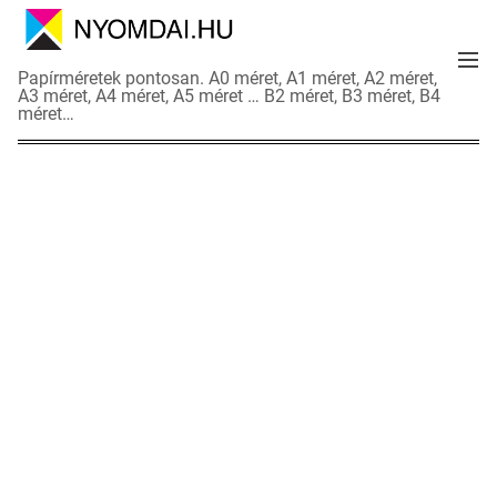
S
k
M
i
N
Papírméretek pontosan. A0 méret, A1 méret, A2 méret,
e
p
A3 méret, A4 méret, A5 méret … B2 méret, B3 méret, B4
y
n
méret…
t
o
u
o
m
c
d
o
a
n
i
t
a
e
d
n
a
t
t
l
a
p
o
k