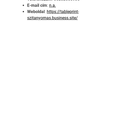
E-mail cím
:
n.a.
Weboldal
:
https://tableprint-
szitanyomas.business.site/