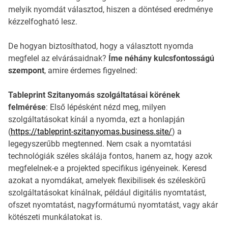
melyik nyomdát választod, hiszen a döntésed eredménye
kézzelfogható lesz.
De hogyan biztosíthatod, hogy a választott nyomda
megfelel az elvárásaidnak?
Íme néhány kulcsfontosságú
szempont
, amire érdemes figyelned:
Tableprint Szitanyomás szolgáltatásai körének
felmérése
: Első lépésként nézd meg, milyen
szolgáltatásokat kínál a nyomda, ezt a honlapján
(
https://tableprint-szitanyomas.business.site/
) a
legegyszerűbb megtenned. Nem csak a nyomtatási
technológiák széles skálája fontos, hanem az, hogy azok
megfelelnek-e a projekted specifikus igényeinek. Keresd
azokat a nyomdákat, amelyek flexibilisek és széleskörű
szolgáltatásokat kínálnak, például digitális nyomtatást,
ofszet nyomtatást, nagyformátumú nyomtatást, vagy akár
kötészeti munkálatokat is.