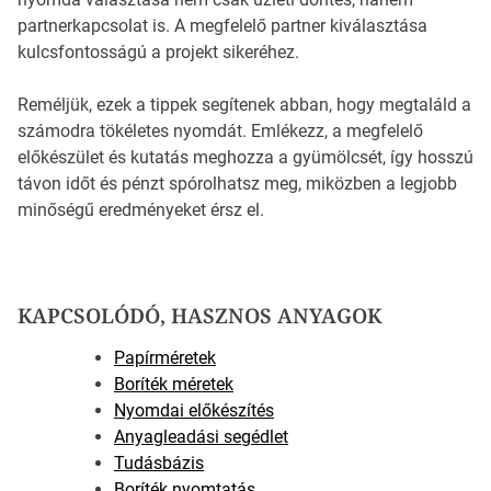
partnerkapcsolat is. A megfelelő partner kiválasztása
kulcsfontosságú a projekt sikeréhez.
Reméljük, ezek a tippek segítenek abban, hogy megtaláld a
számodra tökéletes nyomdát. Emlékezz, a megfelelő
előkészület és kutatás meghozza a gyümölcsét, így hosszú
távon időt és pénzt spórolhatsz meg, miközben a legjobb
minőségű eredményeket érsz el.
KAPCSOLÓDÓ, HASZNOS ANYAGOK
Papírméretek
Boríték méretek
Nyomdai előkészítés
Anyagleadási segédlet
Tudásbázis
Boríték nyomtatás