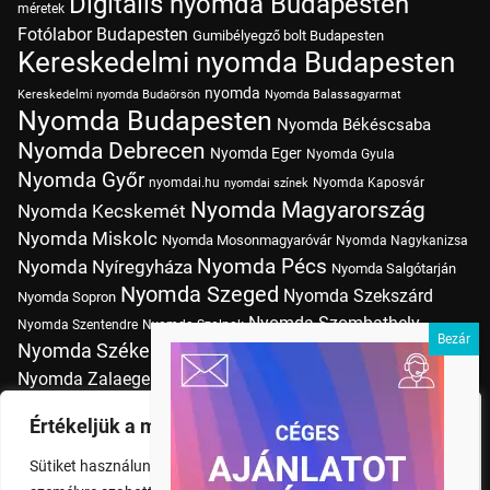
Digitális nyomda Budapesten
méretek
Fotólabor Budapesten
Gumibélyegző bolt Budapesten
Kereskedelmi nyomda Budapesten
nyomda
Kereskedelmi nyomda Budaörsön
Nyomda Balassagyarmat
Nyomda Budapesten
Nyomda Békéscsaba
Nyomda Debrecen
Nyomda Eger
Nyomda Gyula
Nyomda Győr
nyomdai.hu
Nyomda Kaposvár
nyomdai színek
Nyomda Magyarország
Nyomda Kecskemét
Nyomda Miskolc
Nyomda Mosonmagyaróvár
Nyomda Nagykanizsa
Nyomda Pécs
Nyomda Nyíregyháza
Nyomda Salgótarján
Nyomda Szeged
Nyomda Szekszárd
Nyomda Sopron
Nyomda Szombathely
Nyomda Szentendre
Nyomda Szolnok
Nyomda Székesfehérvár
Nyomda Tatabánya
Nyomda Vác
Nyomda Zalaegerszeg
nyomtatás
Nyomda Érd
Nyomtatás Budapesten
Papírméretek
Értékeljük a magánéletét
Szitanyomda Budapesten
Pólónyomtatás Budapesten
Sütiket használunk a böngészési élmény fokozására,
Tudásbázis