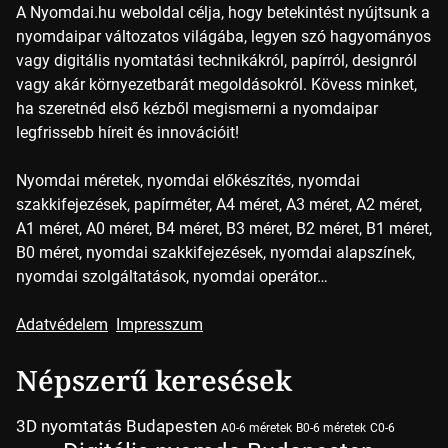
A Nyomdai.hu weboldal célja, hogy betekintést nyújtsunk a
nyomdaipar változatos világába, legyen szó hagyományos
vagy digitális nyomtatási technikákról, papírról, designról
vagy akár környezetbarát megoldásokról. Kövess minket,
ha szeretnéd első kézből megismerni a nyomdaipar
legfrissebb híreit és innovációit!
Nyomdai méretek, nyomdai előkészítés, nyomdai
szakkifejezések, papírméter, A4 méret, A3 méret, A2 méret,
A1 méret, A0 méret, B4 méret, B3 méret, B2 méret, B1 méret,
B0 méret, nyomdai szakkifejezések, nyomdai alapszínek,
nyomdai szolgáltatások, nyomdai operátor…
Adatvédelem
Impresszum
Népszerű keresések
3D nyomtatás Budapesten
A0-6 méretek
B0-6 méretek
C0-6