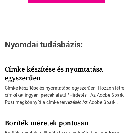
Nyomdai tudásbázis:
Címke készítése és nyomtatása
egyszerűen
Címke készítése és nyomtatása egyszerűen: Hozzon létre
címkéket ingyen, percek alatt! *Hirdetés Az Adobe Spark
Post megkönnyíti a címke tervezését Az Adobe Spark
Inspirációs galériája rengeteg professzionálisan
megtervezett sablont tartalmaz, amelyek segítségével
Boríték méretek pontosan
igazán foroghatnak a kreatív fogaskerekek, miközben
zajlik a saját címke készítése. Hogyan készítsünk címkét?
Boríték méretek milliméterben, centiméterben, pontosan,