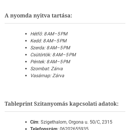
A nyomda nyitva tartása:
Hétfő: 8 AM–5 PM
Kedd: 8 AM–5 PM
Szerda: 8 AM–5 PM
Csütörtök: 8 AM–5 PM
Péntek: 8 AM–5 PM
Szombat: Zárva
Vasárnap: Zárva
Tableprint Szitanyomás kapcsolati adatok:
Cím
: Szigethalom, Orgona u. 50/C, 2315
Telefonszám
: 06202655935