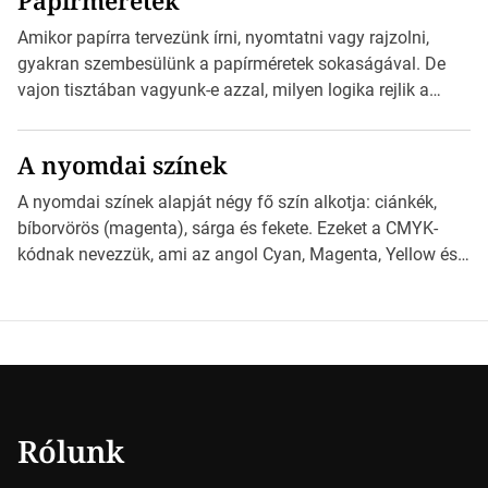
Papírméretek
Illustratorban készült vektorgrafika. *Hirdetés Minden
esetben konzultáljunk a nyomdával, mielőtt elkezdjük a
Amikor papírra tervezünk írni, nyomtatni vagy rajzolni,
nyomdai előkészítést!Nehogy az elkészült munka után
gyakran szembesülünk a papírméretek sokaságával. De
derüljön ki, hogy valamit másképp kellett volna csinálni! […]
vajon tisztában vagyunk-e azzal, milyen logika rejlik a
különböző méretű lapok mögött, és hogy miként
választhatjuk ki a legmegfelelőbbet projektjeinkhez?
A nyomdai színek
*Hirdetés Ebben a cikkben a papírméretek izgalmas
világába kalauzolunk el téged, hogy jobban megértsd,
A nyomdai színek alapját négy fő szín alkotja: ciánkék,
milyen szempontok alapján érdemes választanod a
bíborvörös (magenta), sárga és fekete. Ezeket a CMYK-
jövőben. Bevezetés a papírméretek világába A […]
kódnak nevezzük, ami az angol Cyan, Magenta, Yellow és
Key (fekete) szavak rövidítése. Ez a négy szín
keveredésével hozható létre szinte bármilyen más szín. De
vajon hogy is működik ez pontosan? *Hirdetés A nyomdai
színek részletei Amikor egy képet nyomtatnak, mindegyik
alapszínt külön-külön […]
Rólunk