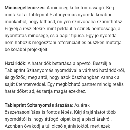
Minőségellenőrzés
: A minőség kulcsfontosságú. Kérj
mintákat a Tableprint Szitanyomás nyomda korábbi
munkáiból, hogy láthasd, milyen színvonalra számíthatsz.
Figyelj a részletekre, mint például a színek pontossága, a
nyomtatás minősége, és a papír típusa. Egy jó nyomda
nem habozik megosztani referenciáit és büszkén mutatja
be korábbi projektjeit.
Határidők
: A határidők betartása alapvető. Beszélj a
Tableprint Szitanyomás nyomdával a várható határidőkről,
és győződj meg arról, hogy azok összhangban vannak a
saját ütemterveddel. Egy megbízható partner mindig reális
határidőket ad, és tartja magát ezekhez.
Tableprint Szitanyomás árazása
: Az árak
összehasonlítása is fontos lépés. Kérj árajánlatot több
nyomdától is, hogy átfogó képet kapj a piaci árakról.
Azonban óvakodj a túl olcsó ajánlatoktól, mert ezek