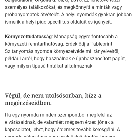
személyes találkozókat, és megkönnyíti a minták vagy
próbanyomatok átvételét. A helyi nyomdák gyakran jobban
ismerik a helyi piac specifikus oldalait és igényeit.
Környezettudatosság
: Manapság egyre fontosabb a
környezeti fenntarthatóság. Érdeklődj a Tableprint
Szitanyomás nyomda környezetvédelmi irányelveiről,
például arról, hogy használnak-e újrahasznosított papírt,
vagy milyen típusú tintákat alkalmaznak.
Végül, de nem utolsósorban, bízz a
megérzéseidben.
Ha egy nyomda minden szempontból megfelel az
elvárásaidnak, de valamiért mégsem érzed jónak a
kapcsolatot, lehet, hogy érdemes tovább keresgélni. A
nyomda választása nem csak üzleti döntés, hanem