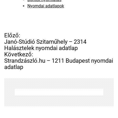
Nyomdai adatlapok
B
Előző:
e
Janó-Stúdió Szitaműhely – 2314
j
Halásztelek nyomdai adatlap
e
Következő:
g
Strandzászló.hu – 1211 Budapest nyomdai
y
adatlap
z
é
s
n
a
v
i
g