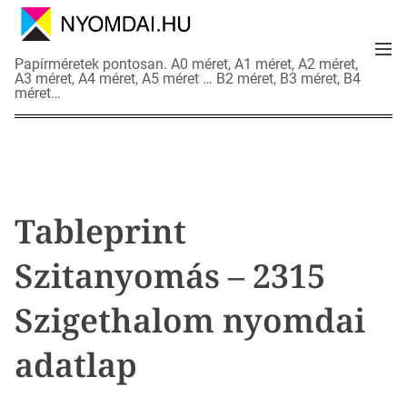
S
k
M
i
N
Papírméretek pontosan. A0 méret, A1 méret, A2 méret,
e
p
A3 méret, A4 méret, A5 méret … B2 méret, B3 méret, B4
y
n
méret…
t
o
u
o
m
c
d
o
a
n
i
t
a
Tableprint
e
d
n
a
Szitanyomás – 2315
t
t
l
Szigethalom nyomdai
a
p
adatlap
o
k