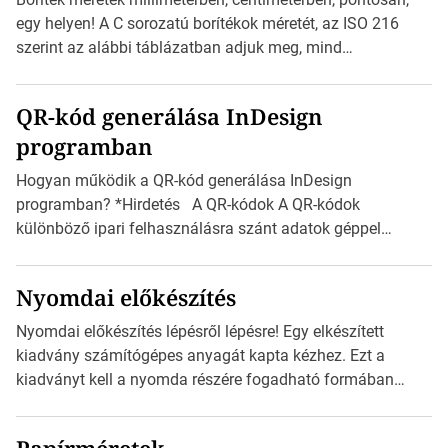
Válasszon méretet és alakot: Válassza ki a kívánt címke
egy helyen! A C sorozatú borítékok méretét, az ISO 216
méretét. Akár néhány […]
szerint az alábbi táblázatban adjuk meg, mind
milliméterben, mind centiméterben. *Hirdetés C sorozatú
boríték méretek Az alábbi ábra az egyes borítékok méretét
QR-kód generálása InDesign
mutatja az A4-es papírlaphoz viszonyítva. Az amerikai és
programban
észak-amerikai boríték méretére az ISO 216 nem
vonatkozik. Boríték méretének táblázata C0-tól […]
Hogyan működik a QR-kód generálása InDesign
programban? *Hirdetés A QR-kódok A QR-kódok
különböző ipari felhasználásra szánt adatok géppel
olvasható nyomtatott megfelelői. Ez mára általánossá vált
a fogyasztóknak szánt hirdetésekben. A felhasználó
Nyomdai előkészítés
okostelefonjára telepíthet egy QR-kód-leolvasó
alkalmazást, ami leolvasni és dekódolni képes az URL-
Nyomdai előkészítés lépésről lépésre! Egy elkészített
információt és átirányítja a telefon böngészőjét a cég
kiadvány számítógépes anyagát kapta kézhez. Ezt a
weblapjára. A QR-kód beolvasása után a felhasználó
kiadványt kell a nyomda részére fogadható formában
szöveges üzenetet […]
eljuttatnia Nyomdai kivitelezésre előkészítenie. Amit
kézhez kapott az egy InDesign file, sok kép file,