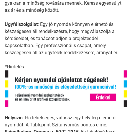
gyakran a minőség rovására mennek. Keress egyensúlyt
az ár és a minőség között.
Ügyfélszolgálat
: Egy jó nyomda könnyen elérhető és
készségesen áll rendelkezésre, hogy megválaszolja a
kérdéseidet, és tanácsot adjon a projekteddel
kapcsolatban. Egy professzionális csapat, amely
készségesen áll az ügyfelek rendelkezésére, aranyat ér.
*Hirdetés
Helyszín
: Ha lehetséges, válassz egy helyileg elérhető
nyomdát. A Tableprint Szitanyomás pontos címe:
Szigethalom, Orgona u. 50/C, 2315
. Ez lehetővé teszi