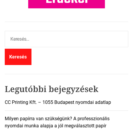
K
e
r
e
s
é
s
:
Legutóbbi bejegyzések
CC Printing Kft. – 1055 Budapest nyomdai adatlap
Milyen papírra van szükségünk? A professzionális
nyomdai munka alapja a jól megválasztott papír