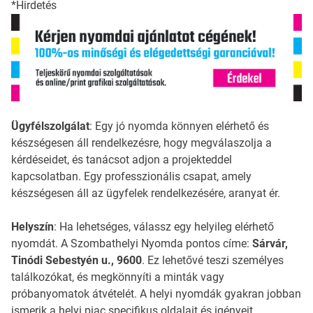
*Hirdetés
Ügyfélszolgálat
: Egy jó nyomda könnyen elérhető és
készségesen áll rendelkezésre, hogy megválaszolja a
kérdéseidet, és tanácsot adjon a projekteddel
kapcsolatban. Egy professzionális csapat, amely
készségesen áll az ügyfelek rendelkezésére, aranyat ér.
Helyszín
: Ha lehetséges, válassz egy helyileg elérhető
nyomdát. A Szombathelyi Nyomda pontos címe:
Sárvár,
Tinódi Sebestyén u., 9600
. Ez lehetővé teszi személyes
találkozókat, és megkönnyíti a minták vagy
próbanyomatok átvételét. A helyi nyomdák gyakran jobban
ismerik a helyi piac specifikus oldalait és igényeit.