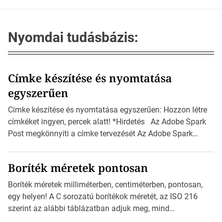
Nyomdai tudásbázis:
Címke készítése és nyomtatása
egyszerűen
Címke készítése és nyomtatása egyszerűen: Hozzon létre
címkéket ingyen, percek alatt! *Hirdetés Az Adobe Spark
Post megkönnyíti a címke tervezését Az Adobe Spark
Inspirációs galériája rengeteg professzionálisan
megtervezett sablont tartalmaz, amelyek segítségével
Boríték méretek pontosan
igazán foroghatnak a kreatív fogaskerekek, miközben
zajlik a saját címke készítése. Hogyan készítsünk címkét?
Boríték méretek milliméterben, centiméterben, pontosan,
Válasszon méretet és alakot: Válassza ki a kívánt címke
egy helyen! A C sorozatú borítékok méretét, az ISO 216
méretét. Akár néhány […]
szerint az alábbi táblázatban adjuk meg, mind
milliméterben, mind centiméterben. *Hirdetés C sorozatú