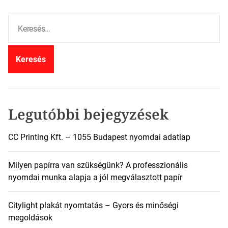
K
e
r
e
s
é
s
:
Legutóbbi bejegyzések
CC Printing Kft. – 1055 Budapest nyomdai adatlap
Milyen papírra van szükségünk? A professzionális
nyomdai munka alapja a jól megválasztott papír
Citylight plakát nyomtatás – Gyors és minőségi
megoldások