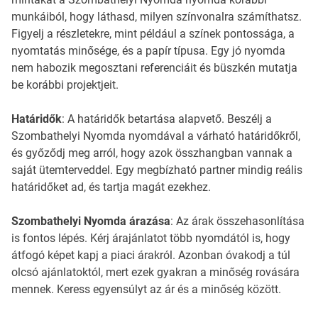
munkáiból, hogy láthasd, milyen színvonalra számíthatsz.
Figyelj a részletekre, mint például a színek pontossága, a
nyomtatás minősége, és a papír típusa. Egy jó nyomda
nem habozik megosztani referenciáit és büszkén mutatja
be korábbi projektjeit.
Határidők
: A határidők betartása alapvető. Beszélj a
Szombathelyi Nyomda nyomdával a várható határidőkről,
és győződj meg arról, hogy azok összhangban vannak a
saját ütemterveddel. Egy megbízható partner mindig reális
határidőket ad, és tartja magát ezekhez.
Szombathelyi Nyomda árazása
: Az árak összehasonlítása
is fontos lépés. Kérj árajánlatot több nyomdától is, hogy
átfogó képet kapj a piaci árakról. Azonban óvakodj a túl
olcsó ajánlatoktól, mert ezek gyakran a minőség rovására
mennek. Keress egyensúlyt az ár és a minőség között.