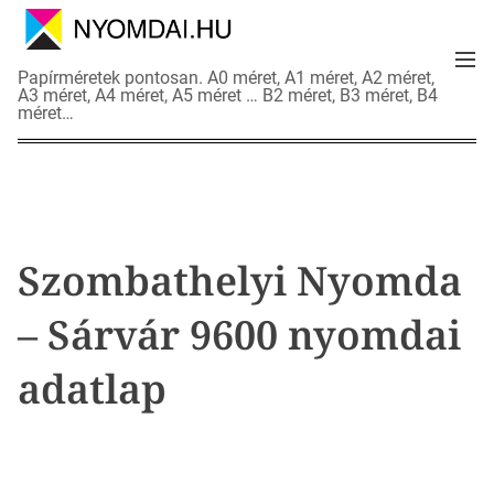
S
k
M
i
N
Papírméretek pontosan. A0 méret, A1 méret, A2 méret,
e
p
A3 méret, A4 méret, A5 méret … B2 méret, B3 méret, B4
y
n
méret…
t
o
u
o
m
c
d
o
a
n
i
t
a
Szombathelyi Nyomda
e
d
n
a
– Sárvár 9600 nyomdai
t
t
l
adatlap
a
p
o
k