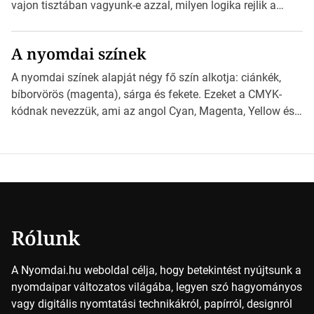
derüljön ki, hogy valamit másképp kellett volna csinálni! […]
vajon tisztában vagyunk-e azzal, milyen logika rejlik a
különböző méretű lapok mögött, és hogy miként
választhatjuk ki a legmegfelelőbbet projektjeinkhez?
A nyomdai színek
*Hirdetés Ebben a cikkben a papírméretek izgalmas
világába kalauzolunk el téged, hogy jobban megértsd,
A nyomdai színek alapját négy fő szín alkotja: ciánkék,
milyen szempontok alapján érdemes választanod a
bíborvörös (magenta), sárga és fekete. Ezeket a CMYK-
jövőben. Bevezetés a papírméretek világába A […]
kódnak nevezzük, ami az angol Cyan, Magenta, Yellow és
Key (fekete) szavak rövidítése. Ez a négy szín
keveredésével hozható létre szinte bármilyen más szín. De
vajon hogy is működik ez pontosan? *Hirdetés A nyomdai
színek részletei Amikor egy képet nyomtatnak, mindegyik
alapszínt külön-külön […]
Rólunk
A Nyomdai.hu weboldal célja, hogy betekintést nyújtsunk a
nyomdaipar változatos világába, legyen szó hagyományos
vagy digitális nyomtatási technikákról, papírról, designról