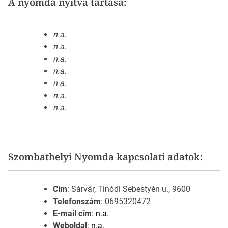
A nyomda nyitva tartása:
n.a.
n.a.
n.a.
n.a.
n.a.
n.a.
n.a.
Szombathelyi Nyomda kapcsolati adatok:
Cím
: Sárvár, Tinódi Sebestyén u., 9600
Telefonszám
: 0695320472
E-mail cím
:
n.a.
Weboldal
:
n.a.