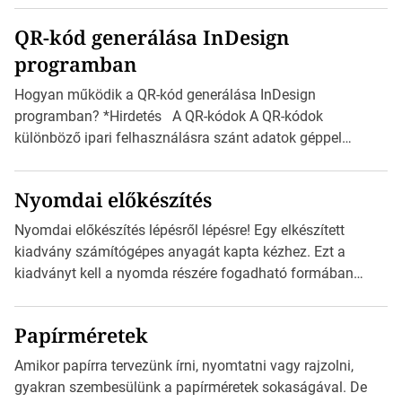
boríték méretek Az alábbi ábra az egyes borítékok méretét
QR-kód generálása InDesign
mutatja az A4-es papírlaphoz viszonyítva. Az amerikai és
programban
észak-amerikai boríték méretére az ISO 216 nem
vonatkozik. Boríték méretének táblázata C0-tól […]
Hogyan működik a QR-kód generálása InDesign
programban? *Hirdetés A QR-kódok A QR-kódok
különböző ipari felhasználásra szánt adatok géppel
olvasható nyomtatott megfelelői. Ez mára általánossá vált
a fogyasztóknak szánt hirdetésekben. A felhasználó
Nyomdai előkészítés
okostelefonjára telepíthet egy QR-kód-leolvasó
alkalmazást, ami leolvasni és dekódolni képes az URL-
Nyomdai előkészítés lépésről lépésre! Egy elkészített
információt és átirányítja a telefon böngészőjét a cég
kiadvány számítógépes anyagát kapta kézhez. Ezt a
weblapjára. A QR-kód beolvasása után a felhasználó
kiadványt kell a nyomda részére fogadható formában
szöveges üzenetet […]
eljuttatnia Nyomdai kivitelezésre előkészítenie. Amit
kézhez kapott az egy InDesign file, sok kép file,
Papírméretek
Illustratorban készült vektorgrafika. *Hirdetés Minden
esetben konzultáljunk a nyomdával, mielőtt elkezdjük a
Amikor papírra tervezünk írni, nyomtatni vagy rajzolni,
nyomdai előkészítést!Nehogy az elkészült munka után
gyakran szembesülünk a papírméretek sokaságával. De