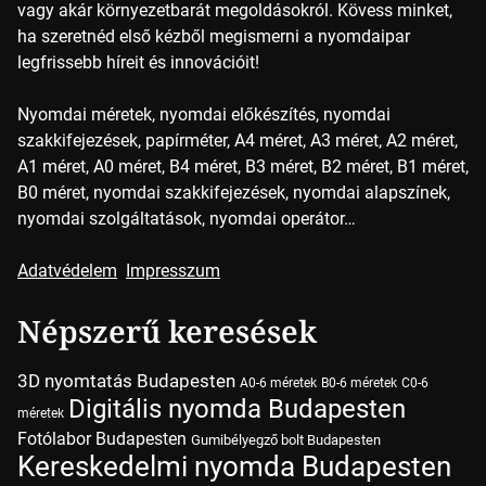
vagy akár környezetbarát megoldásokról. Kövess minket,
ha szeretnéd első kézből megismerni a nyomdaipar
legfrissebb híreit és innovációit!
Nyomdai méretek, nyomdai előkészítés, nyomdai
szakkifejezések, papírméter, A4 méret, A3 méret, A2 méret,
A1 méret, A0 méret, B4 méret, B3 méret, B2 méret, B1 méret,
B0 méret, nyomdai szakkifejezések, nyomdai alapszínek,
nyomdai szolgáltatások, nyomdai operátor…
Adatvédelem
Impresszum
Népszerű keresések
3D nyomtatás Budapesten
A0-6 méretek
B0-6 méretek
C0-6
Digitális nyomda Budapesten
méretek
Fotólabor Budapesten
Gumibélyegző bolt Budapesten
Kereskedelmi nyomda Budapesten