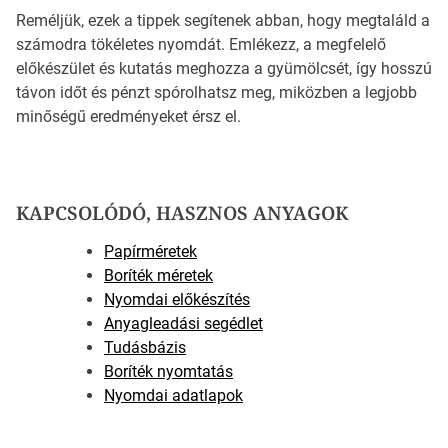
Reméljük, ezek a tippek segítenek abban, hogy megtaláld a
számodra tökéletes nyomdát. Emlékezz, a megfelelő
előkészület és kutatás meghozza a gyümölcsét, így hosszú
távon időt és pénzt spórolhatsz meg, miközben a legjobb
minőségű eredményeket érsz el.
KAPCSOLÓDÓ, HASZNOS ANYAGOK
Papírméretek
Boríték méretek
Nyomdai előkészítés
Anyagleadási segédlet
Tudásbázis
Boríték nyomtatás
Nyomdai adatlapok