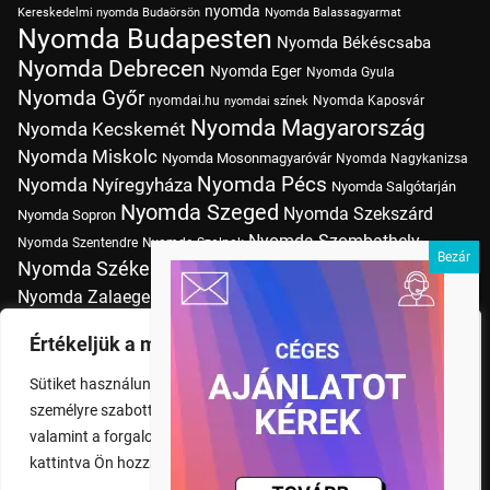
nyomda
Kereskedelmi nyomda Budaörsön
Nyomda Balassagyarmat
Nyomda Budapesten
Nyomda Békéscsaba
Nyomda Debrecen
Nyomda Eger
Nyomda Gyula
Nyomda Győr
nyomdai.hu
Nyomda Kaposvár
nyomdai színek
Nyomda Magyarország
Nyomda Kecskemét
Nyomda Miskolc
Nyomda Mosonmagyaróvár
Nyomda Nagykanizsa
Nyomda Pécs
Nyomda Nyíregyháza
Nyomda Salgótarján
Nyomda Szeged
Nyomda Szekszárd
Nyomda Sopron
Nyomda Szombathely
Nyomda Szentendre
Nyomda Szolnok
Nyomda Székesfehérvár
Nyomda Tatabánya
Nyomda Vác
Nyomda Zalaegerszeg
nyomtatás
Nyomda Érd
Nyomtatás Budapesten
Papírméretek
Értékeljük a magánéletét
Szitanyomda Budapesten
Pólónyomtatás Budapesten
Sütiket használunk a böngészési élmény fokozására,
Tudásbázis
személyre szabott hirdetések vagy tartalmak megjelenítésére,
valamint a forgalom elemzésére. A "Mindent elfogad" gombra
kattintva Ön hozzájárul a cookie-k használatához.