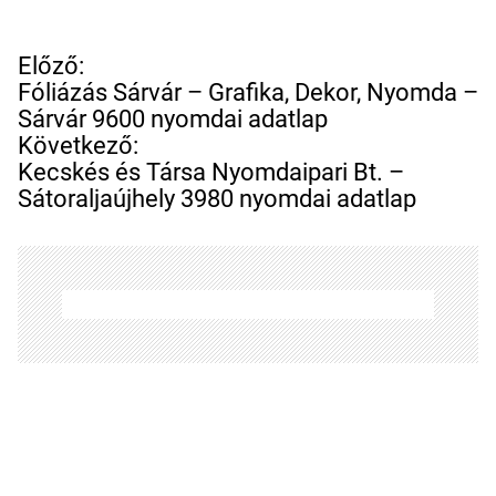
B
Előző:
e
Fóliázás Sárvár – Grafika, Dekor, Nyomda –
j
Sárvár 9600 nyomdai adatlap
e
Következő:
g
Kecskés és Társa Nyomdaipari Bt. –
y
Sátoraljaújhely 3980 nyomdai adatlap
z
é
s
n
a
v
i
g
á
c
i