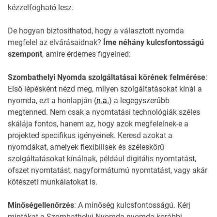
kézzelfogható lesz.
De hogyan biztosíthatod, hogy a választott nyomda
megfelel az elvárásaidnak?
Íme néhány kulcsfontosságú
szempont
, amire érdemes figyelned:
Szombathelyi Nyomda szolgáltatásai körének felmérése
:
Első lépésként nézd meg, milyen szolgáltatásokat kínál a
nyomda, ezt a honlapján (
n.a.
) a legegyszerűbb
megtenned. Nem csak a nyomtatási technológiák széles
skálája fontos, hanem az, hogy azok megfelelnek-e a
projekted specifikus igényeinek. Keresd azokat a
nyomdákat, amelyek flexibilisek és széleskörű
szolgáltatásokat kínálnak, például digitális nyomtatást,
ofszet nyomtatást, nagyformátumú nyomtatást, vagy akár
kötészeti munkálatokat is.
Minőségellenőrzés
: A minőség kulcsfontosságú. Kérj
mintákat a Szombathelyi Nyomda nyomda korábbi