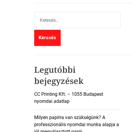
K
e
r
e
s
é
s
:
Legutóbbi
bejegyzések
CC Printing Kft. – 1055 Budapest
nyomdai adatlap
Milyen papírra van szükségünk? A
professzionális nyomdai munka alapja a
jól megválasztott papír