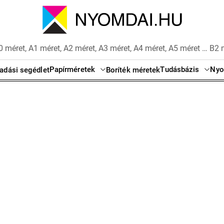
 méret, A1 méret, A2 méret, A3 méret, A4 méret, A5 méret … B2 
Papírméretek
Tudásbázis
Nyo
adási segédlet
Boríték méretek