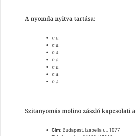
A nyomda nyitva tartása:
n.a.
n.a.
n.a.
n.a.
n.a.
n.a.
n.a.
Szitanyomás molino zászló kapcsolati a
Cím
: Budapest, Izabella u., 1077