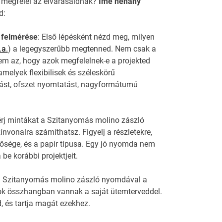
 megfelel az elvárásaidnak?
Íme néhány
d:
 felmérése
: Első lépésként nézd meg, milyen
.a.
) a legegyszerűbb megtenned. Nem csak a
em az, hogy azok megfelelnek-e a projekted
melyek flexibilisek és széleskörű
atást, ofszet nyomtatást, nagyformátumú
érj mintákat a Szitanyomás molino zászló
vonalra számíthatsz. Figyelj a részletekre,
ősége, és a papír típusa. Egy jó nyomda nem
be korábbi projektjeit.
j a Szitanyomás molino zászló nyomdával a
zok összhangban vannak a saját ütemterveddel.
, és tartja magát ezekhez.