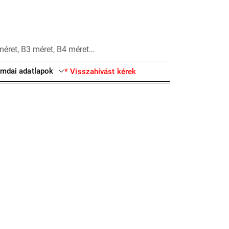
méret, B3 méret, B4 méret…
mdai adatlapok
* Visszahívást kérek