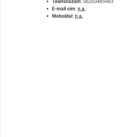
Telefonszám
: 06203465983
E-mail cím
:
n.a.
Weboldal
:
n.a.