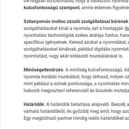
De hogyan biztosíthatod, hogy a választott nyomda
kulcsfontosságú szempont
, amire érdemes figyelne
Szitanyomás molino zászló szolgáltatásai körének
szolgáltatásokat kínál a nyomda, ezt a honlapján (
n
nyomtatási technológiák széles skálája fontos, han
specifikus igényeinek. Keresd azokat a nyomdákat, a
szolgáltatásokat kínálnak, például digitális nyomt
nyomtatást, vagy akár kötészeti munkálatokat is.
Minőségellenőrzés
: A minőség kulcsfontosságú. K
nyomda korábbi munkáiból, hogy láthasd, milyen szín
mint például a színek pontossága, a nyomtatás min
habozik megosztani referenciáit és büszkén mutatja 
Határidők
: A határidők betartása alapvető. Beszél
várható határidőkről, és győződj meg arról, hogy a
Egy megbízható partner mindig reális határidőket ad