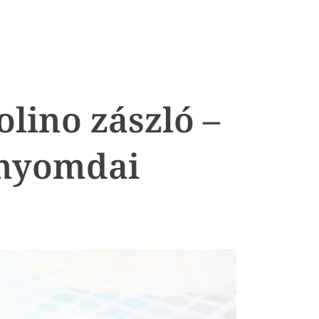
lino zászló –
 nyomdai