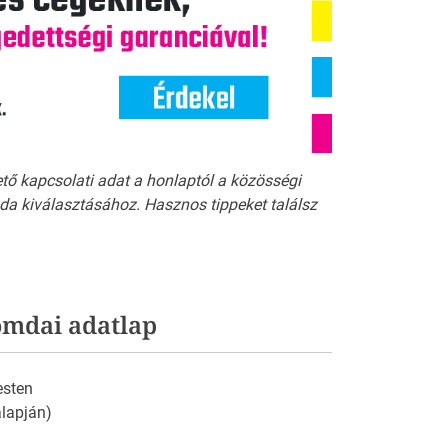
ető kapcsolati adat a honlaptól a közösségi
a kiválasztásához. Hasznos tippeket találsz
omdai adatlap
esten
 alapján)