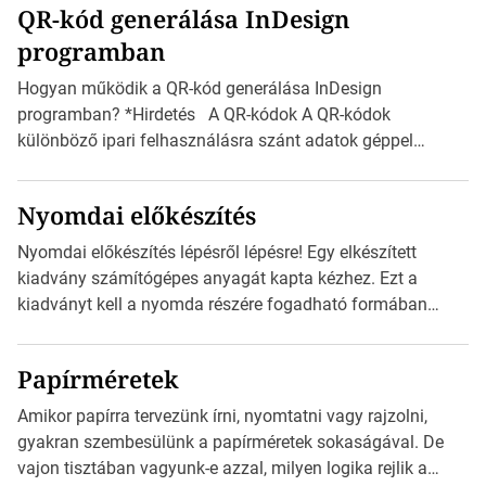
QR-kód generálása InDesign
mutatja az A4-es papírlaphoz viszonyítva. Az amerikai és
programban
észak-amerikai boríték méretére az ISO 216 nem
vonatkozik. Boríték méretének táblázata C0-tól […]
Hogyan működik a QR-kód generálása InDesign
programban? *Hirdetés A QR-kódok A QR-kódok
különböző ipari felhasználásra szánt adatok géppel
olvasható nyomtatott megfelelői. Ez mára általánossá vált
a fogyasztóknak szánt hirdetésekben. A felhasználó
Nyomdai előkészítés
okostelefonjára telepíthet egy QR-kód-leolvasó
alkalmazást, ami leolvasni és dekódolni képes az URL-
Nyomdai előkészítés lépésről lépésre! Egy elkészített
információt és átirányítja a telefon böngészőjét a cég
kiadvány számítógépes anyagát kapta kézhez. Ezt a
weblapjára. A QR-kód beolvasása után a felhasználó
kiadványt kell a nyomda részére fogadható formában
szöveges üzenetet […]
eljuttatnia Nyomdai kivitelezésre előkészítenie. Amit
kézhez kapott az egy InDesign file, sok kép file,
Papírméretek
Illustratorban készült vektorgrafika. *Hirdetés Minden
esetben konzultáljunk a nyomdával, mielőtt elkezdjük a
Amikor papírra tervezünk írni, nyomtatni vagy rajzolni,
nyomdai előkészítést!Nehogy az elkészült munka után
gyakran szembesülünk a papírméretek sokaságával. De
derüljön ki, hogy valamit másképp kellett volna csinálni! […]
vajon tisztában vagyunk-e azzal, milyen logika rejlik a