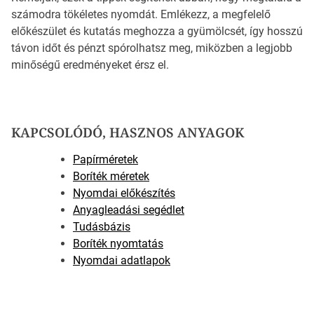
számodra tökéletes nyomdát. Emlékezz, a megfelelő
előkészület és kutatás meghozza a gyümölcsét, így hosszú
távon időt és pénzt spórolhatsz meg, miközben a legjobb
minőségű eredményeket érsz el.
KAPCSOLÓDÓ, HASZNOS ANYAGOK
Papírméretek
Boríték méretek
Nyomdai előkészítés
Anyagleadási segédlet
Tudásbázis
Boríték nyomtatás
Nyomdai adatlapok