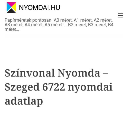
S
k
M
i
N
Papírméretek pontosan. A0 méret, A1 méret, A2 méret,
e
p
A3 méret, A4 méret, A5 méret … B2 méret, B3 méret, B4
y
n
méret…
t
o
u
o
m
c
d
o
a
n
i
t
a
Színvonal Nyomda –
e
d
n
a
Szeged 6722 nyomdai
t
t
l
adatlap
a
p
o
k