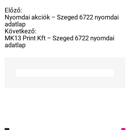
B
Előző:
e
Nyomdai akciók – Szeged 6722 nyomdai
j
adatlap
e
Következő:
g
MK13 Print Kft – Szeged 6722 nyomdai
y
adatlap
z
é
s
n
a
v
i
g
á
c
i
ó