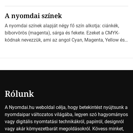
különböző méretű lapok mögött, és hogy miként
választhatjuk ki a legmegfelelőbbet projektjeinkhez?
A nyomdai színek
*Hirdetés Ebben a cikkben a papírméretek izgalmas
világába kalauzolunk el téged, hogy jobban megértsd,
A nyomdai színek alapját négy fő szín alkotja: ciánkék,
milyen szempontok alapján érdemes választanod a
bíborvörös (magenta), sárga és fekete. Ezeket a CMYK-
jövőben. Bevezetés a papírméretek világába A […]
kódnak nevezzük, ami az angol Cyan, Magenta, Yellow és
Key (fekete) szavak rövidítése. Ez a négy szín
keveredésével hozható létre szinte bármilyen más szín. De
vajon hogy is működik ez pontosan? *Hirdetés A nyomdai
színek részletei Amikor egy képet nyomtatnak, mindegyik
alapszínt külön-külön […]
Rólunk
A Nyomdai.hu weboldal célja, hogy betekintést nyújtsunk a
nyomdaipar változatos világába, legyen szó hagyományos
vagy digitális nyomtatási technikákról, papírról, designról
vagy akár környezetbarát megoldásokról. Kövess minket,