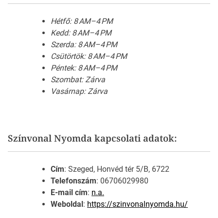
Hétfő: 8 AM–4 PM
Kedd: 8 AM–4 PM
Szerda: 8 AM–4 PM
Csütörtök: 8 AM–4 PM
Péntek: 8 AM–4 PM
Szombat: Zárva
Vasárnap: Zárva
Színvonal Nyomda kapcsolati adatok:
Cím
: Szeged, Honvéd tér 5/B, 6722
Telefonszám
: 06706029980
E-mail cím
:
n.a.
Weboldal
:
https://szinvonalnyomda.hu/