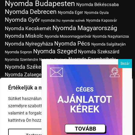
Nyomda Budapesten
Nyomda Békéscsaba
Nyomda Debrecen
Nyomda Eger
Nyomda Gyula
Nyomda Győr
nyomdai.hu
Nyomda Kaposvár
nyomdai színek
Nyomda Magyarország
Nyomda Kecskemét
Nyomda Miskolc
Nyomda Mosonmagyaróvár
Nyomda Nagykanizsa
Nyomda Pécs
Nyomda Nyíregyháza
Nyomda Salgótarján
Nyomda Szeged
Nyomda Szekszárd
Nyomda Sopron
Nyomda Szombathely
Nyomda Szentendre
Nyomda Szolnok
Nyomda Székesfehérvár
Nyomda Tatabánya
Nyomda Vác
Nyomda Zalaegerszeg
nyomtatás
Nyomda Érd
Nyomtatás Budapesten
Papírméretek
Értékeljük a magánéletét
Szitanyomda Budapesten
Pólónyomtatás Budapesten
Sütiket használunk a böngészési élmény fokozására,
Tudásbázis
személyre szabott hirdetések vagy tartalmak megjelenítésére,
valamint a forgalom elemzésére. A "Mindent elfogad" gombra
kattintva Ön hozzájárul a cookie-k használatához.