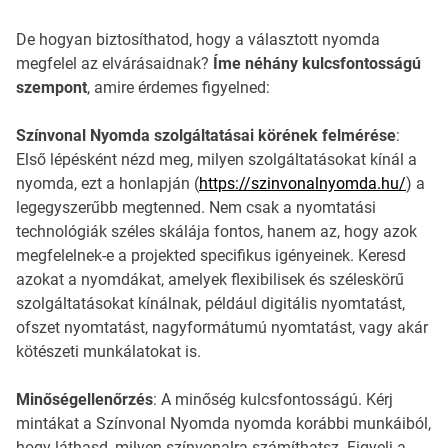
De hogyan biztosíthatod, hogy a választott nyomda
megfelel az elvárásaidnak?
Íme néhány kulcsfontosságú
szempont
, amire érdemes figyelned:
Színvonal Nyomda szolgáltatásai körének felmérése
:
Első lépésként nézd meg, milyen szolgáltatásokat kínál a
nyomda, ezt a honlapján (
https://szinvonalnyomda.hu/
) a
legegyszerűbb megtenned. Nem csak a nyomtatási
technológiák széles skálája fontos, hanem az, hogy azok
megfelelnek-e a projekted specifikus igényeinek. Keresd
azokat a nyomdákat, amelyek flexibilisek és széleskörű
szolgáltatásokat kínálnak, például digitális nyomtatást,
ofszet nyomtatást, nagyformátumú nyomtatást, vagy akár
kötészeti munkálatokat is.
Minőségellenőrzés
: A minőség kulcsfontosságú. Kérj
mintákat a Színvonal Nyomda nyomda korábbi munkáiból,
hogy láthasd, milyen színvonalra számíthatsz. Figyelj a