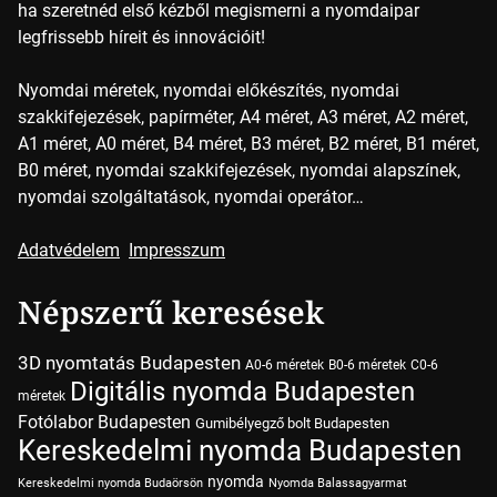
ha szeretnéd első kézből megismerni a nyomdaipar
legfrissebb híreit és innovációit!
Nyomdai méretek, nyomdai előkészítés, nyomdai
szakkifejezések, papírméter, A4 méret, A3 méret, A2 méret,
A1 méret, A0 méret, B4 méret, B3 méret, B2 méret, B1 méret,
B0 méret, nyomdai szakkifejezések, nyomdai alapszínek,
nyomdai szolgáltatások, nyomdai operátor…
Adatvédelem
Impresszum
Népszerű keresések
3D nyomtatás Budapesten
A0-6 méretek
B0-6 méretek
C0-6
Digitális nyomda Budapesten
méretek
Fotólabor Budapesten
Gumibélyegző bolt Budapesten
Kereskedelmi nyomda Budapesten
nyomda
Kereskedelmi nyomda Budaörsön
Nyomda Balassagyarmat