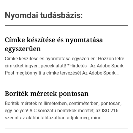
Nyomdai tudásbázis:
Címke készítése és nyomtatása
egyszerűen
Címke készítése és nyomtatása egyszerűen: Hozzon létre
címkéket ingyen, percek alatt! *Hirdetés Az Adobe Spark
Post megkönnyíti a címke tervezését Az Adobe Spark
Inspirációs galériája rengeteg professzionálisan
megtervezett sablont tartalmaz, amelyek segítségével
Boríték méretek pontosan
igazán foroghatnak a kreatív fogaskerekek, miközben
zajlik a saját címke készítése. Hogyan készítsünk címkét?
Boríték méretek milliméterben, centiméterben, pontosan,
Válasszon méretet és alakot: Válassza ki a kívánt címke
egy helyen! A C sorozatú borítékok méretét, az ISO 216
méretét. Akár néhány […]
szerint az alábbi táblázatban adjuk meg, mind
milliméterben, mind centiméterben. *Hirdetés C sorozatú
boríték méretek Az alábbi ábra az egyes borítékok méretét