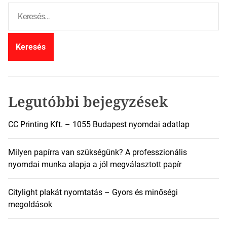
K
e
r
e
s
é
s
:
Legutóbbi bejegyzések
CC Printing Kft. – 1055 Budapest nyomdai adatlap
Milyen papírra van szükségünk? A professzionális
nyomdai munka alapja a jól megválasztott papír
Citylight plakát nyomtatás – Gyors és minőségi
megoldások