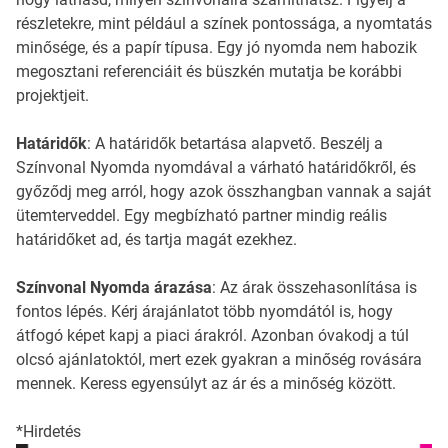
részletekre, mint például a színek pontossága, a nyomtatás
minősége, és a papír típusa. Egy jó nyomda nem habozik
megosztani referenciáit és büszkén mutatja be korábbi
projektjeit.
Határidők
: A határidők betartása alapvető. Beszélj a
Színvonal Nyomda nyomdával a várható határidőkről, és
győződj meg arról, hogy azok összhangban vannak a saját
ütemterveddel. Egy megbízható partner mindig reális
határidőket ad, és tartja magát ezekhez.
Színvonal Nyomda árazása
: Az árak összehasonlítása is
fontos lépés. Kérj árajánlatot több nyomdától is, hogy
átfogó képet kapj a piaci árakról. Azonban óvakodj a túl
olcsó ajánlatoktól, mert ezek gyakran a minőség rovására
mennek. Keress egyensúlyt az ár és a minőség között.
*Hirdetés