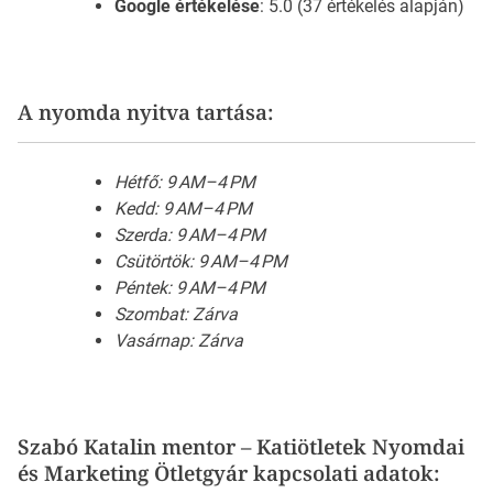
Google értékelése
: 5.0 (37 értékelés alapján)
A nyomda nyitva tartása:
Hétfő: 9 AM–4 PM
Kedd: 9 AM–4 PM
Szerda: 9 AM–4 PM
Csütörtök: 9 AM–4 PM
Péntek: 9 AM–4 PM
Szombat: Zárva
Vasárnap: Zárva
Szabó Katalin mentor – Katiötletek Nyomdai
és Marketing Ötletgyár kapcsolati adatok: