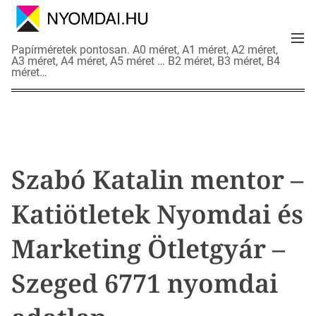
S
k
M
i
N
Papírméretek pontosan. A0 méret, A1 méret, A2 méret,
e
p
A3 méret, A4 méret, A5 méret … B2 méret, B3 méret, B4
y
n
méret…
t
o
u
o
m
c
d
o
a
n
i
t
a
Szabó Katalin mentor –
e
d
n
a
Katiötletek Nyomdai és
t
t
l
Marketing Ötletgyár –
a
p
Szeged 6771 nyomdai
o
k