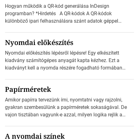
vonatkozik. Boríték méretének táblázata C0-tól […]
Hogyan működik a QR-kód generálása InDesign
programban? *Hirdetés A QR-kódok A QR-kódok
különböző ipari felhasználásra szánt adatok géppel
olvasható nyomtatott megfelelői. Ez mára általánossá vált
a fogyasztóknak szánt hirdetésekben. A felhasználó
Nyomdai előkészítés
okostelefonjára telepíthet egy QR-kód-leolvasó
alkalmazást, ami leolvasni és dekódolni képes az URL-
Nyomdai előkészítés lépésről lépésre! Egy elkészített
információt és átirányítja a telefon böngészőjét a cég
kiadvány számítógépes anyagát kapta kézhez. Ezt a
weblapjára. A QR-kód beolvasása után a felhasználó
kiadványt kell a nyomda részére fogadható formában
szöveges üzenetet […]
eljuttatnia Nyomdai kivitelezésre előkészítenie. Amit
kézhez kapott az egy InDesign file, sok kép file,
Papírméretek
Illustratorban készült vektorgrafika. *Hirdetés Minden
esetben konzultáljunk a nyomdával, mielőtt elkezdjük a
Amikor papírra tervezünk írni, nyomtatni vagy rajzolni,
nyomdai előkészítést!Nehogy az elkészült munka után
gyakran szembesülünk a papírméretek sokaságával. De
derüljön ki, hogy valamit másképp kellett volna csinálni! […]
vajon tisztában vagyunk-e azzal, milyen logika rejlik a
különböző méretű lapok mögött, és hogy miként
választhatjuk ki a legmegfelelőbbet projektjeinkhez?
A nyomdai színek
*Hirdetés Ebben a cikkben a papírméretek izgalmas