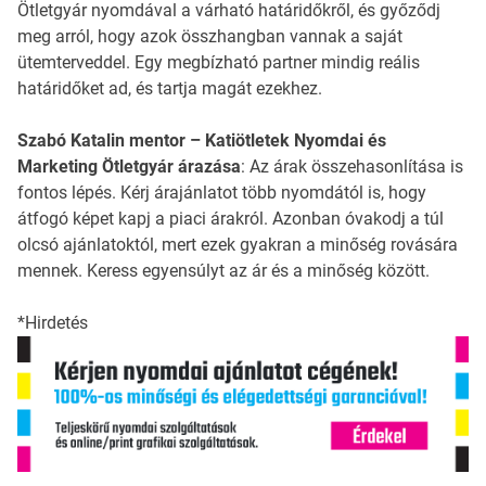
Ötletgyár nyomdával a várható határidőkről, és győződj
meg arról, hogy azok összhangban vannak a saját
ütemterveddel. Egy megbízható partner mindig reális
határidőket ad, és tartja magát ezekhez.
Szabó Katalin mentor – Katiötletek Nyomdai és
Marketing Ötletgyár árazása
: Az árak összehasonlítása is
fontos lépés. Kérj árajánlatot több nyomdától is, hogy
átfogó képet kapj a piaci árakról. Azonban óvakodj a túl
olcsó ajánlatoktól, mert ezek gyakran a minőség rovására
mennek. Keress egyensúlyt az ár és a minőség között.
*Hirdetés