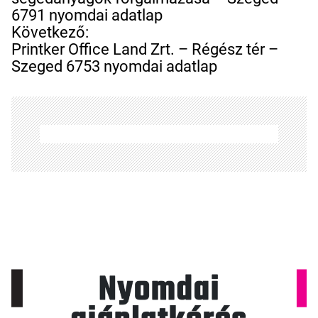
e
6791 nyomdai adatlap
g
Következő:
y
Printker Office Land Zrt. – Régész tér –
z
Szeged 6753 nyomdai adatlap
é
s
n
a
v
i
g
á
c
i
ó