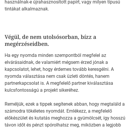
használnak-e újrahasznosított papírt, vagy milyen típusú
tintákat alkalmaznak.
Végül, de nem utolsósorban, bízz a
megérzéseidben.
Ha egy nyomda minden szempontból megfelel az
elvárásaidnak, de valamiért mégsem érzed jónak a
kapcsolatot, lehet, hogy érdemes tovább keresgélni. A
nyomda választása nem csak üzleti döntés, hanem
partnerkapcsolat is. A megfelelő partner kiválasztása
kulcsfontosságú a projekt sikeréhez.
Reméljük, ezek a tippek segítenek abban, hogy megtaláld a
számodra tökéletes nyomdát. Emlékezz, a megfelelő
előkészület és kutatás meghozza a gyümölcsét, így hosszú
távon időt és pénzt spórolhatsz meg, miközben a legjobb