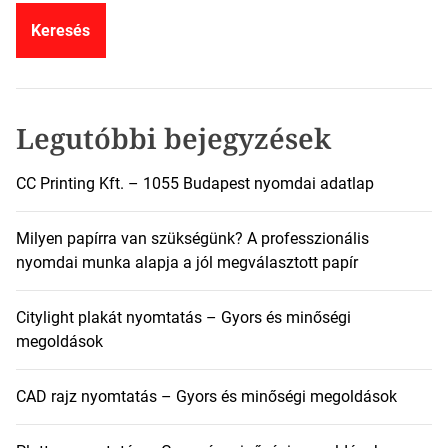
r
e
s
é
s
:
Legutóbbi bejegyzések
CC Printing Kft. – 1055 Budapest nyomdai adatlap
Milyen papírra van szükségünk? A professzionális
nyomdai munka alapja a jól megválasztott papír
Citylight plakát nyomtatás – Gyors és minőségi
megoldások
CAD rajz nyomtatás – Gyors és minőségi megoldások