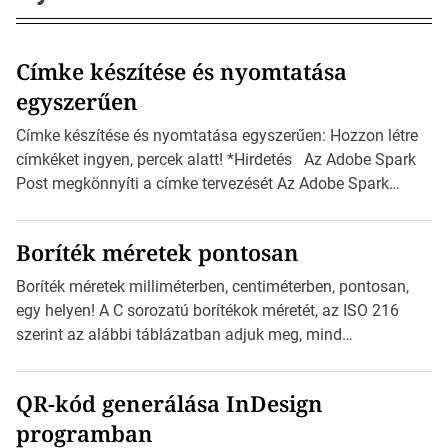
Címke készítése és nyomtatása
egyszerűen
Címke készítése és nyomtatása egyszerűen: Hozzon létre
címkéket ingyen, percek alatt! *Hirdetés Az Adobe Spark
Post megkönnyíti a címke tervezését Az Adobe Spark
Inspirációs galériája rengeteg professzionálisan
megtervezett sablont tartalmaz, amelyek segítségével
Boríték méretek pontosan
igazán foroghatnak a kreatív fogaskerekek, miközben
zajlik a saját címke készítése. Hogyan készítsünk címkét?
Boríték méretek milliméterben, centiméterben, pontosan,
Válasszon méretet és alakot: Válassza ki a kívánt címke
egy helyen! A C sorozatú borítékok méretét, az ISO 216
méretét. Akár néhány […]
szerint az alábbi táblázatban adjuk meg, mind
milliméterben, mind centiméterben. *Hirdetés C sorozatú
boríték méretek Az alábbi ábra az egyes borítékok méretét
QR-kód generálása InDesign
mutatja az A4-es papírlaphoz viszonyítva. Az amerikai és
programban
észak-amerikai boríték méretére az ISO 216 nem