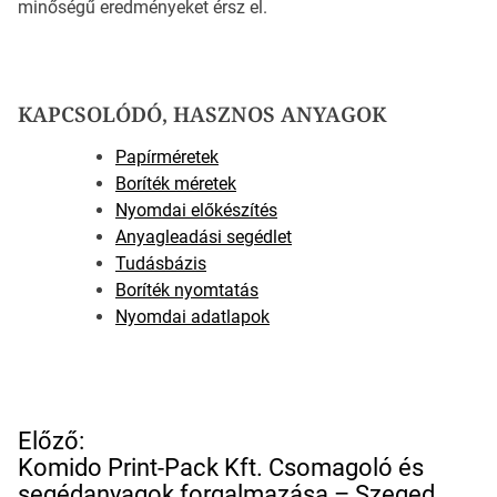
minőségű eredményeket érsz el.
KAPCSOLÓDÓ, HASZNOS ANYAGOK
Papírméretek
Boríték méretek
Nyomdai előkészítés
Anyagleadási segédlet
Tudásbázis
Boríték nyomtatás
Nyomdai adatlapok
B
Előző:
e
Komido Print-Pack Kft. Csomagoló és
j
segédanyagok forgalmazása – Szeged