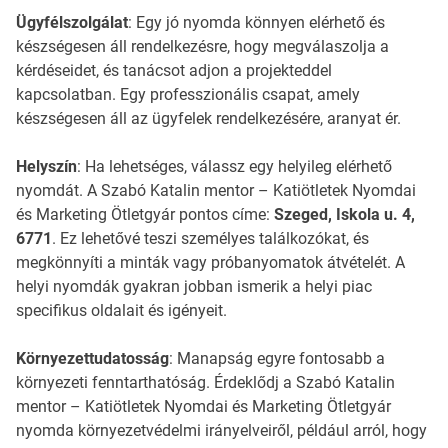
Ügyfélszolgálat
: Egy jó nyomda könnyen elérhető és
készségesen áll rendelkezésre, hogy megválaszolja a
kérdéseidet, és tanácsot adjon a projekteddel
kapcsolatban. Egy professzionális csapat, amely
készségesen áll az ügyfelek rendelkezésére, aranyat ér.
Helyszín
: Ha lehetséges, válassz egy helyileg elérhető
nyomdát. A Szabó Katalin mentor – Katiötletek Nyomdai
és Marketing Ötletgyár pontos címe:
Szeged, Iskola u. 4,
6771
. Ez lehetővé teszi személyes találkozókat, és
megkönnyíti a minták vagy próbanyomatok átvételét. A
helyi nyomdák gyakran jobban ismerik a helyi piac
specifikus oldalait és igényeit.
Környezettudatosság
: Manapság egyre fontosabb a
környezeti fenntarthatóság. Érdeklődj a Szabó Katalin
mentor – Katiötletek Nyomdai és Marketing Ötletgyár
nyomda környezetvédelmi irányelveiről, például arról, hogy