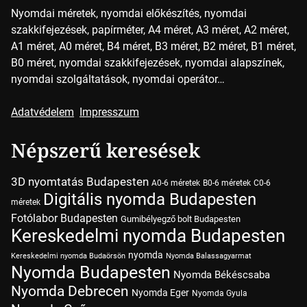
Nyomdai méretek, nyomdai előkészítés, nyomdai
szakkifejezések, papírméter, A4 méret, A3 méret, A2 méret,
A1 méret, A0 méret, B4 méret, B3 méret, B2 méret, B1 méret,
B0 méret, nyomdai szakkifejezések, nyomdai alapszínek,
nyomdai szolgáltatások, nyomdai operátor…
Adatvédelem
Impresszum
Népszerű keresések
3D nyomtatás Budapesten
A0-6 méretek
B0-6 méretek
C0-6
Digitális nyomda Budapesten
méretek
Fotólabor Budapesten
Gumibélyegző bolt Budapesten
Kereskedelmi nyomda Budapesten
nyomda
Kereskedelmi nyomda Budaörsön
Nyomda Balassagyarmat
Nyomda Budapesten
Nyomda Békéscsaba
Nyomda Debrecen
Nyomda Eger
Nyomda Gyula