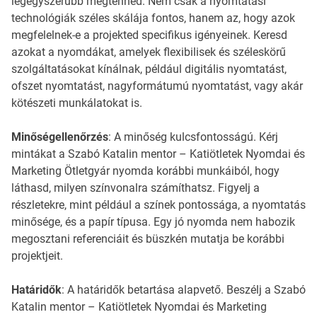
legegyszerűbb megtenned. Nem csak a nyomtatási
technológiák széles skálája fontos, hanem az, hogy azok
megfelelnek-e a projekted specifikus igényeinek. Keresd
azokat a nyomdákat, amelyek flexibilisek és széleskörű
szolgáltatásokat kínálnak, például digitális nyomtatást,
ofszet nyomtatást, nagyformátumú nyomtatást, vagy akár
kötészeti munkálatokat is.
Minőségellenőrzés
: A minőség kulcsfontosságú. Kérj
mintákat a Szabó Katalin mentor – Katiötletek Nyomdai és
Marketing Ötletgyár nyomda korábbi munkáiból, hogy
láthasd, milyen színvonalra számíthatsz. Figyelj a
részletekre, mint például a színek pontossága, a nyomtatás
minősége, és a papír típusa. Egy jó nyomda nem habozik
megosztani referenciáit és büszkén mutatja be korábbi
projektjeit.
Határidők
: A határidők betartása alapvető. Beszélj a Szabó
Katalin mentor – Katiötletek Nyomdai és Marketing