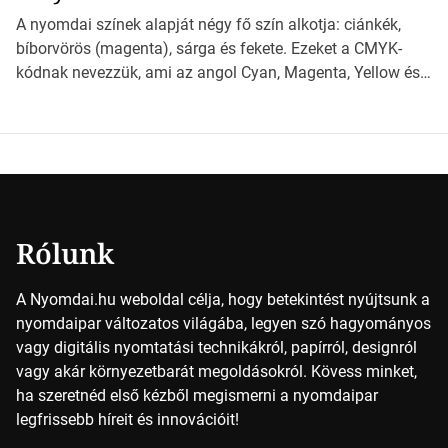
világába kalauzolunk el téged, hogy jobban megértsd,
A nyomdai színek alapját négy fő szín alkotja: ciánkék,
milyen szempontok alapján érdemes választanod a
bíborvörös (magenta), sárga és fekete. Ezeket a CMYK-
jövőben. Bevezetés a papírméretek világába A […]
kódnak nevezzük, ami az angol Cyan, Magenta, Yellow és
Key (fekete) szavak rövidítése. Ez a négy szín
keveredésével hozható létre szinte bármilyen más szín. De
vajon hogy is működik ez pontosan? *Hirdetés A nyomdai
színek részletei Amikor egy képet nyomtatnak, mindegyik
alapszínt külön-külön […]
Rólunk
A Nyomdai.hu weboldal célja, hogy betekintést nyújtsunk a
nyomdaipar változatos világába, legyen szó hagyományos
vagy digitális nyomtatási technikákról, papírról, designról
vagy akár környezetbarát megoldásokról. Kövess minket,
ha szeretnéd első kézből megismerni a nyomdaipar
legfrissebb híreit és innovációit!