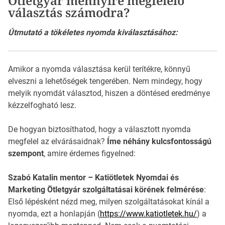
Ötletgyár mennyire megfelelő
választás számodra?
Útmutató a tökéletes nyomda kiválasztásához:
Amikor a nyomda választása kerül terítékre, könnyű
elveszni a lehetőségek tengerében. Nem mindegy, hogy
melyik nyomdát választod, hiszen a döntésed eredménye
kézzelfogható lesz.
De hogyan biztosíthatod, hogy a választott nyomda
megfelel az elvárásaidnak?
Íme néhány kulcsfontosságú
szempont
, amire érdemes figyelned:
Szabó Katalin mentor – Katiötletek Nyomdai és
Marketing Ötletgyár szolgáltatásai körének felmérése
:
Első lépésként nézd meg, milyen szolgáltatásokat kínál a
nyomda, ezt a honlapján (
https://www.katiotletek.hu/
) a