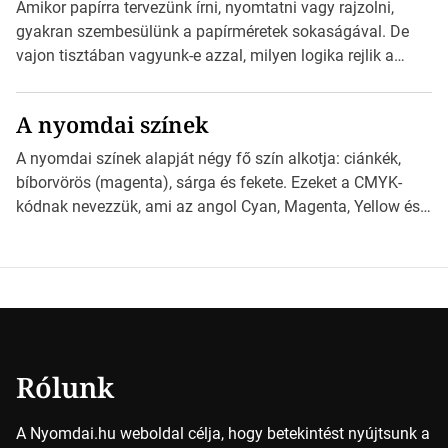
esetben konzultáljunk a nyomdával, mielőtt elkezdjük a
Amikor papírra tervezünk írni, nyomtatni vagy rajzolni,
nyomdai előkészítést!Nehogy az elkészült munka után
gyakran szembesülünk a papírméretek sokaságával. De
derüljön ki, hogy valamit másképp kellett volna csinálni! […]
vajon tisztában vagyunk-e azzal, milyen logika rejlik a
különböző méretű lapok mögött, és hogy miként
választhatjuk ki a legmegfelelőbbet projektjeinkhez?
A nyomdai színek
*Hirdetés Ebben a cikkben a papírméretek izgalmas
világába kalauzolunk el téged, hogy jobban megértsd,
A nyomdai színek alapját négy fő szín alkotja: ciánkék,
milyen szempontok alapján érdemes választanod a
bíborvörös (magenta), sárga és fekete. Ezeket a CMYK-
jövőben. Bevezetés a papírméretek világába A […]
kódnak nevezzük, ami az angol Cyan, Magenta, Yellow és
Key (fekete) szavak rövidítése. Ez a négy szín
keveredésével hozható létre szinte bármilyen más szín. De
vajon hogy is működik ez pontosan? *Hirdetés A nyomdai
színek részletei Amikor egy képet nyomtatnak, mindegyik
alapszínt külön-külön […]
Rólunk
A Nyomdai.hu weboldal célja, hogy betekintést nyújtsunk a