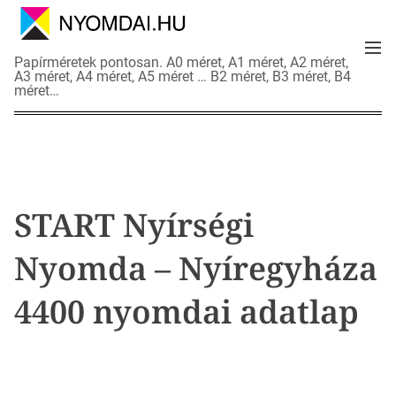
S
k
M
i
N
Papírméretek pontosan. A0 méret, A1 méret, A2 méret,
e
p
A3 méret, A4 méret, A5 méret … B2 méret, B3 méret, B4
y
n
méret…
t
o
u
o
m
c
d
o
a
n
i
t
a
START Nyírségi
e
d
n
a
Nyomda – Nyíregyháza
t
t
l
4400 nyomdai adatlap
a
p
o
k