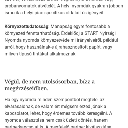
próbanyomatok átvételét. A helyi nyomdák gyakran jobban
ismerik a helyi piac specifikus oldalait és igényeit.
Környezettudatosság
: Manapság egyre fontosabb a
környezeti fenntarthatóság. Érdeklődj a START Nyírségi
Nyomda nyomda környezetvédelmi irányelveiről, például
arról, hogy használnak-e újrahasznosított papírt, vagy
milyen típusú tintákat alkalmaznak.
Végül, de nem utolsósorban, bízz a
megérzéseidben.
Ha egy nyomda minden szempontból megfelel az
elvárásaidnak, de valamiért mégsem érzed jónak a
kapcsolatot, lehet, hogy érdemes tovább keresgélni. A
nyomda választása nem csak üzleti döntés, hanem
partnerkapcsolat is. A megfelelő partner kiválasztása