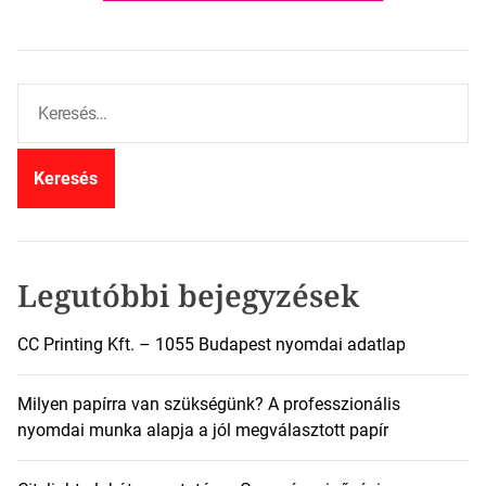
K
e
r
e
s
é
s
:
Legutóbbi bejegyzések
CC Printing Kft. – 1055 Budapest nyomdai adatlap
Milyen papírra van szükségünk? A professzionális
nyomdai munka alapja a jól megválasztott papír