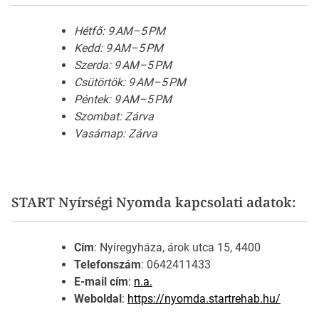
Hétfő: 9 AM–5 PM
Kedd: 9 AM–5 PM
Szerda: 9 AM–5 PM
Csütörtök: 9 AM–5 PM
Péntek: 9 AM–5 PM
Szombat: Zárva
Vasárnap: Zárva
START Nyírségi Nyomda kapcsolati adatok:
Cím
: Nyíregyháza, árok utca 15, 4400
Telefonszám
: 0642411433
E-mail cím
:
n.a.
Weboldal
:
https://nyomda.startrehab.hu/