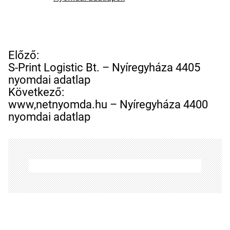
B
Előző:
e
S-Print Logistic Bt. – Nyíregyháza 4405
j
nyomdai adatlap
e
Következő:
g
www,netnyomda.hu – Nyíregyháza 4400
y
nyomdai adatlap
z
é
s
n
a
v
i
g
á