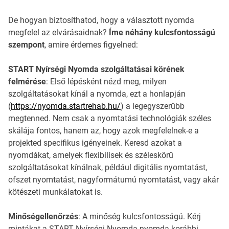
De hogyan biztosíthatod, hogy a választott nyomda
megfelel az elvárásaidnak?
Íme néhány kulcsfontosságú
szempont
, amire érdemes figyelned:
START Nyírségi Nyomda szolgáltatásai körének
felmérése
: Első lépésként nézd meg, milyen
szolgáltatásokat kínál a nyomda, ezt a honlapján
(
https://nyomda.startrehab.hu/
) a legegyszerűbb
megtenned. Nem csak a nyomtatási technológiák széles
skálája fontos, hanem az, hogy azok megfelelnek-e a
projekted specifikus igényeinek. Keresd azokat a
nyomdákat, amelyek flexibilisek és széleskörű
szolgáltatásokat kínálnak, például digitális nyomtatást,
ofszet nyomtatást, nagyformátumú nyomtatást, vagy akár
kötészeti munkálatokat is.
Minőségellenőrzés
: A minőség kulcsfontosságú. Kérj
mintákat a START Nyírségi Nyomda nyomda korábbi