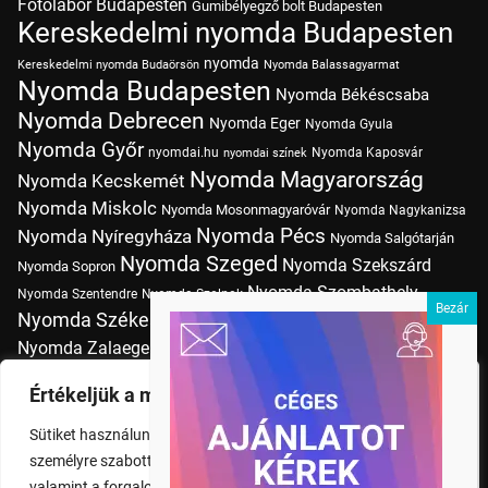
Fotólabor Budapesten
Gumibélyegző bolt Budapesten
Kereskedelmi nyomda Budapesten
nyomda
Kereskedelmi nyomda Budaörsön
Nyomda Balassagyarmat
Nyomda Budapesten
Nyomda Békéscsaba
Nyomda Debrecen
Nyomda Eger
Nyomda Gyula
Nyomda Győr
nyomdai.hu
Nyomda Kaposvár
nyomdai színek
Nyomda Magyarország
Nyomda Kecskemét
Nyomda Miskolc
Nyomda Mosonmagyaróvár
Nyomda Nagykanizsa
Nyomda Pécs
Nyomda Nyíregyháza
Nyomda Salgótarján
Nyomda Szeged
Nyomda Szekszárd
Nyomda Sopron
Nyomda Szombathely
Nyomda Szentendre
Nyomda Szolnok
Nyomda Székesfehérvár
Nyomda Tatabánya
Nyomda Vác
Nyomda Zalaegerszeg
nyomtatás
Nyomda Érd
Nyomtatás Budapesten
Papírméretek
Értékeljük a magánéletét
Szitanyomda Budapesten
Pólónyomtatás Budapesten
Sütiket használunk a böngészési élmény fokozására,
Tudásbázis
személyre szabott hirdetések vagy tartalmak megjelenítésére,
valamint a forgalom elemzésére. A "Mindent elfogad" gombra