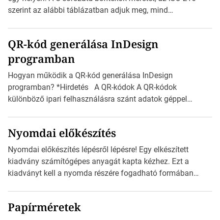
méretét. Akár néhány […]
szerint az alábbi táblázatban adjuk meg, mind
milliméterben, mind centiméterben. *Hirdetés C sorozatú
boríték méretek Az alábbi ábra az egyes borítékok méretét
QR-kód generálása InDesign
mutatja az A4-es papírlaphoz viszonyítva. Az amerikai és
programban
észak-amerikai boríték méretére az ISO 216 nem
vonatkozik. Boríték méretének táblázata C0-tól […]
Hogyan működik a QR-kód generálása InDesign
programban? *Hirdetés A QR-kódok A QR-kódok
különböző ipari felhasználásra szánt adatok géppel
olvasható nyomtatott megfelelői. Ez mára általánossá vált
a fogyasztóknak szánt hirdetésekben. A felhasználó
Nyomdai előkészítés
okostelefonjára telepíthet egy QR-kód-leolvasó
alkalmazást, ami leolvasni és dekódolni képes az URL-
Nyomdai előkészítés lépésről lépésre! Egy elkészített
információt és átirányítja a telefon böngészőjét a cég
kiadvány számítógépes anyagát kapta kézhez. Ezt a
weblapjára. A QR-kód beolvasása után a felhasználó
kiadványt kell a nyomda részére fogadható formában
szöveges üzenetet […]
eljuttatnia Nyomdai kivitelezésre előkészítenie. Amit
kézhez kapott az egy InDesign file, sok kép file,
Papírméretek
Illustratorban készült vektorgrafika. *Hirdetés Minden