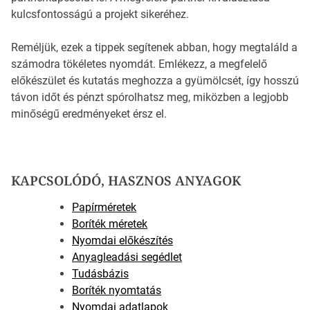
kulcsfontosságú a projekt sikeréhez.
Reméljük, ezek a tippek segítenek abban, hogy megtaláld a
számodra tökéletes nyomdát. Emlékezz, a megfelelő
előkészület és kutatás meghozza a gyümölcsét, így hosszú
távon időt és pénzt spórolhatsz meg, miközben a legjobb
minőségű eredményeket érsz el.
KAPCSOLÓDÓ, HASZNOS ANYAGOK
Papírméretek
Boríték méretek
Nyomdai előkészítés
Anyagleadási segédlet
Tudásbázis
Boríték nyomtatás
Nyomdai adatlapok