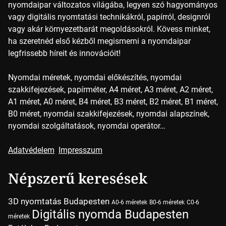
nyomdaipar változatos világába, legyen szó hagyományos
vagy digitális nyomtatási technikákról, papírról, designról
vagy akár környezetbarát megoldásokról. Kövess minket,
ha szeretnéd első kézből megismerni a nyomdaipar
legfrissebb híreit és innovációit!
Nyomdai méretek, nyomdai előkészítés, nyomdai
szakkifejezések, papírméter, A4 méret, A3 méret, A2 méret,
A1 méret, A0 méret, B4 méret, B3 méret, B2 méret, B1 méret,
B0 méret, nyomdai szakkifejezések, nyomdai alapszínek,
nyomdai szolgáltatások, nyomdai operátor…
Adatvédelem
Impresszum
Népszerű keresések
3D nyomtatás Budapesten
A0-6 méretek
B0-6 méretek
C0-6
Digitális nyomda Budapesten
méretek