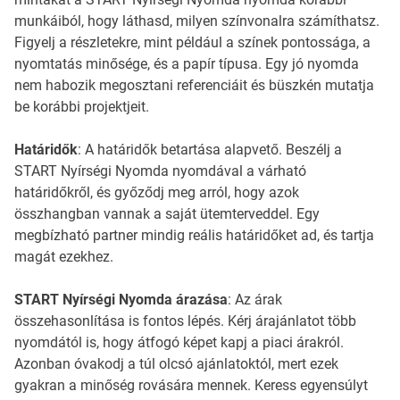
munkáiból, hogy láthasd, milyen színvonalra számíthatsz.
Figyelj a részletekre, mint például a színek pontossága, a
nyomtatás minősége, és a papír típusa. Egy jó nyomda
nem habozik megosztani referenciáit és büszkén mutatja
be korábbi projektjeit.
Határidők
: A határidők betartása alapvető. Beszélj a
START Nyírségi Nyomda nyomdával a várható
határidőkről, és győződj meg arról, hogy azok
összhangban vannak a saját ütemterveddel. Egy
megbízható partner mindig reális határidőket ad, és tartja
magát ezekhez.
START Nyírségi Nyomda árazása
: Az árak
összehasonlítása is fontos lépés. Kérj árajánlatot több
nyomdától is, hogy átfogó képet kapj a piaci árakról.
Azonban óvakodj a túl olcsó ajánlatoktól, mert ezek
gyakran a minőség rovására mennek. Keress egyensúlyt