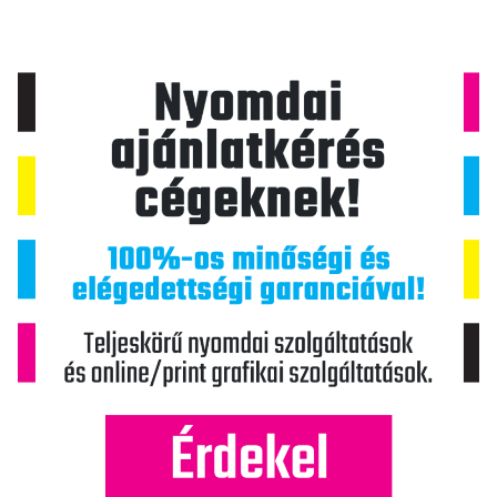
c
i
ó