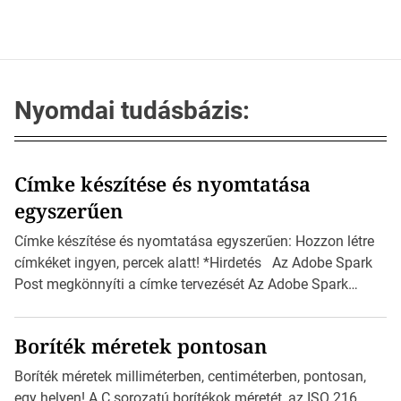
Nyomdai tudásbázis:
Címke készítése és nyomtatása
egyszerűen
Címke készítése és nyomtatása egyszerűen: Hozzon létre
címkéket ingyen, percek alatt! *Hirdetés Az Adobe Spark
Post megkönnyíti a címke tervezését Az Adobe Spark
Inspirációs galériája rengeteg professzionálisan
megtervezett sablont tartalmaz, amelyek segítségével
Boríték méretek pontosan
igazán foroghatnak a kreatív fogaskerekek, miközben
zajlik a saját címke készítése. Hogyan készítsünk címkét?
Boríték méretek milliméterben, centiméterben, pontosan,
Válasszon méretet és alakot: Válassza ki a kívánt címke
egy helyen! A C sorozatú borítékok méretét, az ISO 216