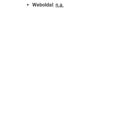
Weboldal
:
n.a.