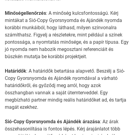
Minőségellenőrzés
: A minőség kulcsfontosságú. Kérj
mintákat a Sió-Copy Gyorsnyomda és Ajándék nyomda
korábbi munkáiból, hogy láthasd, milyen színvonalra
számíthatsz. Figyelj a részletekre, mint például a színek
pontossága, a nyomtatás minősége, és a papír típusa. Egy
jó nyomda nem habozik megosztani referenciáit és
büszkén mutatja be korábbi projektjeit.
Határidők
: A határidők betartása alapvető. Beszélj a Sió-
Copy Gyorsnyomda és Ajándék nyomdával a várható
határidőkről, és győződj meg arról, hogy azok
összhangban vannak a saját ütemterveddel. Egy
megbízható partner mindig reális határidőket ad, és tartja
magát ezekhez.
Sió-Copy Gyorsnyomda és Ajándék árazása
: Az árak
összehasonlítása is fontos lépés. Kérj árajánlatot több