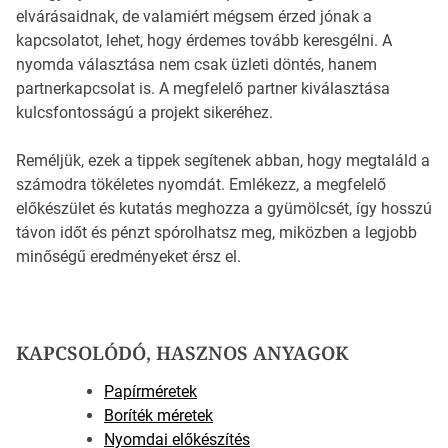
elvárásaidnak, de valamiért mégsem érzed jónak a
kapcsolatot, lehet, hogy érdemes tovább keresgélni. A
nyomda választása nem csak üzleti döntés, hanem
partnerkapcsolat is. A megfelelő partner kiválasztása
kulcsfontosságú a projekt sikeréhez.
Reméljük, ezek a tippek segítenek abban, hogy megtaláld a
számodra tökéletes nyomdát. Emlékezz, a megfelelő
előkészület és kutatás meghozza a gyümölcsét, így hosszú
távon időt és pénzt spórolhatsz meg, miközben a legjobb
minőségű eredményeket érsz el.
KAPCSOLÓDÓ, HASZNOS ANYAGOK
Papírméretek
Boríték méretek
Nyomdai előkészítés