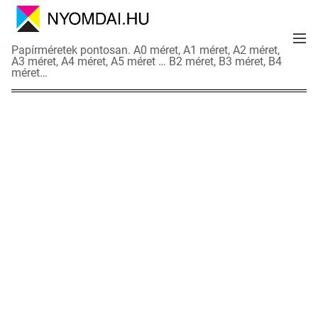
S
k
M
i
N
Papírméretek pontosan. A0 méret, A1 méret, A2 méret,
e
p
A3 méret, A4 méret, A5 méret … B2 méret, B3 méret, B4
y
n
méret…
t
o
u
o
m
c
d
o
a
n
i
t
a
e
d
n
a
t
t
l
a
p
o
k