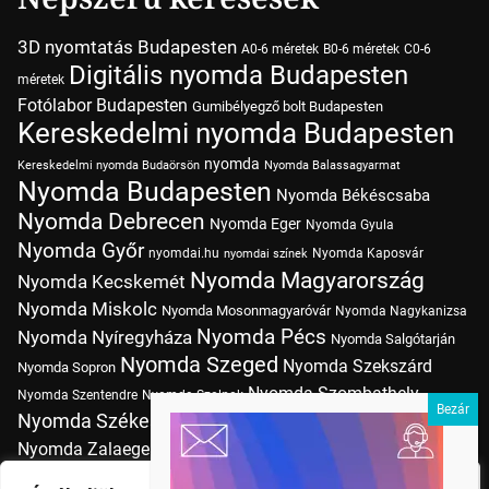
3D nyomtatás Budapesten
A0-6 méretek
B0-6 méretek
C0-6
Digitális nyomda Budapesten
méretek
Fotólabor Budapesten
Gumibélyegző bolt Budapesten
Kereskedelmi nyomda Budapesten
nyomda
Kereskedelmi nyomda Budaörsön
Nyomda Balassagyarmat
Nyomda Budapesten
Nyomda Békéscsaba
Nyomda Debrecen
Nyomda Eger
Nyomda Gyula
Nyomda Győr
nyomdai.hu
Nyomda Kaposvár
nyomdai színek
Nyomda Magyarország
Nyomda Kecskemét
Nyomda Miskolc
Nyomda Mosonmagyaróvár
Nyomda Nagykanizsa
Nyomda Pécs
Nyomda Nyíregyháza
Nyomda Salgótarján
Nyomda Szeged
Nyomda Szekszárd
Nyomda Sopron
Nyomda Szombathely
Nyomda Szentendre
Nyomda Szolnok
Nyomda Székesfehérvár
Nyomda Tatabánya
Nyomda Vác
Nyomda Zalaegerszeg
nyomtatás
Nyomda Érd
Nyomtatás Budapesten
Papírméretek