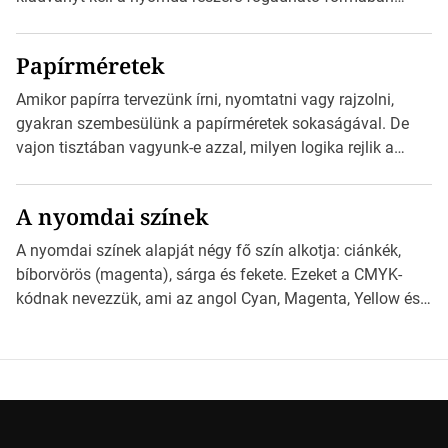
szöveges üzenetet […]
eljuttatnia Nyomdai kivitelezésre előkészítenie. Amit
kézhez kapott az egy InDesign file, sok kép file,
Papírméretek
Illustratorban készült vektorgrafika. *Hirdetés Minden
esetben konzultáljunk a nyomdával, mielőtt elkezdjük a
Amikor papírra tervezünk írni, nyomtatni vagy rajzolni,
nyomdai előkészítést!Nehogy az elkészült munka után
gyakran szembesülünk a papírméretek sokaságával. De
derüljön ki, hogy valamit másképp kellett volna csinálni! […]
vajon tisztában vagyunk-e azzal, milyen logika rejlik a
különböző méretű lapok mögött, és hogy miként
választhatjuk ki a legmegfelelőbbet projektjeinkhez?
A nyomdai színek
*Hirdetés Ebben a cikkben a papírméretek izgalmas
világába kalauzolunk el téged, hogy jobban megértsd,
A nyomdai színek alapját négy fő szín alkotja: ciánkék,
milyen szempontok alapján érdemes választanod a
bíborvörös (magenta), sárga és fekete. Ezeket a CMYK-
jövőben. Bevezetés a papírméretek világába A […]
kódnak nevezzük, ami az angol Cyan, Magenta, Yellow és
Key (fekete) szavak rövidítése. Ez a négy szín
keveredésével hozható létre szinte bármilyen más szín. De
vajon hogy is működik ez pontosan? *Hirdetés A nyomdai
színek részletei Amikor egy képet nyomtatnak, mindegyik
alapszínt külön-külön […]