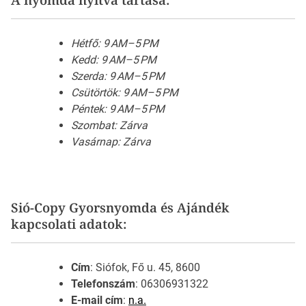
Hétfő: 9 AM–5 PM
Kedd: 9 AM–5 PM
Szerda: 9 AM–5 PM
Csütörtök: 9 AM–5 PM
Péntek: 9 AM–5 PM
Szombat: Zárva
Vasárnap: Zárva
Sió-Copy Gyorsnyomda és Ajándék
kapcsolati adatok:
Cím
: Siófok, Fő u. 45, 8600
Telefonszám
: 06306931322
E-mail cím
:
n.a.