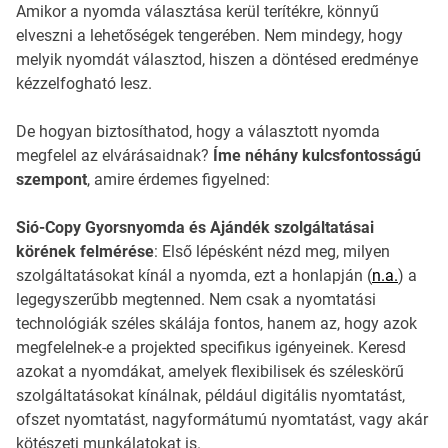
Amikor a nyomda választása kerül terítékre, könnyű
elveszni a lehetőségek tengerében. Nem mindegy, hogy
melyik nyomdát választod, hiszen a döntésed eredménye
kézzelfogható lesz.
De hogyan biztosíthatod, hogy a választott nyomda
megfelel az elvárásaidnak?
Íme néhány kulcsfontosságú
szempont
, amire érdemes figyelned:
Sió-Copy Gyorsnyomda és Ajándék szolgáltatásai
körének felmérése
: Első lépésként nézd meg, milyen
szolgáltatásokat kínál a nyomda, ezt a honlapján (
n.a.
) a
legegyszerűbb megtenned. Nem csak a nyomtatási
technológiák széles skálája fontos, hanem az, hogy azok
megfelelnek-e a projekted specifikus igényeinek. Keresd
azokat a nyomdákat, amelyek flexibilisek és széleskörű
szolgáltatásokat kínálnak, például digitális nyomtatást,
ofszet nyomtatást, nagyformátumú nyomtatást, vagy akár
kötészeti munkálatokat is.