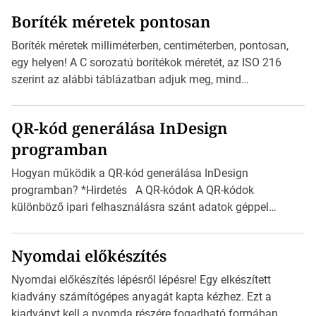
megtervezett sablont tartalmaz, amelyek segítségével
Boríték méretek pontosan
igazán foroghatnak a kreatív fogaskerekek, miközben
zajlik a saját címke készítése. Hogyan készítsünk címkét?
Boríték méretek milliméterben, centiméterben, pontosan,
Válasszon méretet és alakot: Válassza ki a kívánt címke
egy helyen! A C sorozatú borítékok méretét, az ISO 216
méretét. Akár néhány […]
szerint az alábbi táblázatban adjuk meg, mind
milliméterben, mind centiméterben. *Hirdetés C sorozatú
boríték méretek Az alábbi ábra az egyes borítékok méretét
QR-kód generálása InDesign
mutatja az A4-es papírlaphoz viszonyítva. Az amerikai és
programban
észak-amerikai boríték méretére az ISO 216 nem
vonatkozik. Boríték méretének táblázata C0-tól […]
Hogyan működik a QR-kód generálása InDesign
programban? *Hirdetés A QR-kódok A QR-kódok
különböző ipari felhasználásra szánt adatok géppel
olvasható nyomtatott megfelelői. Ez mára általánossá vált
a fogyasztóknak szánt hirdetésekben. A felhasználó
Nyomdai előkészítés
okostelefonjára telepíthet egy QR-kód-leolvasó
alkalmazást, ami leolvasni és dekódolni képes az URL-
Nyomdai előkészítés lépésről lépésre! Egy elkészített
információt és átirányítja a telefon böngészőjét a cég
kiadvány számítógépes anyagát kapta kézhez. Ezt a
weblapjára. A QR-kód beolvasása után a felhasználó
kiadványt kell a nyomda részére fogadható formában