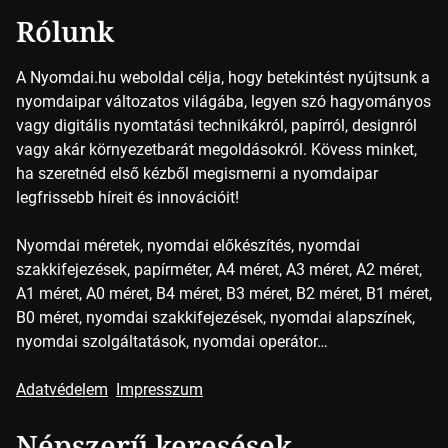
Rólunk
A Nyomdai.hu weboldal célja, hogy betekintést nyújtsunk a
nyomdaipar változatos világába, legyen szó hagyományos
vagy digitális nyomtatási technikákról, papírról, designról
vagy akár környezetbarát megoldásokról. Kövess minket,
ha szeretnéd első kézből megismerni a nyomdaipar
legfrissebb híreit és innovációit!
Nyomdai méretek, nyomdai előkészítés, nyomdai
szakkifejezések, papírméter, A4 méret, A3 méret, A2 méret,
A1 méret, A0 méret, B4 méret, B3 méret, B2 méret, B1 méret,
B0 méret, nyomdai szakkifejezések, nyomdai alapszínek,
nyomdai szolgáltatások, nyomdai operátor…
Adatvédelem
Impresszum
Népszerű keresések