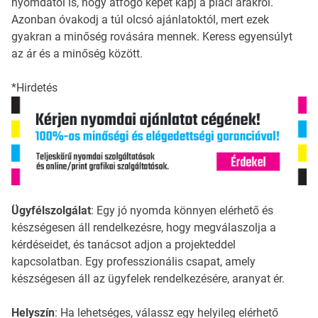
nyomdától is, hogy átfogó képet kapj a piaci árakról.
Azonban óvakodj a túl olcsó ajánlatoktól, mert ezek
gyakran a minőség rovására mennek. Keress egyensúlyt
az ár és a minőség között.
*Hirdetés
Ügyfélszolgálat
: Egy jó nyomda könnyen elérhető és
készségesen áll rendelkezésre, hogy megválaszolja a
kérdéseidet, és tanácsot adjon a projekteddel
kapcsolatban. Egy professzionális csapat, amely
készségesen áll az ügyfelek rendelkezésére, aranyat ér.
Helyszín
: Ha lehetséges, válassz egy helyileg elérhető