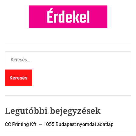
K
e
r
e
s
é
s
:
Legutóbbi bejegyzések
CC Printing Kft. – 1055 Budapest nyomdai adatlap