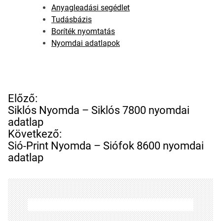
Anyagleadási segédlet
Tudásbázis
Boríték nyomtatás
Nyomdai adatlapok
B
Előző:
e
Siklós Nyomda – Siklós 7800 nyomdai
j
adatlap
e
Következő:
g
Sió-Print Nyomda – Siófok 8600 nyomdai
y
adatlap
z
é
s
n
a