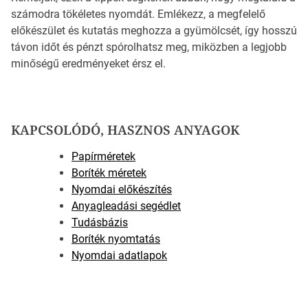
számodra tökéletes nyomdát. Emlékezz, a megfelelő
előkészület és kutatás meghozza a gyümölcsét, így hosszú
távon időt és pénzt spórolhatsz meg, miközben a legjobb
minőségű eredményeket érsz el.
KAPCSOLÓDÓ, HASZNOS ANYAGOK
Papírméretek
Boríték méretek
Nyomdai előkészítés
Anyagleadási segédlet
Tudásbázis
Boríték nyomtatás
Nyomdai adatlapok