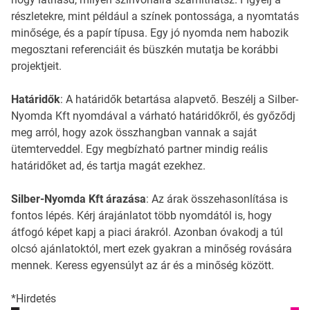
részletekre, mint például a színek pontossága, a nyomtatás
minősége, és a papír típusa. Egy jó nyomda nem habozik
megosztani referenciáit és büszkén mutatja be korábbi
projektjeit.
Határidők
: A határidők betartása alapvető. Beszélj a Silber-
Nyomda Kft nyomdával a várható határidőkről, és győződj
meg arról, hogy azok összhangban vannak a saját
ütemterveddel. Egy megbízható partner mindig reális
határidőket ad, és tartja magát ezekhez.
Silber-Nyomda Kft árazása
: Az árak összehasonlítása is
fontos lépés. Kérj árajánlatot több nyomdától is, hogy
átfogó képet kapj a piaci árakról. Azonban óvakodj a túl
olcsó ajánlatoktól, mert ezek gyakran a minőség rovására
mennek. Keress egyensúlyt az ár és a minőség között.
*Hirdetés