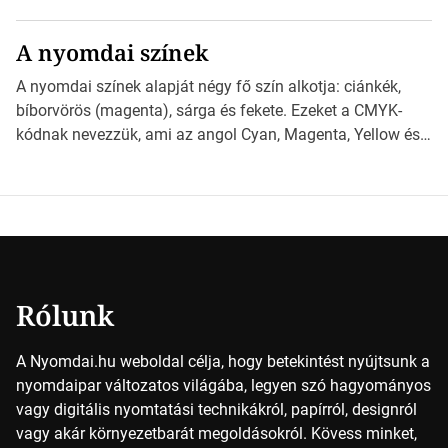
különböző méretű lapok mögött, és hogy miként
választhatjuk ki a legmegfelelőbbet projektjeinkhez?
A nyomdai színek
*Hirdetés Ebben a cikkben a papírméretek izgalmas
világába kalauzolunk el téged, hogy jobban megértsd,
A nyomdai színek alapját négy fő szín alkotja: ciánkék,
milyen szempontok alapján érdemes választanod a
bíborvörös (magenta), sárga és fekete. Ezeket a CMYK-
jövőben. Bevezetés a papírméretek világába A […]
kódnak nevezzük, ami az angol Cyan, Magenta, Yellow és
Key (fekete) szavak rövidítése. Ez a négy szín
keveredésével hozható létre szinte bármilyen más szín. De
vajon hogy is működik ez pontosan? *Hirdetés A nyomdai
színek részletei Amikor egy képet nyomtatnak, mindegyik
alapszínt külön-külön […]
Rólunk
A Nyomdai.hu weboldal célja, hogy betekintést nyújtsunk a
nyomdaipar változatos világába, legyen szó hagyományos
vagy digitális nyomtatási technikákról, papírról, designról
vagy akár környezetbarát megoldásokról. Kövess minket,