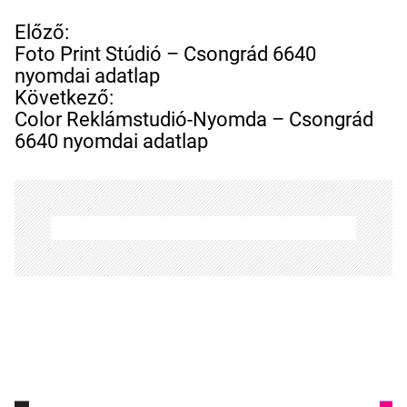
B
Előző:
e
Foto Print Stúdió – Csongrád 6640
j
nyomdai adatlap
e
Következő:
g
Color Reklámstudió-Nyomda – Csongrád
y
6640 nyomdai adatlap
z
é
s
n
a
v
i
g
á
c
i
ó