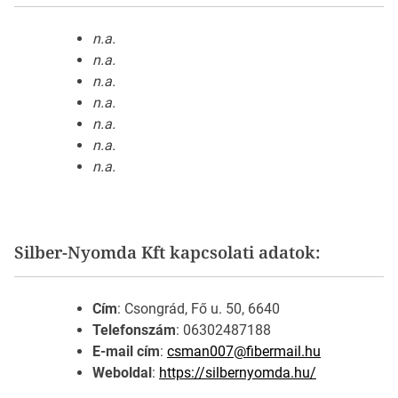
n.a.
n.a.
n.a.
n.a.
n.a.
n.a.
n.a.
Silber-Nyomda Kft kapcsolati adatok:
Cím
: Csongrád, Fő u. 50, 6640
Telefonszám
: 06302487188
E-mail cím
:
csman007@fibermail.hu
Weboldal
:
https://silbernyomda.hu/