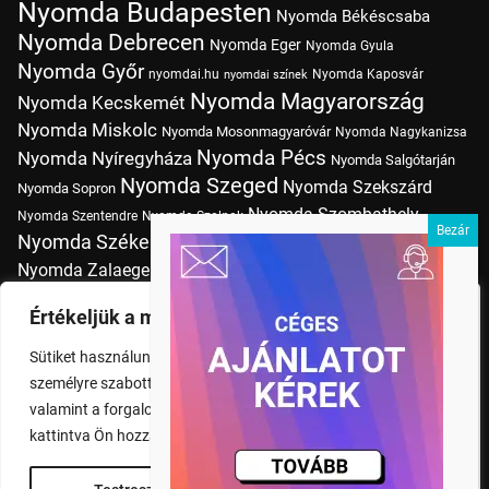
Nyomda Budapesten
Nyomda Békéscsaba
Nyomda Debrecen
Nyomda Eger
Nyomda Gyula
Nyomda Győr
nyomdai.hu
Nyomda Kaposvár
nyomdai színek
Nyomda Magyarország
Nyomda Kecskemét
Nyomda Miskolc
Nyomda Mosonmagyaróvár
Nyomda Nagykanizsa
Nyomda Pécs
Nyomda Nyíregyháza
Nyomda Salgótarján
Nyomda Szeged
Nyomda Szekszárd
Nyomda Sopron
Nyomda Szombathely
Nyomda Szentendre
Nyomda Szolnok
Nyomda Székesfehérvár
Nyomda Tatabánya
Nyomda Vác
Nyomda Zalaegerszeg
nyomtatás
Nyomda Érd
Nyomtatás Budapesten
Papírméretek
Értékeljük a magánéletét
Szitanyomda Budapesten
Pólónyomtatás Budapesten
Sütiket használunk a böngészési élmény fokozására,
Tudásbázis
személyre szabott hirdetések vagy tartalmak megjelenítésére,
valamint a forgalom elemzésére. A "Mindent elfogad" gombra
kattintva Ön hozzájárul a cookie-k használatához.