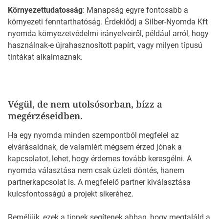
Környezettudatosság
: Manapság egyre fontosabb a
környezeti fenntarthatóság. Érdeklődj a Silber-Nyomda Kft
nyomda környezetvédelmi irányelveiről, például arról, hogy
használnak-e újrahasznosított papírt, vagy milyen típusú
tintákat alkalmaznak.
Végül, de nem utolsósorban, bízz a
megérzéseidben.
Ha egy nyomda minden szempontból megfelel az
elvárásaidnak, de valamiért mégsem érzed jónak a
kapcsolatot, lehet, hogy érdemes tovább keresgélni. A
nyomda választása nem csak üzleti döntés, hanem
partnerkapcsolat is. A megfelelő partner kiválasztása
kulcsfontosságú a projekt sikeréhez.
Reméljük, ezek a tippek segítenek abban, hogy megtaláld a