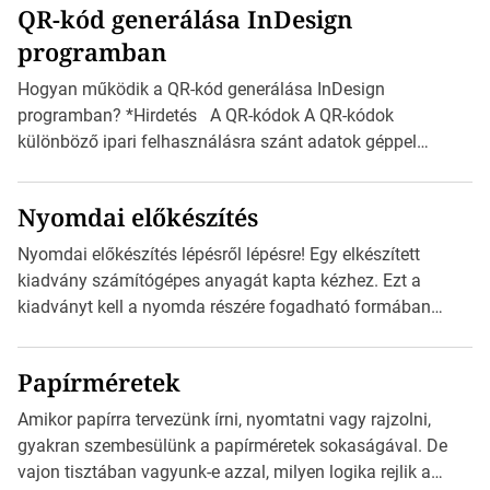
QR-kód generálása InDesign
mutatja az A4-es papírlaphoz viszonyítva. Az amerikai és
programban
észak-amerikai boríték méretére az ISO 216 nem
vonatkozik. Boríték méretének táblázata C0-tól […]
Hogyan működik a QR-kód generálása InDesign
programban? *Hirdetés A QR-kódok A QR-kódok
különböző ipari felhasználásra szánt adatok géppel
olvasható nyomtatott megfelelői. Ez mára általánossá vált
a fogyasztóknak szánt hirdetésekben. A felhasználó
Nyomdai előkészítés
okostelefonjára telepíthet egy QR-kód-leolvasó
alkalmazást, ami leolvasni és dekódolni képes az URL-
Nyomdai előkészítés lépésről lépésre! Egy elkészített
információt és átirányítja a telefon böngészőjét a cég
kiadvány számítógépes anyagát kapta kézhez. Ezt a
weblapjára. A QR-kód beolvasása után a felhasználó
kiadványt kell a nyomda részére fogadható formában
szöveges üzenetet […]
eljuttatnia Nyomdai kivitelezésre előkészítenie. Amit
kézhez kapott az egy InDesign file, sok kép file,
Papírméretek
Illustratorban készült vektorgrafika. *Hirdetés Minden
esetben konzultáljunk a nyomdával, mielőtt elkezdjük a
Amikor papírra tervezünk írni, nyomtatni vagy rajzolni,
nyomdai előkészítést!Nehogy az elkészült munka után
gyakran szembesülünk a papírméretek sokaságával. De
derüljön ki, hogy valamit másképp kellett volna csinálni! […]
vajon tisztában vagyunk-e azzal, milyen logika rejlik a