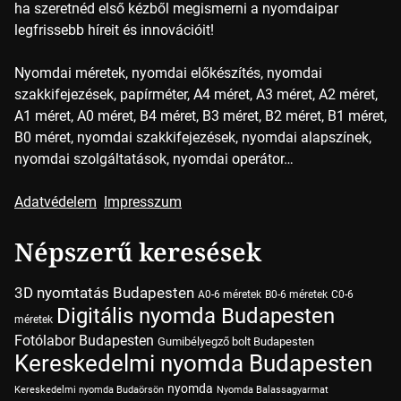
ha szeretnéd első kézből megismerni a nyomdaipar
legfrissebb híreit és innovációit!
Nyomdai méretek, nyomdai előkészítés, nyomdai
szakkifejezések, papírméter, A4 méret, A3 méret, A2 méret,
A1 méret, A0 méret, B4 méret, B3 méret, B2 méret, B1 méret,
B0 méret, nyomdai szakkifejezések, nyomdai alapszínek,
nyomdai szolgáltatások, nyomdai operátor…
Adatvédelem
Impresszum
Népszerű keresések
3D nyomtatás Budapesten
A0-6 méretek
B0-6 méretek
C0-6
Digitális nyomda Budapesten
méretek
Fotólabor Budapesten
Gumibélyegző bolt Budapesten
Kereskedelmi nyomda Budapesten
nyomda
Kereskedelmi nyomda Budaörsön
Nyomda Balassagyarmat