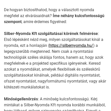
De hogyan biztosíthatod, hogy a választott nyomda
megfelel az elvárásaidnak?
Íme néhány kulcsfontosságú
szempont
, amire érdemes figyelned:
Silber-Nyomda Kft szolgáltatásai körének felmérése
:
Első lépésként nézd meg, milyen szolgáltatásokat kínál a
nyomda, ezt a honlapján (
https://silbernyomda.hu/
) a
legegyszerűbb megtenned. Nem csak a nyomtatási
technológiák széles skálája fontos, hanem az, hogy azok
megfelelnek-e a projekted specifikus igényeinek. Keresd
azokat a nyomdákat, amelyek flexibilisek és széleskörű
szolgáltatásokat kínálnak, például digitális nyomtatást,
ofszet nyomtatást, nagyformátumú nyomtatást, vagy akár
kötészeti munkálatokat is.
Minőségellenőrzés
: A minőség kulcsfontosságú. Kérj
mintákat a Silber-Nyomda Kft nyomda korábbi munkáiból,
hogy láthasd, milyen színvonalra számíthatsz. Figyelj a