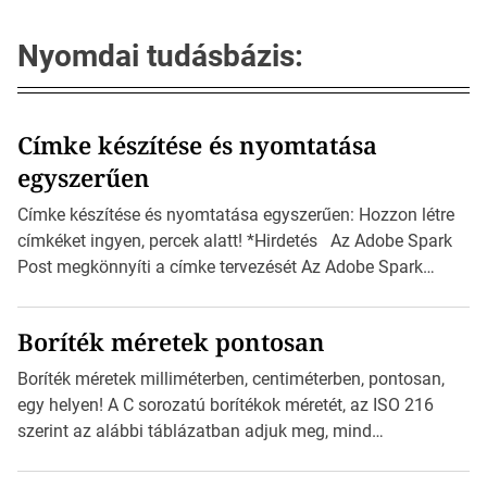
Nyomdai tudásbázis:
Címke készítése és nyomtatása
egyszerűen
Címke készítése és nyomtatása egyszerűen: Hozzon létre
címkéket ingyen, percek alatt! *Hirdetés Az Adobe Spark
Post megkönnyíti a címke tervezését Az Adobe Spark
Inspirációs galériája rengeteg professzionálisan
megtervezett sablont tartalmaz, amelyek segítségével
Boríték méretek pontosan
igazán foroghatnak a kreatív fogaskerekek, miközben
zajlik a saját címke készítése. Hogyan készítsünk címkét?
Boríték méretek milliméterben, centiméterben, pontosan,
Válasszon méretet és alakot: Válassza ki a kívánt címke
egy helyen! A C sorozatú borítékok méretét, az ISO 216
méretét. Akár néhány […]
szerint az alábbi táblázatban adjuk meg, mind
milliméterben, mind centiméterben. *Hirdetés C sorozatú
boríték méretek Az alábbi ábra az egyes borítékok méretét