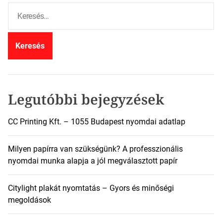
K
e
r
e
s
é
s
:
Legutóbbi bejegyzések
CC Printing Kft. – 1055 Budapest nyomdai adatlap
Milyen papírra van szükségünk? A professzionális
nyomdai munka alapja a jól megválasztott papír
Citylight plakát nyomtatás – Gyors és minőségi
megoldások