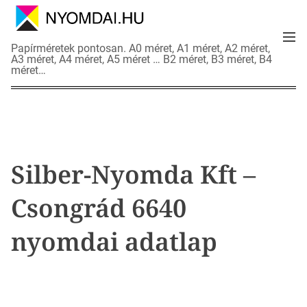
S
k
M
i
N
Papírméretek pontosan. A0 méret, A1 méret, A2 méret,
e
p
A3 méret, A4 méret, A5 méret … B2 méret, B3 méret, B4
y
n
méret…
t
o
u
o
m
c
d
o
a
n
i
t
a
Silber-Nyomda Kft –
e
d
n
a
Csongrád 6640
t
t
l
nyomdai adatlap
a
p
o
k