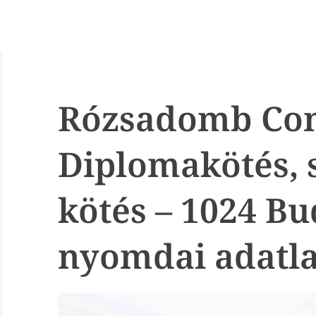
Rózsadomb Cont
Diplomakötés, 
kötés – 1024 B
nyomdai adatl