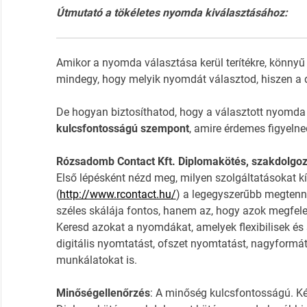
Útmutató a tökéletes nyomda kiválasztásához:
Amikor a nyomda választása kerül terítékre, könnyű
mindegy, hogy melyik nyomdát választod, hiszen a 
De hogyan biztosíthatod, hogy a választott nyomda
kulcsfontosságú szempont
, amire érdemes figyelne
Rózsadomb Contact Kft. Diplomakötés, szakdolgoza
Első lépésként nézd meg, milyen szolgáltatásokat k
(
http://www.rcontact.hu/
) a legegyszerűbb megtenn
széles skálája fontos, hanem az, hogy azok megfelel
Keresd azokat a nyomdákat, amelyek flexibilisek és 
digitális nyomtatást, ofszet nyomtatást, nagyformá
munkálatokat is.
Minőségellenőrzés
: A minőség kulcsfontosságú. K