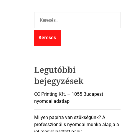
K
e
r
e
s
é
s
:
Legutóbbi
bejegyzések
CC Printing Kft. – 1055 Budapest
nyomdai adatlap
Milyen papírra van szükségünk? A
professzionális nyomdai munka alapja a
jól megválasztott papír