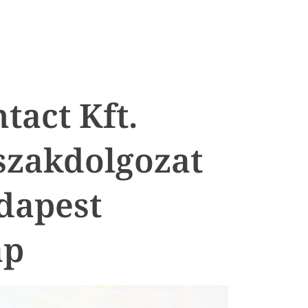
act Kft.
szakdolgozat
udapest
ap