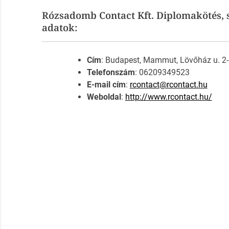
Rózsadomb Contact Kft. Diplomakötés, s
adatok:
Cím
: Budapest, Mammut, Lövőház u. 2-6 
Telefonszám
: 06209349523
E-mail cím
:
rcontact@rcontact.hu
Weboldal
:
http://www.rcontact.hu/