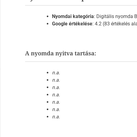
Nyomdai kategória
: Digitális nyomda
Google értékelése
: 4.2 (83 értékelés al
A nyomda nyitva tartása:
n.a.
n.a.
n.a.
n.a.
n.a.
n.a.
n.a.