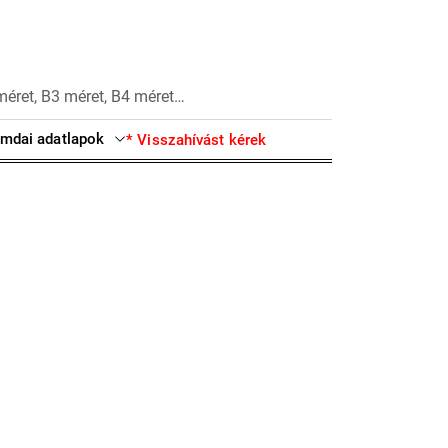
méret, B3 méret, B4 méret…
mdai adatlapok
* Visszahívást kérek