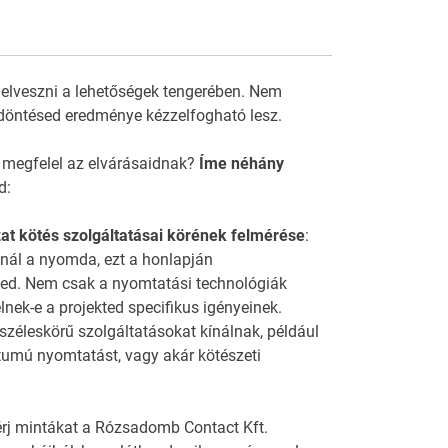
 elveszni a lehetőségek tengerében. Nem
döntésed eredménye kézzelfogható lesz.
 megfelel az elvárásaidnak?
Íme néhány
d:
t kötés szolgáltatásai körének felmérése
:
ínál a nyomda, ezt a honlapján
ed. Nem csak a nyomtatási technológiák
nek-e a projekted specifikus igényeinek.
széleskörű szolgáltatásokat kínálnak, például
tumú nyomtatást, vagy akár kötészeti
érj mintákat a Rózsadomb Contact Kft.