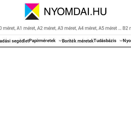
 méret, A1 méret, A2 méret, A3 méret, A4 méret, A5 méret … B2 
Papírméretek
Tudásbázis
Nyo
adási segédlet
Boríték méretek