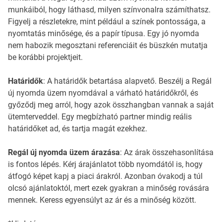
munkáiból, hogy láthasd, milyen színvonalra számíthatsz.
Figyelj a részletekre, mint például a színek pontossága, a
nyomtatás minősége, és a papír típusa. Egy jó nyomda
nem habozik megosztani referenciáit és büszkén mutatja
be korábbi projektjeit.
Határidők
: A határidők betartása alapvető. Beszélj a Regál
új nyomda üzem nyomdával a várható határidőkről, és
győződj meg arról, hogy azok összhangban vannak a saját
ütemterveddel. Egy megbízható partner mindig reális
határidőket ad, és tartja magát ezekhez.
Regál új nyomda üzem árazása
: Az árak összehasonlítása
is fontos lépés. Kérj árajánlatot több nyomdától is, hogy
átfogó képet kapj a piaci árakról. Azonban óvakodj a túl
olcsó ajánlatoktól, mert ezek gyakran a minőség rovására
mennek. Keress egyensúlyt az ár és a minőség között.