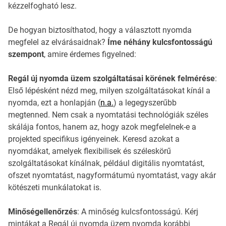
kézzelfogható lesz.
De hogyan biztosíthatod, hogy a választott nyomda
megfelel az elvárásaidnak?
Íme néhány kulcsfontosságú
szempont
, amire érdemes figyelned:
Regál új nyomda üzem szolgáltatásai körének felmérése
:
Első lépésként nézd meg, milyen szolgáltatásokat kínál a
nyomda, ezt a honlapján (
n.a.
) a legegyszerűbb
megtenned. Nem csak a nyomtatási technológiák széles
skálája fontos, hanem az, hogy azok megfelelnek-e a
projekted specifikus igényeinek. Keresd azokat a
nyomdákat, amelyek flexibilisek és széleskörű
szolgáltatásokat kínálnak, például digitális nyomtatást,
ofszet nyomtatást, nagyformátumú nyomtatást, vagy akár
kötészeti munkálatokat is.
Minőségellenőrzés
: A minőség kulcsfontosságú. Kérj
mintákat a Regál új nyomda üzem nyomda korábbi