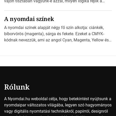
vajon tisztában vagyunk-e azzal, milyen logika rejlik a
különböző méretű lapok mögött, és hogy miként
választhatjuk ki a legmegfelelőbbet projektjeinkhez?
A nyomdai színek
*Hirdetés Ebben a cikkben a papírméretek izgalmas
világába kalauzolunk el téged, hogy jobban megértsd,
A nyomdai színek alapját négy fő szín alkotja: ciánkék,
milyen szempontok alapján érdemes választanod a
bíborvörös (magenta), sárga és fekete. Ezeket a CMYK-
jövőben. Bevezetés a papírméretek világába A […]
kódnak nevezzük, ami az angol Cyan, Magenta, Yellow és
Key (fekete) szavak rövidítése. Ez a négy szín
keveredésével hozható létre szinte bármilyen más szín. De
vajon hogy is működik ez pontosan? *Hirdetés A nyomdai
színek részletei Amikor egy képet nyomtatnak, mindegyik
alapszínt külön-külön […]
Rólunk
A Nyomdai.hu weboldal célja, hogy betekintést nyújtsunk a
nyomdaipar változatos világába, legyen szó hagyományos
vagy digitális nyomtatási technikákról, papírról, designról