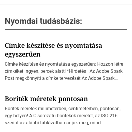
Nyomdai tudásbázis:
Címke készítése és nyomtatása
egyszerűen
Címke készítése és nyomtatása egyszerűen: Hozzon létre
címkéket ingyen, percek alatt! *Hirdetés Az Adobe Spark
Post megkönnyíti a címke tervezését Az Adobe Spark
Inspirációs galériája rengeteg professzionálisan
megtervezett sablont tartalmaz, amelyek segítségével
Boríték méretek pontosan
igazán foroghatnak a kreatív fogaskerekek, miközben
zajlik a saját címke készítése. Hogyan készítsünk címkét?
Boríték méretek milliméterben, centiméterben, pontosan,
Válasszon méretet és alakot: Válassza ki a kívánt címke
egy helyen! A C sorozatú borítékok méretét, az ISO 216
méretét. Akár néhány […]
szerint az alábbi táblázatban adjuk meg, mind
milliméterben, mind centiméterben. *Hirdetés C sorozatú