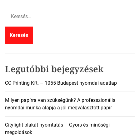
K
e
r
e
s
é
s
:
Legutóbbi bejegyzések
CC Printing Kft. – 1055 Budapest nyomdai adatlap
Milyen papírra van szükségünk? A professzionális
nyomdai munka alapja a jól megválasztott papír
Citylight plakát nyomtatás – Gyors és minőségi
megoldások