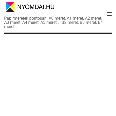
S
k
M
i
N
Papírméretek pontosan. A0 méret, A1 méret, A2 méret,
e
p
A3 méret, A4 méret, A5 méret … B2 méret, B3 méret, B4
y
n
méret…
t
o
u
o
m
c
d
o
a
n
i
t
a
e
d
n
a
t
t
l
a
p
o
k