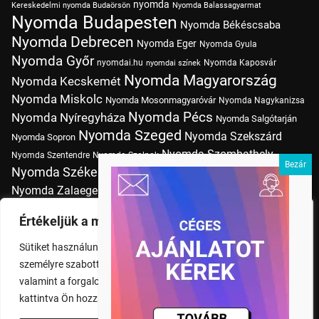
nyomda
Kereskedelmi nyomda Budaörsön
Nyomda Balassagyarmat
Nyomda Budapesten
Nyomda Békéscsaba
Nyomda Debrecen
Nyomda Eger
Nyomda Gyula
Nyomda Győr
nyomdai.hu
Nyomda Kaposvár
nyomdai színek
Nyomda Magyarország
Nyomda Kecskemét
Nyomda Miskolc
Nyomda Mosonmagyaróvár
Nyomda Nagykanizsa
Nyomda Pécs
Nyomda Nyíregyháza
Nyomda Salgótarján
Nyomda Szeged
Nyomda Szekszárd
Nyomda Sopron
Nyomda Szombathely
Nyomda Szentendre
Nyomda Szolnok
Nyomda Székesfehérvár
Nyomda Tatabánya
Nyomda Vác
Nyomda Zalaegerszeg
nyomtatás
Nyomda Érd
Nyomtatás Budapesten
Papírméretek
Értékeljük a magánéletét
Szitanyomda Budapesten
Pólónyomtatás Budapesten
Sütiket használunk a böngészési élmény fokozására,
Tudásbázis
személyre szabott hirdetések vagy tartalmak megjelenítésére,
valamint a forgalom elemzésére. A "Mindent elfogad" gombra
kattintva Ön hozzájárul a cookie-k használatához.