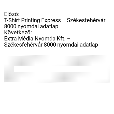
B
Előző:
e
T-Shirt Printing Express – Székesfehérvár
j
8000 nyomdai adatlap
e
Következő:
g
Extra Média Nyomda Kft. –
y
Székesfehérvár 8000 nyomdai adatlap
z
é
s
n
a
v
i
g
á
c
i