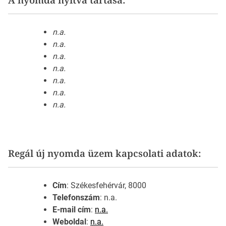
n.a.
n.a.
n.a.
n.a.
n.a.
n.a.
n.a.
Regál új nyomda üzem kapcsolati adatok:
Cím
: Székesfehérvár, 8000
Telefonszám
: n.a.
E-mail cím
:
n.a.
Weboldal
:
n.a.