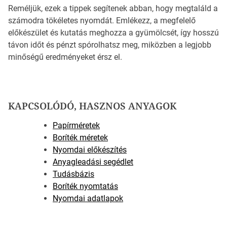
Reméljük, ezek a tippek segítenek abban, hogy megtaláld a
számodra tökéletes nyomdát. Emlékezz, a megfelelő
előkészület és kutatás meghozza a gyümölcsét, így hosszú
távon időt és pénzt spórolhatsz meg, miközben a legjobb
minőségű eredményeket érsz el.
KAPCSOLÓDÓ, HASZNOS ANYAGOK
Papírméretek
Boríték méretek
Nyomdai előkészítés
Anyagleadási segédlet
Tudásbázis
Boríték nyomtatás
Nyomdai adatlapok