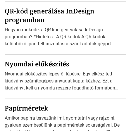
boríték méretek Az alábbi ábra az egyes borítékok méretét
QR-kód generálása InDesign
mutatja az A4-es papírlaphoz viszonyítva. Az amerikai és
programban
észak-amerikai boríték méretére az ISO 216 nem
vonatkozik. Boríték méretének táblázata C0-tól […]
Hogyan működik a QR-kód generálása InDesign
programban? *Hirdetés A QR-kódok A QR-kódok
különböző ipari felhasználásra szánt adatok géppel
olvasható nyomtatott megfelelői. Ez mára általánossá vált
a fogyasztóknak szánt hirdetésekben. A felhasználó
Nyomdai előkészítés
okostelefonjára telepíthet egy QR-kód-leolvasó
alkalmazást, ami leolvasni és dekódolni képes az URL-
Nyomdai előkészítés lépésről lépésre! Egy elkészített
információt és átirányítja a telefon böngészőjét a cég
kiadvány számítógépes anyagát kapta kézhez. Ezt a
weblapjára. A QR-kód beolvasása után a felhasználó
kiadványt kell a nyomda részére fogadható formában
szöveges üzenetet […]
eljuttatnia Nyomdai kivitelezésre előkészítenie. Amit
kézhez kapott az egy InDesign file, sok kép file,
Papírméretek
Illustratorban készült vektorgrafika. *Hirdetés Minden
esetben konzultáljunk a nyomdával, mielőtt elkezdjük a
Amikor papírra tervezünk írni, nyomtatni vagy rajzolni,
nyomdai előkészítést!Nehogy az elkészült munka után
gyakran szembesülünk a papírméretek sokaságával. De
derüljön ki, hogy valamit másképp kellett volna csinálni! […]