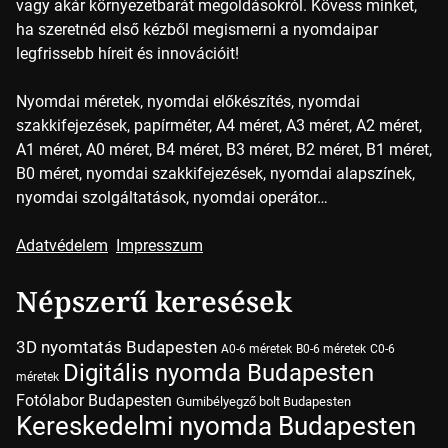
vagy akár környezetbarát megoldásokról. Kövess minket,
ha szeretnéd első kézből megismerni a nyomdaipar
legfrissebb híreit és innovációit!
Nyomdai méretek, nyomdai előkészítés, nyomdai
szakkifejezések, papírméter, A4 méret, A3 méret, A2 méret,
A1 méret, A0 méret, B4 méret, B3 méret, B2 méret, B1 méret,
B0 méret, nyomdai szakkifejezések, nyomdai alapszínek,
nyomdai szolgáltatások, nyomdai operátor…
Adatvédelem
Impresszum
Népszerű keresések
3D nyomtatás Budapesten
A0-6 méretek
B0-6 méretek
C0-6
Digitális nyomda Budapesten
méretek
Fotólabor Budapesten
Gumibélyegző bolt Budapesten
Kereskedelmi nyomda Budapesten