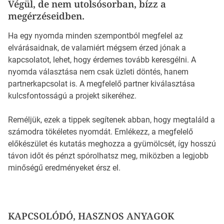
Végül, de nem utolsósorban, bízz a
megérzéseidben.
Ha egy nyomda minden szempontból megfelel az
elvárásaidnak, de valamiért mégsem érzed jónak a
kapcsolatot, lehet, hogy érdemes tovább keresgélni. A
nyomda választása nem csak üzleti döntés, hanem
partnerkapcsolat is. A megfelelő partner kiválasztása
kulcsfontosságú a projekt sikeréhez.
Reméljük, ezek a tippek segítenek abban, hogy megtaláld a
számodra tökéletes nyomdát. Emlékezz, a megfelelő
előkészület és kutatás meghozza a gyümölcsét, így hosszú
távon időt és pénzt spórolhatsz meg, miközben a legjobb
minőségű eredményeket érsz el.
KAPCSOLÓDÓ, HASZNOS ANYAGOK