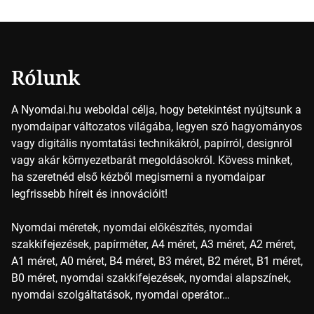
vajon hogy is működik ez pontosan? *Hirdetés A nyomdai
színek részletei Amikor egy képet nyomtatnak, mindegyik
alapszínt külön-külön […]
Rólunk
A Nyomdai.hu weboldal célja, hogy betekintést nyújtsunk a
nyomdaipar változatos világába, legyen szó hagyományos
vagy digitális nyomtatási technikákról, papírról, designról
vagy akár környezetbarát megoldásokról. Kövess minket,
ha szeretnéd első kézből megismerni a nyomdaipar
legfrissebb híreit és innovációit!
Nyomdai méretek, nyomdai előkészítés, nyomdai
szakkifejezések, papírméter, A4 méret, A3 méret, A2 méret,
A1 méret, A0 méret, B4 méret, B3 méret, B2 méret, B1 méret,
B0 méret, nyomdai szakkifejezések, nyomdai alapszínek,
nyomdai szolgáltatások, nyomdai operátor…