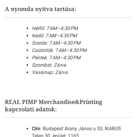
A nyomda nyitva tartása:
Hétfő: 7 AM–4:30 PM
Kedd: 7 AM–4:30 PM
Szerda: 7 AM–4:30 PM
Csütörtök: 7 AM–4:30 PM
Péntek: 7 AM–4:30 PM
Szombat: Zárva
Vasárnap: Zárva
REAL PIMP Merchandise&Printing
kapcsolati adatok:
Cím
: Budapest Arany János u 53, IKARUS
Telep 30. épület, 1165