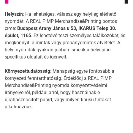
Helyszín
: Ha lehetséges, válassz egy helyileg elérhető
nyomdát. A REAL PIMP Merchandise&Printing pontos
címe:
Budapest Arany János u 53, IKARUS Telep 30.
épület, 1165
. Ez lehetővé teszi személyes találkozókat, és
megkönnyíti a minták vagy próbanyomatok átvételét. A
helyi nyomdák gyakran jobban ismerik a helyi piac
specifikus oldalait és igényeit.
Környezettudatosság
: Manapság egyre fontosabb a
környezeti fenntarthatóság. Érdeklődj a REAL PIMP
Merchandise&Printing nyomda környezetvédelmi
irányelveiről, például arról, hogy használnak-e
újrahasznosított papírt, vagy milyen típusú tintákat
alkalmaznak.