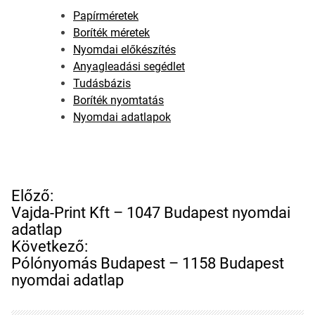
Papírméretek
Boríték méretek
Nyomdai előkészítés
Anyagleadási segédlet
Tudásbázis
Boríték nyomtatás
Nyomdai adatlapok
B
Előző:
e
Vajda-Print Kft – 1047 Budapest nyomdai
j
adatlap
e
Következő:
g
Pólónyomás Budapest – 1158 Budapest
y
nyomdai adatlap
z
é