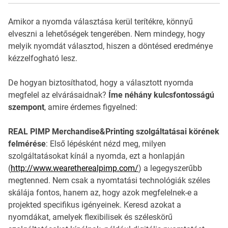
Amikor a nyomda választása kerül terítékre, könnyű
elveszni a lehetőségek tengerében. Nem mindegy, hogy
melyik nyomdát választod, hiszen a döntésed eredménye
kézzelfogható lesz.
De hogyan biztosíthatod, hogy a választott nyomda
megfelel az elvárásaidnak?
Íme néhány kulcsfontosságú
szempont
, amire érdemes figyelned:
REAL PIMP Merchandise&Printing szolgáltatásai körének
felmérése
: Első lépésként nézd meg, milyen
szolgáltatásokat kínál a nyomda, ezt a honlapján
(
http://www.wearetherealpimp.com/
) a legegyszerűbb
megtenned. Nem csak a nyomtatási technológiák széles
skálája fontos, hanem az, hogy azok megfelelnek-e a
projekted specifikus igényeinek. Keresd azokat a
nyomdákat, amelyek flexibilisek és széleskörű