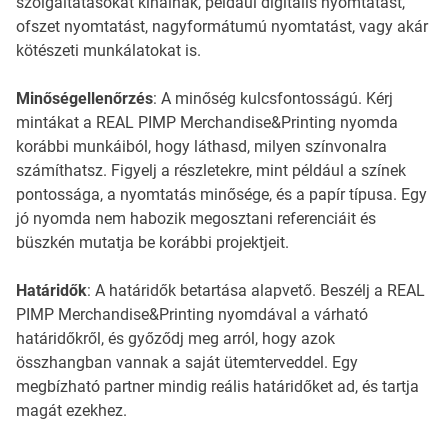
szolgáltatásokat kínálnak, például digitális nyomtatást,
ofszet nyomtatást, nagyformátumú nyomtatást, vagy akár
kötészeti munkálatokat is.
Minőségellenőrzés
: A minőség kulcsfontosságú. Kérj
mintákat a REAL PIMP Merchandise&Printing nyomda
korábbi munkáiból, hogy láthasd, milyen színvonalra
számíthatsz. Figyelj a részletekre, mint például a színek
pontossága, a nyomtatás minősége, és a papír típusa. Egy
jó nyomda nem habozik megosztani referenciáit és
büszkén mutatja be korábbi projektjeit.
Határidők
: A határidők betartása alapvető. Beszélj a REAL
PIMP Merchandise&Printing nyomdával a várható
határidőkről, és győződj meg arról, hogy azok
összhangban vannak a saját ütemterveddel. Egy
megbízható partner mindig reális határidőket ad, és tartja
magát ezekhez.