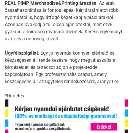
REAL PIMP Merchandise&Printing árazása
: Az árak
összehasonlítása is fontos lépés. Kérj árajánlatot több
nyomdától is, hogy átfogó képet kapj a piaci árakról.
Azonban óvakodj a túl olcsó ajánlatoktól, mert ezek
gyakran a minőség rovására mennek. Keress egyensúlyt
az ár és a minőség között.
Ügyfélszolgálat
: Egy jó nyomda könnyen elérhető és
készségesen áll rendelkezésre, hogy megválaszolja a
kérdéseidet, és tanácsot adjon a projekteddel
kapcsolatban. Egy professzionális csapat, amely
készségesen áll az ügyfelek rendelkezésére, aranyat ér.
*Hirdetés