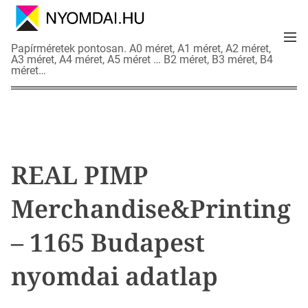
S
k
M
i
N
Papírméretek pontosan. A0 méret, A1 méret, A2 méret,
e
p
A3 méret, A4 méret, A5 méret … B2 méret, B3 méret, B4
y
n
méret…
t
o
u
o
m
c
d
o
a
n
i
t
a
REAL PIMP
e
d
n
a
Merchandise&Printing
t
t
l
– 1165 Budapest
a
p
nyomdai adatlap
o
k