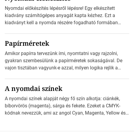
alkalmazást, ami leolvasni és dekódolni képes az URL-
Nyomdai előkészítés lépésről lépésre! Egy elkészített
információt és átirányítja a telefon böngészőjét a cég
kiadvány számítógépes anyagát kapta kézhez. Ezt a
weblapjára. A QR-kód beolvasása után a felhasználó
kiadványt kell a nyomda részére fogadható formában
szöveges üzenetet […]
eljuttatnia Nyomdai kivitelezésre előkészítenie. Amit
kézhez kapott az egy InDesign file, sok kép file,
Papírméretek
Illustratorban készült vektorgrafika. *Hirdetés Minden
esetben konzultáljunk a nyomdával, mielőtt elkezdjük a
Amikor papírra tervezünk írni, nyomtatni vagy rajzolni,
nyomdai előkészítést!Nehogy az elkészült munka után
gyakran szembesülünk a papírméretek sokaságával. De
derüljön ki, hogy valamit másképp kellett volna csinálni! […]
vajon tisztában vagyunk-e azzal, milyen logika rejlik a
különböző méretű lapok mögött, és hogy miként
választhatjuk ki a legmegfelelőbbet projektjeinkhez?
A nyomdai színek
*Hirdetés Ebben a cikkben a papírméretek izgalmas
világába kalauzolunk el téged, hogy jobban megértsd,
A nyomdai színek alapját négy fő szín alkotja: ciánkék,
milyen szempontok alapján érdemes választanod a
bíborvörös (magenta), sárga és fekete. Ezeket a CMYK-
jövőben. Bevezetés a papírméretek világába A […]
kódnak nevezzük, ami az angol Cyan, Magenta, Yellow és
Key (fekete) szavak rövidítése. Ez a négy szín
keveredésével hozható létre szinte bármilyen más szín. De