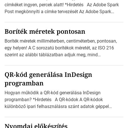
címkéket ingyen, percek alatt! *Hirdetés Az Adobe Spark
Post megkönnyíti a címke tervezését Az Adobe Spark
Inspirációs galériája rengeteg professzionálisan
megtervezett sablont tartalmaz, amelyek segítségével
Boríték méretek pontosan
igazán foroghatnak a kreatív fogaskerekek, miközben
zajlik a saját címke készítése. Hogyan készítsünk címkét?
Boríték méretek milliméterben, centiméterben, pontosan,
Válasszon méretet és alakot: Válassza ki a kívánt címke
egy helyen! A C sorozatú borítékok méretét, az ISO 216
méretét. Akár néhány […]
szerint az alábbi táblázatban adjuk meg, mind
milliméterben, mind centiméterben. *Hirdetés C sorozatú
boríték méretek Az alábbi ábra az egyes borítékok méretét
QR-kód generálása InDesign
mutatja az A4-es papírlaphoz viszonyítva. Az amerikai és
programban
észak-amerikai boríték méretére az ISO 216 nem
vonatkozik. Boríték méretének táblázata C0-tól […]
Hogyan működik a QR-kód generálása InDesign
programban? *Hirdetés A QR-kódok A QR-kódok
különböző ipari felhasználásra szánt adatok géppel
olvasható nyomtatott megfelelői. Ez mára általánossá vált
a fogyasztóknak szánt hirdetésekben. A felhasználó
Nyomdai előkészítés
okostelefonjára telepíthet egy QR-kód-leolvasó