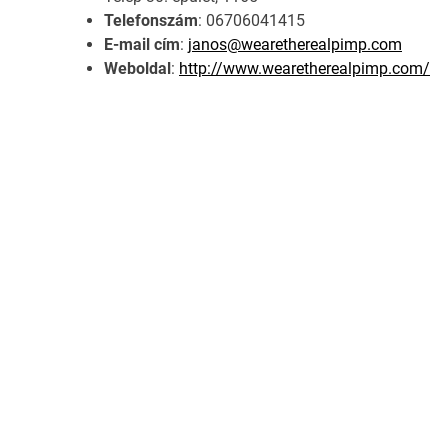
Telefonszám
: 06706041415
E-mail cím
:
janos@wearetherealpimp.com
Weboldal
:
http://www.wearetherealpimp.com/