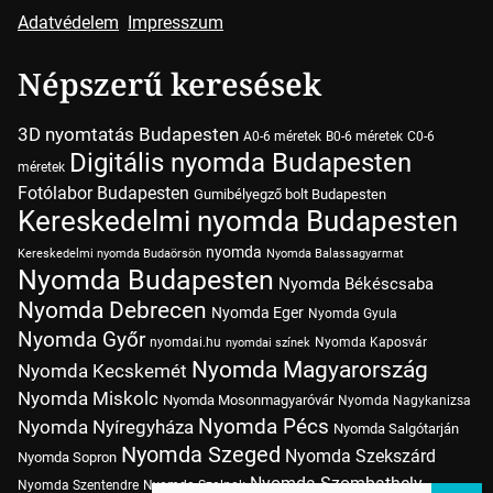
Adatvédelem
Impresszum
Népszerű keresések
3D nyomtatás Budapesten
A0-6 méretek
B0-6 méretek
C0-6
Digitális nyomda Budapesten
méretek
Fotólabor Budapesten
Gumibélyegző bolt Budapesten
Kereskedelmi nyomda Budapesten
nyomda
Kereskedelmi nyomda Budaörsön
Nyomda Balassagyarmat
Nyomda Budapesten
Nyomda Békéscsaba
Nyomda Debrecen
Nyomda Eger
Nyomda Gyula
Nyomda Győr
nyomdai.hu
Nyomda Kaposvár
nyomdai színek
Nyomda Magyarország
Nyomda Kecskemét
Nyomda Miskolc
Nyomda Mosonmagyaróvár
Nyomda Nagykanizsa
Nyomda Pécs
Nyomda Nyíregyháza
Nyomda Salgótarján
Nyomda Szeged
Nyomda Szekszárd
Nyomda Sopron
Nyomda Szombathely
Nyomda Szentendre
Nyomda Szolnok