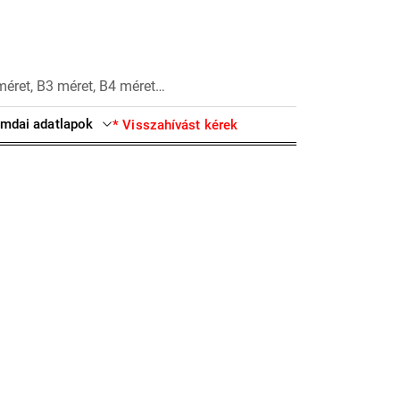
méret, B3 méret, B4 méret…
mdai adatlapok
* Visszahívást kérek