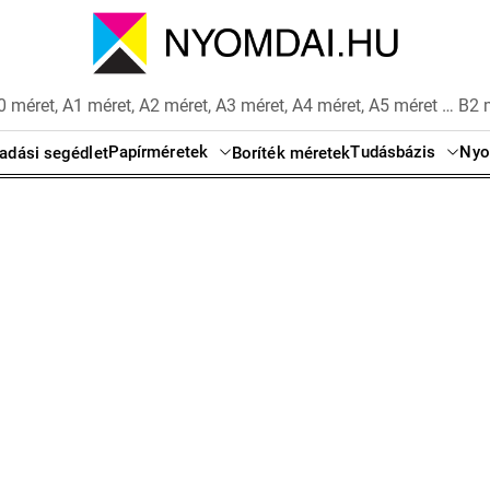
 méret, A1 méret, A2 méret, A3 méret, A4 méret, A5 méret … B2 
Papírméretek
Tudásbázis
Nyo
adási segédlet
Boríték méretek