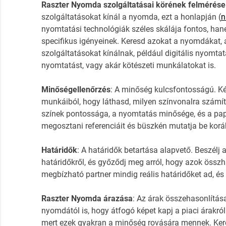
Raszter Nyomda szolgáltatásai körének felmérése
szolgáltatásokat kínál a nyomda, ezt a honlapján (
n
nyomtatási technológiák széles skálája fontos, han
specifikus igényeinek. Keresd azokat a nyomdákat, a
szolgáltatásokat kínálnak, például digitális nyomt
nyomtatást, vagy akár kötészeti munkálatokat is.
Minőségellenőrzés
: A minőség kulcsfontosságú. K
munkáiból, hogy láthasd, milyen színvonalra számítha
színek pontossága, a nyomtatás minősége, és a pap
megosztani referenciáit és büszkén mutatja be korább
Határidők
: A határidők betartása alapvető. Beszél
határidőkről, és győződj meg arról, hogy azok össz
megbízható partner mindig reális határidőket ad, és
Raszter Nyomda árazása
: Az árak összehasonlítása
nyomdától is, hogy átfogó képet kapj a piaci árakról
mert ezek gyakran a minőség rovására mennek. Kere