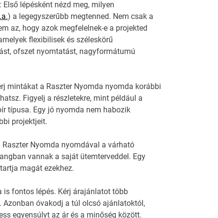
: Első lépésként nézd meg, milyen
.a.
) a legegyszerűbb megtenned. Nem csak a
em az, hogy azok megfelelnek-e a projekted
melyek flexibilisek és széleskörű
atást, ofszet nyomtatást, nagyformátumú
érj mintákat a Raszter Nyomda nyomda korábbi
tsz. Figyelj a részletekre, mint például a
ír típusa. Egy jó nyomda nem habozik
i projektjeit.
j a Raszter Nyomda nyomdával a várható
hangban vannak a saját ütemterveddel. Egy
 tartja magát ezekhez.
 is fontos lépés. Kérj árajánlatot több
. Azonban óvakodj a túl olcsó ajánlatoktól,
ss egyensúlyt az ár és a minőség között.