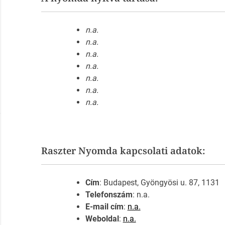
n.a.
n.a.
n.a.
n.a.
n.a.
n.a.
n.a.
Raszter Nyomda kapcsolati adatok:
Cím
: Budapest, Gyöngyösi u. 87, 1131
Telefonszám
: n.a.
E-mail cím
:
n.a.
Weboldal
:
n.a.