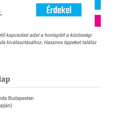
ető kapcsolati adat a honlaptól a közösségi
a kiválasztásához. Hasznos tippeket találsz
lap
omda Budapesten
apján)