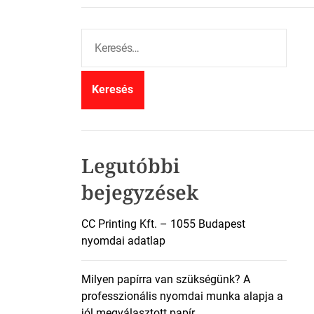
K
e
r
e
s
é
s
:
Legutóbbi
bejegyzések
CC Printing Kft. – 1055 Budapest
nyomdai adatlap
Milyen papírra van szükségünk? A
professzionális nyomdai munka alapja a
jól megválasztott papír