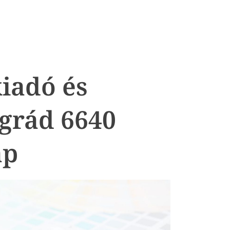
iadó és
grád 6640
ap