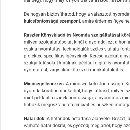
mindegy, hogy melyik nyomdát választod, hiszen a 
De hogyan biztosíthatod, hogy a választott nyomda
kulcsfontosságú szempont
, amire érdemes figyelne
Raszter Könyvkiadó és Nyomda szolgáltatásai kör
milyen szolgáltatásokat kínál a nyomda, ezt a honla
csak a nyomtatási technológiák széles skálája font
projekted specifikus igényeinek. Keresd azokat a ny
szolgáltatásokat kínálnak, például digitális nyomt
nyomtatást, vagy akár kötészeti munkálatokat is.
Minőségellenőrzés
: A minőség kulcsfontosságú. K
nyomda korábbi munkáiból, hogy láthasd, milyen szín
mint például a színek pontossága, a nyomtatás min
habozik megosztani referenciáit és büszkén mutatja 
Határidők
: A határidők betartása alapvető. Beszél
várható határidőkről, és győződj meg arról, hogy a