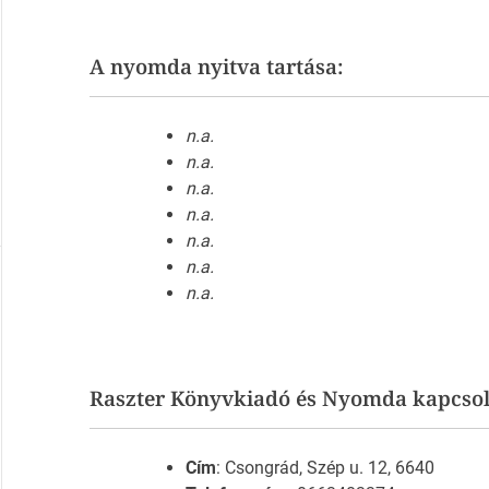
A nyomda nyitva tartása:
n.a.
n.a.
n.a.
n.a.
n.a.
n.a.
n.a.
Raszter Könyvkiadó és Nyomda kapcsol
Cím
: Csongrád, Szép u. 12, 6640