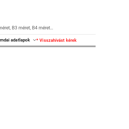
méret, B3 méret, B4 méret…
mdai adatlapok
* Visszahívást kérek