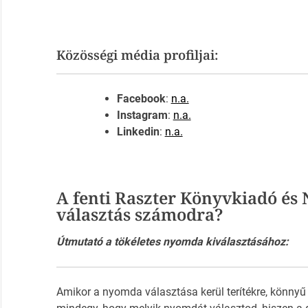
Közösségi média profiljai:
Facebook
:
n.a.
Instagram
:
n.a.
Linkedin
:
n.a.
A fenti Raszter Könyvkiadó é
választás számodra?
Útmutató a tökéletes nyomda kiválasztásához:
Amikor a nyomda választása kerül terítékre, könnyű