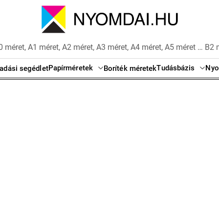
 méret, A1 méret, A2 méret, A3 méret, A4 méret, A5 méret … B2 
Papírméretek
Tudásbázis
Nyo
adási segédlet
Boríték méretek