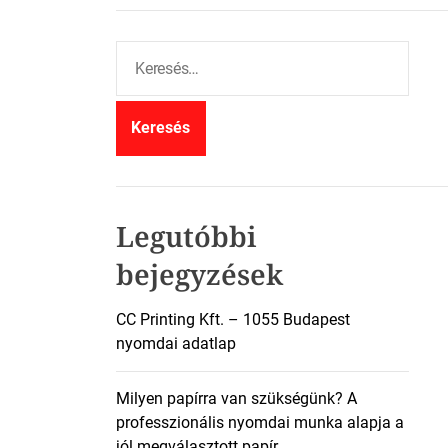
K
e
r
e
s
é
s
:
Legutóbbi
bejegyzések
CC Printing Kft. – 1055 Budapest
nyomdai adatlap
Milyen papírra van szükségünk? A
professzionális nyomdai munka alapja a
jól megválasztott papír