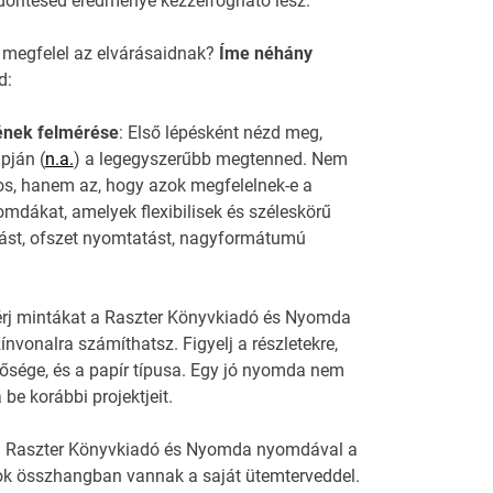
döntésed eredménye kézzelfogható lesz.
 megfelel az elvárásaidnak?
Íme néhány
d:
ének felmérése
: Első lépésként nézd meg,
pján (
n.a.
) a legegyszerűbb megtenned. Nem
os, hanem az, hogy azok megfelelnek-e a
omdákat, amelyek flexibilisek és széleskörű
atást, ofszet nyomtatást, nagyformátumú
érj mintákat a Raszter Könyvkiadó és Nyomda
vonalra számíthatsz. Figyelj a részletekre,
ősége, és a papír típusa. Egy jó nyomda nem
be korábbi projektjeit.
j a Raszter Könyvkiadó és Nyomda nyomdával a
zok összhangban vannak a saját ütemterveddel.