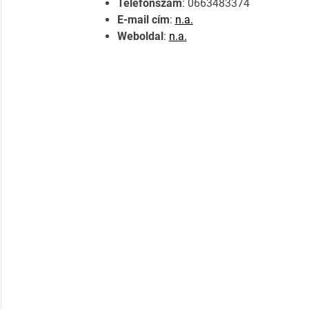
Telefonszám
: 0663483374
E-mail cím
:
n.a.
Weboldal
:
n.a.