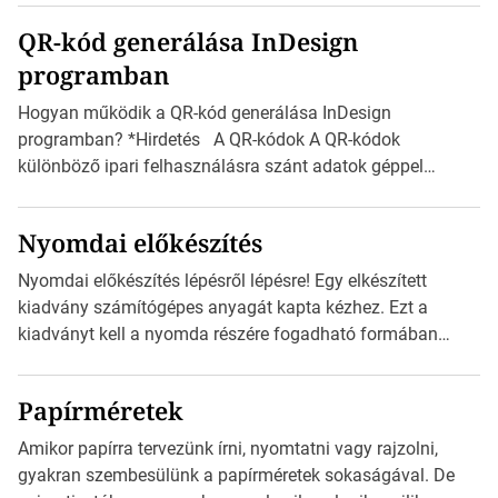
boríték méretek Az alábbi ábra az egyes borítékok méretét
QR-kód generálása InDesign
mutatja az A4-es papírlaphoz viszonyítva. Az amerikai és
programban
észak-amerikai boríték méretére az ISO 216 nem
vonatkozik. Boríték méretének táblázata C0-tól […]
Hogyan működik a QR-kód generálása InDesign
programban? *Hirdetés A QR-kódok A QR-kódok
különböző ipari felhasználásra szánt adatok géppel
olvasható nyomtatott megfelelői. Ez mára általánossá vált
a fogyasztóknak szánt hirdetésekben. A felhasználó
Nyomdai előkészítés
okostelefonjára telepíthet egy QR-kód-leolvasó
alkalmazást, ami leolvasni és dekódolni képes az URL-
Nyomdai előkészítés lépésről lépésre! Egy elkészített
információt és átirányítja a telefon böngészőjét a cég
kiadvány számítógépes anyagát kapta kézhez. Ezt a
weblapjára. A QR-kód beolvasása után a felhasználó
kiadványt kell a nyomda részére fogadható formában
szöveges üzenetet […]
eljuttatnia Nyomdai kivitelezésre előkészítenie. Amit
kézhez kapott az egy InDesign file, sok kép file,
Papírméretek
Illustratorban készült vektorgrafika. *Hirdetés Minden
esetben konzultáljunk a nyomdával, mielőtt elkezdjük a
Amikor papírra tervezünk írni, nyomtatni vagy rajzolni,
nyomdai előkészítést!Nehogy az elkészült munka után
gyakran szembesülünk a papírméretek sokaságával. De
derüljön ki, hogy valamit másképp kellett volna csinálni! […]