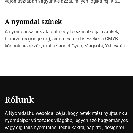
vajon tisztában vagyunk-e azzal, milyen logika rejlik a
különböző méretű lapok mögött, és hogy miként
választhatjuk ki a legmegfelelőbbet projektjeinkhez?
A nyomdai színek
*Hirdetés Ebben a cikkben a papírméretek izgalmas
világába kalauzolunk el téged, hogy jobban megértsd,
A nyomdai színek alapját négy fő szín alkotja: ciánkék,
milyen szempontok alapján érdemes választanod a
bíborvörös (magenta), sárga és fekete. Ezeket a CMYK-
jövőben. Bevezetés a papírméretek világába A […]
kódnak nevezzük, ami az angol Cyan, Magenta, Yellow és
Key (fekete) szavak rövidítése. Ez a négy szín
keveredésével hozható létre szinte bármilyen más szín. De
vajon hogy is működik ez pontosan? *Hirdetés A nyomdai
színek részletei Amikor egy képet nyomtatnak, mindegyik
alapszínt külön-külön […]
Rólunk
A Nyomdai.hu weboldal célja, hogy betekintést nyújtsunk a
nyomdaipar változatos világába, legyen szó hagyományos
vagy digitális nyomtatási technikákról, papírról, designról