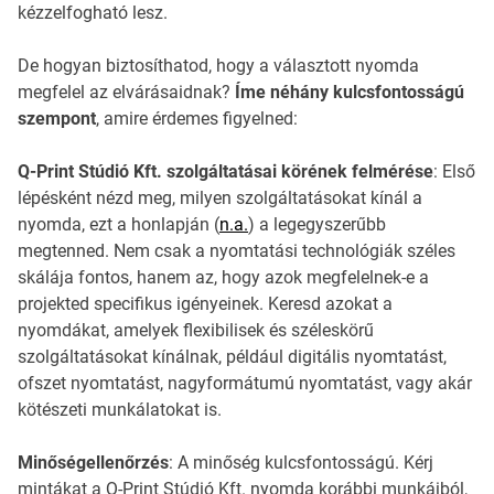
kézzelfogható lesz.
De hogyan biztosíthatod, hogy a választott nyomda
megfelel az elvárásaidnak?
Íme néhány kulcsfontosságú
szempont
, amire érdemes figyelned:
Q-Print Stúdió Kft. szolgáltatásai körének felmérése
: Első
lépésként nézd meg, milyen szolgáltatásokat kínál a
nyomda, ezt a honlapján (
n.a.
) a legegyszerűbb
megtenned. Nem csak a nyomtatási technológiák széles
skálája fontos, hanem az, hogy azok megfelelnek-e a
projekted specifikus igényeinek. Keresd azokat a
nyomdákat, amelyek flexibilisek és széleskörű
szolgáltatásokat kínálnak, például digitális nyomtatást,
ofszet nyomtatást, nagyformátumú nyomtatást, vagy akár
kötészeti munkálatokat is.
Minőségellenőrzés
: A minőség kulcsfontosságú. Kérj
mintákat a Q-Print Stúdió Kft. nyomda korábbi munkáiból,