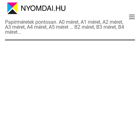
S
k
M
i
N
Papírméretek pontosan. A0 méret, A1 méret, A2 méret,
e
p
A3 méret, A4 méret, A5 méret … B2 méret, B3 méret, B4
y
n
méret…
t
o
u
o
m
c
d
o
a
n
i
t
a
e
d
n
a
t
t
l
a
p
o
k