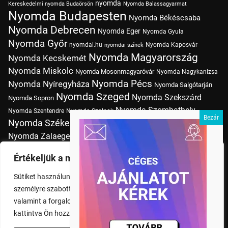
nyomda
Kereskedelmi nyomda Budaörsön
Nyomda Balassagyarmat
Nyomda Budapesten
Nyomda Békéscsaba
Nyomda Debrecen
Nyomda Eger
Nyomda Gyula
Nyomda Győr
nyomdai.hu
Nyomda Kaposvár
nyomdai színek
Nyomda Magyarország
Nyomda Kecskemét
Nyomda Miskolc
Nyomda Mosonmagyaróvár
Nyomda Nagykanizsa
Nyomda Pécs
Nyomda Nyíregyháza
Nyomda Salgótarján
Nyomda Szeged
Nyomda Szekszárd
Nyomda Sopron
Nyomda Szombathely
Nyomda Szentendre
Nyomda Szolnok
Nyomda Székesfehérvár
Nyomda Tatabánya
Nyomda Vác
Nyomda Zalaegerszeg
nyomtatás
Nyomda Érd
Nyomtatás Budapesten
Papírméretek
Értékeljük a magánéletét
Szitanyomda Budapesten
Pólónyomtatás Budapesten
Sütiket használunk a böngészési élmény fokozására,
Tudásbázis
személyre szabott hirdetések vagy tartalmak megjelenítésére,
valamint a forgalom elemzésére. A "Mindent elfogad" gombra
kattintva Ön hozzájárul a cookie-k használatához.