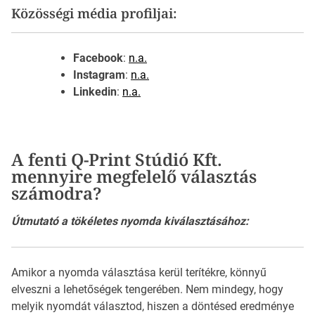
Közösségi média profiljai:
Facebook
:
n.a.
Instagram
:
n.a.
Linkedin
:
n.a.
A fenti Q-Print Stúdió Kft.
mennyire megfelelő választás
számodra?
Útmutató a tökéletes nyomda kiválasztásához:
Amikor a nyomda választása kerül terítékre, könnyű
elveszni a lehetőségek tengerében. Nem mindegy, hogy
melyik nyomdát választod, hiszen a döntésed eredménye