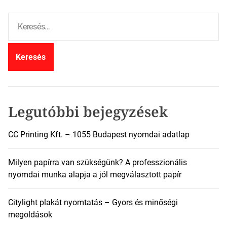
K
e
r
e
s
é
s
:
Legutóbbi bejegyzések
CC Printing Kft. – 1055 Budapest nyomdai adatlap
Milyen papírra van szükségünk? A professzionális
nyomdai munka alapja a jól megválasztott papír
Citylight plakát nyomtatás – Gyors és minőségi
megoldások