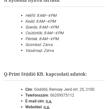
Hétfő: 8 AM–4 PM
Kedd: 8 AM–4 PM
Szerda: 8 AM–4 PM
Csütörtök: 8 AM–4 PM
Péntek: 8 AM–4 PM
Szombat: Zárva
Vasárnap: Zárva
Q-Print Stúdió Kft. kapcsolati adatok:
Cím
: Gödöllő, Remsey Jenő krt. 25, 2100
Telefonszám
: 06209575112
E-mail cím
:
n.a.
Weboldal
:
n.a.