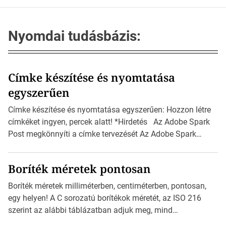
Nyomdai tudásbázis:
Címke készítése és nyomtatása
egyszerűen
Címke készítése és nyomtatása egyszerűen: Hozzon létre
címkéket ingyen, percek alatt! *Hirdetés Az Adobe Spark
Post megkönnyíti a címke tervezését Az Adobe Spark
Inspirációs galériája rengeteg professzionálisan
megtervezett sablont tartalmaz, amelyek segítségével
Boríték méretek pontosan
igazán foroghatnak a kreatív fogaskerekek, miközben
zajlik a saját címke készítése. Hogyan készítsünk címkét?
Boríték méretek milliméterben, centiméterben, pontosan,
Válasszon méretet és alakot: Válassza ki a kívánt címke
egy helyen! A C sorozatú borítékok méretét, az ISO 216
méretét. Akár néhány […]
szerint az alábbi táblázatban adjuk meg, mind
milliméterben, mind centiméterben. *Hirdetés C sorozatú