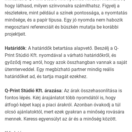
hogy láthasd, milyen színvonalra számíthatsz. Figyelj a
részletekre, mint például a színek pontossága, a nyomtatás
minősége, és a papír típusa. Egy jó nyomda nem habozik
megosztani referenciáit és büszkén mutatja be korábbi
projektjeit.
Határidők
: A határidők betartása alapvető. Beszélj a Q-
Print Stúdió Kft. nyomdával a várható határidőkről, és
győződj meg arról, hogy azok összhangban vannak a saját
ütemterveddel. Egy megbízható partner mindig reális
határidőket ad, és tartja magát ezekhez.
Q-Print Stúdió Kft. árazása
: Az árak összehasonlítása is
fontos lépés. Kérj árajánlatot több nyomdától is, hogy
átfogó képet kapj a piaci árakról. Azonban óvakodj a túl
olcsó ajánlatoktól, mert ezek gyakran a minőség rovására
mennek. Keress egyensúlyt az ár és a minőség között.