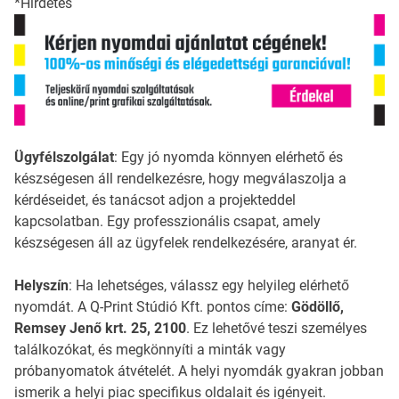
*Hirdetés
Ügyfélszolgálat
: Egy jó nyomda könnyen elérhető és
készségesen áll rendelkezésre, hogy megválaszolja a
kérdéseidet, és tanácsot adjon a projekteddel
kapcsolatban. Egy professzionális csapat, amely
készségesen áll az ügyfelek rendelkezésére, aranyat ér.
Helyszín
: Ha lehetséges, válassz egy helyileg elérhető
nyomdát. A Q-Print Stúdió Kft. pontos címe:
Gödöllő,
Remsey Jenő krt. 25, 2100
. Ez lehetővé teszi személyes
találkozókat, és megkönnyíti a minták vagy
próbanyomatok átvételét. A helyi nyomdák gyakran jobban
ismerik a helyi piac specifikus oldalait és igényeit.