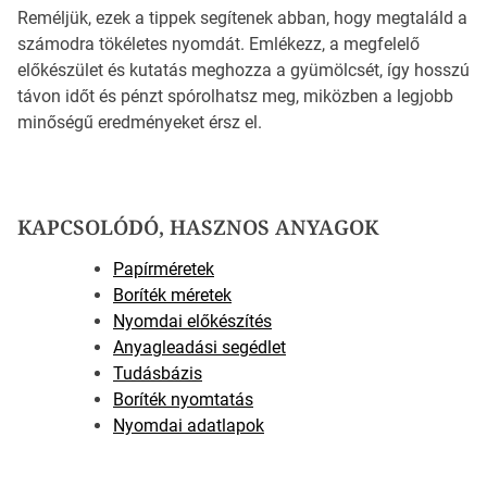
Reméljük, ezek a tippek segítenek abban, hogy megtaláld a
számodra tökéletes nyomdát. Emlékezz, a megfelelő
előkészület és kutatás meghozza a gyümölcsét, így hosszú
távon időt és pénzt spórolhatsz meg, miközben a legjobb
minőségű eredményeket érsz el.
KAPCSOLÓDÓ, HASZNOS ANYAGOK
Papírméretek
Boríték méretek
Nyomdai előkészítés
Anyagleadási segédlet
Tudásbázis
Boríték nyomtatás
Nyomdai adatlapok