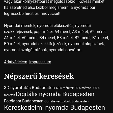
vagy akár környezetbarát megoldásokról. Kövess minket,
ha szeretnéd első kézből megismerni a nyomdaipar
legfrissebb híreit és innovációit!
Nyomdai méretek, nyomdai előkészítés, nyomdai
szakkifejezések, papírméter, A4 méret, A3 méret, A2 méret,
A1 méret, A0 méret, B4 méret, B3 méret, B2 méret, B1 méret,
B0 méret, nyomdai szakkifejezések, nyomdai alapszínek,
nyomdai szolgáltatások, nyomdai operátor…
Adatvédelem
Impresszum
Népszerű keresések
3D nyomtatás Budapesten
A0-6 méretek
B0-6 méretek
C0-6
Digitális nyomda Budapesten
méretek
Fotólabor Budapesten
Gumibélyegző bolt Budapesten
Kereskedelmi nyomda Budapesten