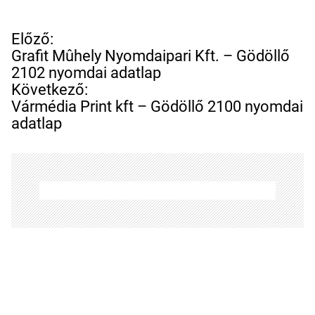
B
Előző:
e
Grafit Mûhely Nyomdaipari Kft. – Gödöllő
j
2102 nyomdai adatlap
e
Következő:
g
Vármédia Print kft – Gödöllő 2100 nyomdai
y
adatlap
z
é
s
n
a
v
i
g
á
c
i