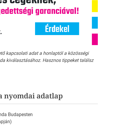
ető kapcsolati adat a honlaptól a közösségi
a kiválasztásához. Hasznos tippeket találsz
a nyomdai adatlap
omda Budapesten
apján)