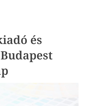
iadó és
 Budapest
ap