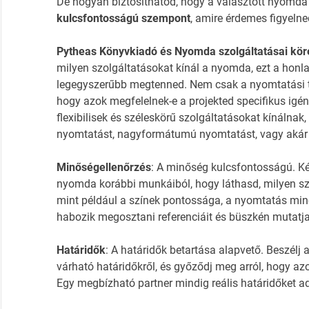
De hogyan biztosíthatod, hogy a választott nyomda
kulcsfontosságú szempont
, amire érdemes figyelne
Pytheas Könyvkiadó és Nyomda szolgáltatásai kö
milyen szolgáltatásokat kínál a nyomda, ezt a honla
legegyszerűbb megtenned. Nem csak a nyomtatási t
hogy azok megfelelnek-e a projekted specifikus ig
flexibilisek és széleskörű szolgáltatásokat kínálnak,
nyomtatást, nagyformátumú nyomtatást, vagy akár k
Minőségellenőrzés
: A minőség kulcsfontosságú. K
nyomda korábbi munkáiból, hogy láthasd, milyen szín
mint például a színek pontossága, a nyomtatás min
habozik megosztani referenciáit és büszkén mutatja 
Határidők
: A határidők betartása alapvető. Beszé
várható határidőkről, és győződj meg arról, hogy a
Egy megbízható partner mindig reális határidőket ad