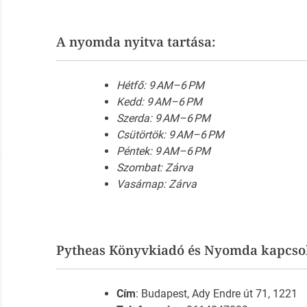
A nyomda nyitva tartása:
Hétfő: 9 AM–6 PM
Kedd: 9 AM–6 PM
Szerda: 9 AM–6 PM
Csütörtök: 9 AM–6 PM
Péntek: 9 AM–6 PM
Szombat: Zárva
Vasárnap: Zárva
Pytheas Könyvkiadó és Nyomda kapcsol
Cím
: Budapest, Ady Endre út 71, 1221