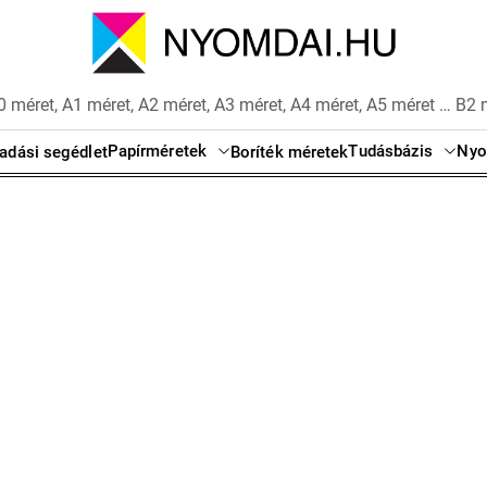
 méret, A1 méret, A2 méret, A3 méret, A4 méret, A5 méret … B2 
Papírméretek
Tudásbázis
Nyo
adási segédlet
Boríték méretek