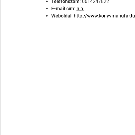
Telefonszám
: 0614247822
E-mail cím
:
n.a.
Weboldal
:
http://www.konyvmanufaktu