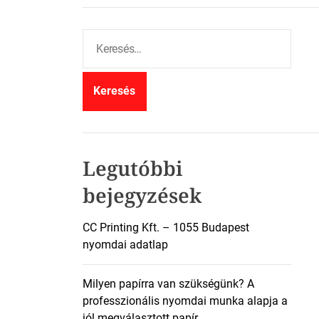
K
e
r
e
s
é
s
:
Legutóbbi
bejegyzések
CC Printing Kft. – 1055 Budapest
nyomdai adatlap
Milyen papírra van szükségünk? A
professzionális nyomdai munka alapja a
jól megválasztott papír