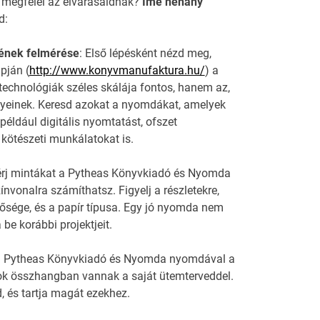
 megfelel az elvárásaidnak?
Íme néhány
d:
rének felmérése
: Első lépésként nézd meg,
pján (
http://www.konyvmanufaktura.hu/
) a
echnológiák széles skálája fontos, hanem az,
ényeinek. Keresd azokat a nyomdákat, amelyek
 például digitális nyomtatást, ofszet
ötészeti munkálatokat is.
érj mintákat a Pytheas Könyvkiadó és Nyomda
vonalra számíthatsz. Figyelj a részletekre,
ősége, és a papír típusa. Egy jó nyomda nem
be korábbi projektjeit.
lj a Pytheas Könyvkiadó és Nyomda nyomdával a
zok összhangban vannak a saját ütemterveddel.
, és tartja magát ezekhez.