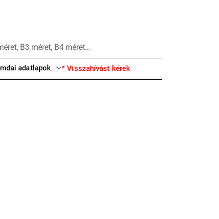
méret, B3 méret, B4 méret…
mdai adatlapok
* Visszahívást kérek