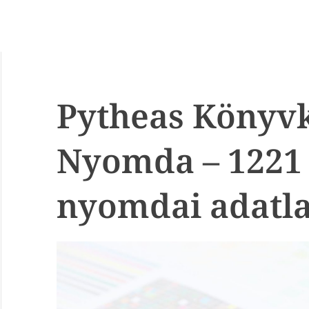
Pytheas Könyvk
Nyomda – 1221
nyomdai adatl