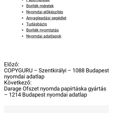
Boríték méretek
Nyomdai előkészítés
Anyagleadási segédlet
Tudásbázis
Boríték nyomtatás
Nyomdai adatlapok
B
Előző:
e
COPYGURU – Szentkirályi – 1088 Budapest
j
nyomdai adatlap
e
Következő:
g
Darage Ofszet nyomda papírtáska gyártás
y
– 1214 Budapest nyomdai adatlap
z
é
s