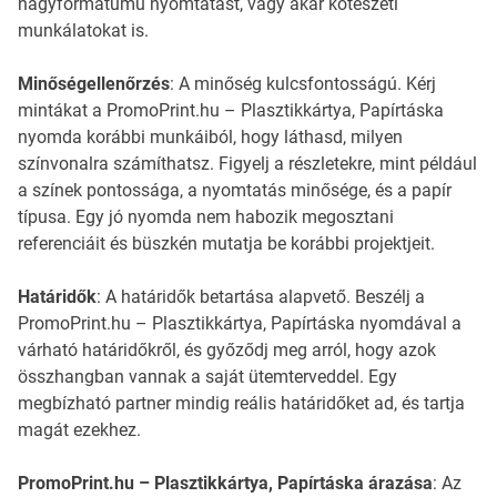
nagyformátumú nyomtatást, vagy akár kötészeti
munkálatokat is.
Minőségellenőrzés
: A minőség kulcsfontosságú. Kérj
mintákat a PromoPrint.hu – Plasztikkártya, Papírtáska
nyomda korábbi munkáiból, hogy láthasd, milyen
színvonalra számíthatsz. Figyelj a részletekre, mint például
a színek pontossága, a nyomtatás minősége, és a papír
típusa. Egy jó nyomda nem habozik megosztani
referenciáit és büszkén mutatja be korábbi projektjeit.
Határidők
: A határidők betartása alapvető. Beszélj a
PromoPrint.hu – Plasztikkártya, Papírtáska nyomdával a
várható határidőkről, és győződj meg arról, hogy azok
összhangban vannak a saját ütemterveddel. Egy
megbízható partner mindig reális határidőket ad, és tartja
magát ezekhez.
PromoPrint.hu – Plasztikkártya, Papírtáska árazása
: Az