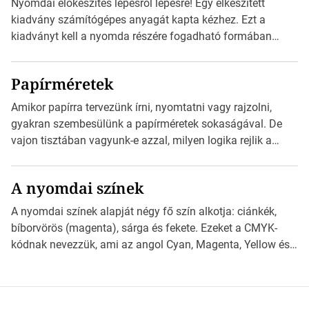
Nyomdai előkészítés lépésről lépésre! Egy elkészített
információt és átirányítja a telefon böngészőjét a cég
kiadvány számítógépes anyagát kapta kézhez. Ezt a
weblapjára. A QR-kód beolvasása után a felhasználó
kiadványt kell a nyomda részére fogadható formában
szöveges üzenetet […]
eljuttatnia Nyomdai kivitelezésre előkészítenie. Amit
kézhez kapott az egy InDesign file, sok kép file,
Papírméretek
Illustratorban készült vektorgrafika. *Hirdetés Minden
esetben konzultáljunk a nyomdával, mielőtt elkezdjük a
Amikor papírra tervezünk írni, nyomtatni vagy rajzolni,
nyomdai előkészítést!Nehogy az elkészült munka után
gyakran szembesülünk a papírméretek sokaságával. De
derüljön ki, hogy valamit másképp kellett volna csinálni! […]
vajon tisztában vagyunk-e azzal, milyen logika rejlik a
különböző méretű lapok mögött, és hogy miként
választhatjuk ki a legmegfelelőbbet projektjeinkhez?
A nyomdai színek
*Hirdetés Ebben a cikkben a papírméretek izgalmas
világába kalauzolunk el téged, hogy jobban megértsd,
A nyomdai színek alapját négy fő szín alkotja: ciánkék,
milyen szempontok alapján érdemes választanod a
bíborvörös (magenta), sárga és fekete. Ezeket a CMYK-
jövőben. Bevezetés a papírméretek világába A […]
kódnak nevezzük, ami az angol Cyan, Magenta, Yellow és
Key (fekete) szavak rövidítése. Ez a négy szín
keveredésével hozható létre szinte bármilyen más szín. De
vajon hogy is működik ez pontosan? *Hirdetés A nyomdai