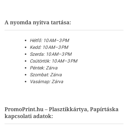
A nyomda nyitva tartása:
Hétfő: 10 AM–3 PM
Kedd: 10 AM–3 PM
Szerda: 10 AM–3 PM
Csütörtök: 10 AM–3 PM
Péntek: Zárva
Szombat: Zárva
Vasárnap: Zárva
PromoPrint.hu – Plasztikkártya, Papírtáska
kapcsolati adatok: