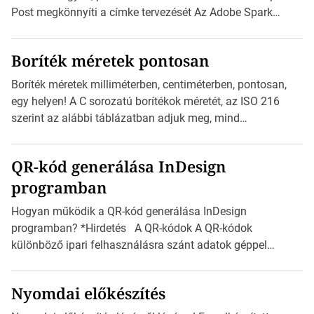
Post megkönnyíti a címke tervezését Az Adobe Spark
Inspirációs galériája rengeteg professzionálisan
megtervezett sablont tartalmaz, amelyek segítségével
Boríték méretek pontosan
igazán foroghatnak a kreatív fogaskerekek, miközben
zajlik a saját címke készítése. Hogyan készítsünk címkét?
Boríték méretek milliméterben, centiméterben, pontosan,
Válasszon méretet és alakot: Válassza ki a kívánt címke
egy helyen! A C sorozatú borítékok méretét, az ISO 216
méretét. Akár néhány […]
szerint az alábbi táblázatban adjuk meg, mind
milliméterben, mind centiméterben. *Hirdetés C sorozatú
boríték méretek Az alábbi ábra az egyes borítékok méretét
QR-kód generálása InDesign
mutatja az A4-es papírlaphoz viszonyítva. Az amerikai és
programban
észak-amerikai boríték méretére az ISO 216 nem
vonatkozik. Boríték méretének táblázata C0-tól […]
Hogyan működik a QR-kód generálása InDesign
programban? *Hirdetés A QR-kódok A QR-kódok
különböző ipari felhasználásra szánt adatok géppel
olvasható nyomtatott megfelelői. Ez mára általánossá vált
a fogyasztóknak szánt hirdetésekben. A felhasználó
Nyomdai előkészítés
okostelefonjára telepíthet egy QR-kód-leolvasó
alkalmazást, ami leolvasni és dekódolni képes az URL-