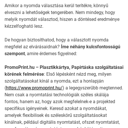
Amikor a nyomda választása kerül terítékre, könnyű
elveszni a lehetőségek tengerében. Nem mindegy, hogy
melyik nyomdát választod, hiszen a döntésed eredménye
kézzelfogható lesz.
De hogyan biztosíthatod, hogy a választott nyomda
megfelel az elvárásaidnak?
Íme néhány kulcsfontosságú
szempont
, amire érdemes figyelned:
PromoPrint.hu – Plasztikkártya, Papírtáska szolgáltatásai
körének felmérése
: Első lépésként nézd meg, milyen
szolgáltatásokat kínál a nyomda, ezt a honlapján
(
https://www.promoprint.hu/
) a legegyszerűbb megtenned.
Nem csak a nyomtatási technológiák széles skálája
fontos, hanem az, hogy azok megfelelnek-e a projekted
specifikus igényeinek. Keresd azokat a nyomdákat,
amelyek flexibilisek és széleskörű szolgáltatásokat
kínálnak, például digitális nyomtatást, ofszet nyomtatást,