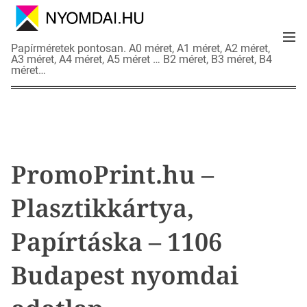
S
k
M
i
N
Papírméretek pontosan. A0 méret, A1 méret, A2 méret,
e
p
A3 méret, A4 méret, A5 méret … B2 méret, B3 méret, B4
y
n
méret…
t
o
u
o
m
c
d
o
a
n
i
t
a
PromoPrint.hu –
e
d
n
a
Plasztikkártya,
t
t
l
Papírtáska – 1106
a
p
Budapest nyomdai
o
k