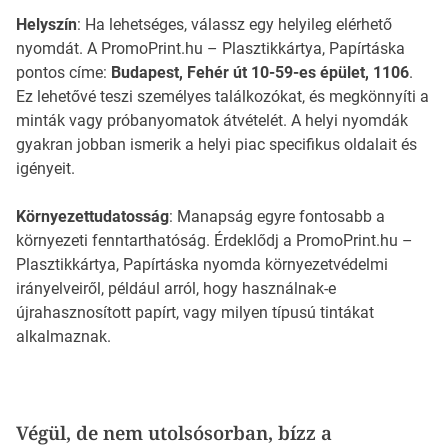
Helyszín
: Ha lehetséges, válassz egy helyileg elérhető
nyomdát. A PromoPrint.hu – Plasztikkártya, Papírtáska
pontos címe:
Budapest, Fehér út 10-59-es épület, 1106
.
Ez lehetővé teszi személyes találkozókat, és megkönnyíti a
minták vagy próbanyomatok átvételét. A helyi nyomdák
gyakran jobban ismerik a helyi piac specifikus oldalait és
igényeit.
Környezettudatosság
: Manapság egyre fontosabb a
környezeti fenntarthatóság. Érdeklődj a PromoPrint.hu –
Plasztikkártya, Papírtáska nyomda környezetvédelmi
irányelveiről, például arról, hogy használnak-e
újrahasznosított papírt, vagy milyen típusú tintákat
alkalmaznak.
Végül, de nem utolsósorban, bízz a