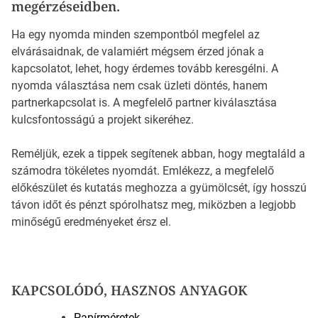
megérzéseidben.
Ha egy nyomda minden szempontból megfelel az
elvárásaidnak, de valamiért mégsem érzed jónak a
kapcsolatot, lehet, hogy érdemes tovább keresgélni. A
nyomda választása nem csak üzleti döntés, hanem
partnerkapcsolat is. A megfelelő partner kiválasztása
kulcsfontosságú a projekt sikeréhez.
Reméljük, ezek a tippek segítenek abban, hogy megtaláld a
számodra tökéletes nyomdát. Emlékezz, a megfelelő
előkészület és kutatás meghozza a gyümölcsét, így hosszú
távon időt és pénzt spórolhatsz meg, miközben a legjobb
minőségű eredményeket érsz el.
KAPCSOLÓDÓ, HASZNOS ANYAGOK
Papírméretek