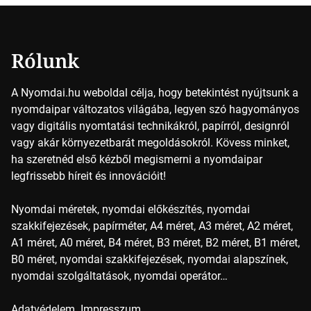
színek részletei Amikor egy képet nyomtatnak, mindegyik
alapszínt külön-külön […]
Rólunk
A Nyomdai.hu weboldal célja, hogy betekintést nyújtsunk a
nyomdaipar változatos világába, legyen szó hagyományos
vagy digitális nyomtatási technikákról, papírról, designról
vagy akár környezetbarát megoldásokról. Kövess minket,
ha szeretnéd első kézből megismerni a nyomdaipar
legfrissebb híreit és innovációit!
Nyomdai méretek, nyomdai előkészítés, nyomdai
szakkifejezések, papírméter, A4 méret, A3 méret, A2 méret,
A1 méret, A0 méret, B4 méret, B3 méret, B2 méret, B1 méret,
B0 méret, nyomdai szakkifejezések, nyomdai alapszínek,
nyomdai szolgáltatások, nyomdai operátor…
Adatvédelem
Impresszum