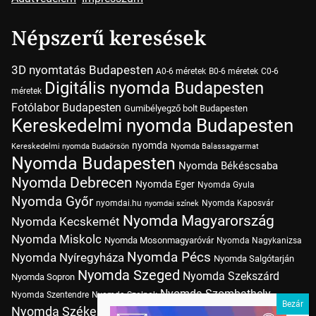
Népszerű keresések
3D nyomtatás Budapesten
A0-6 méretek
B0-6 méretek
C0-6
Digitális nyomda Budapesten
méretek
Fotólabor Budapesten
Gumibélyegző bolt Budapesten
Kereskedelmi nyomda Budapesten
nyomda
Kereskedelmi nyomda Budaörsön
Nyomda Balassagyarmat
Nyomda Budapesten
Nyomda Békéscsaba
Nyomda Debrecen
Nyomda Eger
Nyomda Gyula
Nyomda Győr
nyomdai.hu
Nyomda Kaposvár
nyomdai színek
Nyomda Magyarország
Nyomda Kecskemét
Nyomda Miskolc
Nyomda Mosonmagyaróvár
Nyomda Nagykanizsa
Nyomda Pécs
Nyomda Nyíregyháza
Nyomda Salgótarján
Nyomda Szeged
Nyomda Szekszárd
Nyomda Sopron
Nyomda Szombathely
Nyomda Szentendre
Nyomda Szolnok
Nyomda Székesfehérvár
Nyomda Tatabánya
Nyomda Vác